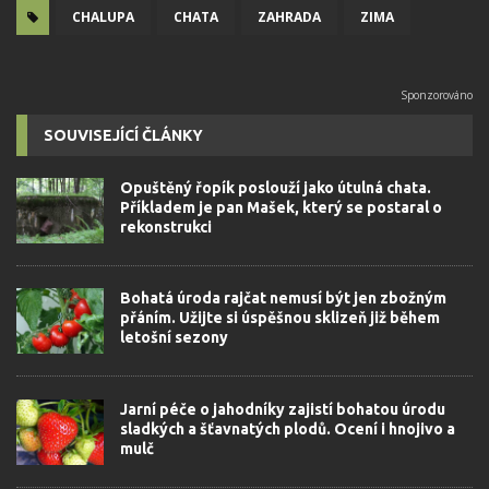
CHALUPA
CHATA
ZAHRADA
ZIMA
SOUVISEJÍCÍ ČLÁNKY
Opuštěný řopík poslouží jako útulná chata.
Příkladem je pan Mašek, který se postaral o
rekonstrukci
Bohatá úroda rajčat nemusí být jen zbožným
přáním. Užijte si úspěšnou sklizeň již během
letošní sezony
Jarní péče o jahodníky zajistí bohatou úrodu
sladkých a šťavnatých plodů. Ocení i hnojivo a
mulč