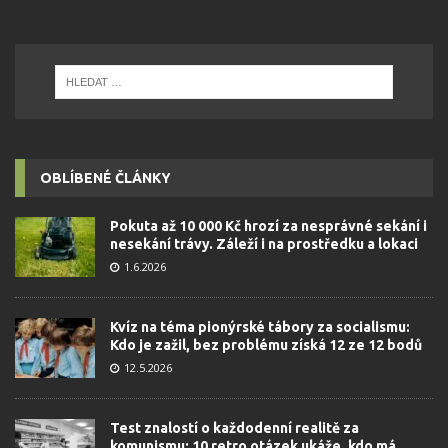
OBLÍBENÉ ČLÁNKY
Pokuta až 10 000 Kč hrozí za nesprávné sekání i
nesekání trávy. Záleží i na prostředku a lokaci
1.6.2026
Kvíz na téma pionýrské tábory za socialismu:
Kdo je zažil, bez problému získá 12 ze 12 bodů
12.5.2026
Test znalostí o každodenní realitě za
komunismu: 10 retro otázek ukáže, kdo má