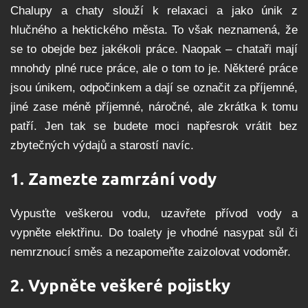
Chalupy a chaty slouží k relaxaci a jako únik z
hlučného a hektického města. To však neznamená, že
se to obejde bez jakékoli práce. Naopak – chataři mají
mnohdy plné ruce práce, ale o tom to je. Některé práce
jsou únikem, odpočinkem a dají se označit za příjemné,
jiné zase méně příjemné, náročné, ale zkrátka k tomu
patří. Jen tak se budete moci napřesrok vrátit bez
zbytečných výdajů a starostí navíc.
1. Zamezte zamrzání vody
Vypusťte veškerou vodu, uzavřete přívod vody a
vypněte elektřinu. Do toalety je vhodné nasypat sůl či
nemrznoucí směs a nezapomeňte zaizolovat vodoměr.
2.
Vypněte veškeré pojistky