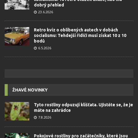
dobrý přehled
23.6.2026
Retro kvíz o oblíbených autech v dobách
socialismu: Tehdejší řidiči musí získat 10 z 10
bodů
6.5.2026
ŽHAVÉ NOVINKY
Tyto rostliny odpuzují klíšťata. Ujistěte se, že je
máte na zahrádce
7.8.2026
Pokojové rostliny pro začátečníky, které jsou