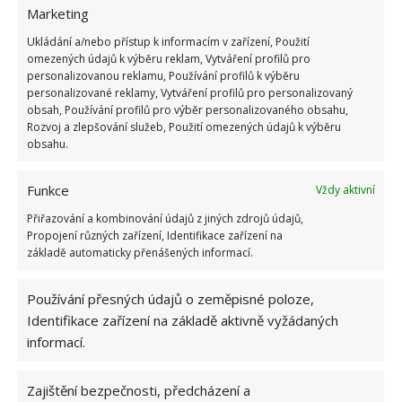
Marketing
Střecha musí být v dobrém stavu, aby udržela tlak
Ukládání a/nebo přístup k informacím v zařízení, Použití
sněhu a neměla žádná místa, kudy by mohlo zatékat.
omezených údajů k výběru reklam, Vytváření profilů pro
Vyčistěte i okapy. Ucpané okapy již nadělaly hodně
personalizovanou reklamu, Používání profilů k výběru
personalizované reklamy, Vytváření profilů pro personalizovaný
škody. Zkontrolujte i komín a hromosvod. U otevřeného
obsah, Používání profilů pro výběr personalizovaného obsahu,
komína zvažte stříšku či ochranný kryt proti nečistotám
Rozvoj a zlepšování služeb, Použití omezených údajů k výběru
obsahu.
a sněhu.
7. Zahrada
Funkce
Vždy aktivní
Přiřazování a kombinování údajů z jiných zdrojů údajů,
Propojení různých zařízení, Identifikace zařízení na
V neposlední řadě zazimujte veškeré zahradní nářadí i
základě automaticky přenášených informací.
nábytek. Ze sekačky na trávu a jiného nářadí vylijte
benzín, promažte motor a uskladněte na místo, kde
Používání přesných údajů o zeměpisné poloze,
bude nářadí v bezpečí. Vypusťte vodu z hadic a pro
Identifikace zařízení na základě aktivně vyžádaných
jistotu vše ještě jednou zkontrolujte – chatu i zahradu.
informací.
Samozřejmě nezapomeňte chatu pojistit a zabezpečit
Zajištění bezpečnosti, předcházení a