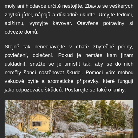
moly ani hlodavce určitě nestojíte. Zbavte se veškerých
zbytků jídel, nápojů a důkladně ukliďte. Umyjte lednici,
spižírnu, vymyjte kávovar. Otevřené potraviny si
odvezte domů.
Stejně tak nenechávejte v chatě zbytečně peřiny,
povlečení, oblečení. Pokud je nemáte kam jinam
uskladnit, snažte se je umístit tak, aby se do nich
neměly šanci nastěhovat škůdci. Pomoci vám mohou
vakuové pytle a aromatické přípravky, které fungují
jako odpuzovače škůdců. Postarejte se také o knihy.