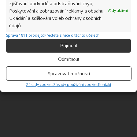
proti zlodějům. Můžete také požádat starousedlíky, aby
zjišťování podvodů a odstraňování chyb,
chatu přišli někdy zkontrolovat.
Poskytování a zobrazování reklamy a obsahu,
Vždy aktivní
Ukládání a sdělování voleb ochrany osobních
údajů.
Správa 1811 prodejců
Přečtěte si více o těchto účelech
Příjmout
Odmítnout
Spravovat možnosti
Zásady cookies
Zásady používání cookies
Kontakt