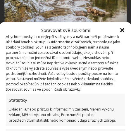
Spravovat své soukromí
Abychom poskytli co nejlepší služby, my a naši partneři používáme k
ukládání a/nebo přístupu k informacím o zařízeních, technologie jako
soubory cookies. Souhlas s těmito technologiemi nám a našim
Fotografie: Pixabay
partnerům umožní zpracovávat osobní údaje, jako je chování při
procházení nebo jedinečná ID na tomto webu. Nesouhlas nebo
5. Utěsněte veškeré škvíry
odvolání souhlasu může nepříznivě ovlivnit určité vlastnosti a funkce.
Kliknutím níže vyjádřete souhlas s výše uvedeným nebo proveďte
podrobnější rozhodnutí. Vaše volby budou použity pouze na tomto
Zkontrolujte okna, dveře, ale i půdu. Pokud natrefíte na
webu. Nastavení můžete kdykoli změnit, včetně odvolání souhlasu,
pomocí přepínačů v Zásadách cookies nebo kliknutím na tlačítko
nějaké škvíry, utěsněte je. Nejenže nebude dovnitř
Spravovat souhlas ve spodní části obrazovky.
zbytečně táhnout, snížíte tím riziko plísní, protože se
Statistiky
sníží nadbytečná vlhkost. Také snížíte toho, že se k
vám nastěhují myši.
Ukládání a/nebo přístup k informacím v zařízení, Měření výkonu
reklam, Měření výkonu obsahu, Porozumění publiku
prostřednictvím statistik nebo kombinací údajů z různých zdrojů.
6. Střecha a okapy