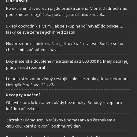
Lidé a svět
Po extrémních vedrech přijde prudká změna: V příštích dnech nás
podle meteorologů čeká počasí, jaké už nikdo nečekal
57letý obchodník si všiml, jak se skupina lidí naváží do policie. Z
lásky ke své zemi se jich ihned zastal
Novorozené miminko našli v igelitové tašce v lese. Rodiče se ho
chtěli tímto způsobem zbavit
Díky mateřské dovolené měla získat až 2 000 000 Kč. Malý detail její
plány ihned rozebral
Letadlo si nezodpovědný cestující spletl se zoologickou zahradou.
Nelegálně pašoval 33 zvířat
Recepty a vaření
Objevte kouzlo kakaové rolády bez mouky: Snadný recept pro
každou příležitost
Zázrak z Olomouce: Tvarůžková pomazánka s česnekem a
cibulkou, která provoní i pochmurný den