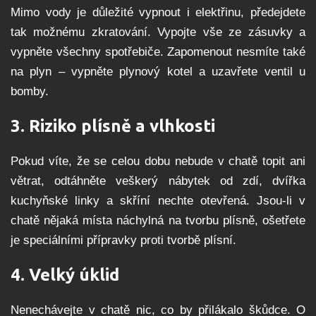
Mimo vody je důležité vypnout i elektřinu, předejdete
tak možnému zkratování. Vypojte vše ze zásuvky a
vypněte všechny spotřebiče. Zapomenout nesmíte také
na plyn – vypněte plynový kotel a uzavřete ventil u
bomby.
3. Riziko plísně a vlhkosti
Pokud víte, že se celou dobu nebude v chatě topit ani
větrat, odtáhněte veškerý nábytek od zdí, dvířka
kuchyňské linky a skříní nechte otevřená. Jsou-li v
chatě nějaká místa náchylná na tvorbu plísně, ošetřete
je speciálními přípravky proti tvorbě plísní.
4.
Velký úklid
Nenechávejte v chatě nic, co by přilákalo škůdce. O