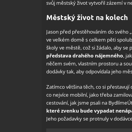
svůj městský život vytvořil zázemí v
Městský život na kolech
Jason před přestěhováním do svého „St
ve velkém domě s celkem pěti spoluby
školy ve městě, což si žádalo, aby se 
představa drahého nájemného
, ja
něčem svém, vlastním prostoru a sou
dodávky tak, aby odpovídala jeho m
Zatímco většina těch, co si přestavují
co nejvíce mobilní, jako třeba zamilova
cestování, jak jsme psali na BydlímeÚ
které zvenku bude vypadat nená
Jeho požadavky se protnuly v dodávce