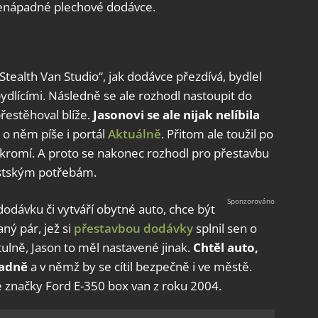
 nenápadné plechové dodávce.
ealth Van Studio“, jak dodávce přezdívá, bydlel
dlícími. Následně se ale rozhodl nastoupit do
přestěhoval blíže.
Jasonovi se ale nijak nelíbila
k o něm píše i portál
Aktuálně
. Přitom ale toužil po
kromí. A proto se nakonec rozhodl pro přestavbu
ěstským potřebám.
 dodávku či vytváří obytné auto, chce být
ný pár, jež si
přestavbou dodávky
splnil sen o
tulně, Jason to měl nastavené jinak.
Chtěl auto,
padně
a v němž by se cítil bezpečně i ve městě.
 značky Ford E-350 box van z roku 2004.