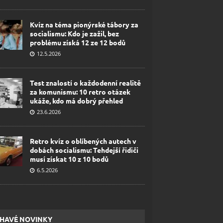
Kvíz na téma pionýrské tábory za
socialismu: Kdo je zažil, bez
problému získá 12 ze 12 bodů
12.5.2026
Test znalostí o každodenní realitě
za komunismu: 10 retro otázek
ukáže, kdo má dobrý přehled
23.6.2026
Retro kvíz o oblíbených autech v
dobách socialismu: Tehdejší řidiči
musí získat 10 z 10 bodů
6.5.2026
HAVÉ NOVINKY