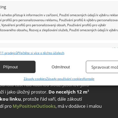
ing
 a/nebo přístup k informacím v zařízení, Použití omezených údajů k výběru rekla
í profilů pro personalizovanou reklamu, Používání profilů k výběru personalizov
 Vytváření profilů pro personalizovaný obsah, Používání profilů pro výběr
lizovaného obsahu, Rozvoj a zlepšování služeb, Použití omezených údajů k výběr
e
Vžd
11 prodejců
Přečtěte si více o těchto účelech
ání a kombinování údajů z jiných zdrojů údajů, Propojení různých zařízení,
kace zařízení na základě automaticky přenášených informací.
Spravovat mož
Příjmout
Odmítnout
ání přesných údajů o zeměpisné poloze, Identifikace zařízení na
uze průlezem z řídicí kabiny. Jako Alenka se pak
Zásady cookies
Zásady používání cookies
Kontakt
ě aktivně vyžádaných informací.
dsunutá část nad kabinou slouží Jasonovi jako
ží i jako úložný prostor.
Do necelých 12 m
2
ění bezpečnosti, předcházení a zjišťování podvodů a
kou linku
, protože řád vaří, dále zákoutí
ňování chyb, Poskytování a zobrazování reklamy a obsahu,
Vžd
ádí pro
MyPositiveOutlooks
, má v dodávce i malou
ní a sdělování voleb ochrany osobních údajů.