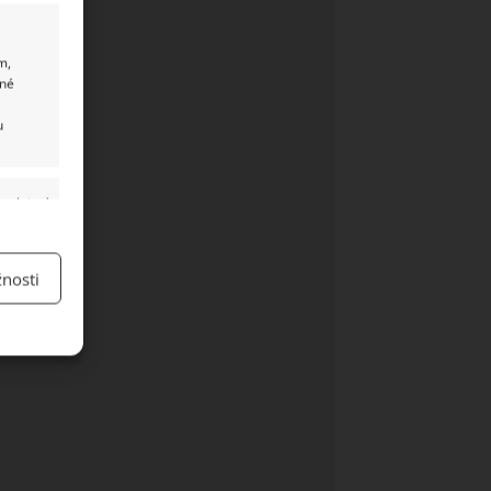
m,
ané
u
y aktivní
nosti
y aktivní