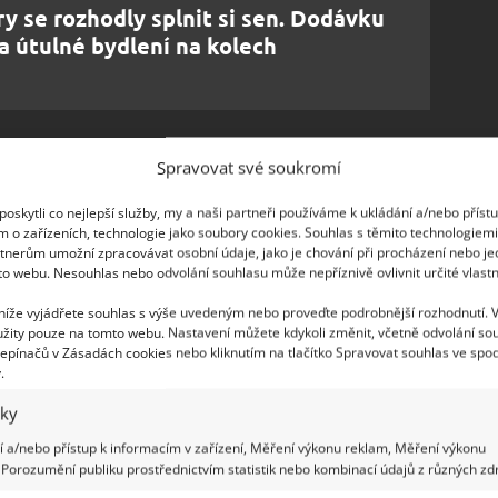
y se rozhodly splnit si sen. Dodávku
a útulné bydlení na kolech
Spravovat své soukromí
ánce zachovala svůj vzhled. Přibylo pouze menší
oskytli co nejlepší služby, my a naši partneři používáme k ukládání a/nebo příst
tilace. Přestože ve spodní části auta se nachází
m o zařízeních, technologie jako soubory cookies. Souhlas s těmito technologiem
tnerům umožní zpracovávat osobní údaje, jako je chování při procházení nebo j
o není vidět.
Nápadně nepůsobí ani solární
to webu. Nesouhlas nebo odvolání souhlasu může nepříznivě ovlivnit určité vlastn
oval vzhled zadních rolovacích dveří, upravil je ale
 níže vyjádřete souhlas s výše uvedeným nebo proveďte podrobnější rozhodnutí. 
ou garáž.
žity pouze na tomto webu. Nastavení můžete kdykoli změnit, včetně odvolání so
epínačů v Zásadách cookies nebo kliknutím na tlačítko Spravovat souhlas ve spod
.
iky
 a/nebo přístup k informacím v zařízení, Měření výkonu reklam, Měření výkonu
Porozumění publiku prostřednictvím statistik nebo kombinací údajů z různých zdr