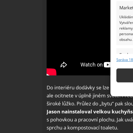
Market
Ukládání
Vytvářen
reklamy,
persona
obsahu.
Funkc
Správa 18
Přiřazov
Identifi
Použív
Do interiéru dodávky se lze dostat po
základ
ale ocitnete v úplně jiném světě. Pře
široké lůžko. Průlez do „bytu“ pak slou
Zajišt
Jason nainstaloval velkou kuchyňs
odstra
s pohovkou a pracovní plochu. Jak uv
Ukládá
sprchu a kompostovací toaletu.