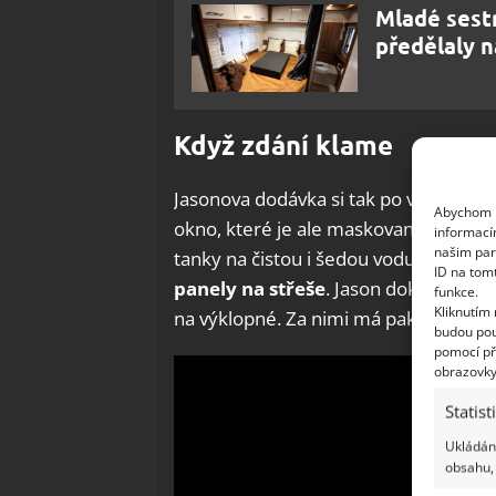
Mladé sestr
předělaly n
Když zdání klame
Jasonova dodávka si tak po vnější str
Abychom p
okno, které je ale maskované jako ven
informací
našim par
tanky na čistou i šedou vodu, nic z toh
ID na tom
panely na střeše
. Jason dokonce zach
funkce.
Kliknutím
na výklopné. Za nimi má pak svou mal
budou pou
pomocí př
obrazovky
Statist
Ukládání
obsahu, 