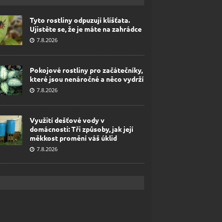
Tyto rostliny odpuzují klíšťata.
Ujistěte se, že je máte na zahrádce
7.8.2026
Pokojové rostliny pro začátečníky,
které jsou nenáročné a něco vydrží
7.8.2026
Využití dešťové vody v
domácnosti: Tři způsoby, jak její
měkkost promění váš úklid
7.8.2026