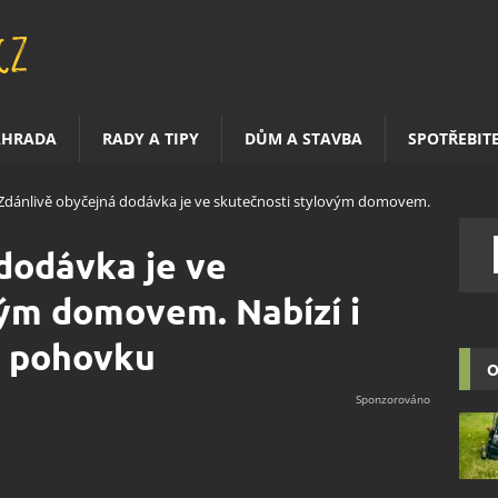
AHRADA
RADY A TIPY
DŮM A STAVBA
SPOTŘEBIT
Zdánlivě obyčejná dodávka je ve skutečnosti stylovým domovem.
dodávka je ve
vým domovem. Nabízí i
a pohovku
O