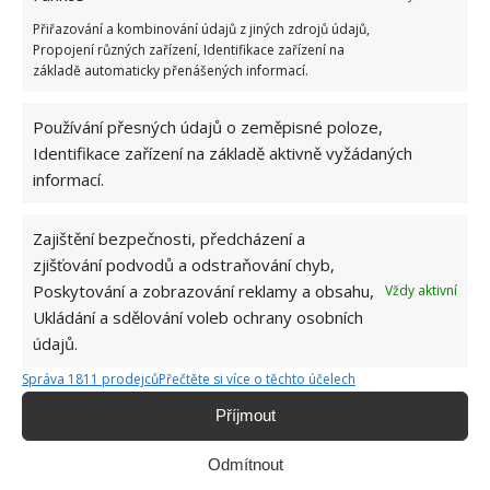
Přiřazování a kombinování údajů z jiných zdrojů údajů,
Propojení různých zařízení, Identifikace zařízení na
základě automaticky přenášených informací.
Používání přesných údajů o zeměpisné poloze,
Identifikace zařízení na základě aktivně vyžádaných
informací.
Zajištění bezpečnosti, předcházení a
zjišťování podvodů a odstraňování chyb,
Poskytování a zobrazování reklamy a obsahu,
Vždy aktivní
Ukládání a sdělování voleb ochrany osobních
údajů.
Správa 1811 prodejců
Přečtěte si více o těchto účelech
Příjmout
Odmítnout
BYDLENÍ
DESIGN
INTERIÉR
ROK 2020