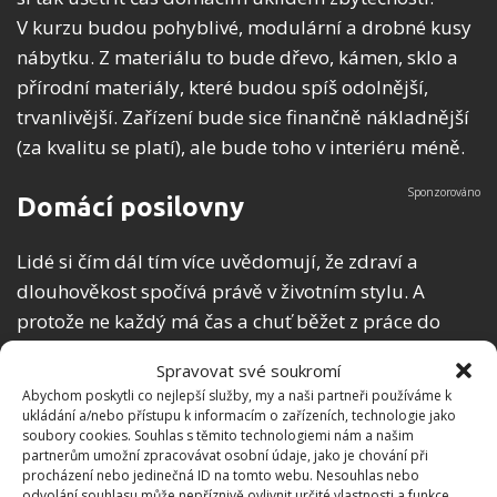
V kurzu budou pohyblivé, modulární a drobné kusy
nábytku. Z materiálu to bude dřevo, kámen, sklo a
přírodní materiály, které budou spíš odolnější,
trvanlivější. Zařízení bude sice finančně nákladnější
(za kvalitu se platí), ale bude toho v interiéru méně.
Domácí posilovny
Lidé si čím dál tím více uvědomují, že zdraví a
dlouhověkost spočívá právě v životním stylu. A
protože ne každý má čas a chuť běžet z práce do
tělocvičny, předpokládají odborníci, že začne
Spravovat své soukromí
přibývat domácích posiloven. V roce 2020 si ještě ne
Abychom poskytli co nejlepší služby, my a naši partneři používáme k
každý takový pás bude moci dovolit, ale připravují
ukládání a/nebo přístupu k informacím o zařízeních, technologie jako
soubory cookies. Souhlas s těmito technologiemi nám a našim
se pásy na běhání, které vás pomocí virtuální reality
partnerům umožní zpracovávat osobní údaje, jako je chování při
přenesou třeba na lesní cestu či kamkoliv si budete
procházení nebo jedinečná ID na tomto webu. Nesouhlas nebo
odvolání souhlasu může nepříznivě ovlivnit určité vlastnosti a funkce.