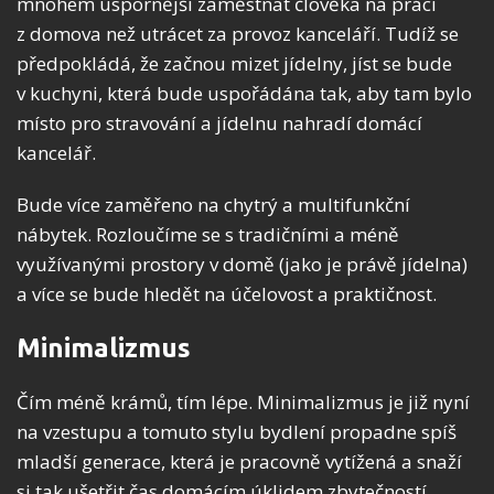
mnohem úspornější zaměstnat člověka na práci
z domova než utrácet za provoz kanceláří. Tudíž se
předpokládá, že začnou mizet jídelny, jíst se bude
v kuchyni, která bude uspořádána tak, aby tam bylo
místo pro stravování a jídelnu nahradí domácí
kancelář.
Bude více zaměřeno na chytrý a multifunkční
nábytek. Rozloučíme se s tradičními a méně
využívanými prostory v domě (jako je právě jídelna)
a více se bude hledět na účelovost a praktičnost.
Minimalizmus
Čím méně krámů, tím lépe. Minimalizmus je již nyní
na vzestupu a tomuto stylu bydlení propadne spíš
mladší generace, která je pracovně vytížená a snaží
si tak ušetřit čas domácím úklidem zbytečností.