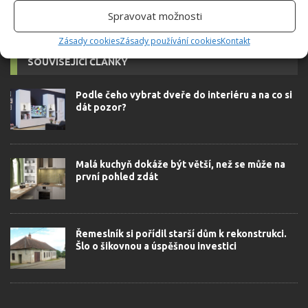
Spravovat možnosti
Zásady cookies
Zásady používání cookies
Kontakt
SOUVISEJÍCÍ ČLÁNKY
Podle čeho vybrat dveře do interiéru a na co si
dát pozor?
Malá kuchyň dokáže být větší, než se může na
první pohled zdát
Řemeslník si pořídil starší dům k rekonstrukci.
Šlo o šikovnou a úspěšnou investici