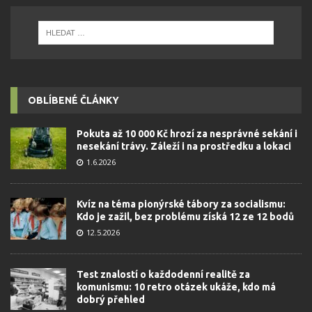
OBLÍBENÉ ČLÁNKY
Pokuta až 10 000 Kč hrozí za nesprávné sekání i
nesekání trávy. Záleží i na prostředku a lokaci
1.6.2026
Kvíz na téma pionýrské tábory za socialismu:
Kdo je zažil, bez problému získá 12 ze 12 bodů
12.5.2026
Test znalostí o každodenní realitě za
komunismu: 10 retro otázek ukáže, kdo má
dobrý přehled