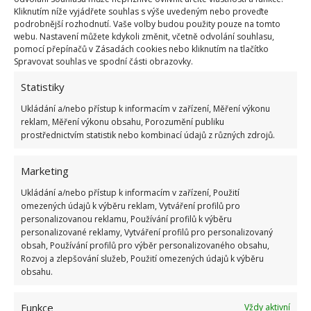
přát. Nicméně faktem zůstává, že domácí tělocvičny
Kliknutím níže vyjádřete souhlas s výše uvedeným nebo proveďte
začnou být neodmyslitelným vybavením
podrobnější rozhodnutí. Vaše volby budou použity pouze na tomto
webu. Nastavení můžete kdykoli změnit, včetně odvolání souhlasu,
domácností.
pomocí přepínačů v Zásadách cookies nebo kliknutím na tlačítko
Spravovat souhlas ve spodní části obrazovky.
Zdraví
Statistiky
Opět se zastavíme u technologií, protože lidem
Ukládání a/nebo přístup k informacím v zařízení, Měření výkonu
reklam, Měření výkonu obsahu, Porozumění publiku
skutečně začíná více záležet na zdraví. S tím mohou
prostřednictvím statistik nebo kombinací údajů z různých zdrojů.
pomoci i chytré matrace, které už si teď někteří
pořizují. Nově se matrace vybavují senzory, které
Marketing
hlídají tělesné funkce, teplotu těla, tlak a třeba i
Ukládání a/nebo přístup k informacím v zařízení, Použití
dobu spánku. A takových chytrých věcí bude
omezených údajů k výběru reklam, Vytváření profilů pro
přibývat a přibývat. Nizozemská společnost Philips
personalizovanou reklamu, Používání profilů k výběru
personalizované reklamy, Vytváření profilů pro personalizovaný
se pochlubila povlečením, které rovněž poskytuje
obsah, Používání profilů pro výběr personalizovaného obsahu,
tyto informace. Ocení to především lidé, trpící
Rozvoj a zlepšování služeb, Použití omezených údajů k výběru
obsahu.
nějakou formou srdeční choroby.
Funkce
Obrázek: appreal-vr.com
Vždy aktivní