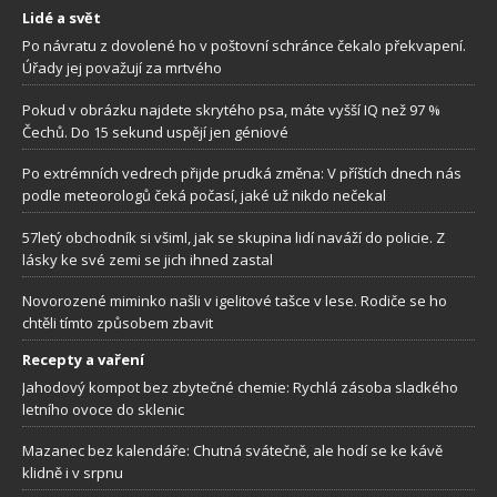
Lidé a svět
Po návratu z dovolené ho v poštovní schránce čekalo překvapení.
Úřady jej považují za mrtvého
Pokud v obrázku najdete skrytého psa, máte vyšší IQ než 97 %
Čechů. Do 15 sekund uspějí jen géniové
Po extrémních vedrech přijde prudká změna: V příštích dnech nás
podle meteorologů čeká počasí, jaké už nikdo nečekal
57letý obchodník si všiml, jak se skupina lidí naváží do policie. Z
lásky ke své zemi se jich ihned zastal
Novorozené miminko našli v igelitové tašce v lese. Rodiče se ho
chtěli tímto způsobem zbavit
Recepty a vaření
Jahodový kompot bez zbytečné chemie: Rychlá zásoba sladkého
letního ovoce do sklenic
Mazanec bez kalendáře: Chutná svátečně, ale hodí se ke kávě
klidně i v srpnu