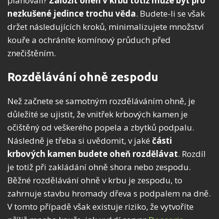
plánovali?
Založit oheň v krbu totiž může být pro
nezkušené jedince trochu věda
. Budete-li se však
držet následujících kroků, minimalizujete množství
kouře a ochráníte komínový průduch před
znečištěním.
Rozdělávání ohně zespodu
Než začnete se samotným rozděláváním ohně, je
důležité se ujistit, že vnitřek krbových kamen je
očištěný od veškerého popela a zbytků podpalu.
Následně je třeba si uvědomit, v jaké
části
krbových kamen budete oheň rozdělávat
. Rozdíl
je totiž při zakládání ohně shora nebo zespodu.
Běžné rozdělávání ohně v krbu je zespodu, to
zahrnuje stavbu hromady dřeva s podpalem na dně.
V tomto případě však existuje riziko, že vytvoříte