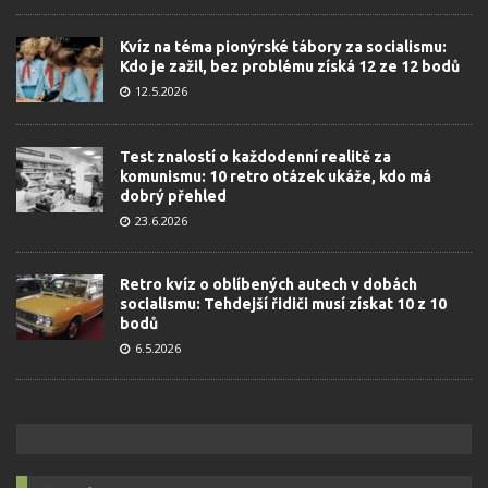
Kvíz na téma pionýrské tábory za socialismu:
Kdo je zažil, bez problému získá 12 ze 12 bodů
12.5.2026
Test znalostí o každodenní realitě za
komunismu: 10 retro otázek ukáže, kdo má
dobrý přehled
23.6.2026
Retro kvíz o oblíbených autech v dobách
socialismu: Tehdejší řidiči musí získat 10 z 10
bodů
6.5.2026