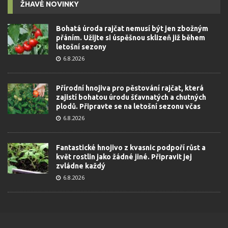
ŽHAVÉ NOVINKY
Bohatá úroda rajčat nemusí být jen zbožným
přáním. Užijte si úspěšnou sklizeň již během
letošní sezony
6.8.2026
Přírodní hnojiva pro pěstování rajčat, která
zajistí bohatou úrodu šťavnatých a chutných
plodů. Připravte se na letošní sezonu včas
6.8.2026
Fantastické hnojivo z kvasnic podpoří růst a
květ rostlin jako žádné jiné. Připravit jej
zvládne každý
6.8.2026