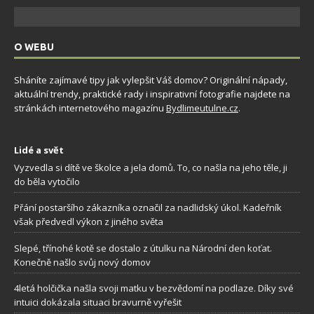
O WEBU
Sháníte zajímavé tipy jak vylepšit Váš domov? Originální nápady,
aktuální trendy, praktické rady i inspirativní fotografie najdete na
stránkách internetového magazínu
Bydlimeutulne.cz
.
Lidé a svět
Vyzvedla si dítě ve školce a jela domů. To, co našla na jeho těle, ji
do běla vytočilo
Přání postaršího zákazníka označil za nadlidský úkol. Kadeřník
však předvedl výkon z jiného světa
Slepé, třínohé kotě se dostalo z útulku na Národní den koťat.
Konečně našlo svůj nový domov
4letá holčička našla svoji matku v bezvědomí na podlaze. Díky své
intuici dokázala situaci bravurně vyřešit