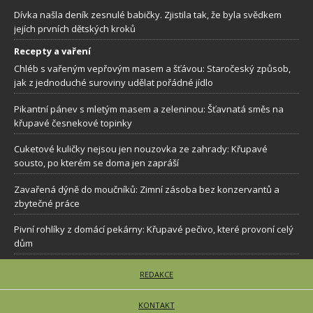
Dívka našla deník zesnulé babičky. Zjistila tak, že byla svědkem
jejích prvních dětských kroků
Recepty a vaření
Chléb s vařeným vepřovým masem a šťávou: Staročeský způsob,
jak z jednoduché suroviny udělat pořádné jídlo
Pikantní pánev s mletým masem a zeleninou: Šťavnatá směs na
křupavé česnekové topinky
Cuketové kuličky nejsou jen nouzovka ze zahrady: Křupavé
sousto, po kterém se doma jen zapráší
Zavařená dýně do moučníků: Zimní zásoba bez konzervantů a
zbytečné práce
Pivní rohlíky z domácí pekárny: Křupavé pečivo, které provoní celý
dům
REDAKCE
KONTAKT