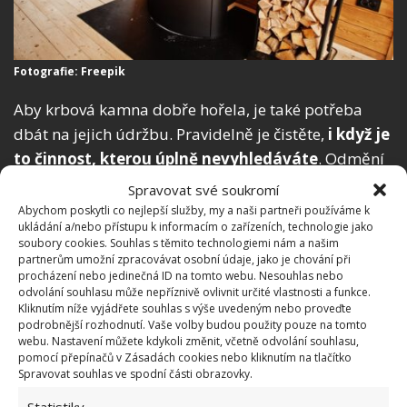
Fotografie: Freepik
Aby krbová kamna dobře hořela, je také potřeba
dbát na jejich údržbu. Pravidelně je čistěte,
i když je
to činnost, kterou úplně nevyhledáváte
. Odmění
se vám příjemným teplem a dlouho hořícím ohněm
Spravovat své soukromí
bez hromady kouře.
Jak na čištění krbu
, jsme již na
Abychom poskytli co nejlepší služby, my a naši partneři používáme k
ukládání a/nebo přístupu k informacím o zařízeních, technologie jako
BydlímeÚtulně také napsali.
soubory cookies. Souhlas s těmito technologiemi nám a našim
partnerům umožní zpracovávat osobní údaje, jako je chování při
procházení nebo jedinečná ID na tomto webu. Nesouhlas nebo
odvolání souhlasu může nepříznivě ovlivnit určité vlastnosti a funkce.
Kliknutím níže vyjádřete souhlas s výše uvedeným nebo proveďte
podrobnější rozhodnutí. Vaše volby budou použity pouze na tomto
webu. Nastavení můžete kdykoli změnit, včetně odvolání souhlasu,
pomocí přepínačů v Zásadách cookies nebo kliknutím na tlačítko
Spravovat souhlas ve spodní části obrazovky.
Statistiky