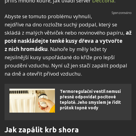
příliš mnoho kouře, jak uvádí server
Deccoria
.
Abyste se tomuto problému vyhnuli,
nejdříve na dno rozložte suchý podpal, který se
skládá z malých větviček nebo novinového papíru,
až
poté naskládejte tenké kusy dřeva a vytvořte
z nich hromádku
. Nahoře by měly ležet ty
nejsilnější kusy uspořádané do kříže pro lepší
proudění vzduchu. Nyní už jen stačí zapálit podpal
na dně a otevřít přívod vzduchu.
Termoregulační ventil nemusí
přesně odpovídat pocitové
teplotě. Jeho smyslem je řídit
průtok topné vody
Jak zapálit krb shora