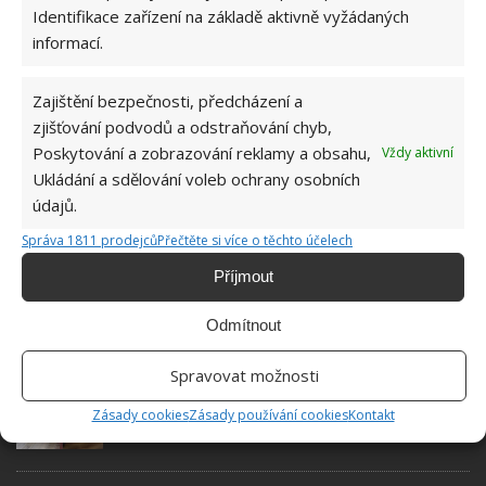
univerzity, který je již od malička
Identifikace zařízení na základě aktivně vyžádaných
velkým kutilem. V podstatě vše, co je
informací.
možné najít v j...
[Více o autorovi]
Zajištění bezpečnosti, předcházení a
zjišťování podvodů a odstraňování chyb,
Poskytování a zobrazování reklamy a obsahu,
Vždy aktivní
Ukládání a sdělování voleb ochrany osobních
údajů.
SOUVISEJÍCÍ ČLÁNKY
Správa 1811 prodejců
Přečtěte si více o těchto účelech
Příjmout
Zručný chlapec vyrobil unikátní skleněný
konferenční stolek s osvětlením
Odmítnout
Spravovat možnosti
Křídová barva je nevšední interiérový prvek.
Jak ji ale správně v interiéru použít?
Zásady cookies
Zásady používání cookies
Kontakt