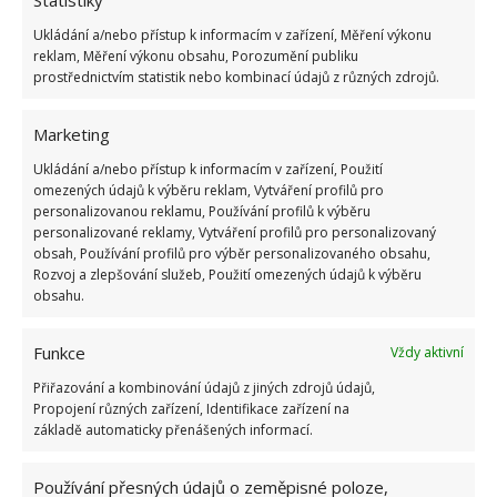
Ukládání a/nebo přístup k informacím v zařízení, Měření výkonu
reklam, Měření výkonu obsahu, Porozumění publiku
prostřednictvím statistik nebo kombinací údajů z různých zdrojů.
Marketing
Ukládání a/nebo přístup k informacím v zařízení, Použití
omezených údajů k výběru reklam, Vytváření profilů pro
personalizovanou reklamu, Používání profilů k výběru
personalizované reklamy, Vytváření profilů pro personalizovaný
obsah, Používání profilů pro výběr personalizovaného obsahu,
DŘEVO
KAMNA
KRB
OHEŇ
Rozvoj a zlepšování služeb, Použití omezených údajů k výběru
obsahu.
Přidejte svůj názor
Funkce
Vždy aktivní
KOMENTOVAT
Přiřazování a kombinování údajů z jiných zdrojů údajů,
Propojení různých zařízení, Identifikace zařízení na
základě automaticky přenášených informací.
Jiří Kolář
Absolvent České zemědělské
Používání přesných údajů o zeměpisné poloze,