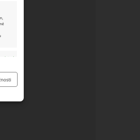
m,
ané
u
y aktivní
nosti
y aktivní