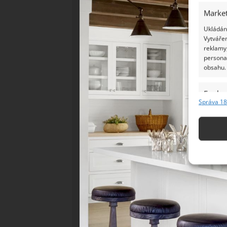
Market
Ukládání
Vytvářen
reklamy,
persona
obsahu.
Funkc
Správa 18
Přiřazov
Identifi
Použív
základ
Zajišt
odstra
Ukládá