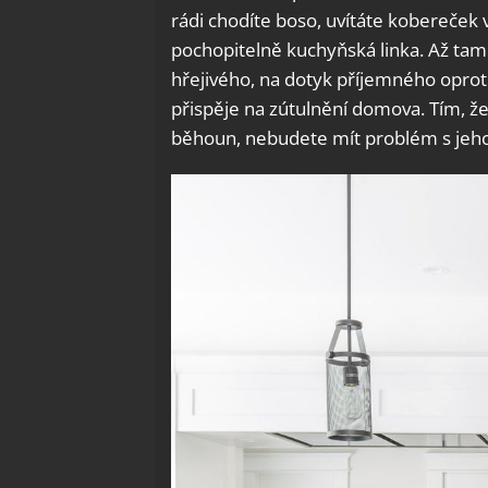
rádi chodíte boso, uvítáte kobereček 
pochopitelně kuchyňská linka. Až tam 
hřejivého, na dotyk příjemného oprot
přispěje na zútulnění domova. Tím, že
běhoun, nebudete mít problém s jeh