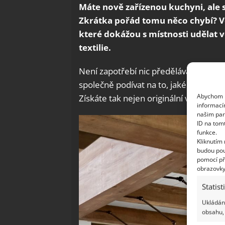
Máte nově zařízenou kuchyni, ale 
Zkrátka pořád tomu něco chybí? Vě
které dokážou s místnosti udělat v
textilie.
Není zapotřebí nic předělávat, kupova
společně podívat na to, jaké drobno
Abychom p
Získáte tak nejen originální vzhled, ale
informací
našim par
ID na tom
funkce.
Kliknutím
budou pou
pomocí př
obrazovky
Statist
Ukládání
obsahu, 