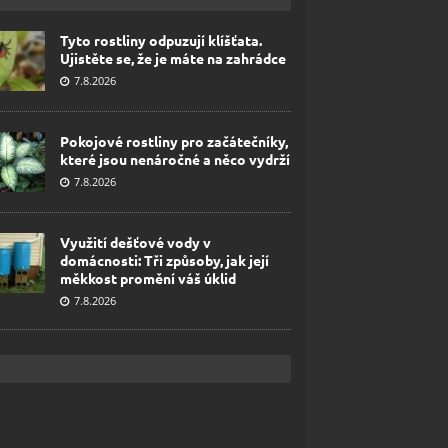
Tyto rostliny odpuzují klíšťata.
Ujistěte se, že je máte na zahrádce
7.8.2026
Pokojové rostliny pro začátečníky,
které jsou nenáročné a něco vydrží
7.8.2026
Využití dešťové vody v
domácnosti: Tři způsoby, jak její
měkkost promění váš úklid
7.8.2026