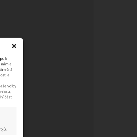
upu k
i nám a
edinečná
osti a
Vaše volby
uhlasu,
ní části
ojů.