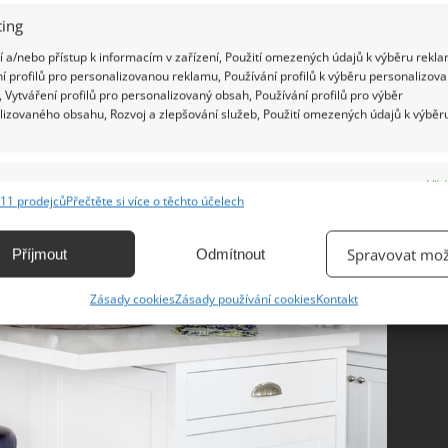
ing
 a/nebo přístup k informacím v zařízení, Použití omezených údajů k výběru rekla
í profilů pro personalizovanou reklamu, Používání profilů k výběru personalizov
 Vytváření profilů pro personalizovaný obsah, Používání profilů pro výběr
lizovaného obsahu, Rozvoj a zlepšování služeb, Použití omezených údajů k výběr
e
Vžd
11 prodejců
Přečtěte si více o těchto účelech
ání a kombinování údajů z jiných zdrojů údajů, Propojení různých zařízení,
kace zařízení na základě automaticky přenášených informací.
Spravovat mož
Příjmout
Odmítnout
ání přesných údajů o zeměpisné poloze, Identifikace zařízení na
Zásady cookies
Zásady používání cookies
Kontakt
ě aktivně vyžádaných informací.
ění bezpečnosti, předcházení a zjišťování podvodů a
ňování chyb, Poskytování a zobrazování reklamy a obsahu,
Vžd
ní a sdělování voleb ochrany osobních údajů.