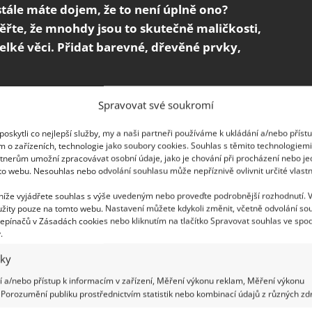
stále máte dojem, že to není úplně ono?
řte, že mnohdy jsou to skutečně maličkosti,
elké věci. Přidat barevné, dřevěné prvky,
t další nábytek a plýtvat financemi. Pojďme se
Spravovat své soukromí
sti mohou zásadně změnit charakter kuchyně.
oskytli co nejlepší služby, my a naši partneři používáme k ukládání a/nebo příst
 třeba i místo navíc.
m o zařízeních, technologie jako soubory cookies. Souhlas s těmito technologiem
tnerům umožní zpracovávat osobní údaje, jako je chování při procházení nebo j
to webu. Nesouhlas nebo odvolání souhlasu může nepříznivě ovlivnit určité vlastn
 níže vyjádřete souhlas s výše uvedeným nebo proveďte podrobnější rozhodnutí. 
žity pouze na tomto webu. Nastavení můžete kdykoli změnit, včetně odvolání so
epínačů v Zásadách cookies nebo kliknutím na tlačítko Spravovat souhlas ve spod
.
iky
 a/nebo přístup k informacím v zařízení, Měření výkonu reklam, Měření výkonu
Porozumění publiku prostřednictvím statistik nebo kombinací údajů z různých zdr