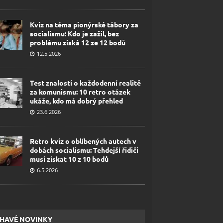
Kvíz na téma pionýrské tábory za
socialismu: Kdo je zažil, bez
problému získá 12 ze 12 bodů
12.5.2026
Test znalostí o každodenní realitě
za komunismu: 10 retro otázek
ukáže, kdo má dobrý přehled
23.6.2026
Retro kvíz o oblíbených autech v
dobách socialismu: Tehdejší řidiči
musí získat 10 z 10 bodů
6.5.2026
HAVÉ NOVINKY