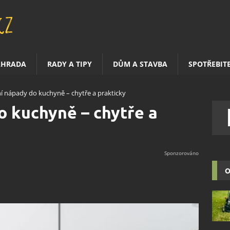
AHRADA
RADY A TIPY
DŮM A STAVBA
SPOTŘEBIT
ní nápady do kuchyně – chytře a prakticky
o kuchyně – chytře a
O