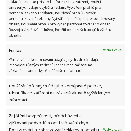
Ukládání a/nebo přístup k informacím v zařízení, Použití
omezených údajů k výběru reklam, Vytváření profilů pro
Nepříjemný zápach z plastových nádob lze odstranit
personalizovanou reklamu, Používání profilů k výběru
také jedlou sodou či práškem do pečiva, což jsou
personalizované reklamy, Vytváření profilů pro personalizovaný
dvě suroviny, které se najdou snad v každé kuchyni.
obsah, Používání profilů pro výběr personalizovaného obsahu,
Rozvoj a zlepšování služeb, Použití omezených údajů k výběru
Vybraný prášek nebo jedlou sodu rozmíchejte na
obsahu.
pastu a potřete s ní vnitřní části plastové krabičky.
Pak krabičku zavřete a nechte přes noc. Ráno stačí
Funkce
Vždy aktivní
opláchnout obyčejnou čistou vodou.
Přiřazování a kombinování údajů z jiných zdrojů údajů,
Propojení různých zařízení, Identifikace zařízení na
základě automaticky přenášených informací.
Používání přesných údajů o zeměpisné poloze,
Identifikace zařízení na základě aktivně vyžádaných
informací.
Zajištění bezpečnosti, předcházení a
zjišťování podvodů a odstraňování chyb,
Poskytování a zobrazování reklamy a obsahu,
Vždy aktivní