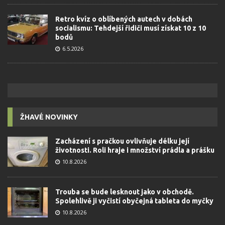
Retro kvíz o oblíbených autech v dobách
socialismu: Tehdejší řidiči musí získat 10 z 10
bodů
6.5.2026
ŽHAVÉ NOVINKY
Zacházení s pračkou ovlivňuje délku její
životnosti. Roli hraje i množství prádla a prášku
10.8.2026
Trouba se bude lesknout jako v obchodě.
Spolehlivě ji vyčistí obyčejná tableta do myčky
10.8.2026