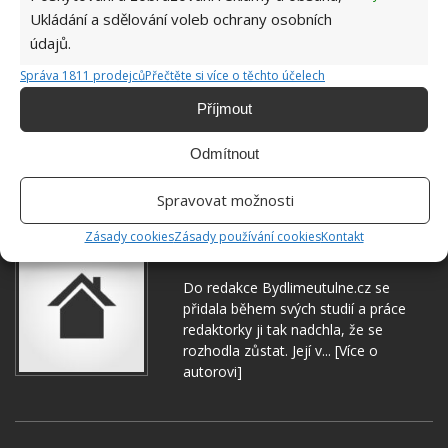
Ukládání a sdělování voleb ochrany osobních
údajů.
Správa 1811 prodejců
Přečtěte si více o těchto účelech
Příjmout
Odmítnout
KRABIČKY
PLAST
ZÁPACH
Spravovat možnosti
Zásady cookies
Zásady používání cookies
Kontakt
Hana Musilová
Do redakce Bydlimeutulne.cz se
přidala během svých studií a práce
redaktorky ji tak nadchla, že se
rozhodla zůstat. Její v...
[Více o
autorovi]