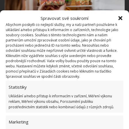
Spravovat své soukromí
Abychom poskytli co nejlepší služby, my a naši partneři používáme k
ukládání a/nebo přístupu k informacím o zařízeních, technologie jako
soubory cookies. Souhlas s těmito technologiemi nám a našim
partnerům umožní zpracovávat osobní údaje, jako je chování při
Fotografie: Pixabay
procházení nebo jedinečná ID na tomto webu. Nesouhlas nebo
odvolání souhlasu může nepříznivě ovlivnit určité vlastnosti a funkce.
Kávová sedlina
Kliknutím níže vyjádřete souhlas s výše uvedeným nebo proveďte
podrobnější rozhodnutí. Vaše volby budou použity pouze na tomto
webu. Nastavení můžete kdykoli změnit, včetně odvolání souhlasu,
Kávová sedlina také výborně pohlcuje nežádoucí
pomocí přepínačů v Zásadách cookies nebo kliknutím na tlačítko
Spravovat souhlas ve spodní části obrazovky.
pachy podobně, jako to umí aktivní uhlí. Princip a
postup je stejný jako u aktivního uhlí. Stačí nasypat
Statistiky
kávovou sedlinu do plastové nádoby a zavřít víko. Po
Ukládání a/nebo přístup k informacím v zařízení, Měření výkonu
několika hodinách by měl nepříjemný zápach
reklam, Měření výkonu obsahu, Porozumění publiku
prostřednictvím statistik nebo kombinací údajů z různých zdrojů.
zmizet.
Marketing
Prášek do pečiva a jedlá soda