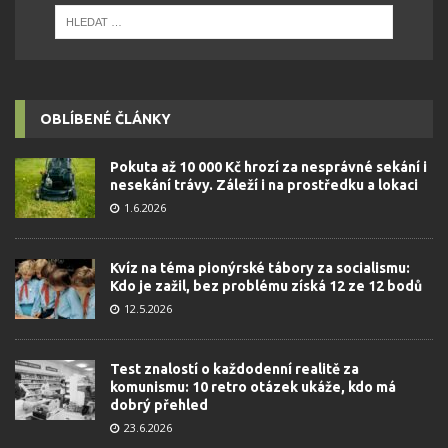
OBLÍBENÉ ČLÁNKY
Pokuta až 10 000 Kč hrozí za nesprávné sekání i
nesekání trávy. Záleží i na prostředku a lokaci
1.6.2026
Kvíz na téma pionýrské tábory za socialismu:
Kdo je zažil, bez problému získá 12 ze 12 bodů
12.5.2026
Test znalostí o každodenní realitě za
komunismu: 10 retro otázek ukáže, kdo má
dobrý přehled
23.6.2026