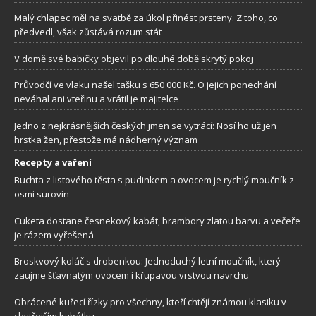
Malý chlapec měl na svatbě za úkol přinést prsteny. Z toho, co
předvedl, však zůstává rozum stát
V domě své babičky objevil po dlouhé době skrytý pokoj
Průvodčí ve vlaku našel tašku s 650 000 Kč. O jejich ponechání
neváhal ani vteřinu a vrátil je majitelce
Jedno z nejkrásnějších českých jmen se vytrácí: Nosí ho už jen
hrstka žen, přestože má nádherný význam
Recepty a vaření
Buchta z listového těsta s pudinkem a ovocem je rychlý moučník z
osmi surovin
Cuketa dostane česnekový kabát, brambory zlatou barvu a večeře
je rázem vyřešená
Broskvový koláč s drobenkou: Jednoduchý letní moučník, který
zaujme šťavnatým ovocem i křupavou vrstvou navrchu
Obrácené kuřecí řízky pro všechny, kteří chtějí známou klasiku v
chytřejším kabátku