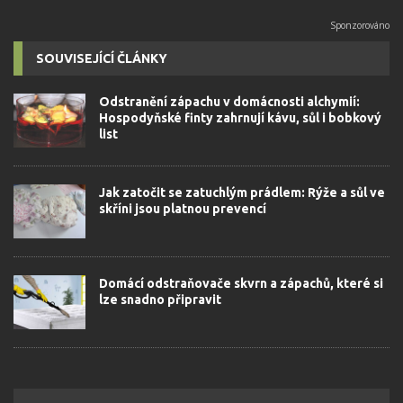
SOUVISEJÍCÍ ČLÁNKY
Odstranění zápachu v domácnosti alchymií:
Hospodyňské finty zahrnují kávu, sůl i bobkový
list
Jak zatočit se zatuchlým prádlem: Rýže a sůl ve
skříni jsou platnou prevencí
Domácí odstraňovače skvrn a zápachů, které si
lze snadno připravit