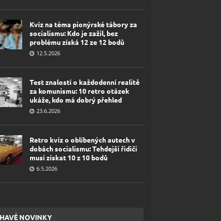
Kvíz na téma pionýrské tábory za
socialismu: Kdo je zažil, bez
problému získá 12 ze 12 bodů
12.5.2026
Test znalostí o každodenní realitě
za komunismu: 10 retro otázek
ukáže, kdo má dobrý přehled
23.6.2026
Retro kvíz o oblíbených autech v
dobách socialismu: Tehdejší řidiči
musí získat 10 z 10 bodů
6.5.2026
HAVÉ NOVINKY