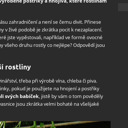
vyrobené postřiky a hnojiva, které rostlinám
rásu zahradničení a není se čemu divit. Přinese
hy v živé podobě je zkrátka pocit k nezaplacení.
teré jste vypěstovali, například ve formě ovocné
iny všeho druhu rostly co nejlépe? Odpovědí jsou
ší rostliny
inářství, třeba při výrobě vína, chleba či piva.
nky, pokud je použijete na hnojení a postřiky
li svých babiček
, jistě by vám o tom pověděly
asnice jsou zkrátka velmi bohaté na všelijaké