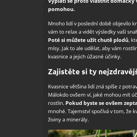
Vyplatí se proto vlastnit domácky 
pomohou.
Mnoho lidí v poslední době objevilo k
vám to relax a vidět výsledky vaší sna
Poté si můžete užít chutě plodů
, k
mísy. Jak to ale udělat, aby vám rostl
kvasnice a jejich úžasné účinky.
Zajistěte si ty nejzdravěj
Kvasnice většina lidí zná spíše z potrav
Málokdo ovšem ví, jaké mohou mít úči
rostlin.
Pokud byste se ovšem zepta
mnohé. Tajemství spočívá v tom, že kv
živiny a minerály.