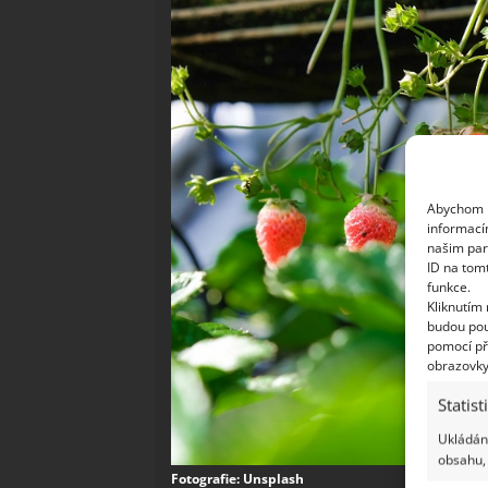
Abychom p
informací
našim par
ID na tom
funkce.
Kliknutím
budou pou
pomocí př
obrazovky
Statist
Ukládání
obsahu, 
Fotografie: Unsplash