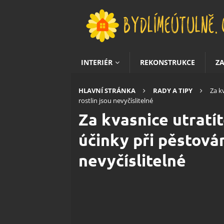
INTERIÉR
REKONSTRUKCE
Z
HLAVNÍ STRÁNKA
RADY A TIPY
Za k
rostlin jsou nevyčíslitelné
Za kvasnice utratít
účinky při pěstován
nevyčíslitelné