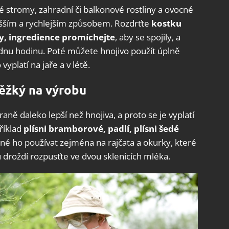
é stromy, zahradní či balkonové rostliny a ovocné
ušším a rychlejším způsobem. Rozdrťte
kostku
vody, ingredience promíchejte
, aby se spojily, a
dnu hodinu. Poté můžete hnojivo použít úplně
platí na jaře a v létě.
těžký na výrobu
aně daleko lepší než hnojiva, a proto se je vyplatí
říklad
plísni bramborové, padlí, plísni šedé
dné ho používat zejména na rajčata a okurky, které
 droždí rozpusťte ve dvou sklenicích mléka.