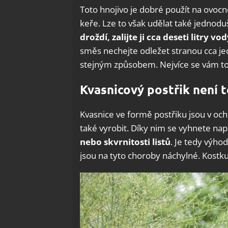
Toto hnojivo je dobré použít na ovocn
keře. Lze to však udělat také jednod
droždí, zalijte ji cca deseti litry 
směs nechejte odležet stranou cca je
stejným způsobem. Nejvíce se vám to vy
Kvasnicový postřik není 
Kvasnice ve formě postřiku jsou v ochr
také vyrobit. Díky nim se vyhnete nap
nebo skvrnitosti listů
. Je tedy výho
jsou na tyto choroby náchylné. Kostku