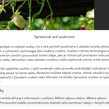
Spravovat své soukromí
oskytli co nejlepší služby, my a naši partneři používáme k ukládání a/nebo příst
m o zařízeních, technologie jako soubory cookies. Souhlas s těmito technologiem
tnerům umožní zpracovávat osobní údaje, jako je chování při procházení nebo j
to webu. Nesouhlas nebo odvolání souhlasu může nepříznivě ovlivnit určité vlastn
 níže vyjádřete souhlas s výše uvedeným nebo proveďte podrobnější rozhodnutí. 
žity pouze na tomto webu. Nastavení můžete kdykoli změnit, včetně odvolání so
epínačů v Zásadách cookies nebo kliknutím na tlačítko Spravovat souhlas ve spod
.
iky
 a/nebo přístup k informacím v zařízení, Měření výkonu reklam, Měření výkonu
Porozumění publiku prostřednictvím statistik nebo kombinací údajů z různých zdr