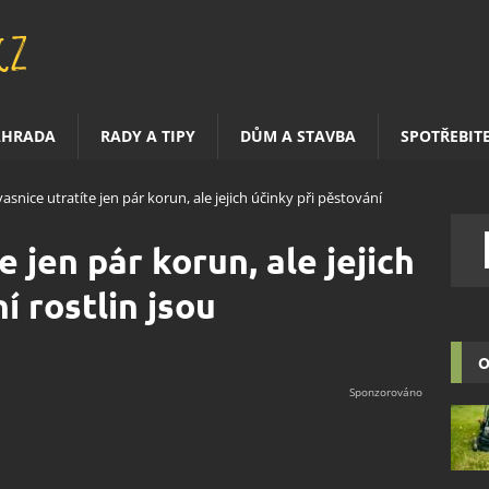
AHRADA
RADY A TIPY
DŮM A STAVBA
SPOTŘEBIT
vasnice utratíte jen pár korun, ale jejich účinky při pěstování
e jen pár korun, ale jejich
í rostlin jsou
O