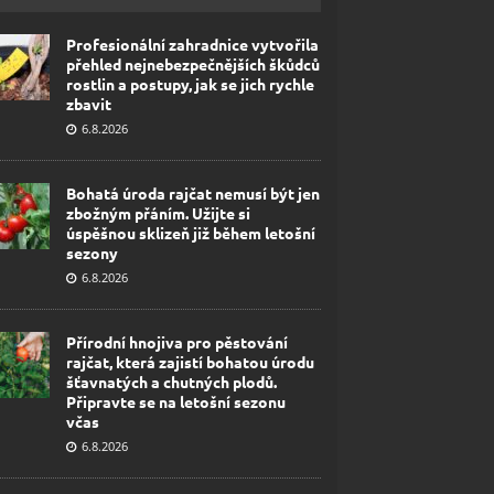
Profesionální zahradnice vytvořila
přehled nejnebezpečnějších škůdců
rostlin a postupy, jak se jich rychle
zbavit
6.8.2026
Bohatá úroda rajčat nemusí být jen
zbožným přáním. Užijte si
úspěšnou sklizeň již během letošní
sezony
6.8.2026
Přírodní hnojiva pro pěstování
rajčat, která zajistí bohatou úrodu
šťavnatých a chutných plodů.
Připravte se na letošní sezonu
včas
6.8.2026