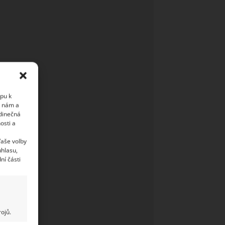
upu k
i nám a
edinečná
osti a
Vaše volby
uhlasu,
ní části
ojů.