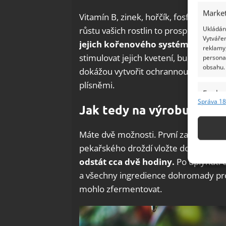
Market
Vitamín B, zinek, hořčík, fosfor, draslí
Ukládání
růstu vašich rostlin to prospěje. Hnoji
Vytvářen
jejich kořenového systému a urychl
reklamy,
stimulovat jejich kvetení, budete se te
persona
obsahu.
dokážou vytvořit ochrannou bariéru, k
plísněmi.
Funkc
Správa 18
Jak tedy na výrobu hnoji
Přiřazov
Identifi
Máte dvě možnosti. První zabere více
Použív
pekařského droždí vložte do kbelíku a
základ
odstát cca dvě hodiny.
Po uplynutí d
a všechny ingredience dohromady prom
Zajišt
mohlo zfermentovat.
odstra
Ukládá