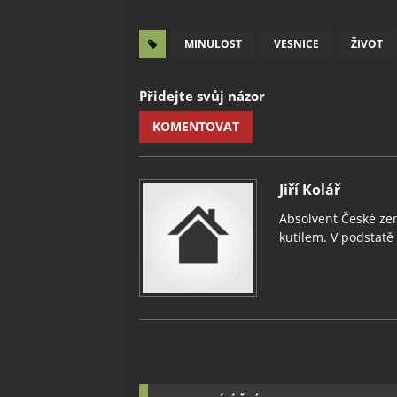
MINULOST
VESNICE
ŽIVOT
Přidejte svůj názor
KOMENTOVAT
Jiří Kolář
Absolvent České zem
kutilem. V podstatě v