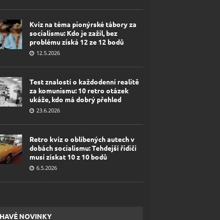
Kvíz na téma pionýrské tábory za
socialismu: Kdo je zažil, bez
problému získá 12 ze 12 bodů
12.5.2026
Test znalostí o každodenní realitě
za komunismu: 10 retro otázek
ukáže, kdo má dobrý přehled
23.6.2026
Retro kvíz o oblíbených autech v
dobách socialismu: Tehdejší řidiči
musí získat 10 z 10 bodů
6.5.2026
HAVÉ NOVINKY