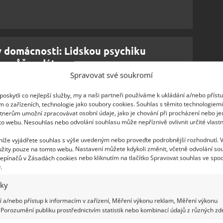
 v domácnosti: Lidskou psychiku
se může zdát
Spravovat své soukromí
oskytli co nejlepší služby, my a naši partneři používáme k ukládání a/nebo příst
né. Suchá toaleta byla v lepším případě v
m o zařízeních, technologie jako soubory cookies. Souhlas s těmito technologiem
myslu neexistovala a o sprchování teplou vodou si
tnerům umožní zpracovávat osobní údaje, jako je chování při procházení nebo j
to webu. Nesouhlas nebo odvolání souhlasu může nepříznivě ovlivnit určité vlastn
(i když ho neznal, takže mu nechybělo). Přesto byl
vota a místem, kde se odehrávaly všechny
 níže vyjádřete souhlas s výše uvedeným nebo proveďte podrobnější rozhodnutí. 
žity pouze na tomto webu. Nastavení můžete kdykoli změnit, včetně odvolání so
epínačů v Zásadách cookies nebo kliknutím na tlačítko Spravovat souhlas ve spod
.
100 lety
iky
 a/nebo přístup k informacím v zařízení, Měření výkonu reklam, Měření výkonu
Porozumění publiku prostřednictvím statistik nebo kombinací údajů z různých zdr