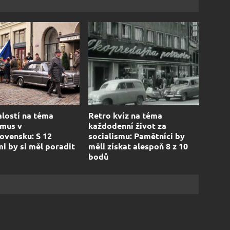
alostí na téma
Retro kvíz na téma
smus v
každodenní život za
ovensku: S 12
socialismu: Pamětníci by
i by si měl poradit
měli získat alespoň 8 z 10
bodů