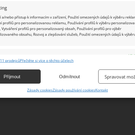
ing
Útulně.cz, podklady z veřejně dostupných
 a/nebo přístup k informacím v zařízení, Použití omezených údajů k výběru rekla
í profilů pro personalizovanou reklamu, Používání profilů k výběru personalizov
 Vytváření profilů pro personalizovaný obsah, Používání profilů pro výběr
lizovaného obsahu, Rozvoj a zlepšování služeb, Použití omezených údajů k výběr
e
Vžd
11 prodejců
Přečtěte si více o těchto účelech
ání a kombinování údajů z jiných zdrojů údajů, Propojení různých zařízení,
kace zařízení na základě automaticky přenášených informací.
Spravovat mož
Příjmout
Odmítnout
ání přesných údajů o zeměpisné poloze, Identifikace zařízení na
Zásady cookies
Zásady používání cookies
Kontakt
ě aktivně vyžádaných informací.
ění bezpečnosti, předcházení a zjišťování podvodů a
ňování chyb, Poskytování a zobrazování reklamy a obsahu,
Vžd
ní a sdělování voleb ochrany osobních údajů.