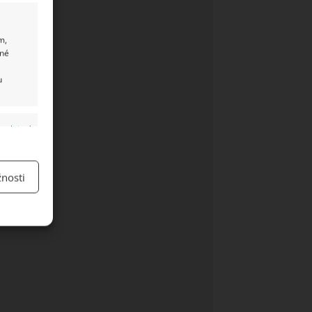
m,
ané
u
y aktivní
nosti
y aktivní