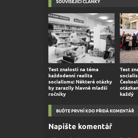
SOUVISEJÍCÍ ČLÁNKY
Test znalostí na téma
Test zn
každodenní realita
sociali
socialismu: Některé otázky
Českosl
by zarazily hlavně mladší
otázkam
ročníky
každý
BUĎTE PRVNÍ KDO PŘIDÁ KOMENTÁŘ
Napište komentář