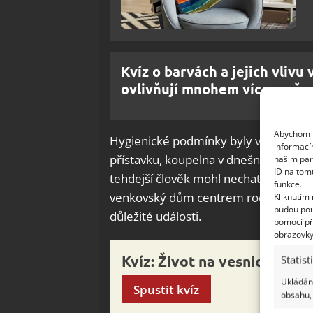
Kvíz o barvách a jejich vlivu
ovlivňují mnohem více, než 
Abychom p
Hygienické podmínky byly velmi omeze
informací
přístavku, koupelna v dnešním slova s
našim par
ID na tom
tehdejší člověk mohl nechat jen zdát 
funkce.
venkovský dům centrem rodinného ži
Kliknutím
budou pou
důležité události.
pomocí př
obrazovky
Kvíz: Život na vesnici před 
Statist
Ukládání
Spustit kvíz
obsahu, 