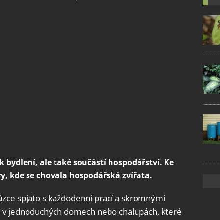
bydlení, ale také součástí hospodářství. Ke
ory, kde se chovala hospodářská zvířata.
 úzce spjato s každodenní prací a skromnými
ila v jednoduchých domech nebo chalupách, které