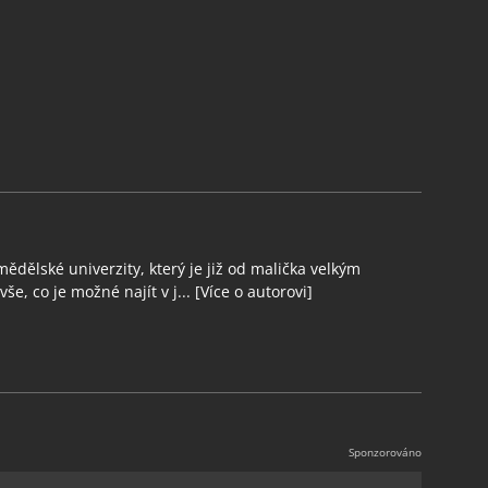
ědělské univerzity, který je již od malička velkým
še, co je možné najít v j...
[Více o autorovi]