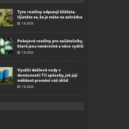
Tyto rostliny odpuzují klíšťata.
Ujistěte se, že je máte na zahrádce
7.8.2026
Pokojové rostliny pro začátečníky,
které jsou nenáročné a něco vydrží
7.8.2026
Využití dešťové vody v
domácnosti: Tři způsoby, jak její
měkkost promění váš úklid
7.8.2026