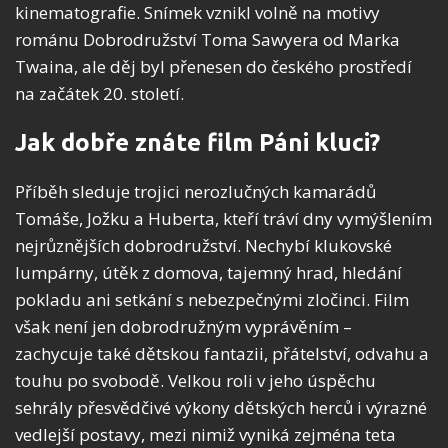
kinematografie. Snímek vznikl volně na motivy
románu Dobrodružství Toma Sawyera od Marka
Twaina, ale děj byl přenesen do českého prostředí
na začátek 20. století.
Jak dobře znáte film Páni kluci?
Příběh sleduje trojici nerozlučných kamarádů
Tomáše, Jožku a Huberta, kteří tráví dny vymýšlením
nejrůznějších dobrodružství. Nechybí klukovské
lumpárny, útěk z domova, tajemný hrad, hledání
pokladu ani setkání s nebezpečnými zločinci. Film
však není jen dobrodružným vyprávěním –
zachycuje také dětskou fantazii, přátelství, odvahu a
touhu po svobodě. Velkou roli v jeho úspěchu
sehrály přesvědčivé výkony dětských herců i výrazné
vedlejší postavy, mezi nimiž vyniká zejména teta