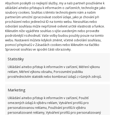
Abychom poskytli co nejlepší služby, my a naši partneři používáme k
ukládání a/nebo přístupu k informacím o zařízeních, technologie jako
soubory cookies. Souhlas s těmito technologiemi nám a našim
partnerům umožní zpracovávat osobní údaje, jako je chování při
procházení nebo jedinečná ID na tomto webu. Nesouhlas nebo
odvolání souhlasu může nepříznivě ovlivnit určité vlastnosti a funkce.
Kliknutím níže vyjádřete souhlas s výše uvedeným nebo proveďte
podrobnější rozhodnutí. Vaše volby budou použity pouze na tomto
webu. Nastavení můžete kdykoli změnit, včetně odvolání souhlasu,
pomocí přepínačů v Zásadách cookies nebo kliknutím na tlačítko
Spravovat souhlas ve spodní části obrazovky.
Statistiky
FILM
KVÍZ
PÁNI KLUCI
Ukládání a/nebo přístup k informacím v zařízení, Měření výkonu
reklam, Měření výkonu obsahu, Porozumění publiku
prostřednictvím statistik nebo kombinací údajů z různých zdrojů.
Přidejte svůj názor
KOMENTOVAT
Marketing
Ukládání a/nebo přístup k informacím v zařízení, Použití
omezených údajů k výběru reklam, Vytváření profilů pro
Hana Musilová
personalizovanou reklamu, Používání profilů k výběru
personalizované reklamy, Vytváření profilů pro personalizovaný
Do redakce Bydlimeutulne.cz se