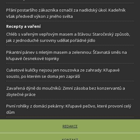
Přání postaršího zákazníka označil za nadlidský úkol. Kadeřník
však předvedl výkon z jiného světa
Recepty a vaření
Chléb s vařeným vepřovým masem a šťávou: Staročeský způsob,
jak z jednoduché suroviny udělat pořádné jídlo
Pikantní pánev s mletým masem a zeleninou: Šťavnatá směs na
křupavé česnekové topinky
Cuketové kuličky nejsou jen nouzovka ze zahrady: Křupavé
sousto, po kterém se doma jen zapráší
Zavařená dýně do moučníků: Zimní zásoba bez konzervantů a
zbytečné práce
Pivní rohlíky z domácí pekárny: Křupavé pečivo, které provoní celý
dům
REDAKCE
KONTAKT