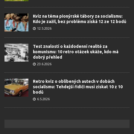
Kvíz na téma pionýrské tábory za socialismu:
Kdo je zažil, bez problému získá 12 ze 12 bodů
12.5.2026
Test znalostí o každodenní realitě za
komunismu: 10 retro otázek ukáže, kdo má
dobrý přehled
23.6.2026
Retro kvíz o oblíbených autech v dobách
socialismu: Tehdejší řidiči musí získat 10 z 10
bodů
6.5.2026