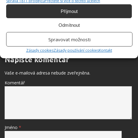
Správa 1811 prodejců
Přečtěte si více o těchto účelech
Fotokvíz o autech, kterými se za socialismu
Příjmout
jezdilo na dovolenou: Úkolem je poznat 10 vozů
na obrázcích
Odmítnout
Spravovat možnosti
BUĎTE PRVNÍ KDO PŘIDÁ KOMENTÁŘ
Zásady cookies
Zásady používání cookies
Kontakt
Napište komentář
Vaše e-mailová adresa nebude zveřejněna.
Komentář
Jméno
*