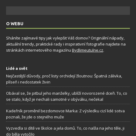
O WEBU
Sháníte zajímavé tipy jak vylepšit Váš domov? Originální nápady,
aktuální trendy, praktické rady i inspirativní fotografie najdete na
stránkách internetového magazínu
Bydlimeutulne.cz
.
Lidé a svět
Nejčastější důvody, proč listy orchidejí žloutnou: Špatná zálivka,
plíseň i nedostatek živin
Obával se, že pitbul jeho manželky, ublíží novorozené dceři. To, co
se stalo, když je nechali samotné v obýváku, nečekal
Kadeřník proměnil bezdomovce Marka: Z výsledku cizí lidé sotva
poznali, že jde o stejného muže
Vyzvedla si dítě ve školce a jela domů. To, co našla na jeho těle, ji
do běla vytočilo