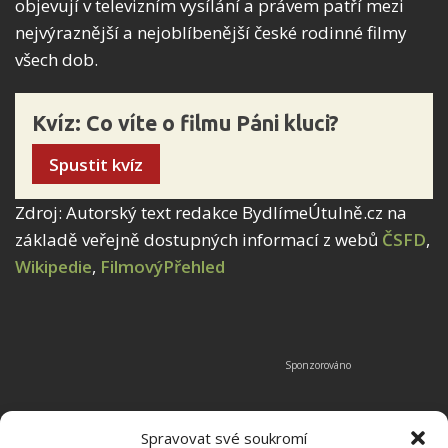
objevují v televizním vysílání a právem patří mezi
nejvýraznější a nejoblíbenější české rodinné filmy
všech dob.
Kvíz: Co víte o filmu Páni kluci?
Spustit kvíz
Zdroj: Autorský text redakce BydlímeÚtulně.cz na
základě veřejně dostupných informací z webů
ČSFD
,
Wikipedie
,
FilmovýPřehled
Spravovat své soukromí