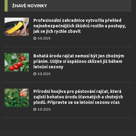
ŽHAVÉ NOVINKY
Profesionální zahradnice vytvořila přehled
nejnebezpečnějších škůdců rostlin a postupy,
jak se jich rychle zbavit
6.8.2026
Bohatá úroda rajčat nemusí být jen zbožným
přáním. Užijte si úspěšnou sklizeň již během
letošní sezony
6.8.2026
Přírodní hnojiva pro pěstování rajčat, která
zajistí bohatou úrodu šťavnatých a chutných
plodů. Připravte se na letošní sezonu včas
6.8.2026