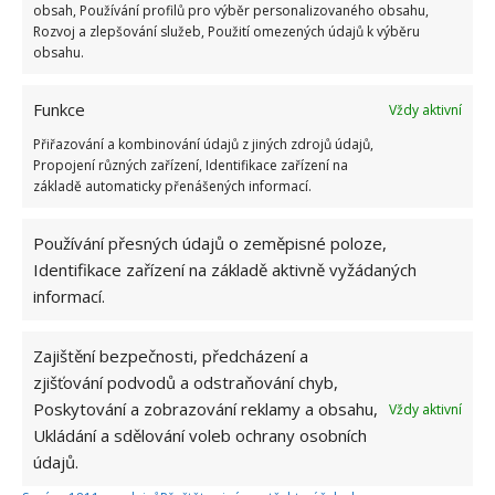
obsah, Používání profilů pro výběr personalizovaného obsahu,
přidala během svých studií a práce
Rozvoj a zlepšování služeb, Použití omezených údajů k výběru
redaktorky ji tak nadchla, že se
obsahu.
rozhodla zůstat. Její v...
[Více o
autorovi]
Funkce
Vždy aktivní
Přiřazování a kombinování údajů z jiných zdrojů údajů,
Propojení různých zařízení, Identifikace zařízení na
základě automaticky přenášených informací.
Používání přesných údajů o zeměpisné poloze,
SOUVISEJÍCÍ ČLÁNKY
Identifikace zařízení na základě aktivně vyžádaných
informací.
Test znalostí socialistických pojmů: Kdo získá
10 z 10 bodů, má tehdejší výrazy stále dokonale
v paměti
Zajištění bezpečnosti, předcházení a
zjišťování podvodů a odstraňování chyb,
Poskytování a zobrazování reklamy a obsahu,
Vždy aktivní
Retro kvíz o životě za socialismu: Jak režim
ovlivňoval práci, bydlení i volný čas, připomene
Ukládání a sdělování voleb ochrany osobních
13 otázek
údajů.