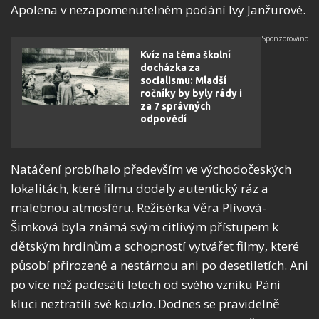
Apolena v nezapomenutelném podání Ivy Janžurové.
Kvíz na téma školní
docházka za
socialismu: Mladší
ročníky by byly rády i
za 7 správných
odpovědí
Natáčení probíhalo především ve východočeských
lokalitách, které filmu dodaly autentický ráz a
malebnou atmosféru. Režisérka Věra Plívová-
Šimková byla známá svým citlivým přístupem k
dětským hrdinům a schopností vytvářet filmy, které
působí přirozeně a nestárnou ani po desetiletích. Ani
po více než padesáti letech od svého vzniku Páni
kluci neztratili své kouzlo. Dodnes se pravidelně