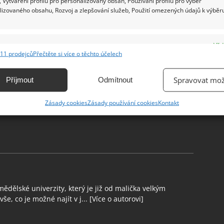
 Vytváření profilů pro personalizovaný obsah, Používání profilů pro výběr
lizovaného obsahu, Rozvoj a zlepšování služeb, Použití omezených údajů k výběr
e
Vžd
11 prodejců
Přečtěte si více o těchto účelech
ání a kombinování údajů z jiných zdrojů údajů, Propojení různých zařízení,
kace zařízení na základě automaticky přenášených informací.
Spravovat mož
Příjmout
Odmítnout
EX
ání přesných údajů o zeměpisné poloze, Identifikace zařízení na
Zásady cookies
Zásady používání cookies
Kontakt
ě aktivně vyžádaných informací.
ění bezpečnosti, předcházení a zjišťování podvodů a
ňování chyb, Poskytování a zobrazování reklamy a obsahu,
Vžd
ní a sdělování voleb ochrany osobních údajů.
ědělské univerzity, který je již od malička velkým
še, co je možné najít v j...
[Více o autorovi]