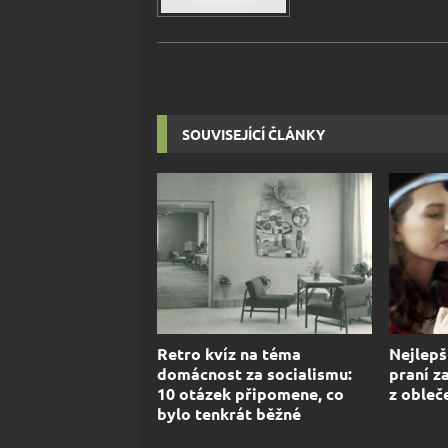
SOUVISEJÍCÍ ČLÁNKY
Retro kvíz na téma
Nejlepš
domácnost za socialismu:
praní z
10 otázek připomene, co
z obleč
bylo tenkrát běžné