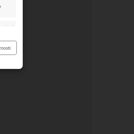
u
y aktivní
nosti
y aktivní