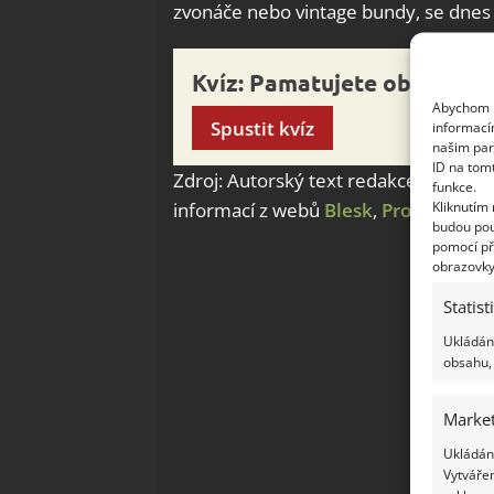
zvonáče nebo vintage bundy, se dnes
Kvíz: Pamatujete oblečení 
Abychom p
Spustit kvíz
informací
našim par
ID na tom
Zdroj: Autorský text redakce Bydlíme
funkce.
Kliknutím
informací z webů
Blesk
,
ProŽeny
,
iD
budou pou
pomocí př
obrazovky
Statist
Ukládání
obsahu, 
Market
Ukládání
Vytvářen