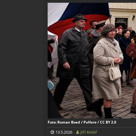
Foto: Roman Boed / PxHere / CC BY 2.0
13.5.2026
Jiří Kolář