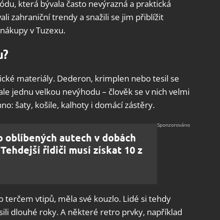
du, která bývala často nevýrazná a praktická
li zahraniční trendy a snažili se jim přiblížit
nákupy v Tuzexu.
u?
tické materiály. Dederon, krimplen nebo tesil se
le jednu velkou nevýhodu – člověk se v nich velmi
hno: šaty, košile, kalhoty i domácí zástěry.
o oblíbených autech v dobách
Tehdejší řidiči musí získat 10 z
o terčem vtipů, měla své kouzlo. Lidé si tehdy
osili dlouhé roky. A některé retro prvky, například