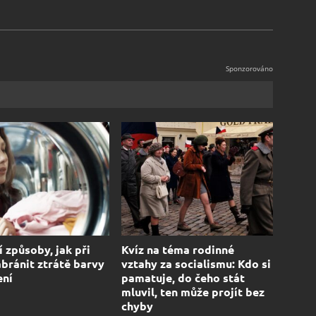
í způsoby, jak při
Kvíz na téma rodinné
abránit ztrátě barvy
vztahy za socialismu: Kdo si
ení
pamatuje, do čeho stát
mluvil, ten může projít bez
chyby