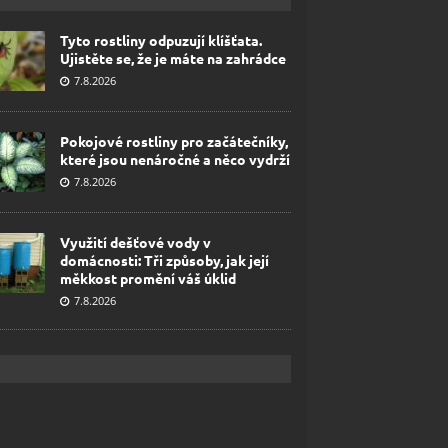
Tyto rostliny odpuzují klíšťata.
Ujistěte se, že je máte na zahrádce
7.8.2026
Pokojové rostliny pro začátečníky,
které jsou nenáročné a něco vydrží
7.8.2026
Využití dešťové vody v
domácnosti: Tři způsoby, jak její
měkkost promění váš úklid
7.8.2026