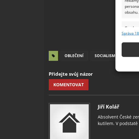
reklamy,
persona
obsahu.
Funkc
Správa 18
Přiřazov
Identifi
OBLEČENÍ
SOCIALISMUS
TUZ
Použív
základ
Přidejte svůj názor
Zajišt
KOMENTOVAT
odstra
Ukládá
Jiří Kolář
Absolvent České zem
kutilem. V podstatě v