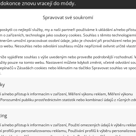
 dokonce znovu vracejí do módy.
Spravovat své soukromí
za socialismu?
oskytli co nejlepší služby, my a naši partneři používáme k ukládání a/nebo příst
m o zařízeních, technologie jako soubory cookies. Souhlas s těmito technologiem
tnerům umožní zpracovávat osobní údaje, jako je chování při procházení nebo j
to webu. Nesouhlas nebo odvolání souhlasu může nepříznivě ovlivnit určité vlastn
Útulně.cz na základě veřejně dostupných
 níže vyjádřete souhlas s výše uvedeným nebo proveďte podrobnější rozhodnutí. 
nes
žity pouze na tomto webu. Nastavení můžete kdykoli změnit, včetně odvolání so
epínačů v Zásadách cookies nebo kliknutím na tlačítko Spravovat souhlas ve spod
.
iky
 a/nebo přístup k informacím v zařízení, Měření výkonu reklam, Měření výkonu
Porozumění publiku prostřednictvím statistik nebo kombinací údajů z různých zdr
ing
 a/nebo přístup k informacím v zařízení, Použití omezených údajů k výběru rekla
í profilů pro personalizovanou reklamu, Používání profilů k výběru personalizov