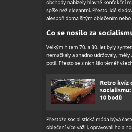
obchody nabízely hlavně konfekční mó
spíše než elegantní. Přesto lidé sledova
alespoň doma šitým oblečením nebo 
Co se nosilo za socialism
Velkým hitem 70. a 80. let byly synte
nemačkaly a snadno udržovaly, měly a
potil. Přesto se z nich šilo téměř všec
Retro kvíz 
socialismu: 
10 bodů
Přestože socialistická móda bývá čast
oblečení více vážili, opravovali ho a n