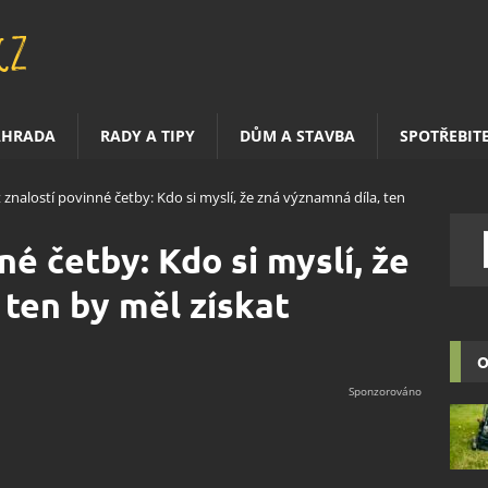
AHRADA
RADY A TIPY
DŮM A STAVBA
SPOTŘEBIT
 znalostí povinné četby: Kdo si myslí, že zná významná díla, ten
né četby: Kdo si myslí, že
 ten by měl získat
O