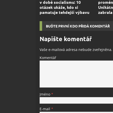
v době socialismu: 10
proměni
otázek ukáže, kdo si
Unikátn
pamatuje tehdejší výbavu
zabrala
BUĎTE PRVNÍ KDO PŘIDÁ KOMENTÁŘ
Napište komentář
Vaše e-mailová adresa nebude zveřejněna.
Komentář
Jméno
*
E-mail
*