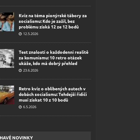
Kvíz na téma pionýrské tábory za
socialismu: Kdo je zažil, bez
problému získá 12 ze 12 bodů
12.5.2026
Test znalostí o každodenní realitě
za komunismu: 10 retro otázek
ukáže, kdo má dobrý přehled
23.6.2026
Retro kvíz o oblíbených autech v
dobách socialismu: Tehdejší řidiči
musí získat 10 z 10 bodů
6.5.2026
HAVÉ NOVINKY