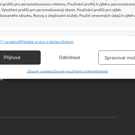
í profilů pro personalizovanou reklamu, Používání profilů k výběru personalizov
 Vytváření profilů pro personalizovaný obsah, Používání profilů pro výběr
lizovaného obsahu, Rozvoj a zlepšování služeb, Použití omezených údajů k výběr
e
Vžd
11 prodejců
Přečtěte si více o těchto účelech
ání a kombinování údajů z jiných zdrojů údajů, Propojení různých zařízení,
kace zařízení na základě automaticky přenášených informací.
Spravovat mož
Příjmout
Odmítnout
ání přesných údajů o zeměpisné poloze, Identifikace zařízení na
Zásady cookies
Zásady používání cookies
Kontakt
ě aktivně vyžádaných informací.
LA
ění bezpečnosti, předcházení a zjišťování podvodů a
ňování chyb, Poskytování a zobrazování reklamy a obsahu,
Vžd
ní a sdělování voleb ochrany osobních údajů.