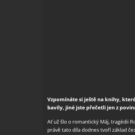
Vzpomínáte si ještě na knihy, kter
bavily, jiné jste přečetli jen z povin
Ať už šlo o romantický Máj, tragédii 
právě tato díla dodnes tvoří základ č