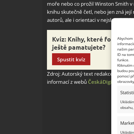
moře nebo co prožil Winston Smith v 
knihu skutečně četl, nebo jen zná její 
autorů, ale i orientaci v nejslavnějších
Kvíz: Knihy, které formovaly
Abychom p
informací
ještě pamatujete?
našim par
ID na tom
Spustit kvíz
funkce.
Kliknutím
budou pou
Zdroj: Autorský text redakce Bydlíme
pomocí př
informací z webů
ČeskáDigitálníKni
obrazovky
Statist
Ukládání
obsahu, 
Market
Ukládání