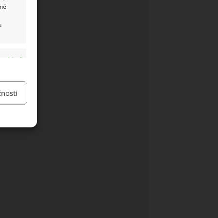
ané
u
y aktivní
nosti
y aktivní