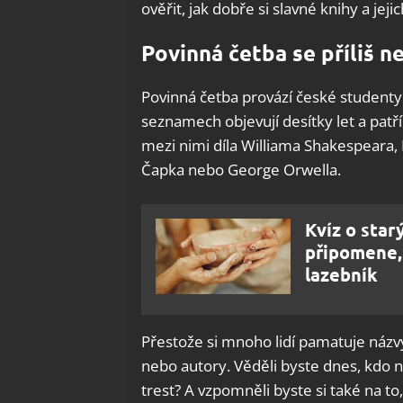
ověřit, jak dobře si slavné knihy a jej
Povinná četba se příliš n
Povinná četba provází české studenty
seznamech objevují desítky let a patří
mezi nimi díla Williama Shakespeara
Čapka nebo George Orwella.
Kvíz o star
připomene, 
lazebník
Přestože si mnoho lidí pamatuje názvy
nebo autory. Věděli byste dnes, kdo n
trest? A vzpomněli byste si také na to