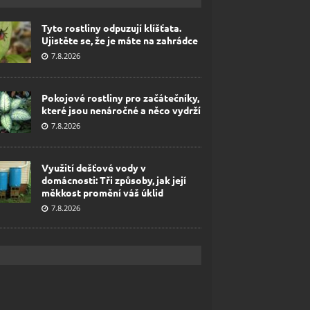
Tyto rostliny odpuzují klíšťata.
Ujistěte se, že je máte na zahrádce
7.8.2026
Pokojové rostliny pro začátečníky,
které jsou nenáročné a něco vydrží
7.8.2026
Využití dešťové vody v
domácnosti: Tři způsoby, jak její
měkkost promění váš úklid
7.8.2026