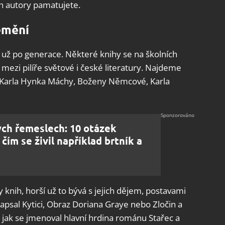
ich autory pamatujete.
emění
 už po generace. Některé knihy se na školních
 mezi pilíře světové i české literatury. Najdeme
, Karla Hynka Máchy, Boženy Němcové, Karla
ých řemeslech: 10 otázek
čím se živil například brtník a
 knih, horší už to bývá s jejich dějem, postavami
apsal Kytici, Obraz Doriana Graye nebo Zločin a
, jak se jmenoval hlavní hrdina románu Stařec a