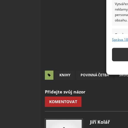
Vytvářen
reklamy,
persona
obsahu.
Funkc
Správa 18
Přiřazov
Identifi
Použív
základ
KNIHY
POVINNÁ ČETBA
ŠKO
Zajišt
Přidejte svůj názor
odstra
Ukládá
KOMENTOVAT
Jiří Kolář