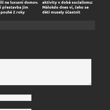
li na luxusní domov.
aktivity v době socialismu:
í přestavba jim
Málokdo dnes ví, čeho se
 pouhé 2 roky
děti musely účastnit