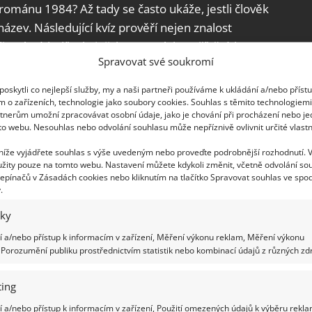
románu 1984? Až tady se často ukáže, jestli člověk
název. Následující kvíz prověří nejen znalost
 literárních dílech, jejich postavách a příbězích.
Spravovat své soukromí
 generace studentů. Kolik si jich
oskytli co nejlepší služby, my a naši partneři používáme k ukládání a/nebo příst
m o zařízeních, technologie jako soubory cookies. Souhlas s těmito technologiem
tnerům umožní zpracovávat osobní údaje, jako je chování při procházení nebo j
to webu. Nesouhlas nebo odvolání souhlasu může nepříznivě ovlivnit určité vlastn
 níže vyjádřete souhlas s výše uvedeným nebo proveďte podrobnější rozhodnutí. 
žity pouze na tomto webu. Nastavení můžete kdykoli změnit, včetně odvolání so
Útulně.cz na základě veřejně dostupných
epínačů v Zásadách cookies nebo kliknutím na tlačítko Spravovat souhlas ve spod
hovna
,
DatabázeKnih
.
iky
 a/nebo přístup k informacím v zařízení, Měření výkonu reklam, Měření výkonu
Porozumění publiku prostřednictvím statistik nebo kombinací údajů z různých zdr
ing
 a/nebo přístup k informacím v zařízení, Použití omezených údajů k výběru rekla