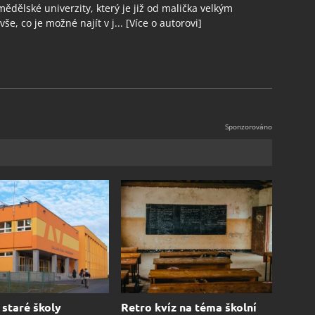
ědělské univerzity, který je již od malička velkým
še, co je možné najít v j...
[Více o autorovi]
staré školy
Retro kvíz na téma školní