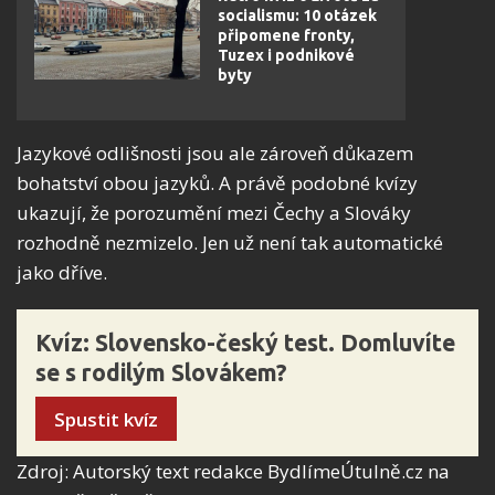
socialismu: 10 otázek
připomene fronty,
Tuzex i podnikové
byty
Jazykové odlišnosti jsou ale zároveň důkazem
bohatství obou jazyků. A právě podobné kvízy
ukazují, že porozumění mezi Čechy a Slováky
rozhodně nezmizelo. Jen už není tak automatické
jako dříve.
Kvíz: Slovensko-český test. Domluvíte
se s rodilým Slovákem?
Spustit kvíz
Zdroj: Autorský text redakce BydlímeÚtulně.cz na