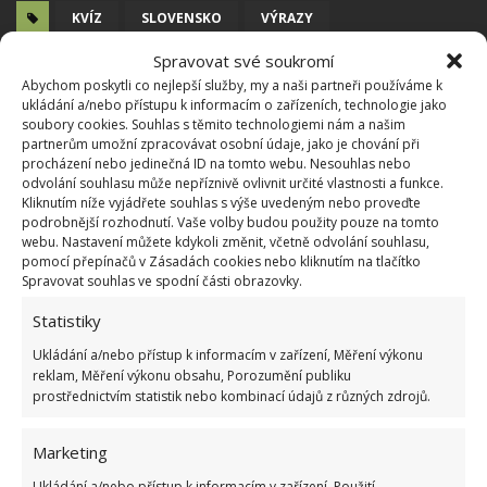
KVÍZ
SLOVENSKO
VÝRAZY
Spravovat své soukromí
Přidejte svůj názor
Abychom poskytli co nejlepší služby, my a naši partneři používáme k
ukládání a/nebo přístupu k informacím o zařízeních, technologie jako
KOMENTOVAT
soubory cookies. Souhlas s těmito technologiemi nám a našim
partnerům umožní zpracovávat osobní údaje, jako je chování při
procházení nebo jedinečná ID na tomto webu. Nesouhlas nebo
odvolání souhlasu může nepříznivě ovlivnit určité vlastnosti a funkce.
Hana Musilová
Kliknutím níže vyjádřete souhlas s výše uvedeným nebo proveďte
podrobnější rozhodnutí. Vaše volby budou použity pouze na tomto
Do redakce Bydlimeutulne.cz se
webu. Nastavení můžete kdykoli změnit, včetně odvolání souhlasu,
přidala během svých studií a práce
pomocí přepínačů v Zásadách cookies nebo kliknutím na tlačítko
redaktorky ji tak nadchla, že se
Spravovat souhlas ve spodní části obrazovky.
rozhodla zůstat. Její v...
[Více o
Statistiky
autorovi]
Ukládání a/nebo přístup k informacím v zařízení, Měření výkonu
reklam, Měření výkonu obsahu, Porozumění publiku
prostřednictvím statistik nebo kombinací údajů z různých zdrojů.
Marketing
SOUVISEJÍCÍ ČLÁNKY
Ukládání a/nebo přístup k informacím v zařízení, Použití