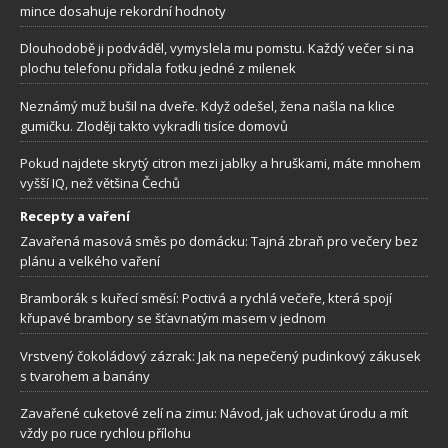
mince dosahuje rekordní hodnoty
Dlouhodobě ji podváděl, vymyslela mu pomstu. Každý večer si na
plochu telefonu přidala fotku jedné z milenek
Neznámý muž bušil na dveře. Když odešel, žena našla na klice
gumičku. Zloději takto vykradli tisíce domovů
Pokud najdete skrytý citron mezi jablky a hruškami, máte mnohem
vyšší IQ, než většina Čechů
Recepty a vaření
Zavařená masová směs po domácku: Tajná zbraň pro večery bez
plánu a velkého vaření
Bramborák s kuřecí směsí: Poctivá a rychlá večeře, která spojí
křupavé brambory se šťavnatým masem v jednom
Vrstvený čokoládový zázrak: Jak na nepečený pudinkový zákusek
s tvarohem a banány
Zavařené cuketové zelí na zimu: Návod, jak uchovat úrodu a mít
vždy po ruce rychlou přílohu