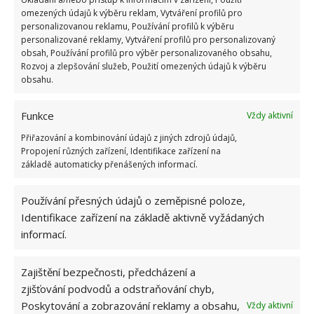
omezených údajů k výběru reklam, Vytváření profilů pro
personalizovanou reklamu, Používání profilů k výběru
Kvíz o českých hradech a zámcích: Jediná
personalizované reklamy, Vytváření profilů pro personalizovaný
nápověda rozhodne, 10 slavných památek
obsah, Používání profilů pro výběr personalizovaného obsahu,
pozná jen málokdo
Rozvoj a zlepšování služeb, Použití omezených údajů k výběru
obsahu.
Retro kvíz na téma život a práce za socialismu:
Starší generace mohou projít s plným skóre
Funkce
Vždy aktivní
Přiřazování a kombinování údajů z jiných zdrojů údajů,
Propojení různých zařízení, Identifikace zařízení na
základě automaticky přenášených informací.
Retro kvíz o spotřebičích z dob socialismu:
Pamětníci je používali denně, mladší generace
budou tápat
Používání přesných údajů o zeměpisné poloze,
Identifikace zařízení na základě aktivně vyžádaných
informací.
1 COMMENT
Zajištění bezpečnosti, předcházení a
Herbert Konečný
zjišťování podvodů a odstraňování chyb,
20.6.2026 V 23:36
Poskytování a zobrazování reklamy a obsahu,
Vždy aktivní