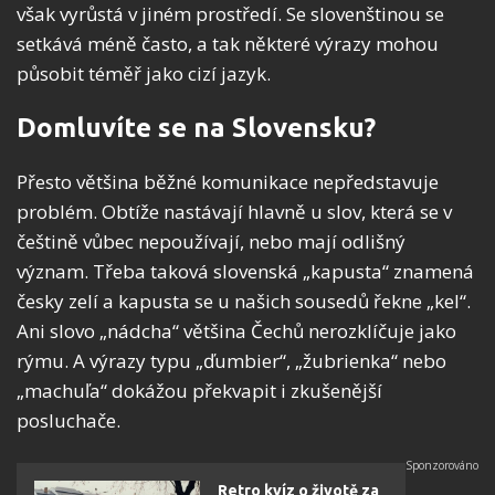
však vyrůstá v jiném prostředí. Se slovenštinou se
setkává méně často, a tak některé výrazy mohou
působit téměř jako cizí jazyk.
Domluvíte se na Slovensku?
Přesto většina běžné komunikace nepředstavuje
problém. Obtíže nastávají hlavně u slov, která se v
češtině vůbec nepoužívají, nebo mají odlišný
význam. Třeba taková slovenská „kapusta“ znamená
česky zelí a kapusta se u našich sousedů řekne „kel“.
Ani slovo „nádcha“ většina Čechů nerozklíčuje jako
rýmu. A výrazy typu „ďumbier“, „žubrienka“ nebo
„machuľa“ dokážou překvapit i zkušenější
posluchače.
Retro kvíz o životě za