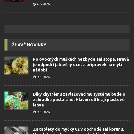
6.5.2026
ŽHAVÉ NOVINKY
Po ovocných muškách nezbyde ani stopa. Hravě
je odpudí i jablečný ocet a přípravek na mytí
nádobí
9.8.2026
Díky chytrému zavlažovacímu systému bude o
zahrádku postaráno. Hlavní roli hrají plastové
lahve
9.8.2026
Za tablety do myčky už v obchodě ani korunu.