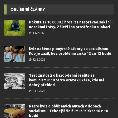
OBLÍBENÉ ČLÁNKY
Pokuta až 10 000 Kč hrozí za nesprávné sekání i
nesekání trávy. Záleží i na prostředku a lokaci
1.6.2026
Kvíz na téma pionýrské tábory za socialismu:
Kdo je zažil, bez problému získá 12 ze 12 bodů
12.5.2026
Test znalostí o každodenní realitě za
komunismu: 10 retro otázek ukáže, kdo má
dobrý přehled
23.6.2026
Retro kvíz o oblíbených autech v dobách
socialismu: Tehdejší řidiči musí získat 10 z 10
bodů