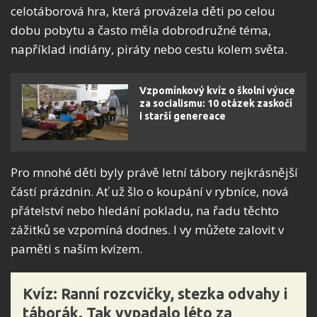
celotáborová hra, která provázela děti po celou
dobu pobytu a často měla dobrodružné téma,
například indiány, piráty nebo cestu kolem světa.
Vzpomínkový kvíz o školní výuce
za socialismu: 10 otázek zaskočí
i starší genereace
Pro mnohé děti byly právě letní tábory nejkrásnější
částí prázdnin. Ať už šlo o koupání v rybníce, nová
přátelství nebo hledání pokladu, na řadu těchto
zážitků se vzpomíná dodnes. I vy můžete zalovit v
paměti s naším kvízem.
Kvíz: Ranní rozcvičky, stezka odvahy i
táborák. Tak vypadalo léto za