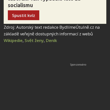
socialismu
Spustit kvíz
Zdroj: Autorský text redakce BydlímeÚtulně.cz na
základě veřejně dostupných informací z webů
Wikipedie
,
Svět ženy
,
Deník