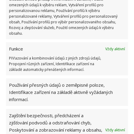
omezených údajů k výběru reklam, Vytváření profilů pro
personalizovanou reklamu, Používání profilů k výběru
personalizované reklamy, Vytváření profilů pro personalizovaný
obsah, Používání profilů pro výběr personalizovaného obsahu,
Rozvoj a zlepšování služeb, Použití omezených údajů k výběru
obsahu.
SOUVISEJÍCÍ ČLÁNKY
Funkce
Vždy aktivní
Test znalostí o životě v dobách socialismu: 10
otázek odhalí, kdo má minulý režim stále v živé
Přiřazování a kombinování údajů z jiných zdrojů údajů,
paměti
Propojení různých zařízení, Identifikace zařízení na
základě automaticky přenášených informací.
Kvíz na téma bydlení v době socialismu: Na
Používání přesných údajů o zeměpisné poloze,
zákeřné otázky pravděpodobně správně
Identifikace zařízení na základě aktivně vyžádaných
odpoví jen starší ročníky
informací.
Retro kvíz o chutích socialismu: S 10 otázkami o
Zajištění bezpečnosti, předcházení a
tehdejším jídle si poradí Češi s dobrou pamětí
zjišťování podvodů a odstraňování chyb,
Poskytování a zobrazování reklamy a obsahu,
Vždy aktivní