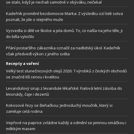
se stalo, když je nechali samotné v obýváku, nečekal
Kadeřník proměnil bezdomovce Marka: Z výsledku cizí lidé sotva
poznali, že jde o stejného muže
Vyzvedla si dítě ve školce a jela domů. To, co našla na jeho těle, ji
do běla vytočilo
Přání postaršího zákazníka označil za nadlidský úkol. Kadeřník
však předvedl výkon z jiného světa
Recepty a vaření
Velký test slunečnicových olejů 2026: 7 výrobků z českých obchodů
se značně liší cenou i kvalitou
Levandulový sirup z levandule lékařské: Fialová letní zásoba do
limonády, čaje i dezertů
Kokosové řezy se šlehačkou: Jednoduchý moučník, který si
zamiluje celá rodina
Vepřové na paprice zvládne každý a odmění se jemnou omáčkou i
měkkým masem