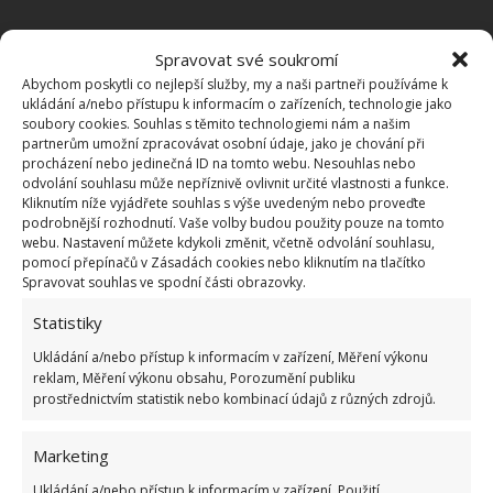
Spravovat své soukromí
Abychom poskytli co nejlepší služby, my a naši partneři používáme k
ukládání a/nebo přístupu k informacím o zařízeních, technologie jako
soubory cookies. Souhlas s těmito technologiemi nám a našim
partnerům umožní zpracovávat osobní údaje, jako je chování při
PIONÝR
SOCIALISMUS
TÁBOR
procházení nebo jedinečná ID na tomto webu. Nesouhlas nebo
odvolání souhlasu může nepříznivě ovlivnit určité vlastnosti a funkce.
Kliknutím níže vyjádřete souhlas s výše uvedeným nebo proveďte
podrobnější rozhodnutí. Vaše volby budou použity pouze na tomto
Přidejte svůj názor
webu. Nastavení můžete kdykoli změnit, včetně odvolání souhlasu,
pomocí přepínačů v Zásadách cookies nebo kliknutím na tlačítko
KOMENTOVAT
Spravovat souhlas ve spodní části obrazovky.
Statistiky
Hana Musilová
Ukládání a/nebo přístup k informacím v zařízení, Měření výkonu
reklam, Měření výkonu obsahu, Porozumění publiku
Do redakce Bydlimeutulne.cz se
prostřednictvím statistik nebo kombinací údajů z různých zdrojů.
přidala během svých studií a práce
redaktorky ji tak nadchla, že se
rozhodla zůstat. Její v...
[Více o
Marketing
autorovi]
Ukládání a/nebo přístup k informacím v zařízení, Použití