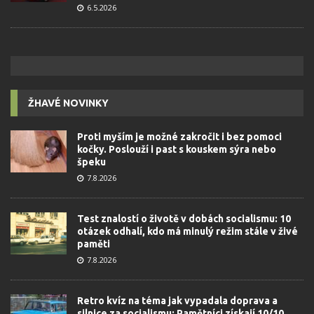
6.5.2026
ŽHAVÉ NOVINKY
Proti myším je možné zakročit i bez pomoci
kočky. Poslouží i past s kouskem sýra nebo
špeku
7.8.2026
Test znalostí o životě v dobách socialismu: 10
otázek odhalí, kdo má minulý režim stále v živé
paměti
7.8.2026
Retro kvíz na téma jak vypadala doprava a
silnice za socialismu: Pamětníci získají 10/10