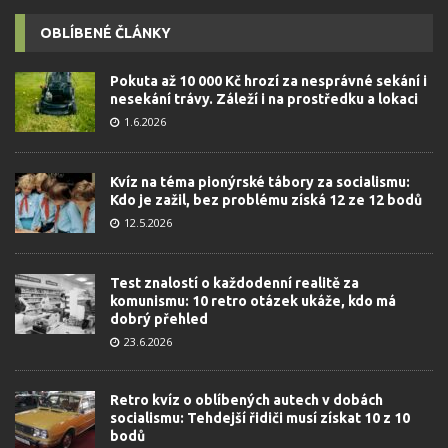
OBLÍBENÉ ČLÁNKY
Pokuta až 10 000 Kč hrozí za nesprávné sekání i
nesekání trávy. Záleží i na prostředku a lokaci
1.6.2026
Kvíz na téma pionýrské tábory za socialismu:
Kdo je zažil, bez problému získá 12 ze 12 bodů
12.5.2026
Test znalostí o každodenní realitě za
komunismu: 10 retro otázek ukáže, kdo má
dobrý přehled
23.6.2026
Retro kvíz o oblíbených autech v dobách
socialismu: Tehdejší řidiči musí získat 10 z 10
bodů