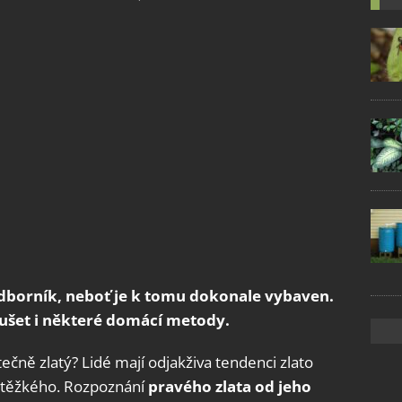
odborník, neboť je k tomu dokonale vybaven.
ušet i některé domácí metody.
utečně zlatý? Lidé mají odjakživa tendenci zlato
ic těžkého. Rozpoznání
pravého zlata od jeho