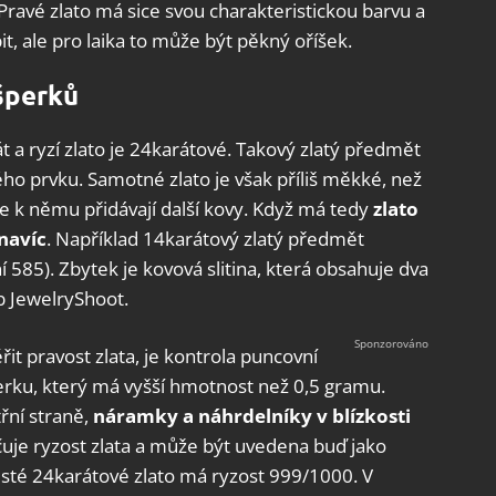
 Pravé zlato má sice svou charakteristickou barvu a
t, ale pro laika to může být pěkný oříšek.
 šperků
t a ryzí zlato je 24karátové. Takový zlatý předmět
ho prvku. Samotné zlato je však příliš měkké, než
e k němu přidávají další kovy. Když má tedy
zlato
navíc
. Například 14karátový zlatý předmět
 585). Zbytek je kovová slitina, která obsahuje dva
eb JewelryShoot.
it pravost zlata, je kontrola puncovní
erku, který má vyšší hmotnost než 0,5 gramu.
řní straně,
náramky a náhrdelníky v blízkosti
čuje ryzost zlata a může být uvedena buď jako
Čisté 24karátové zlato má ryzost 999/1000. V