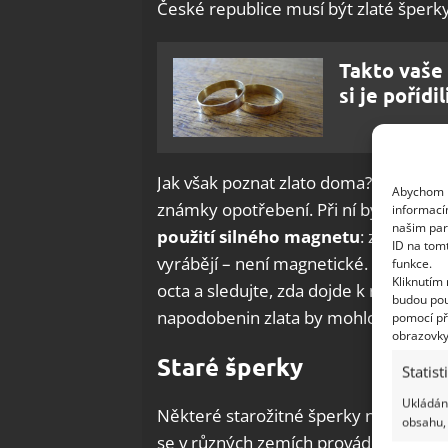
České republice musí být zlaté šperk
Takto vaše 
si je pořídi
Jak však poznat zlato doma? Zkuste nej
Abychom p
známky opotřebení. Při ní byste mohl
informací
našim par
použití silného magnetu
: zlato toti
ID na tom
vyrábějí – není magnetické. Test s o
funkce.
Kliknutím
octa a sledujte, zda dojde k nějaké r
budou pou
napodobenin zlata by mohlo změnit ba
pomocí př
obrazovky
Staré šperky
Statist
Ukládání
Některé starožitné šperky nemusí mí
obsahu, 
se v různých zemích provádělo postup