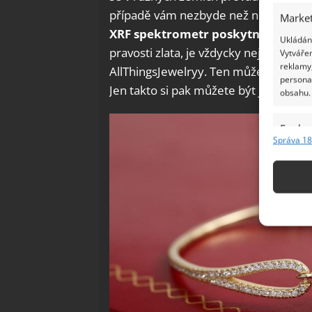
případě vám nezbyde než nechat šperk
Market
XRF spektrometr poskytnou přesně
Ukládání
pravosti zlata, je vždycky nejlepší ob
Vytvářen
reklamy,
AllThingsJewelryy. Ten může provést 
persona
Jen takto si pak můžete být jistí, že v
obsahu.
Funkc
Správa 18
Přiřazov
Identifi
Použív
základ
Zajišt
odstra
Ukládá