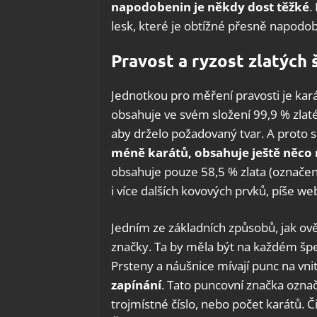
napodobenin je někdy dost těžké
.
lesk, které je obtížné přesně napodobi
Pravost a ryzost zlatých
Jednotkou pro měření pravosti je kará
obsahuje ve svém složení 99,9 % zlaté
aby drželo požadovaný tvar. A proto s
méně karátů, obsahuje ještě něco 
obsahuje pouze 58,5 % zlata (označení
i více dalších kovových prvků, píše w
Jedním ze základních způsobů, jak ověř
značky. Ta by měla být na každém šp
Prsteny a náušnice mívají punc na vnit
zapínání
. Tato puncovní značka ozna
trojmístné číslo, nebo počet karátů. 