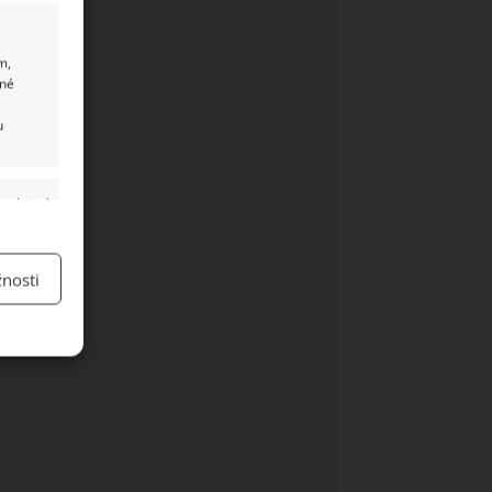
m,
ané
u
y aktivní
nosti
y aktivní