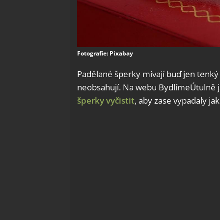
Fotografie: Pixabay
Padělané šperky mívají buď jen tenký
neobsahují. Na webu BydlímeÚtulně j
šperky vyčistit
, aby zase vypadaly ja