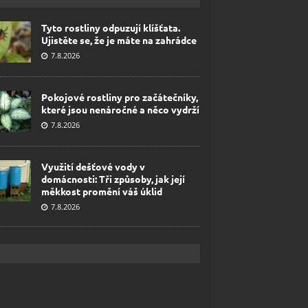
Tyto rostliny odpuzují klíšťata.
Ujistěte se, že je máte na zahrádce
7.8.2026
Pokojové rostliny pro začátečníky,
které jsou nenáročné a něco vydrží
7.8.2026
Využití dešťové vody v
domácnosti: Tři způsoby, jak její
měkkost promění váš úklid
7.8.2026