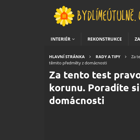
INTERIÉR
REKONSTRUKCE
Z
HLAVNÍ STRÁNKA
RADY A TIPY
Za t
těmito předměty z domácnosti
Za tento test pravo
korunu. Poradíte s
domácnosti