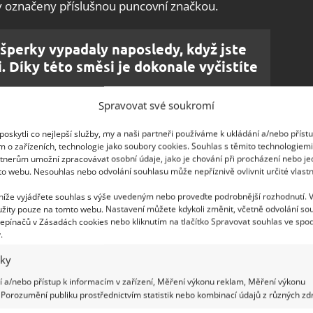
y označeny příslušnou puncovní značkou.
šperky vypadaly naposledy, když jste
li. Díky této směsi je dokonale vyčistíte
Spravovat své soukromí
prve vizuální kontrolu, při níž budete hledat
oskytli co nejlepší služby, my a naši partneři používáme k ukládání a/nebo příst
i pod povrchem odhalit jiný kov.
Další způsob je
m o zařízeních, technologie jako soubory cookies. Souhlas s těmito technologiem
tnerům umožní zpracovávat osobní údaje, jako je chování při procházení nebo j
ž – na rozdíl od jiných kovů, z nichž se šperky
to webu. Nesouhlas nebo odvolání souhlasu může nepříznivě ovlivnit určité vlastn
ctem je další možností. Zkoumaný šperk ponořte do
 níže vyjádřete souhlas s výše uvedeným nebo proveďte podrobnější rozhodnutí. 
eakci. Zlato by reagovat nemělo, zatímco mnoho
žity pouze na tomto webu. Nastavení můžete kdykoli změnit, včetně odvolání so
rvu nebo ztratit lesk.
epínačů v Zásadách cookies nebo kliknutím na tlačítko Spravovat souhlas ve spod
.
iky
 a/nebo přístup k informacím v zařízení, Měření výkonu reklam, Měření výkonu
t puncovní značku, neboť puncování drahých kovů
Porozumění publiku prostřednictvím statistik nebo kombinací údajů z různých zdr
ně až od 50. let minulého století. V takovém