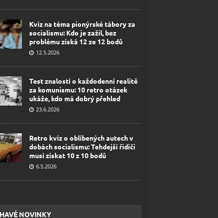
Kvíz na téma pionýrské tábory za
socialismu: Kdo je zažil, bez
problému získá 12 ze 12 bodů
12.5.2026
Test znalostí o každodenní realitě
za komunismu: 10 retro otázek
ukáže, kdo má dobrý přehled
23.6.2026
Retro kvíz o oblíbených autech v
dobách socialismu: Tehdejší řidiči
musí získat 10 z 10 bodů
6.5.2026
HAVÉ NOVINKY