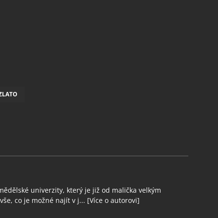
ZLATO
ědělské univerzity, který je již od malička velkým
še, co je možné najít v j...
[Více o autorovi]