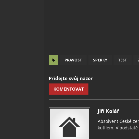
PRAVOST
ŠPERKY
TEST
Přidejte svůj názor
KOMENTOVAT
Jiří Kolář
Absolvent České zem
kutilem. V podstatě v