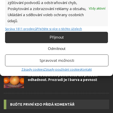
autorovi]
zjišťování podvodů a odstraňování chyb,
Poskytování a zobrazování reklamy a obsahu,
Vždy aktivní
Ukládání a sdělování voleb ochrany osobních
údajů.
Správa 1811 prodejců
Přečtěte si více o těchto účelech
Příjmout
SOUVISEJÍCÍ ČLÁNKY
Odmítnout
Kvalitní mandarinky je možné poznat už v
obchodě. Prozradí je i struktura slupky a barva
Spravovat možnosti
Zásady cookies
Zásady používání cookies
Kontakt
Kvalitu a sladkost pomerančů lze předem
odhadnout. Prozradí je i barva a pevnost
BUĎTE PRVNÍ KDO PŘIDÁ KOMENTÁŘ