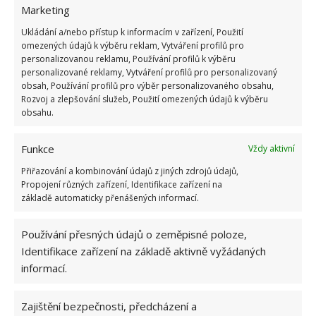
Marketing
Ukládání a/nebo přístup k informacím v zařízení, Použití
omezených údajů k výběru reklam, Vytváření profilů pro
personalizovanou reklamu, Používání profilů k výběru
personalizované reklamy, Vytváření profilů pro personalizovaný
obsah, Používání profilů pro výběr personalizovaného obsahu,
Rozvoj a zlepšování služeb, Použití omezených údajů k výběru
obsahu.
BIEDRONKA
OBCHODNÍ ŘETĚZEC
PRODEJNY
Funkce
Vždy aktivní
Přidejte svůj názor
Přiřazování a kombinování údajů z jiných zdrojů údajů,
Propojení různých zařízení, Identifikace zařízení na
KOMENTOVAT
základě automaticky přenášených informací.
Používání přesných údajů o zeměpisné poloze,
Hana Musilová
Identifikace zařízení na základě aktivně vyžádaných
Do redakce Bydlimeutulne.cz se
informací.
přidala během svých studií a práce
redaktorky ji tak nadchla, že se
Zajištění bezpečnosti, předcházení a
rozhodla zůstat. Její v...
[Více o