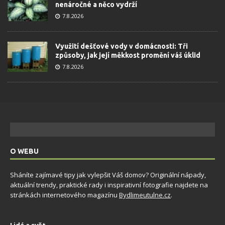
nenáročné a něco vydrží
7.8.2026
Využití dešťové vody v domácnosti: Tři
způsoby, jak její měkkost promění váš úklid
7.8.2026
O WEBU
Sháníte zajímavé tipy jak vylepšit Váš domov? Originální nápady,
aktuální trendy, praktické rady i inspirativní fotografie najdete na
stránkách internetového magazínu
Bydlimeutulne.cz
.
Lidé a svět