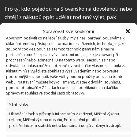
Pro ty, kdo pojedou na Slovensko na dovolenou nebo
chtějí z nákupů opět udělat rodinný výlet, pak
připadá v úvahu polský supermarket také ve
Spravovat své soukromí
městech Levice, Nové Zámky nebo Zvolen
. Podle
Abychom poskytli co nejlepší služby, my a naši partneři používáme k
zástupců společnosti Biedronka prozatím bohužel
ukládání a/nebo přístupu k informacím o zařízeních, technologie jako
soubory cookies. Souhlas s těmito technologiemi nám a našim
není naplánovaná žádná výstavba tohoto obchodu
partnerům umožní zpracovávat osobní údaje, jako je chování při
přímo v České republice.
procházení nebo jedinečná ID na tomto webu. Nesouhlas nebo
odvolání souhlasu může nepříznivě ovlivnit určité vlastnosti a funkce.
Kliknutím níže vyjádřete souhlas s výše uvedeným nebo proveďte
podrobnější rozhodnutí. Vaše volby budou použity pouze na tomto
webu. Nastavení můžete kdykoli změnit, včetně odvolání souhlasu,
pomocí přepínačů v Zásadách cookies nebo kliknutím na tlačítko
Spravovat souhlas ve spodní části obrazovky.
Statistiky
Ukládání a/nebo přístup k informacím v zařízení, Měření výkonu
reklam, Měření výkonu obsahu, Porozumění publiku
prostřednictvím statistik nebo kombinací údajů z různých zdrojů.