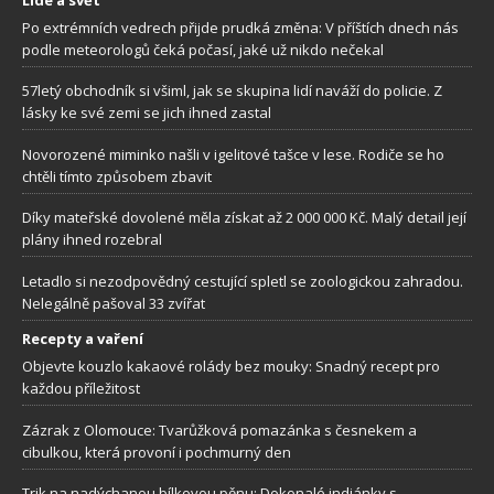
Po extrémních vedrech přijde prudká změna: V příštích dnech nás
podle meteorologů čeká počasí, jaké už nikdo nečekal
57letý obchodník si všiml, jak se skupina lidí naváží do policie. Z
lásky ke své zemi se jich ihned zastal
Novorozené miminko našli v igelitové tašce v lese. Rodiče se ho
chtěli tímto způsobem zbavit
Díky mateřské dovolené měla získat až 2 000 000 Kč. Malý detail její
plány ihned rozebral
Letadlo si nezodpovědný cestující spletl se zoologickou zahradou.
Nelegálně pašoval 33 zvířat
Recepty a vaření
Objevte kouzlo kakaové rolády bez mouky: Snadný recept pro
každou příležitost
Zázrak z Olomouce: Tvarůžková pomazánka s česnekem a
cibulkou, která provoní i pochmurný den
Trik na nadýchanou bílkovou pěnu: Dokonalé indiánky s