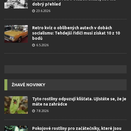
dobrý přehled
23.6.2026
Retro kvíz o oblíbených autech v dobách
socialismu: Tehdejší řidiči musí získat 10 z 10
bodů
6.5.2026
ŽHAVÉ NOVINKY
Tyto rostliny odpuzují klíšťata. Ujistěte se, že je
máte na zahrádce
7.8.2026
Pokojové rostliny pro začátečníky, které jsou