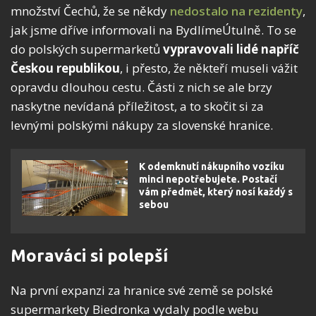
množství Čechů, že se někdy
nedostalo na rezidenty
,
jak jsme dříve informovali na BydlímeÚtulně. To se
do polských supermarketů
vypravovali lidé napříč
Českou republikou
, i přesto, že někteří museli vážit
opravdu dlouhou cestu. Části z nich se ale brzy
naskytne nevídaná příležitost, a to skočit si za
levnými polskými nákupy za slovenské hranice.
K odemknutí nákupního vozíku
minci nepotřebujete. Postačí
vám předmět, který nosí každý s
sebou
Moraváci si polepší
Na první expanzi za hranice své země se polské
supermarkety Biedronka vydaly podle webu