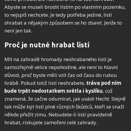
Abyste se museli brodit listím po vlastním pozemku,
to nejspíš nechcete. Je tedy potřeba jediné, listí
shrabat a nějakým způsobem se ho zbavit. Jenže to
není jen tak.
Proč je nutné hrabat listí
Mít na zahradě hromady neshrabaného listí je
samozřejmě velice nepohodlné, ale není to hlavní
důvod, proč byste měli vzít čas od času do rukou
hrábě. Pokud totiž listí neshrabete,
tráva pod ním
bude trpět nedostatkem světla i kyslíku
, což
znamená, že začne odumírat, jak uvádí Hecht. Stejně
tak může být listí plné různých škůdců, kteří se snaží
někde přežít zimu. Nebudete-li listí pravidelně
hrabat, riskujete zamoření celé zahrady.