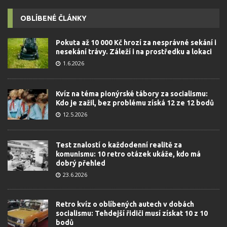
OBLÍBENÉ ČLÁNKY
Pokuta až 10 000 Kč hrozí za nesprávné sekání i
nesekání trávy. Záleží i na prostředku a lokaci
1.6.2026
Kvíz na téma pionýrské tábory za socialismu:
Kdo je zažil, bez problému získá 12 ze 12 bodů
12.5.2026
Test znalostí o každodenní realitě za
komunismu: 10 retro otázek ukáže, kdo má
dobrý přehled
23.6.2026
Retro kvíz o oblíbených autech v dobách
socialismu: Tehdejší řidiči musí získat 10 z 10
bodů