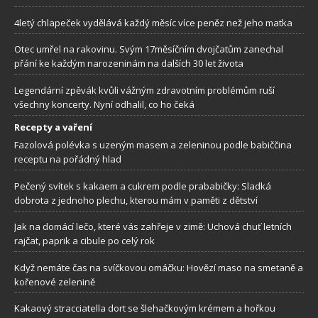
4letý chlapeček vydělává každý měsíc více peněz než jeho matka
Otec umřel na rakovinu. Svým 17měsíčním dvojčatům zanechal
přání ke každým narozeninám na dalších 30 let života
Legendární zpěvák kvůli vážným zdravotním problémům ruší
všechny koncerty. Nyní odhalil, co ho čeká
Recepty a vaření
Fazolová polévka s uzeným masem a zeleninou podle babiččina
receptu na pořádný hlad
Pečený svítek s kakaem a cukrem podle prababičky: Sladká
dobrota z jednoho plechu, kterou mám v paměti z dětství
Jak na domácí lečo, které vás zahřeje v zimě: Uchová chuť letních
rajčat, paprik a cibule po celý rok
Když nemáte čas na svíčkovou omáčku: Hovězí maso na smetaně a
kořenové zelenině
Kakaový stracciatella dort se šlehačkovým krémem a hořkou