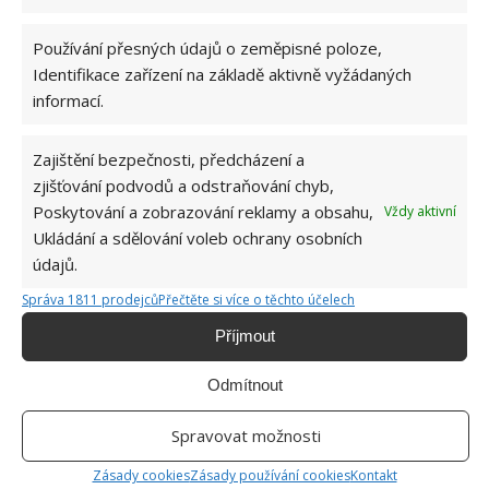
KOMENTOVAT
Používání přesných údajů o zeměpisné poloze,
Identifikace zařízení na základě aktivně vyžádaných
informací.
Hana Musilová
Do redakce Bydlimeutulne.cz se
Zajištění bezpečnosti, předcházení a
přidala během svých studií a práce
zjišťování podvodů a odstraňování chyb,
redaktorky ji tak nadchla, že se
Poskytování a zobrazování reklamy a obsahu,
rozhodla zůstat. Její v...
[Více o
Vždy aktivní
autorovi]
Ukládání a sdělování voleb ochrany osobních
údajů.
Správa 1811 prodejců
Přečtěte si více o těchto účelech
Příjmout
Odmítnout
SOUVISEJÍCÍ ČLÁNKY
Spravovat možnosti
4 osvědčené tipy, jak přežít podzim bez větší
úhony
Zásady cookies
Zásady používání cookies
Kontakt