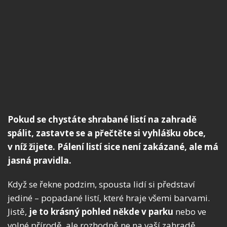
Pokud se chystáte shrabané listí na zahradě
spálit, zastavte se a přečtěte si vyhlášku obce,
v níž žijete. Pálení listí sice není zakázané, ale má
jasná pravidla.
Když se řekne podzim, spousta lidí si představí
jediné – popadané listí, které hraje všemi barvami.
Jistě,
je to krásný pohled někde v parku
nebo ve
volné přírodě, ale rozhodně ne na vaší zahradě.