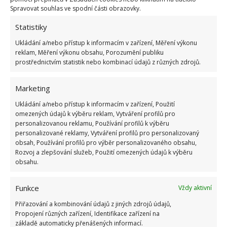
Spravovat souhlas ve spodní části obrazovky.
Statistiky
Ukládání a/nebo přístup k informacím v zařízení, Měření výkonu
reklam, Měření výkonu obsahu, Porozumění publiku
prostřednictvím statistik nebo kombinací údajů z různých zdrojů.
Marketing
Ukládání a/nebo přístup k informacím v zařízení, Použití
omezených údajů k výběru reklam, Vytváření profilů pro
personalizovanou reklamu, Používání profilů k výběru
personalizované reklamy, Vytváření profilů pro personalizovaný
obsah, Používání profilů pro výběr personalizovaného obsahu,
Rozvoj a zlepšování služeb, Použití omezených údajů k výběru
obsahu.
LISTÍ
PÁLENÍ
PODZIM
POKUTA
Funkce
Vždy aktivní
ZAHRADNIČENÍ
Přiřazování a kombinování údajů z jiných zdrojů údajů,
Propojení různých zařízení, Identifikace zařízení na
Přidejte svůj názor
základě automaticky přenášených informací.