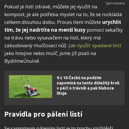
Pokud je listí zdravé, můžete jej využít na
kompost, je ale potřeba myslet na to, že se rozkládá
celkem dlouhou dobu. Proces tlení můžete
urychlit
tím, že jej nadrtíte na menší kusy
pomocí sekačky
na trávu nebo vysavačem na listí, který má
zabudovaný mulčovací nůž.
Jak využít spadané listí
jako hnojivo nebo mulč, jsme již psali na
BydlímeÚtulně.
9 z 10 Čechů na podzim
zapomíná na tento důležitý krok
v péči o trávník a pak hluboce
lituje
Pravidla pro pálení listí
Se samotným pálením listí je to trochu složitější.