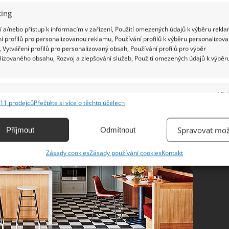
ing
 a/nebo přístup k informacím v zařízení, Použití omezených údajů k výběru rekla
í profilů pro personalizovanou reklamu, Používání profilů k výběru personalizov
 Vytváření profilů pro personalizovaný obsah, Používání profilů pro výběr
lizovaného obsahu, Rozvoj a zlepšování služeb, Použití omezených údajů k výběr
e
Vžd
11 prodejců
Přečtěte si více o těchto účelech
ání a kombinování údajů z jiných zdrojů údajů, Propojení různých zařízení,
kace zařízení na základě automaticky přenášených informací.
Spravovat mož
Příjmout
Odmítnout
ání přesných údajů o zeměpisné poloze, Identifikace zařízení na
Zásady cookies
Zásady používání cookies
Kontakt
ě aktivně vyžádaných informací.
ění bezpečnosti, předcházení a zjišťování podvodů a
ňování chyb, Poskytování a zobrazování reklamy a obsahu,
Vžd
ní a sdělování voleb ochrany osobních údajů.