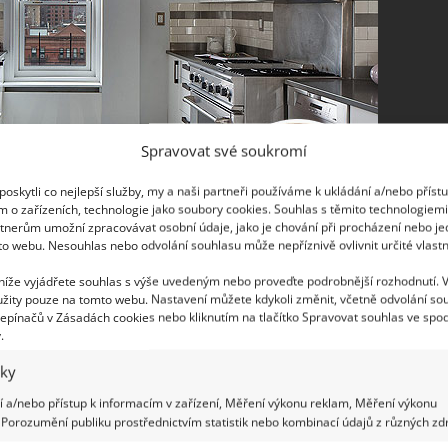
Spravovat své soukromí
oskytli co nejlepší služby, my a naši partneři používáme k ukládání a/nebo příst
m o zařízeních, technologie jako soubory cookies. Souhlas s těmito technologiem
tnerům umožní zpracovávat osobní údaje, jako je chování při procházení nebo j
to webu. Nesouhlas nebo odvolání souhlasu může nepříznivě ovlivnit určité vlastn
 níže vyjádřete souhlas s výše uvedeným nebo proveďte podrobnější rozhodnutí. 
žity pouze na tomto webu. Nastavení můžete kdykoli změnit, včetně odvolání so
epínačů v Zásadách cookies nebo kliknutím na tlačítko Spravovat souhlas ve spod
.
hází na více než 4,5 milionu dolarů a
iky
 vzdušná, otevřená kuchyň. Zařízená je
 a/nebo přístup k informacím v zařízení, Měření výkonu reklam, Měření výkonu
 Nechybí černá a bílá barva, která je velmi
Porozumění publiku prostřednictvím statistik nebo kombinací údajů z různých zdr