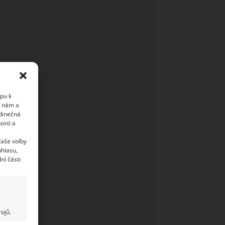
upu k
i nám a
edinečná
osti a
Vaše volby
uhlasu,
ní části
ojů.