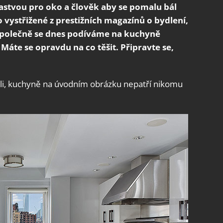
stvou pro oko a člověk aby se pomalu bál
o vystřižené z prestižních magazínů o bydlení,
 Společně se dnes podíváme na kuchyně
áte se opravdu na co těšit. Připravte se,
nali, kuchyně na úvodním obrázku nepatří nikomu