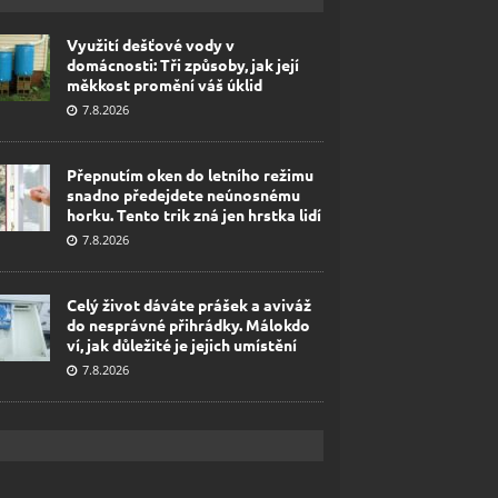
Využití dešťové vody v
domácnosti: Tři způsoby, jak její
měkkost promění váš úklid
7.8.2026
Přepnutím oken do letního režimu
snadno předejdete neúnosnému
horku. Tento trik zná jen hrstka lidí
7.8.2026
Celý život dáváte prášek a aviváž
do nesprávné přihrádky. Málokdo
ví, jak důležité je jejich umístění
7.8.2026