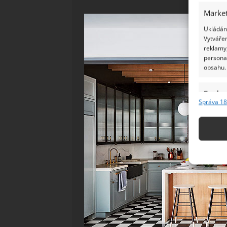
Market
Ukládání
Vytvářen
reklamy,
persona
obsahu.
Funkc
Správa 18
Přiřazov
Identifi
Použív
základ
Zajišt
odstra
Ukládá