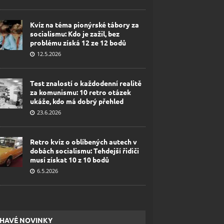
Kvíz na téma pionýrské tábory za
socialismu: Kdo je zažil, bez
problému získá 12 ze 12 bodů
12.5.2026
Test znalostí o každodenní realitě
za komunismu: 10 retro otázek
ukáže, kdo má dobrý přehled
23.6.2026
Retro kvíz o oblíbených autech v
dobách socialismu: Tehdejší řidiči
musí získat 10 z 10 bodů
6.5.2026
HAVÉ NOVINKY