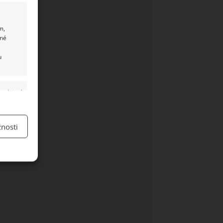
m,
ané
u
y aktivní
nosti
y aktivní