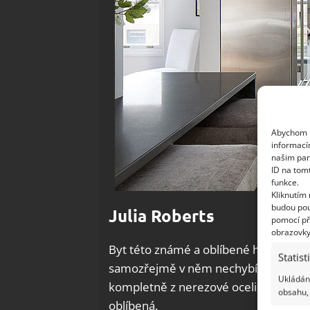
Abychom p
informací
našim par
ID na tom
funkce.
Kliknutím
budou pou
Julia Roberts
pomocí př
obrazovky
Byt této známé a oblíbené herečky vyc
Statist
samozřejmě v něm nechybí elegantní,
Ukládání
kompletně z nerezové oceli a moderně.
obsahu, 
oblíbená.