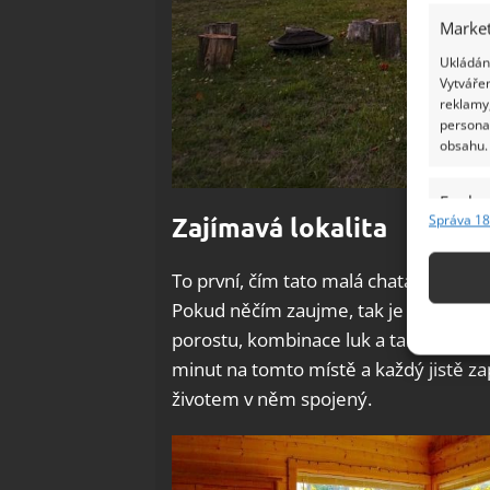
Market
Ukládání
Vytvářen
reklamy,
persona
obsahu.
Funkc
Zajímavá lokalita
Správa 18
Přiřazov
Identifi
To první, čím tato malá chata rozhodně
Pokud něčím zaujme, tak je to rozho
Použív
porostu, kombinace luk a také vodní p
základ
minut na tomto místě a každý jistě z
životem v něm spojený.
Zajišt
odstra
Ukládá