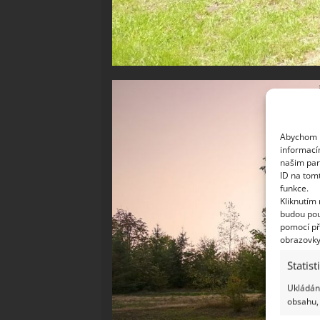
Abychom p
informací
našim par
ID na tom
funkce.
Kliknutím
budou pou
pomocí př
obrazovky
Statist
Ukládání
obsahu, 