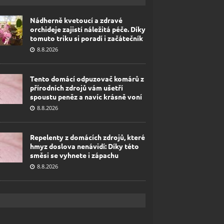
Nádherně kvetoucí a zdravé
orchideje zajistí náležitá péče. Díky
tomuto triku si poradí i začátečník
8.8.2026
Tento domácí odpuzovač komárů z
přírodních zdrojů vám ušetří
spoustu peněz a navíc krásně voní
8.8.2026
Repelenty z domácích zdrojů, které
hmyz doslova nenávidí: Díky této
směsi se vyhnete i zápachu
8.8.2026