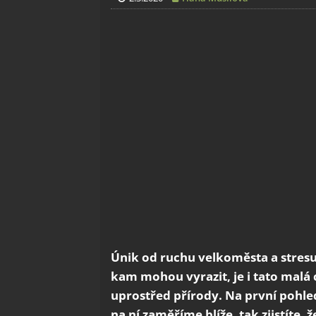
Únik od ruchu velkoměsta a stresu 
kam mohou vyrazit, je i tato malá
uprostřed přírody. Na první pohle
na ní zaměříme blíže, tak zjistíte,