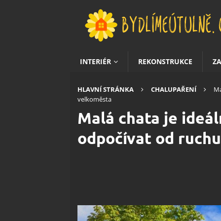
INTERIÉR
REKONSTRUKCE
Z
HLAVNÍ STRÁNKA
CHALUPAŘENÍ
Ma
velkoměsta
Malá chata je ideá
odpočívat od ruch