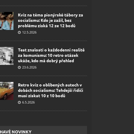
Kvíz na téma pionýrské tábory za
socialismu: Kdo je zažil, bez
problému získá 12 ze 12 bodů
12.5.2026
Test znalostí o každodenní realitě
za komunismu: 10 retro otázek
ukáže, kdo má dobrý přehled
23.6.2026
Retro kvíz o oblíbených autech v
dobách socialismu: Tehdejší řidiči
musí získat 10 z 10 bodů
6.5.2026
HAVÉ NOVINKY