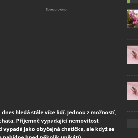
dnes hledá stále více lidí. Jednou z možností,
 chata. Příjemně vypadající nemovitost
d vypadá jako obyčejná chatička, ale když se
 že nabídne hned několik unikátů.