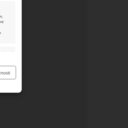
m,
ané
u
y aktivní
nosti
y aktivní