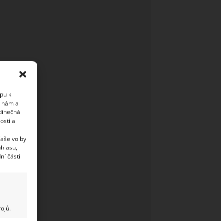
upu k
i nám a
edinečná
osti a
Vaše volby
uhlasu,
ní části
ojů.