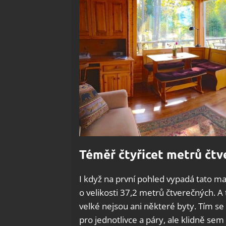
Téměř čtyřicet metrů čtv
I když na první pohled vypadá tato mal
o velikosti 37,2 metrů čtverečných. A
velké nejsou ani některé byty. Tím 
pro jednotlivce a páry, ale klidně se