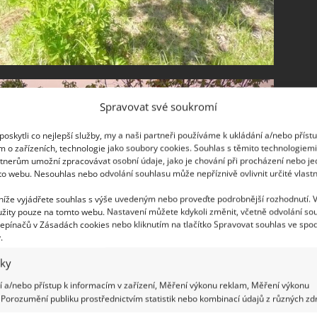
Spravovat své soukromí
oskytli co nejlepší služby, my a naši partneři používáme k ukládání a/nebo příst
m o zařízeních, technologie jako soubory cookies. Souhlas s těmito technologiem
tnerům umožní zpracovávat osobní údaje, jako je chování při procházení nebo j
to webu. Nesouhlas nebo odvolání souhlasu může nepříznivě ovlivnit určité vlastn
 níže vyjádřete souhlas s výše uvedeným nebo proveďte podrobnější rozhodnutí. 
žity pouze na tomto webu. Nastavení můžete kdykoli změnit, včetně odvolání so
epínačů v Zásadách cookies nebo kliknutím na tlačítko Spravovat souhlas ve spod
.
iky
 a/nebo přístup k informacím v zařízení, Měření výkonu reklam, Měření výkonu
Porozumění publiku prostřednictvím statistik nebo kombinací údajů z různých zdr