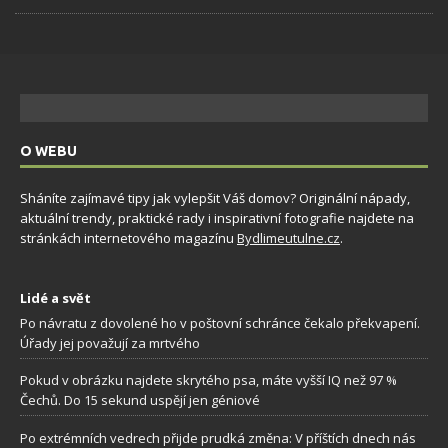
O WEBU
Sháníte zajímavé tipy jak vylepšit Váš domov? Originální nápady,
aktuální trendy, praktické rady i inspirativní fotografie najdete na
stránkách internetového magazínu
Bydlimeutulne.cz
.
Lidé a svět
Po návratu z dovolené ho v poštovní schránce čekalo překvapení.
Úřady jej považují za mrtvého
Pokud v obrázku najdete skrytého psa, máte vyšší IQ než 97 %
Čechů. Do 15 sekund uspějí jen géniové
Po extrémních vedrech přijde prudká změna: V příštích dnech nás