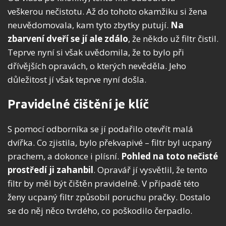
veškerou nečistotu. Až do tohoto okamžiku si žena
neuvědomovala, kam tyto zbytky putují.
Na
zbarvení dveří se jí ale zdálo
, že někdo už filtr čistil.
Teprve nyní si však uvědomila, že to bylo při
dřívějších opravách, o kterých nevěděla. Jeho
důležitost jí však teprve nyní došla.
Pravidelné čištění je klíč
S pomocí odborníka se jí podařilo otevřít malá
dvířka. Co zjistila, bylo překvapivé – filtr byl ucpaný
prachem, a dokonce i plísní.
Pohled na toto nečisté
prostředí ji zahanbil
. Opravář jí vysvětlil, že tento
filtr by měl být čištěn pravidelně. V případě této
ženy ucpaný filtr způsobil poruchu pračky. Dostalo
se do něj něco tvrdého, co poškodilo čerpadlo.