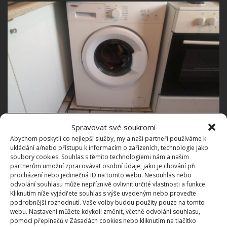
Fotografie: Jaroslav Bílek / BydlímeÚtulně
Spravovat své soukromí
Abychom poskytli co nejlepší služby, my a naši partneři používáme k
Mistr proto doporučil čistit filtr minimálně jednou
ukládání a/nebo přístupu k informacím o zařízeních, technologie jako
měsíčně a pravidelně nechávat svou pračku prověřit
soubory cookies. Souhlas s těmito technologiemi nám a našim
partnerům umožní zpracovávat osobní údaje, jako je chování při
profesionálem. Tímto způsobem si zajistíte, že
váš
procházení nebo jedinečná ID na tomto webu. Nesouhlas nebo
spotřebič bude sloužit mnoho let
bez problémů.
odvolání souhlasu může nepříznivě ovlivnit určité vlastnosti a funkce.
Kliknutím níže vyjádřete souhlas s výše uvedeným nebo proveďte
Nezapomínejte tedy na malá dvířka ve spodní části
podrobnější rozhodnutí. Vaše volby budou použity pouze na tomto
pračky. Pravidelné čištění filtru je klíčové pro
webu. Nastavení můžete kdykoli změnit, včetně odvolání souhlasu,
pomocí přepínačů v Zásadách cookies nebo kliknutím na tlačítko
prevenci poruch a prodloužení životnosti vaší