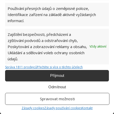
Používání přesných údajů o zeměpisné poloze,
DVÍŘKA
PRAČKA
Identifikace zařízení na základě aktivně vyžádaných
informací.
Jiří Kolář
Zajištění bezpečnosti, předcházení a
zjišťování podvodů a odstraňování chyb,
Absolvent České zemědělské
Poskytování a zobrazování reklamy a obsahu,
univerzity, který je již od malička
Vždy aktivní
velkým kutilem. V podstatě vše, co je
Ukládání a sdělování voleb ochrany osobních
možné najít v j...
[Více o autorovi]
údajů.
Správa 1811 prodejců
Přečtěte si více o těchto účelech
Příjmout
Odmítnout
Spravovat možnosti
SOUVISEJÍCÍ ČLÁNKY
Zásady cookies
Zásady používání cookies
Kontakt
Pravidelné čištění pračky je nutnost. Instalatér