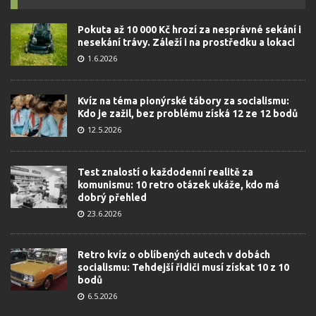
Pokuta až 10 000 Kč hrozí za nesprávné sekání i
nesekání trávy. Záleží i na prostředku a lokaci
1.6.2026
Kvíz na téma pionýrské tábory za socialismu:
Kdo je zažil, bez problému získá 12 ze 12 bodů
12.5.2026
Test znalostí o každodenní realitě za
komunismu: 10 retro otázek ukáže, kdo má
dobrý přehled
23.6.2026
Retro kvíz o oblíbených autech v dobách
socialismu: Tehdejší řidiči musí získat 10 z 10
bodů
6.5.2026