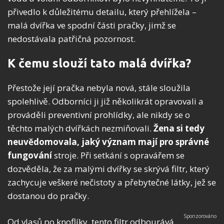
přivedlo k důležitému detailu, který přehlížela –
malá dvířka ve spodní části pračky, jimž se
nedostávala patřičná pozornost.
K čemu slouží tato malá dvířka?
Přestože její pračka nebyla nová, stále sloužila
spolehlivě. Odborníci ji již několikrát opravovali a
prováděli preventivní prohlídky, ale nikdy se o
těchto malých dvířkách nezmiňovali.
Žena si tedy
neuvědomovala, jaký význam mají pro správné
fungování
stroje. Při setkání s opravářem se
dozvěděla, že za malými dvířky se skrývá filtr, který
zachycuje veškeré nečistoty a přebytečné látky, jež se
dostanou do pračky.
Od vlasů po knoflíky, tento filtr odbourává