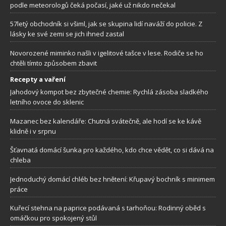
podle meteorologů čeká počasí, jaké už nikdo nečekal
57letý obchodník si všiml, jak se skupina lidí naváží do policie. Z
lásky ke své zemi se jich ihned zastal
Novorozené miminko našli v igelitové tašce v lese. Rodiče se ho
chtěli tímto způsobem zbavit
Recepty a vaření
Jahodový kompot bez zbytečné chemie: Rychlá zásoba sladkého
letního ovoce do sklenic
Mazanec bez kalendáře: Chutná svátečně, ale hodí se ke kávě
klidně i v srpnu
Šťavnatá domácí šunka pro každého, kdo chce vědět, co si dává na
chleba
Jednoduchý domácí chléb bez hnětení: Křupavý bochník s minimem
práce
Kuřecí stehna na paprice podávaná s tarhoňou: Rodinný oběd s
omáčkou pro spokojený stůl