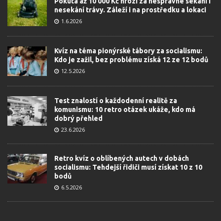
Pokuta až 10 000 Kč hrozí za nesprávné sekání i
nesekání trávy. Záleží i na prostředku a lokaci
1.6.2026
Kvíz na téma pionýrské tábory za socialismu:
Kdo je zažil, bez problému získá 12 ze 12 bodů
12.5.2026
Test znalostí o každodenní realitě za
komunismu: 10 retro otázek ukáže, kdo má
dobrý přehled
23.6.2026
Retro kvíz o oblíbených autech v dobách
socialismu: Tehdejší řidiči musí získat 10 z 10
bodů
6.5.2026