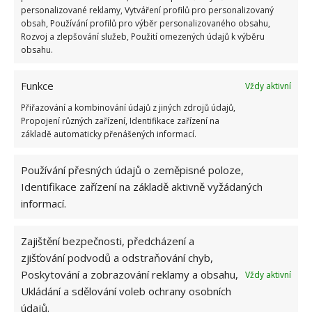
personalizované reklamy, Vytváření profilů pro personalizovaný
zbytečné věci.
obsah, Používání profilů pro výběr personalizovaného obsahu,
Rozvoj a zlepšování služeb, Použití omezených údajů k výběru
Použijte háčky
obsahu.
Je někde volná plocha, kam se běžné police
Funkce
Vždy aktivní
nevejdou? Tam použijte háčky, nebo různé takzvané
Přiřazování a kombinování údajů z jiných zdrojů údajů,
drátěné programy. Opět získáte místo navíc, třeba
Propojení různých zařízení, Identifikace zařízení na
základě automaticky přenášených informací.
na pověšení různých kuchyňských pomůcek, které
využíváte při vaření.
Používání přesných údajů o zeměpisné poloze,
Identifikace zařízení na základě aktivně vyžádaných
informací.
Zajištění bezpečnosti, předcházení a
zjišťování podvodů a odstraňování chyb,
Poskytování a zobrazování reklamy a obsahu,
Vždy aktivní
Ukládání a sdělování voleb ochrany osobních
údajů.