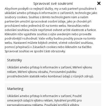
Spravovat své soukromí
Abychom poskytli co nejlepší služby, my a naši partneři používáme k
Malá kuchyň nemusí nutně trpět na nedostatek
ukládání a/nebo přístupu k informacím o zařízeních, technologie jako
místa. Rozhlédněte se kolem dokola a zaměřte svůj
soubory cookies. Souhlas s těmito technologiemi nám a našim
partnerům umožní zpracovávat osobní údaje, jako je chování při
zrak na ty části, kde jsou prázdné stěny. Ty musíte
procházení nebo jedinečná ID na tomto webu. Nesouhlas nebo
využít. Jednoduše tak, že na ně připevníte různé
odvolání souhlasu může nepříznivě ovlivnit určité vlastnosti a funkce.
Kliknutím níže vyjádřete souhlas s výše uvedeným nebo proveďte
police. Na ty potom uložíte vše, na co vám v běžných
podrobnější rozhodnutí. Vaše volby budou použity pouze na tomto
skříňkách již nezbývá místo.
webu. Nastavení můžete kdykoli změnit, včetně odvolání souhlasu,
pomocí přepínačů v Zásadách cookies nebo kliknutím na tlačítko
Spravovat souhlas ve spodní části obrazovky.
Mějte jenom praktické spotřebiče
Statistiky
Mnoho lidí si do kuchyně koupí s prominutím
Ukládání a/nebo přístup k informacím v zařízení, Měření výkonu
reklam, Měření výkonu obsahu, Porozumění publiku
každou blbost. Tedy spotřebiče, které použijí sotva
prostřednictvím statistik nebo kombinací údajů z různých zdrojů.
jednou za čtvrt roku. Je jasné, že jsou v podstatě
zbytečné. Stojí peníze, a hlavně zabírají místo. Proto
Marketing
ty nepotřebné nekupujte a ty současné prodejte.
Ukládání a/nebo přístup k informacím v zařízení, Použití
Malá kuchyň bude najednou opticky vypadat
omezených údajů k výběru reklam, Vytváření profilů pro
mnohem větší, protože jí nebudou blokovat
personalizovanou reklamu, Používání profilů k výběru