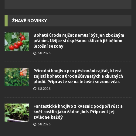
ŽHAVÉ NOVINKY
Bohatá úroda rajčat nemusí být jen zbožným
přáním. Užijte si úspěšnou sklizeň již během
letošní sezony
6.8.2026
Přírodní hnojiva pro pěstování rajčat, která
zajistí bohatou úrodu šťavnatých a chutných
plodů. Připravte se na letošní sezonu včas
6.8.2026
Fantastické hnojivo z kvasnic podpoří růst a
květ rostlin jako žádné jiné. Připravit jej
zvládne každý
6.8.2026