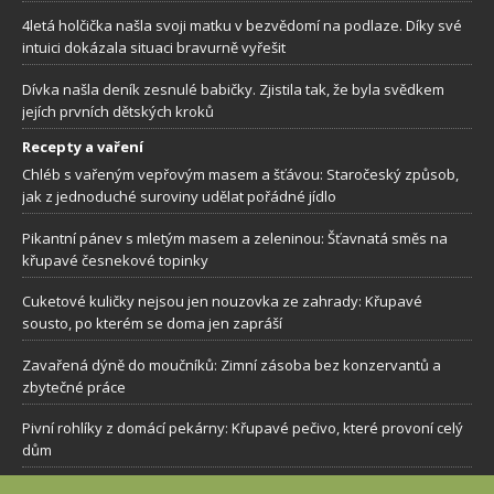
4letá holčička našla svoji matku v bezvědomí na podlaze. Díky své
intuici dokázala situaci bravurně vyřešit
Dívka našla deník zesnulé babičky. Zjistila tak, že byla svědkem
jejích prvních dětských kroků
Recepty a vaření
Chléb s vařeným vepřovým masem a šťávou: Staročeský způsob,
jak z jednoduché suroviny udělat pořádné jídlo
Pikantní pánev s mletým masem a zeleninou: Šťavnatá směs na
křupavé česnekové topinky
Cuketové kuličky nejsou jen nouzovka ze zahrady: Křupavé
sousto, po kterém se doma jen zapráší
Zavařená dýně do moučníků: Zimní zásoba bez konzervantů a
zbytečné práce
Pivní rohlíky z domácí pekárny: Křupavé pečivo, které provoní celý
dům