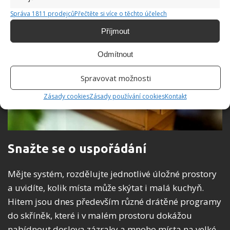
Správa 1811 prodejců
Přečtěte si více o těchto účelech
Příjmout
Odmítnout
Spravovat možnosti
Zásady cookies
Zásady používání cookies
Kontakt
Snažte se o uspořádání
Mějte systém, rozdělujte jednotlivé úložné prostory
a uvidíte, kolik místa může skýtat i malá kuchyň.
Hitem jsou dnes především různé drátěné programy
do skříněk, které i v malém prostoru dokážou
nabídnout doslova zázraky a mnoho místa na velké,