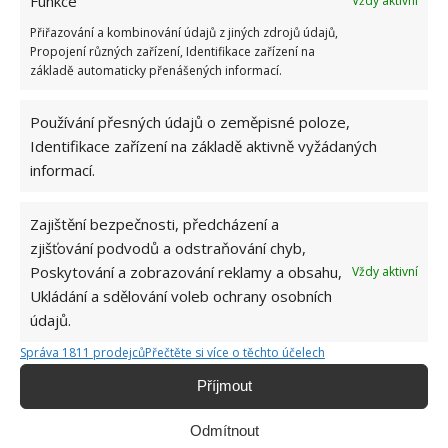
Funkce
Vždy aktivní
která je situována v zužující se části.
Přiřazování a kombinování údajů z jiných zdrojů údajů,
A tak ve čtvrti Montlake v Seattlu stojí
Propojení různých zařízení, Identifikace zařízení na
základě automaticky přenášených informací.
architektonický skvost, který je svědectvím lidské
nevraživosti proměněné v kreativní dílo. Poslední z
Používání přesných údajů o zeměpisné poloze,
majitelek, Emily Cangie, však vše negativní zlomila a
Identifikace zařízení na základě aktivně vyžádaných
zveřejnila o své mini nemovitosti video, na které se
informací.
můžete výše podívat.
Zajištění bezpečnosti, předcházení a
zjišťování podvodů a odstraňování chyb,
Poskytování a zobrazování reklamy a obsahu,
Vždy aktivní
Ukládání a sdělování voleb ochrany osobních
údajů.
Správa 1811 prodejců
Přečtěte si více o těchto účelech
Příjmout
Odmítnout