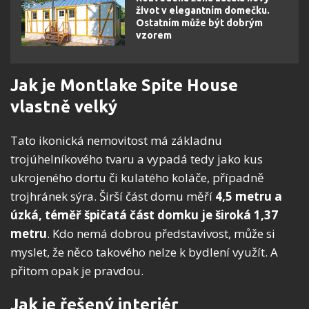
život v elegantním domečku.
Ostatním může být dobrým
vzorem
Jak je Montlake Spite House
vlastně velký
Tato ikonická nemovitost má základnu
trojúhelníkového tvaru a vypadá tedy jako kus
ukrojeného dortu či kulatého koláče, případně
trojhránek sýra. Širší část domu měří
4,5 metru a
úzká, téměř špičatá část domku je široká 1,37
metru
. Kdo nemá dobrou představivost, může si
myslet, že něco takového nelze k bydlení využít. A
přitom opak je pravdou.
Jak je řešený interiér