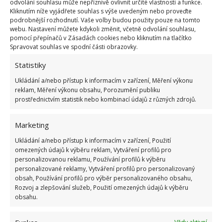
odvolání souhlasu může nepříznivě ovlivnit určité vlastnosti a funkce.
Kliknutím níže vyjádřete souhlas s výše uvedeným nebo proveďte
podrobnější rozhodnutí. Vaše volby budou použity pouze na tomto
webu. Nastavení můžete kdykoli změnit, včetně odvolání souhlasu,
pomocí přepínačů v Zásadách cookies nebo kliknutím na tlačítko
Spravovat souhlas ve spodní části obrazovky.
Statistiky
Ukládání a/nebo přístup k informacím v zařízení, Měření výkonu
reklam, Měření výkonu obsahu, Porozumění publiku
prostřednictvím statistik nebo kombinací údajů z různých zdrojů.
Kam původní majitelku či majitele nemovitosti odvál
Marketing
čas, to již není známo, jisté však je, že během let měl
Ukládání a/nebo přístup k informacím v zařízení, Použití
domek řadu majitelů. Dokonce se tu na čas usídlila i
omezených údajů k výběru reklam, Vytváření profilů pro
pětičlenná rodina se dvěma psy a kočkami. A
personalizovanou reklamu, Používání profilů k výběru
personalizované reklamy, Vytváření profilů pro personalizovaný
protože
byl domek vždy předmětem zájmu
obsah, Používání profilů pro výběr personalizovaného obsahu,
veřejnosti, majitelé byli často tázáni
, jak se jim
Rozvoj a zlepšování služeb, Použití omezených údajů k výběru
obsahu.
tam bydlí. Vždy sdělovali, že přes nezvyklý tvar
domu je interiér poměrně prostorný; až na kuchyň,