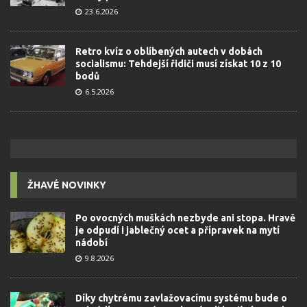
23.6.2026
Retro kvíz o oblíbených autech v dobách
socialismu: Tehdejší řidiči musí získat 10 z 10
bodů
6.5.2026
ŽHAVÉ NOVINKY
Po ovocných muškách nezbyde ani stopa. Hravě
je odpudí i jablečný ocet a přípravek na mytí
nádobí
9.8.2026
Díky chytrému zavlažovacímu systému bude o