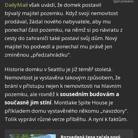
DailyMail
však uvádí, že domek postavil
bývalý majitel pozemku. Když svoji nemovitost
prodával, žádal nového nabyvatele, aby mu
ponechal část pozemku, na němž si po návratu z
cesty do zahraničí také postaví svůj dům. Nový
majitel ho podvedl a ponechal mu právě jen
zmíněnou „předzahrádku“.
Historie domku v Seattlu je již téměř stoletá.
Nemovitost je vystavěna takovým způsobem, že
brání v přístupu nejen k nemovitosti na hlavním
pozemku, ale rovněž k
sousedním budovám a
současně jim stíní
. Montlake Spite House je
příkladem domu vystavěného někomu „navzdory“.
Tolik vypráví různé verze příběhu. A nyní k faktům.
Rozvedená žena začala nový