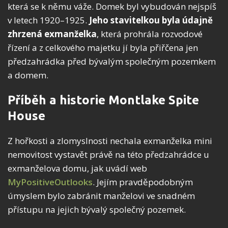
která se k němu váže. Domek byl vybudován nejspíš
v letech 1920–1925.
Jeho stavitelkou byla údajně
zhrzená exmanželka
, která prohrála rozvodové
řízení a z celkového majetku jí byla přiřčena jen
předzahrádka před bývalým společným pozemkem
a domem.
Příběh a historie Montlake Spite
House
Z hořkosti a zlomyslnosti nechala exmanželka mini
nemovitost vystavět právě na této předzahrádce u
exmanželova domu, jak uvádí web
MyPositiveOutlooks
. Jejím pravděpodobným
úmyslem bylo zabránit manželovi ve snadném
přístupu na jejich bývalý společný pozemek.