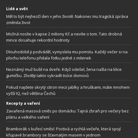
Lidé a svět
Měl to být nejhezčí den v jeho životě. Nakonec mu tragická zpráva
změnila život
Možná nosíte v kapse 2 miliony Kč a nevíte o tom. Tato drobná
mince dosahuje rekordní hodnoty
Dlouhodobě ji podváděl, vymyslela mu pomstu. Každý večer si na
plochu telefonu přidala fotku jedné z milenek
Neznámý muž bušil na dveře. Když odešel, žena našla na klice
gumičku. Zloději takto vykradli tisíce domovů
Pokud najdete skrytý citron mezi jablky a hruškami, máte mnohem
vyšší IQ, než většina Čechů
Recepty a vaření
Zavařená masová směs po domácku: Tajná zbraň pro večery bez
plánu a velkého vaření
Bramborák s kuřecí směsí: Poctivá a rychlá večeře, která spojí
křupavé brambory se šťavnatým masem v jednom