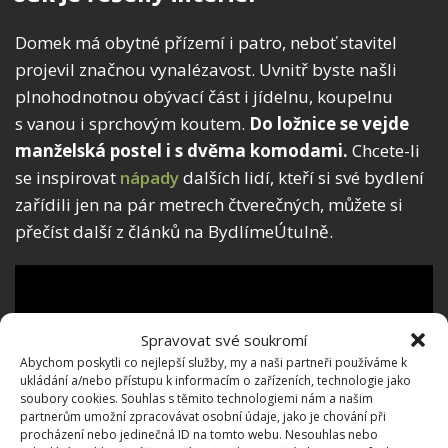
Domek má obytné přízemí i patro, neboť stavitel
projevil značnou vynalézavost. Uvnitř byste našli
plnohodnotnou obývací část i jídelnu, koupelnu
s vanou i sprchovým koutem.
Do ložnice se vejde
manželská postel i s dvěma komodami.
Chcete-li
se inspirovat
nápady
dalších lidí, kteří si své bydlení
zařídili jen na pár metrech čtverečných, můžete si
přečíst další z článků na BydlímeÚtulně.
Spravovat své soukromí
Abychom poskytli co nejlepší služby, my a naši partneři používáme k
ukládání a/nebo přístupu k informacím o zařízeních, technologie jako
soubory cookies. Souhlas s těmito technologiemi nám a našim
partnerům umožní zpracovávat osobní údaje, jako je chování při
procházení nebo jedinečná ID na tomto webu. Nesouhlas nebo