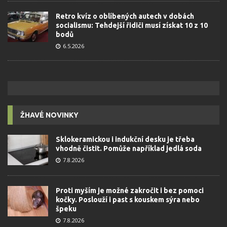
Retro kvíz o oblíbených autech v dobách
socialismu: Tehdejší řidiči musí získat 10 z 10
bodů
6.5.2026
ŽHAVÉ NOVINKY
Sklokeramickou i indukční desku je třeba
vhodně čistit. Pomůže například jedlá soda
7.8.2026
Proti myším je možné zakročit i bez pomoci
kočky. Poslouží i past s kouskem sýra nebo
špeku
7.8.2026