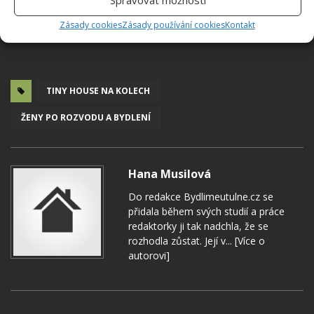
Zásady cookies
Zásady používání cookies
Kontakt
TINY HOUSE NA KOLECH
ŽENY PO ROZVODU A BYDLENÍ
Hana Musilová
Do redakce Bydlimeutulne.cz se
přidala během svých studií a práce
redaktorky ji tak nadchla, že se
rozhodla zůstat. Její v...
[Více o
autorovi]