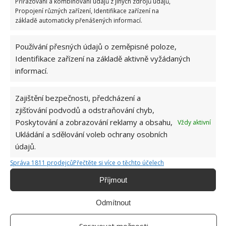
Přiřazování a kombinování údajů z jiných zdrojů údajů,
místo i na pracovní stůl a židle, může v těchto
Propojení různých zařízení, Identifikace zařízení na
podmínkách Karin nejen žít, ale zároveň i pracovat z
základě automaticky přenášených informací.
domova. Ten, koho by zajímal
počin další rozvedené
ženy
, jež chtěla začít od nuly, může se podívat na
Používání přesných údajů o zeměpisné poloze,
Identifikace zařízení na základě aktivně vyžádaných
článek, který jsme na webu BydlímeÚtulně před
informací.
časem také uvedli.
Zajištění bezpečnosti, předcházení a
zjišťování podvodů a odstraňování chyb,
Poskytování a zobrazování reklamy a obsahu,
Vždy aktivní
Ukládání a sdělování voleb ochrany osobních
údajů.
Správa 1811 prodejců
Přečtěte si více o těchto účelech
Příjmout
Odmítnout
Spravovat možnosti