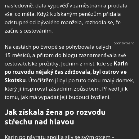
následovně: dala výpověď v zaměstnání a prodala
vše, co měla. Když k získaným penězům přidala
odstupné od bývalého manžela, rozhodla se, že
začne s cestováním.
Na cestách po Evropě se pohybovala celých
15 měsíců, a přitom do blogu zaznamenávala své
cestovatelské prožitky. Jedním z míst, kde se
Karin
po rozvodu nějaký čas zdržovala, byl ostrov ve
Skotsku
. Útočištěm jí byl po tuto dobu malý domek,
který ji inspiroval zásadním způsobem. Přivedl ji k
tomu, jak má vypadat její budoucí bydlení.
Jak získala žena po rozvodu
střechu nad hlavou
Karin po návratu spojila síly se svým otcem –