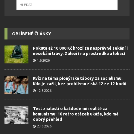
OBLÍBENÉ ČLÁNKY
Pokuta až 10 000 Kč hrozí za nesprávné sekání i
nesekání trávy. Záleží i na prostředku a lokaci
1.6.2026
Kvíz na téma pionýrské tábory za socialismu:
Kdo je zažil, bez problému získá 12 ze 12 bodů
12.5.2026
Test znalostí o každodenní realitě za
komunismu: 10 retro otázek ukáže, kdo má
dobrý přehled
23.6.2026