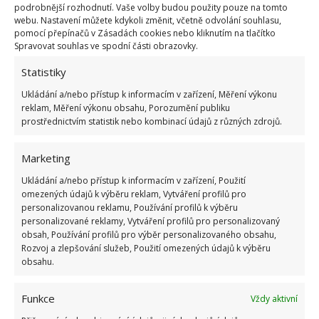
podrobnější rozhodnutí. Vaše volby budou použity pouze na tomto
webu. Nastavení můžete kdykoli změnit, včetně odvolání souhlasu,
pomocí přepínačů v Zásadách cookies nebo kliknutím na tlačítko
Spravovat souhlas ve spodní části obrazovky.
Statistiky
Ukládání a/nebo přístup k informacím v zařízení, Měření výkonu
reklam, Měření výkonu obsahu, Porozumění publiku
prostřednictvím statistik nebo kombinací údajů z různých zdrojů.
Marketing
Ukládání a/nebo přístup k informacím v zařízení, Použití
omezených údajů k výběru reklam, Vytváření profilů pro
personalizovanou reklamu, Používání profilů k výběru
personalizované reklamy, Vytváření profilů pro personalizovaný
obsah, Používání profilů pro výběr personalizovaného obsahu,
Rozvoj a zlepšování služeb, Použití omezených údajů k výběru
obsahu.
Sprchový kout je situovaný za šatníkem a vešla se i
toaleta s malým umyvadlem, zrcadlem a
Funkce
Vždy aktivní
organizérem na hygienické potřeby. A protože zbylo