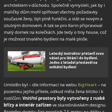
architektem v důchodu. Společně vymysleli, jak by i
maličký dům mohl splňovat všechny požadavky
současné ženy, být plně funkční, a stát se novým a
útulným domovem. A tak se pro Karin připravoval
malý domek na kolečkách. Jde tedy o tiny house, což
je možnost trvalého bydlení na malé ploše.
Letecký instruktor přetavil svou
vášeň pro létání i do bydlení.
Jedno z letadel přestavěl na
unikátní bydlení
Umístěn byl – dle informací na webu
BigHeart
– na
pozemku jejího přítele, odkud měla žena blízko i k
rodičům.
Vnitřní prostory byly vytvořeny z ruské
břízy a interiér zařízen
ve skandinávském designu.
Rozměry domku činí necelých 7,5 metru na délku a