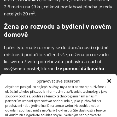
2,6 metru na šířku, celková podlahový plocha je tedy
necelých 20 m
.
2
Žena po rozvodu a bydlení v novém
domově
I přes tyto malé rozměry se do domácnosti o jedné
místnosti podařilo začlenit vše, co žena po rozvodu
ke svému životu potřebovala: pohovku a nad ní
vyvýšenou postel, kterou
lze pomocí dálkového
ovládání sklopit a místo se stane obývákem
;
Spravovat své soukromí
v kuchyňce jsou vyvýšené pulty s dřezem, vařičem a
Abychom poskytli co nejlepší služby, my a naši partneři používáme k
troubou na plyn; za kuchyňkou je prostor na
ukládání a/nebo přístupu k informacím o zařízeních, technologie jako
ledničku, spíž, pračku a skříň.
soubory cookies. Souhlas s těmito technologiemi nám a našim
partnerům umožní zpracovávat osobní údaje, jako je chování při
procházení nebo jedinečná ID na tomto webu. Nesouhlas nebo
odvolání souhlasu může nepříznivě ovlivnit určité vlastnosti a funkce.
Kliknutím níže vyjádřete souhlas s výše uvedeným nebo proveďte