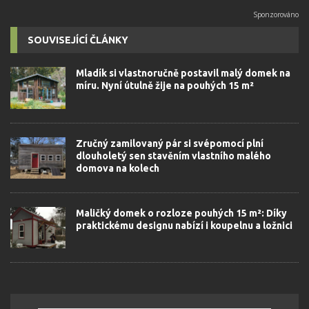
SOUVISEJÍCÍ ČLÁNKY
Mladík si vlastnoručně postavil malý domek na
míru. Nyní útulně žije na pouhých 15 m²
Zručný zamilovaný pár si svépomocí plní
dlouholetý sen stavěním vlastního malého
domova na kolech
Maličký domek o rozloze pouhých 15 m²: Díky
praktickému designu nabízí i koupelnu a ložnici