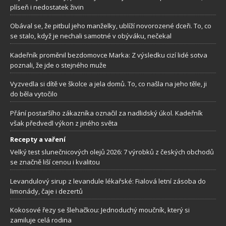
plíseň i nedostatek živin
Obával se, že pitbul jeho manželky, ublíží novorozené dceři. To, co
se stalo, když je nechali samotné v obýváku, nečekal
Kadeřník proměnil bezdomovce Marka: Z výsledku cizí lidé sotva
poznali, že jde o stejného muže
Vyzvedla si dítě ve školce a jela domů. To, co našla na jeho těle, ji
do běla vytočilo
Přání postaršího zákazníka označil za nadlidský úkol. Kadeřník
však předvedl výkon z jiného světa
Recepty a vaření
Velký test slunečnicových olejů 2026: 7 výrobků z českých obchodů
se značně liší cenou i kvalitou
Levandulový sirup z levandule lékařské: Fialová letní zásoba do
limonády, čaje i dezertů
Kokosové řezy se šlehačkou: Jednoduchý moučník, který si
zamiluje celá rodina