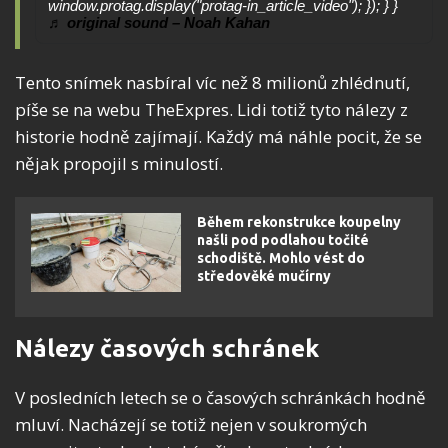
♬ original sound – Noah Kahan
Tento snímek nasbíral víc než 8 milionů zhlédnutí,
píše se na webu TheExpres. Lidi totiž tyto nálezy z
historie hodně zajímají. Každý má náhle pocit, že se
nějak propojil s minulostí.
Během rekonstrukce koupelny
našli pod podlahou točité
schodiště. Mohlo vést do
středověké mučírny
Nálezy časových schránek
V posledních letech se o časových schránkách hodně
mluví. Nacházejí se totiž nejen v soukromých