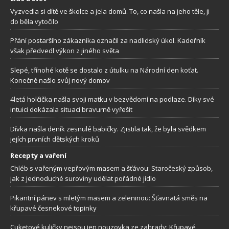
Vyzvedla si dítě ve školce a jela domů. To, co našla na jeho těle, ji
do běla vytočilo
Přání postaršího zákazníka označil za nadlidský úkol. Kadeřník
však předvedl výkon z jiného světa
Slepé, třínohé kotě se dostalo z útulku na Národní den koťat.
Konečně našlo svůj nový domov
4letá holčička našla svoji matku v bezvědomí na podlaze. Díky své
intuici dokázala situaci bravurně vyřešit
Dívka našla deník zesnulé babičky. Zjistila tak, že byla svědkem
jejích prvních dětských kroků
Recepty a vaření
Chléb s vařeným vepřovým masem a šťávou: Staročeský způsob,
jak z jednoduché suroviny udělat pořádné jídlo
Pikantní pánev s mletým masem a zeleninou: Šťavnatá směs na
křupavé česnekové topinky
Cuketové kuličky nejsou jen nouzovka ze zahrady: Křupavé