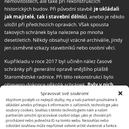
nemovitostech, ale také při rekonstrukcích
historických budov. Při původní stavbě
je ukládali
jak majitelé, tak i stavební dělníci
, anebo je někdo
uložil při předchozích opravách. Však spousta
takových schránek byla nalezena po mnoha
desetiletích. Někdy obsahují vzácné archiválie, jindy
jen úsměvné vzkazy stavebníků nebo osobní věci.
Kupříkladu v roce 2017 byl učiněn nález časové
schránky při generální opravě vnějšího pláště
Staroměstské radnice. Při této rekonstrukci bylo
objeveno dokonce několik schránek.
Byly v nich
uloženy vzkazy z let 1949 i 1984
, jak píše
Spravovat své soukromí
PražskýDeník. Tubusy obsahovaly mince, výtisky
Abychom poskytli co nejlepší služby, my a naši partneři používáme k
ukládání a/nebo přístupu k informacím o zařízeních, technologie jako
novin a vzkaz dělníků. Klempíři si v roce 1984
soubory cookies. Souhlas s těmito technologiemi nám a našim
stěžovali na opětovné zdražení piva na 4,80 Kčs,
partnerům umožní zpracovávat osobní údaje, jako je chování při
procházení nebo jedinečná ID na tomto webu. Nesouhlas nebo
zmínili tehdejší platy i cenu benzínu.
odvolání souhlasu může nepříznivě ovlivnit určité vlastnosti a funkce.