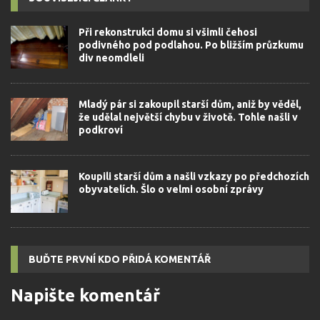
Při rekonstrukci domu si všimli čehosi
podivného pod podlahou. Po bližším průzkumu
div neomdleli
Mladý pár si zakoupil starší dům, aniž by věděl,
že udělal největší chybu v životě. Tohle našli v
podkroví
Koupili starší dům a našli vzkazy po předchozích
obyvatelích. Šlo o velmi osobní zprávy
BUĎTE PRVNÍ KDO PŘIDÁ KOMENTÁŘ
Napište komentář