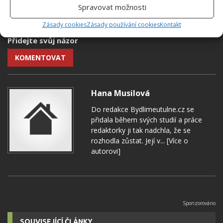
Spravovat možnosti
ČERNOBÍLÉ FOTOGRAFIE
NÁLEZ
REKONSTRUK
Zásady cookies
Zásady používání cookies
Kontakt
Přidejte svůj názor
KOMENTOVAT
Hana Musilová
Do redakce Bydlimeutulne.cz se
přidala během svých studií a práce
redaktorky ji tak nadchla, že se
rozhodla zůstat. Její v...
[Více o
autorovi]
SOUVISEJÍCÍ ČLÁNKY