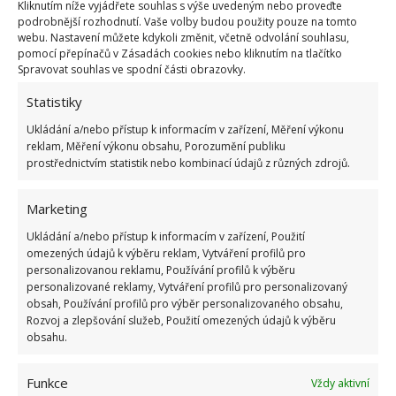
Kliknutím níže vyjádřete souhlas s výše uvedeným nebo proveďte
podrobnější rozhodnutí. Vaše volby budou použity pouze na tomto
webu. Nastavení můžete kdykoli změnit, včetně odvolání souhlasu,
pomocí přepínačů v Zásadách cookies nebo kliknutím na tlačítko
Spravovat souhlas ve spodní části obrazovky.
Statistiky
Ukládání a/nebo přístup k informacím v zařízení, Měření výkonu
reklam, Měření výkonu obsahu, Porozumění publiku
prostřednictvím statistik nebo kombinací údajů z různých zdrojů.
Marketing
Fotografie: Pixabay
Ukládání a/nebo přístup k informacím v zařízení, Použití
omezených údajů k výběru reklam, Vytváření profilů pro
Nalezené tubusy byly vráceny na místo, a navíc k
personalizovanou reklamu, Používání profilů k výběru
personalizované reklamy, Vytváření profilů pro personalizovaný
nim přibyly vzkazy z roku 2017 pro budoucí
obsah, Používání profilů pro výběr personalizovaného obsahu,
generace. Na BydlímeÚtulně jsme psali o tom, že
Rozvoj a zlepšování služeb, Použití omezených údajů k výběru
obsahu.
retro poklady
nalezené na půdě či ve sklepích po
předchozích generacích vám mohou přinést při
Funkce
Vždy aktivní
prodeji pěkné peníze.