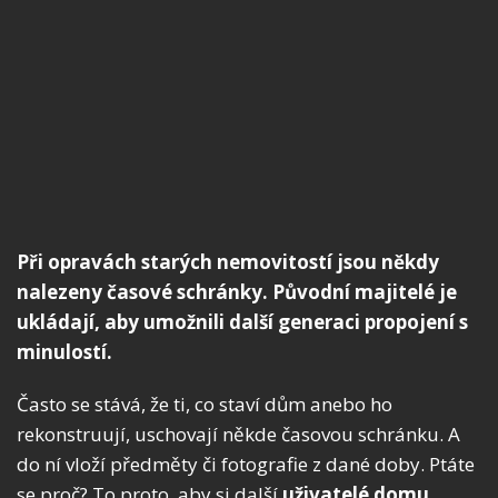
Při opravách starých nemovitostí jsou někdy
nalezeny časové schránky. Původní majitelé je
ukládají, aby umožnili další generaci propojení s
minulostí.
Často se stává, že ti, co staví dům anebo ho
rekonstruují, uschovají někde časovou schránku. A
do ní vloží předměty či fotografie z dané doby. Ptáte
se proč? To proto, aby si další
uživatelé domu