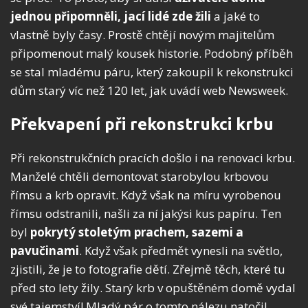
jednou připomněli, jací lidé zde žili
a jaké to
vlastně byly časy. Prostě chtějí novým majitelům
připomenout malý kousek historie. Podobný příběh
se stal mladému páru, který zakoupil k rekonstrukci
dům starý víc než 120 let, jak uvádí web Newsweek.
Překvapení při rekonstrukci krbu
Při rekonstrukčních pracích došlo i na renovaci krbu.
Manželé chtěli demontovat starobylou krbovou
římsu a krb opravit. Když však na míru vyrobenou
římsu odstranili, našli za ní jakýsi kus papíru. Ten
byl
pokrytý stoletým prachem, sazemi a
pavučinami
. Když však předmět vynesli na světlo,
zjistili, že je to fotografie dětí. Zřejmě těch, které tu
před sto lety žily. Starý krb v opuštěném domě vydal
své tajemství! Mladý pár o tomto nálezu natočil