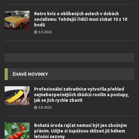
Retro kvíz o oblíbených autech v dobách
socialismu: Tehdejší řidiči musí získat 10 z 10
bodů
6.5.2026
ŽHAVÉ NOVINKY
Profesionální zahradnice vytvořila přehled
nejnebezpečnějších škůdců rostlin a postupy,
jak se jich rychle zbavit
6.8.2026
Bohatá úroda rajčat nemusí být jen zbožným
přáním. Užijte si úspěšnou sklizeň již během
letošní sezony