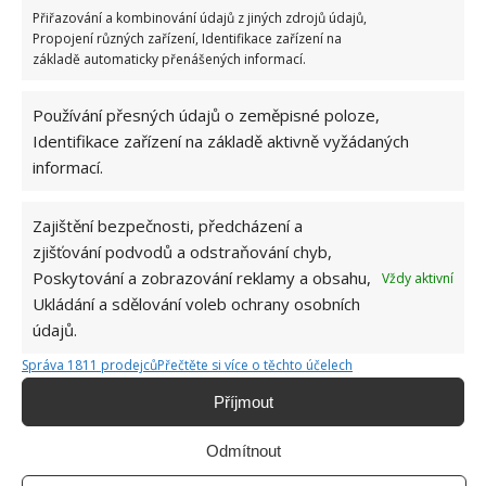
Přiřazování a kombinování údajů z jiných zdrojů údajů,
Zdroje:
NewsWeek
,
PražskýDeník
,
TheExpres
Propojení různých zařízení, Identifikace zařízení na
základě automaticky přenášených informací.
Používání přesných údajů o zeměpisné poloze,
Identifikace zařízení na základě aktivně vyžádaných
informací.
Zajištění bezpečnosti, předcházení a
zjišťování podvodů a odstraňování chyb,
Poskytování a zobrazování reklamy a obsahu,
Vždy aktivní
Ukládání a sdělování voleb ochrany osobních
údajů.
Správa 1811 prodejců
Přečtěte si více o těchto účelech
Příjmout
Odmítnout