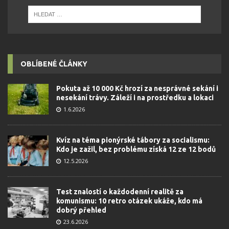
OBLÍBENÉ ČLÁNKY
Pokuta až 10 000 Kč hrozí za nesprávné sekání i
nesekání trávy. Záleží i na prostředku a lokaci
1.6.2026
Kvíz na téma pionýrské tábory za socialismu:
Kdo je zažil, bez problému získá 12 ze 12 bodů
12.5.2026
Test znalostí o každodenní realitě za
komunismu: 10 retro otázek ukáže, kdo má
dobrý přehled
23.6.2026