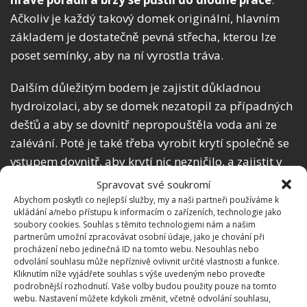
Ačkoliv je každý takový domek originální, hlavním
základem je dostatečně pevná střecha, kterou lze
poset semínky, aby na ní vyrostla tráva.
Dalším důležitým bodem je zajistit důkladnou
hydroizolaci, aby se domek nezatopil za případných
dešťů a aby se dovnitř nepropouštěla voda ani ze
zalévání. Poté je také třeba vyrobit krytí společně se
vstupem dovnitř, aby krytí nic nezničilo, a zajistit v
podzemí větrání.
Pak už záleží na představivosti
Spravovat své soukromí
každého
, jak si dotvoří interiér. Yeates například
Abychom poskytli co nejlepší služby, my a naši partneři používáme k
ukládání a/nebo přístupu k informacím o zařízeních, technologie jako
přidal knihovnu, ve které si vystavil knihy od autora
soubory cookies. Souhlas s těmito technologiemi nám a našim
Hobita
a
Pána prstenů,
J. R. R. Tolkiena. Projekt je
partnerům umožní zpracovávat osobní údaje, jako je chování při
procházení nebo jedinečná ID na tomto webu. Nesouhlas nebo
fantastický a spousta spisovatelových fanoušků jeho
odvolání souhlasu může nepříznivě ovlivnit určité vlastnosti a funkce.
dílo obdivuje.
Kliknutím níže vyjádřete souhlas s výše uvedeným nebo proveďte
podrobnější rozhodnutí. Vaše volby budou použity pouze na tomto
webu. Nastavení můžete kdykoli změnit, včetně odvolání souhlasu,