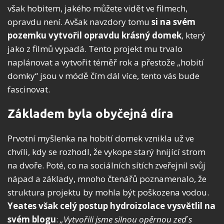
však hobitem, jakého můžete vidět ve filmech,
opravdu není. Avšak navzdory tomu
si na svém
pozemku
vytvořil opravdu krásný domek
, který
jako z filmů vypadá. Tento projekt mu trvalo
naplánovat a vytvořit téměř rok a přestože „hobití
domky“ jsou v módě čím dál více, tento vás bude
fascinovat.
Základem byla obyčejná díra
Prvotní myšlenka na hobití domek vznikla už ve
chvíli, kdy se rozhodl, že vykope starý hnijící strom
na dvoře. Poté, co na sociálních sítích zveřejnil svůj
nápad a základy, mnoho čtenářů poznamenalo, že
struktura projektu by mohla být poškozena vodou.
Yeates však celý postup hydroizolace vysvětlil na
svém blogu
:
„Vytvořili jsme silnou opěrnou zeď s