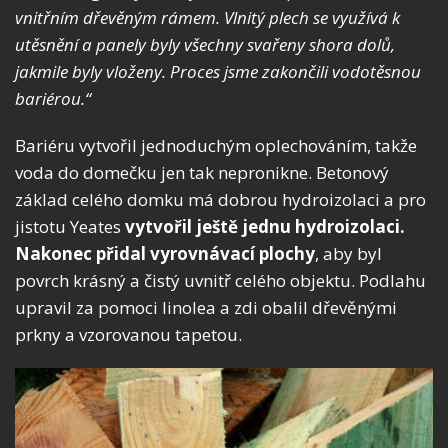
vnitřním dřevěným rámem. Vlnitý plech se využívá k
utěsnění a panely byly všechny svařeny shora dolů,
jakmile byly vloženy. Proces jsme zakončili vodotěsnou
bariérou.“
Bariéru vytvořil jednoduchým oplechováním, takže
voda do domečku jen tak nepronikne. Betonový
základ celého domku má dobrou hydroizolaci a pro
jistotu Yeates
vytvořil ještě jednu hydroizolaci.
Nakonec přidal
vyrovnávací plochy
, aby byl
povrch krásný a čistý uvnitř celého objektu. Podlahu
upravil za pomoci linolea a zdi obalil dřevěnými
prkny a vzorovanou tapetou.