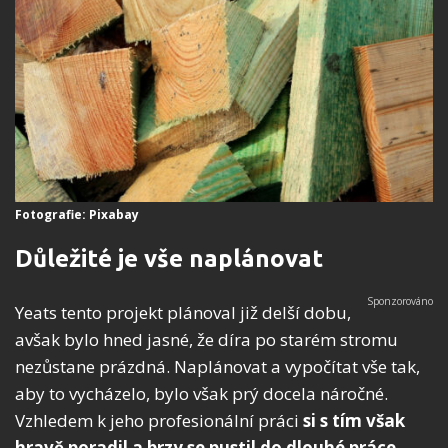
Fotografie: Pixabay
Důležité je vše naplánovat
Yeats tento projekt plánoval již delší dobu,
avšak bylo hned jasné, že díra po starém stromu
nezůstane prázdná. Naplánovat a vypočítat vše tak,
aby to vycházelo, bylo však prý docela náročné.
Vzhledem k jeho profesionální práci
si s tím však
hravě poradil
a brzy se pustil do dlouhé práce
.