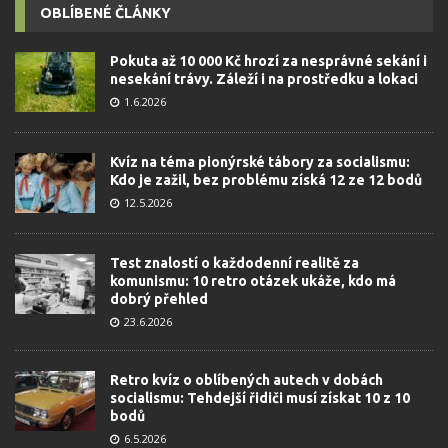
OBLÍBENÉ ČLÁNKY
Pokuta až 10 000 Kč hrozí za nesprávné sekání i
nesekání trávy. Záleží i na prostředku a lokaci
1.6.2026
Kvíz na téma pionýrské tábory za socialismu:
Kdo je zažil, bez problému získá 12 ze 12 bodů
12.5.2026
Test znalostí o každodenní realitě za
komunismu: 10 retro otázek ukáže, kdo má
dobrý přehled
23.6.2026
Retro kvíz o oblíbených autech v dobách
socialismu: Tehdejší řidiči musí získat 10 z 10
bodů
6.5.2026