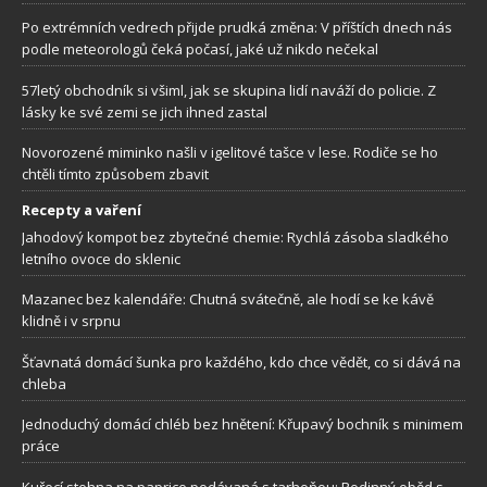
Po extrémních vedrech přijde prudká změna: V příštích dnech nás
podle meteorologů čeká počasí, jaké už nikdo nečekal
57letý obchodník si všiml, jak se skupina lidí naváží do policie. Z
lásky ke své zemi se jich ihned zastal
Novorozené miminko našli v igelitové tašce v lese. Rodiče se ho
chtěli tímto způsobem zbavit
Recepty a vaření
Jahodový kompot bez zbytečné chemie: Rychlá zásoba sladkého
letního ovoce do sklenic
Mazanec bez kalendáře: Chutná svátečně, ale hodí se ke kávě
klidně i v srpnu
Šťavnatá domácí šunka pro každého, kdo chce vědět, co si dává na
chleba
Jednoduchý domácí chléb bez hnětení: Křupavý bochník s minimem
práce
Kuřecí stehna na paprice podávaná s tarhoňou: Rodinný oběd s