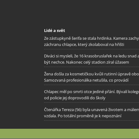
Lidé a svět
Ze zástupkyně šerifa se stala hrdinka. Kamera zachy
záchranu chlapce, který zkolaboval na hřišti
Diváci si mysleli, že 16 krasobruslařek na ledu snad 
být nechce. Nakonec celý stadion zíral úžasem
Žena došla za kosmetičkou kvůli rutinní úpravě oboč
Samozvaná profesionálka netušila, co provádí
Chlapec měl po smrti otce jediné přání. Bývalí kole
od policie jej doprovodili do školy
Čtenářka Tereza (56) byla unavená životem a mále
vzdala. Po totální proměně je k nepoznání