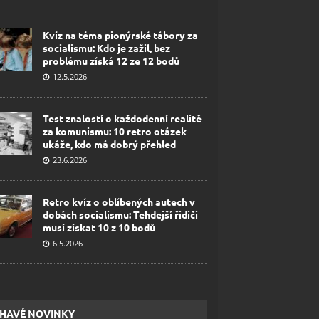
Kvíz na téma pionýrské tábory za
socialismu: Kdo je zažil, bez
problému získá 12 ze 12 bodů
12.5.2026
Test znalostí o každodenní realitě
za komunismu: 10 retro otázek
ukáže, kdo má dobrý přehled
23.6.2026
Retro kvíz o oblíbených autech v
dobách socialismu: Tehdejší řidiči
musí získat 10 z 10 bodů
6.5.2026
HAVÉ NOVINKY