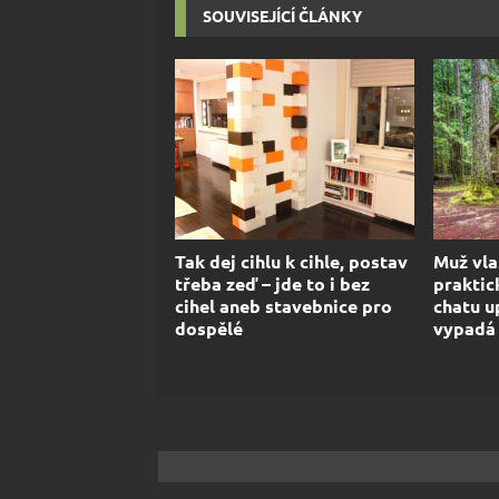
SOUVISEJÍCÍ ČLÁNKY
Tak dej cihlu k cihle, postav
Muž vla
třeba zeď – jde to i bez
praktic
cihel aneb stavebnice pro
chatu u
dospělé
vypadá 