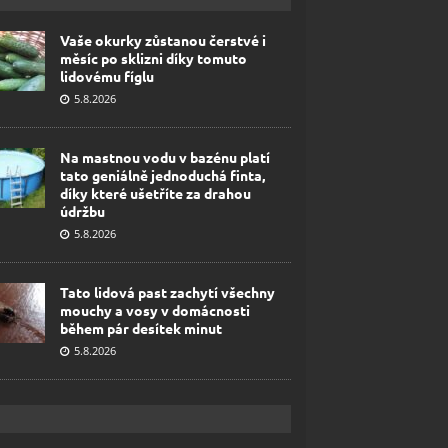
Vaše okurky zůstanou čerstvé i
měsíc po sklizni díky tomuto
lidovému fíglu
5.8.2026
Na mastnou vodu v bazénu platí
tato geniálně jednoduchá finta,
díky které ušetříte za drahou
údržbu
5.8.2026
Tato lidová past zachytí všechny
mouchy a vosy v domácnosti
během pár desítek minut
5.8.2026