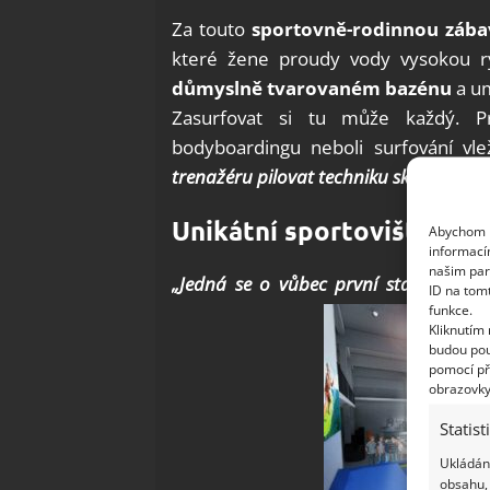
Za touto
sportovně-rodinnou záb
které žene proudy vody vysokou r
důmyslně tvarovaném bazénu
a um
Zasurfovat si tu může každý. Pr
bodyboardingu neboli surfování vl
trenažéru pilovat techniku skoků nebo
Unikátní sportoviště – Su
Abychom p
informací
našim par
„Jedná se o vůbec první stavbu toho
ID na tom
funkce.
Kliknutím
budou pou
pomocí př
obrazovky
Statist
Ukládání
obsahu, 