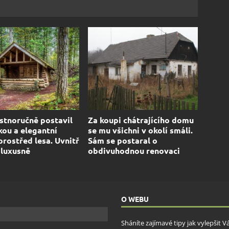
stnoručně postavil
Za koupi chátrajícího domu
kou a elegantní
se mu všichni v okolí smáli.
prostřed lesa. Uvnitř
Sám se postaral o
luxusně
obdivuhodnou renovaci
O WEBU
Sháníte zajímavé tipy jak vylepšit 