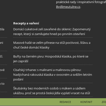
praktické rady i inspirativní fotog
Bydlimeutulne.cz
.
Recepty a vaření
tila
Domácí cuketové zelí zavařené do sklenic: Zapomenutý
recept, který si zamilujete hned po prvním otevření
ani
Masové hašé se zelím přinese na stůl poctivost, šťávu a
chuť české domácí klasiky
í.
Buřty na černém pivu: Hospodská klasika, po které se
jen zapráší
gové
Císařský trhanec s malinami a malinovou pěnou:
Nadýchaná rakouská klasika v ovocném a svěžím letním
podání
m to
Škubánky bez moderních ozdob s mákem a sádlem
ukážou, proč se prostá česká jídla vyplatí vracet na stůl
REDAKCE
KONTAKT
ZÁ