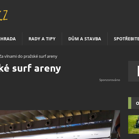
AHRADA
RADY A TIPY
DŮM A STAVBA
SPOTŘEBIT
Za vlnami do pražské surf areny
ké surf areny
O