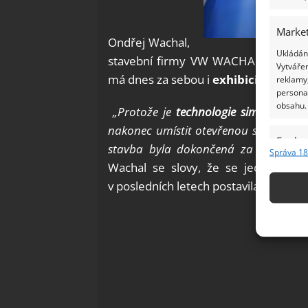
Market
Ondřej Wachal,
Ukládání
stavební firmy VW WACHAL, která sto
Vytvářen
má dnes za sebou i
exhibici mistrů 
reklamy,
persona
obsahu.
„Protože je
technologie simulující vl
nakonec umístit otevřenou střechou. 
Funkc
stavba byla dokončená za pouhých 
Správa 18
Přiřazov
Wachal se slovy, že se jednalo o
Identifi
v posledních letech postavila.
Použív
základ
Zajišt
odstra
Ukládá