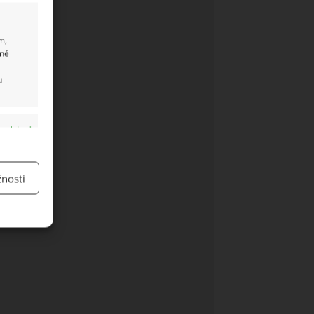
m,
ané
u
y aktivní
nosti
y aktivní