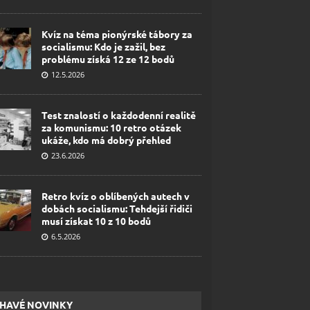
Kvíz na téma pionýrské tábory za
socialismu: Kdo je zažil, bez
problému získá 12 ze 12 bodů
12.5.2026
Test znalostí o každodenní realitě
za komunismu: 10 retro otázek
ukáže, kdo má dobrý přehled
23.6.2026
Retro kvíz o oblíbených autech v
dobách socialismu: Tehdejší řidiči
musí získat 10 z 10 bodů
6.5.2026
HAVÉ NOVINKY