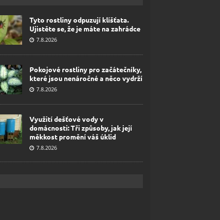
Tyto rostliny odpuzují klíšťata.
Ujistěte se, že je máte na zahrádce
7.8.2026
Pokojové rostliny pro začátečníky,
které jsou nenáročné a něco vydrží
7.8.2026
Využití dešťové vody v
domácnosti: Tři způsoby, jak její
měkkost promění váš úklid
7.8.2026