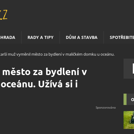
AHRADA
RADY A TIPY
DŮM A STAVBA
SPOTŘEBIT
tarší muž vyměnil město za bydlení v maličkém domku u oceánu.
 město za bydlení v
ceánu. Užívá si i
O