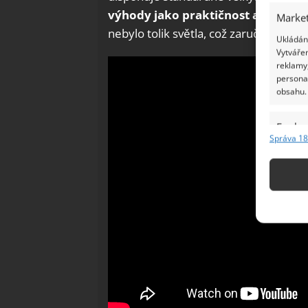
výhody jako praktičnost a efektiv
Market
nebylo tolik světla, což zaručuje kvali
Ukládání
Vytvářen
reklamy,
persona
obsahu.
Funkc
Správa 18
Přiřazov
Identifi
Použív
základ
Zajišt
odstra
Ukládá