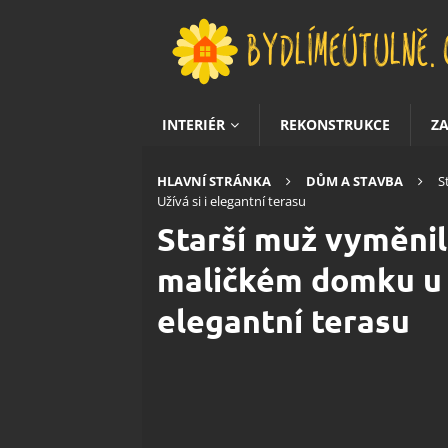
INTERIÉR
REKONSTRUKCE
Z
HLAVNÍ STRÁNKA
DŮM A STAVBA
S
Užívá si i elegantní terasu
Starší muž vyměnil
maličkém domku u o
elegantní terasu