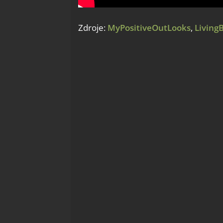
Zdroje:
MyPositiveOutLooks
,
Living