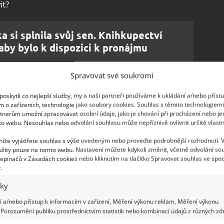
it?
a si splnila svůj sen. Knihkupectví
, aby bylo k dispozici k pronájmu
Spravovat své soukromí
 oceán
oskytli co nejlepší služby, my a naši partneři používáme k ukládání a/nebo příst
m o zařízeních, technologie jako soubory cookies. Souhlas s těmito technologiem
tnerům umožní zpracovávat osobní údaje, jako je chování při procházení nebo j
oukromých pokojů – ložnice a koupelny – od
to webu. Nesouhlas nebo odvolání souhlasu může nepříznivě ovlivnit určité vlastn
koje a kuchyně. Vznikly mu tak
dvě oddělené
 níže vyjádřete souhlas s výše uvedeným nebo proveďte podrobnější rozhodnutí. 
sa
. Benův domov je naprosto off-grid, stejně jako
žity pouze na tomto webu. Nastavení můžete kdykoli změnit, včetně odvolání so
páru, o kterém jsme psali již dříve na
epínačů v Zásadách cookies nebo kliknutím na tlačítko Spravovat souhlas ve spod
.
apojen na žádné inženýrské sítě. Elektřinu
ť.
iky
 a/nebo přístup k informacím v zařízení, Měření výkonu reklam, Měření výkonu
povídal jeho preferencím. Například kuchyně tak
Porozumění publiku prostřednictvím statistik nebo kombinací údajů z různých zdr
či a je zde dokonce i ostrůvek, který poskytuje