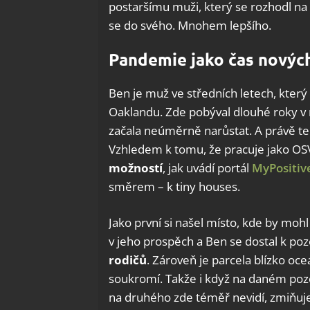
postaršímu muži, který se rozhodl na
se do svého. Mnohem lepšího.
Pandemie jako čas novýc
Ben je muž ve středních letech, který 
Oaklandu. Zde pobýval dlouhé roky v
začala neúměrně narůstat. A právě te
Vzhledem k tomu, že pracuje jako O
možností
, jak uvádí portál
MyPositiv
směrem – k tiny houses.
Jako první si našel místo, kde by moh
v jeho prospěch a Ben se dostal k po
rodičů
. Zároveň je parcela blízko o
soukromí. Takže i když na daném poz
na druhého zde téměř nevidí, zmiňu