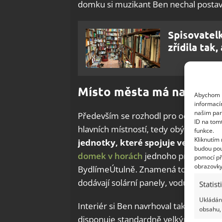
domku si muzikant Ben nechal postav
Spisovatelk
zřídila tak
Místo města má na dosah
Abychom p
informací
našim par
Především se rozhodl pro oddělení s
ID na tom
hlavních místností, tedy obývacího po
funkce.
Kliknutím
jednotky, které spojuje velká tera
budou pou
domek v horách
jednoho pracovitého 
pomocí př
obrazovky
BydlímeÚtulně. Znamená to, že není n
dodávají solární panely, vodu zase déš
Statist
Ukládání
Interiér si Ben navrhoval tak, aby od
obsahu, 
disponuje standardně velkými spotřebi