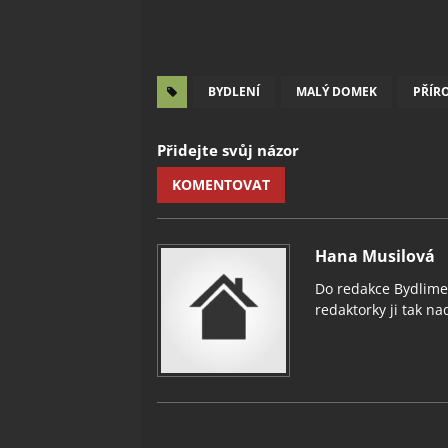
BYDLENÍ
MALÝ DOMEK
PŘÍR
Přidejte svůj názor
KOMENTOVAT
Hana Musilová
Do redakce Bydlimeu
redaktorky ji tak nad