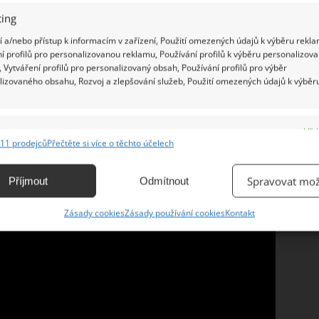
nost
. A např. ložnice je orientovaná tak, aby v ní
ing
tní odpočinek.
 a/nebo přístup k informacím v zařízení, Použití omezených údajů k výběru rekla
í profilů pro personalizovanou reklamu, Používání profilů k výběru personalizov
 Vytváření profilů pro personalizovaný obsah, Používání profilů pro výběr
lizovaného obsahu, Rozvoj a zlepšování služeb, Použití omezených údajů k výběr
e
Vžd
11 prodejců
Přečtěte si více o těchto účelech
ání a kombinování údajů z jiných zdrojů údajů, Propojení různých zařízení,
kace zařízení na základě automaticky přenášených informací.
Spravovat mož
Příjmout
Odmítnout
ání přesných údajů o zeměpisné poloze, Identifikace zařízení na
Zásady cookies
Zásady používání cookies
Kontakt
ě aktivně vyžádaných informací.
ění bezpečnosti, předcházení a zjišťování podvodů a
ňování chyb, Poskytování a zobrazování reklamy a obsahu,
Vžd
ní a sdělování voleb ochrany osobních údajů.