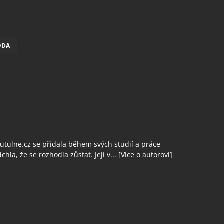
ODA
tulne.cz se přidala během svých studií a práce
chla, že se rozhodla zůstat. Její v...
[Více o autorovi]