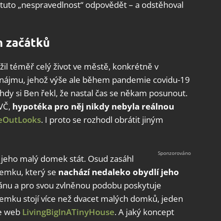
 tuto „nespravedlnost“ odpovědět – a odstěhoval
h začátků
žil téměř celý život ve městě, konkrétně v
 nájmu, jehož výše ale během pandemie covidu-19
hdy si Ben řekl, že nastal čas se někam posunout.
SVČ,
hypotéka pro něj nikdy nebyla reálnou
eOutLooks
. I proto se rozhodl obrátit jiným
l jeho malý domek stát. Osud zasáhl
zemku, který se
nachází nedaleko obydlí jeho
ceánu a pro svou zvlněnou podobu poskytuje
emku stojí více než dvacet malých domků, jeden
je web
LivingBigInATinyHouse
. A jaký koncept