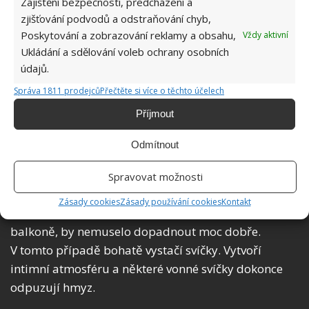
Zajištění bezpečnosti, předcházení a
zjišťování podvodů a odstraňování chyb,
Poskytování a zobrazování reklamy a obsahu,
Vždy aktivní
Ukládání a sdělování voleb ochrany osobních
údajů.
Správa 1811 prodejců
Přečtěte si více o těchto účelech
Příjmout
Živý oheň
Odmítnout
Posezení u ohýnku má prostě své kouzlo. Ať už
Spravovat možnosti
grilujete s přáteli nebo jste se rozhodli pro oheň
Zásady cookies
Zásady používání cookies
Kontakt
z relaxačních důvodů. Ovšem rozdělávat oheň na
balkoně, by nemuselo dopadnout moc dobře.
V tomto případě bohatě vystačí svíčky. Vytvoří
intimní atmosféru a některé vonné svíčky dokonce
odpuzují hmyz.