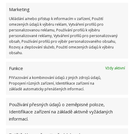
Marketing
Police na kytky
Ukládání a/nebo přístup k informacím v zařízení, Použití
omezených údajů k výběru reklam, Vytváření profilů pro
personalizovanou reklamu, Používání profilů k výběru
Bojujete-li s opravdu malým prostorem, pak je
personalizované reklamy, Vytváření profilů pro personalizovaný
vhodné použít poličky či regály na květináče. Určitě
obsah, Používání profilů pro výběr personalizovaného obsahu,
Rozvoj a zlepšování služeb, Použití omezených údajů k výběru
se nemusíte zříkat kytek, které blahodárně působí
obsahu.
na lidskou psychiku. Dalším praktickým řešením je
umístit květináče na plot, zábradlí terasy či balkonu.
Funkce
Vždy aktivní
Nezaberou místo a potěší vás svými květy i vůní.
Přiřazování a kombinování údajů z jiných zdrojů údajů,
Propojení různých zařízení, Identifikace zařízení na
základě automaticky přenášených informací.
Používání přesných údajů o zeměpisné poloze,
Identifikace zařízení na základě aktivně vyžádaných
informací.