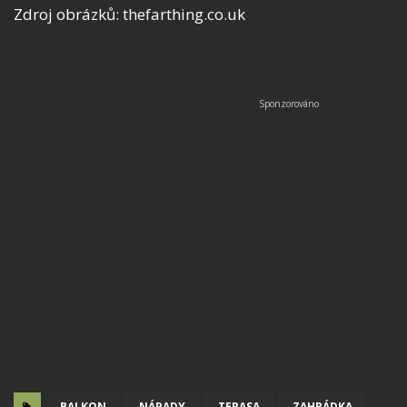
Zdroj obrázků: thefarthing.co.uk
BALKON
NÁPADY
TERASA
ZAHRÁDKA