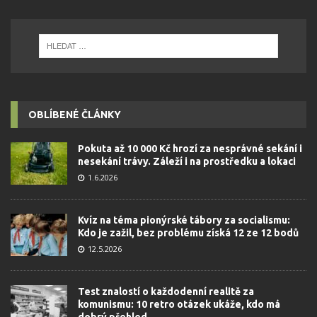
OBLÍBENÉ ČLÁNKY
Pokuta až 10 000 Kč hrozí za nesprávné sekání i
nesekání trávy. Záleží i na prostředku a lokaci
1.6.2026
Kvíz na téma pionýrské tábory za socialismu:
Kdo je zažil, bez problému získá 12 ze 12 bodů
12.5.2026
Test znalostí o každodenní realitě za
komunismu: 10 retro otázek ukáže, kdo má
dobrý přehled