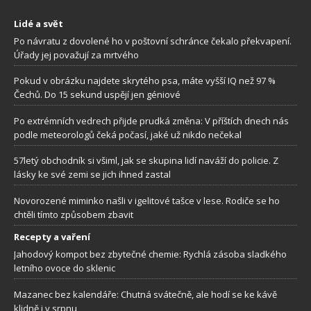
Lidé a svět
Po návratu z dovolené ho v poštovní schránce čekalo překvapení.
Úřady jej považují za mrtvého
Pokud v obrázku najdete skrytého psa, máte vyšší IQ než 97 %
Čechů. Do 15 sekund uspějí jen géniové
Po extrémních vedrech přijde prudká změna: V příštích dnech nás
podle meteorologů čeká počasí, jaké už nikdo nečekal
57letý obchodník si všiml, jak se skupina lidí naváží do policie. Z
lásky ke své zemi se jich ihned zastal
Novorozené miminko našli v igelitové tašce v lese. Rodiče se ho
chtěli tímto způsobem zbavit
Recepty a vaření
Jahodový kompot bez zbytečné chemie: Rychlá zásoba sladkého
letního ovoce do sklenic
Mazanec bez kalendáře: Chutná svátečně, ale hodí se ke kávě
klidně i v srpnu