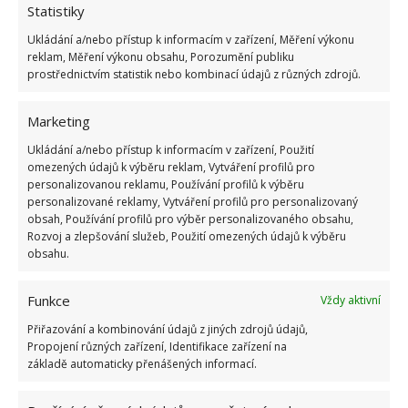
čaje nebo kávy do půdy.
Statistiky
Ukládání a/nebo přístup k informacím v zařízení, Měření výkonu
Fotografie: Pixabay
reklam, Měření výkonu obsahu, Porozumění publiku
prostřednictvím statistik nebo kombinací údajů z různých zdrojů.
Marketing
Ukládání a/nebo přístup k informacím v zařízení, Použití
omezených údajů k výběru reklam, Vytváření profilů pro
personalizovanou reklamu, Používání profilů k výběru
personalizované reklamy, Vytváření profilů pro personalizovaný
obsah, Používání profilů pro výběr personalizovaného obsahu,
Rozvoj a zlepšování služeb, Použití omezených údajů k výběru
obsahu.
Funkce
Vždy aktivní
Přiřazování a kombinování údajů z jiných zdrojů údajů,
Propojení různých zařízení, Identifikace zařízení na
základě automaticky přenášených informací.