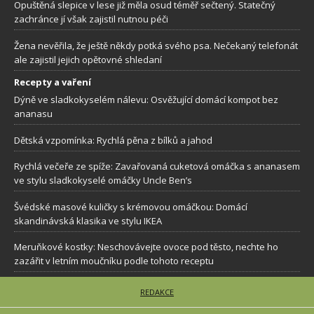
Opuštěná slepice v lese již měla osud téměř sečtený. Statečný
zachránce jí však zajistil nutnou péči
Žena nevěřila, že ještě někdy potká svého psa. Nečekaný telefonát
ale zajistil jejich opětovné shledaní
Recepty a vaření
Dýně ve sladkokyselém nálevu: Osvěžující domácí kompot bez
ananasu
Dětská vzpomínka: Rychlá pěna z bílků a jahod
Rychlá večeře ze spíže: Zavařovaná cuketová omáčka s ananasem
ve stylu sladkokyselé omáčky Uncle Ben’s
Švédské masové kuličky s krémovou omáčkou: Domácí
skandinávská klasika ve stylu IKEA
Meruňkové kostky: Neschovávejte ovoce pod těsto, nechte ho
zazářit v letním moučníku podle tohoto receptu
REDAKCE