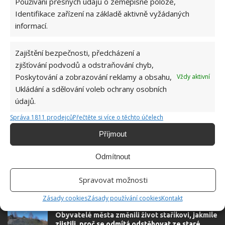
Používání přesných údajů o zeměpisné poloze,
Identifikace zařízení na základě aktivně vyžádaných
DOMOV
PÉČE
ROSTLINY
informací.
Zajištění bezpečnosti, předcházení a
Hana Musilová
zjišťování podvodů a odstraňování chyb,
Poskytování a zobrazování reklamy a obsahu,
Vždy aktivní
Do redakce Bydlimeutulne.cz se
přidala během svých studií a práce
Ukládání a sdělování voleb ochrany osobních
redaktorky ji tak nadchla, že se
údajů.
rozhodla zůstat. Její v...
[Více o
Správa 1811 prodejců
Přečtěte si více o těchto účelech
autorovi]
Příjmout
Odmítnout
Spravovat možnosti
SOUVISEJÍCÍ ČLÁNKY
Zásady cookies
Zásady používání cookies
Kontakt
Obyvatelé města změnili život staříkovi, jakmile
zjistili, proč se odmítá odstěhovat ze staré