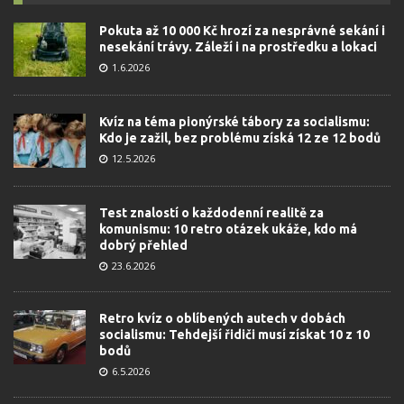
Pokuta až 10 000 Kč hrozí za nesprávné sekání i
nesekání trávy. Záleží i na prostředku a lokaci
1.6.2026
Kvíz na téma pionýrské tábory za socialismu:
Kdo je zažil, bez problému získá 12 ze 12 bodů
12.5.2026
Test znalostí o každodenní realitě za
komunismu: 10 retro otázek ukáže, kdo má
dobrý přehled
23.6.2026
Retro kvíz o oblíbených autech v dobách
socialismu: Tehdejší řidiči musí získat 10 z 10
bodů
6.5.2026