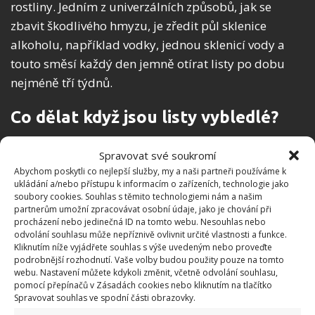
rostliny. Jedním z univerzálních způsobů, jak se
zbavit škodlivého hmyzu, je zředit půl sklenice
alkoholu, například vodky, jednou sklenicí vody a
touto směsí každý den jemně otírat listy po dobu
nejméně tří týdnů.
Co dělat když jsou listy vybledlé?
Pokud jsou listy vaší rostliny jakoby vybledlé a
Spravovat své soukromí
mnohem méně zelené či barevné, než by měly být, a
Abychom poskytli co nejlepší služby, my a naši partneři používáme k
ukládání a/nebo přístupu k informacím o zařízeních, technologie jako
zároveň vidíte, že došlo k poklesu půdy v květináči, je
soubory cookies. Souhlas s těmito technologiemi nám a našim
důvodem problému nedostatek živin v půdě. Možná
partnerům umožní zpracovávat osobní údaje, jako je chování při
procházení nebo jedinečná ID na tomto webu. Nesouhlas nebo
jste rostlinu dlouho nepřesazovali. Není ale vhodné
odvolání souhlasu může nepříznivě ovlivnit určité vlastnosti a funkce.
rostlinu okamžitě přesadit v takovémto oslabením
Kliknutím níže vyjádřete souhlas s výše uvedeným nebo proveďte
podrobnější rozhodnutí. Vaše volby budou použity pouze na tomto
stavu, neboť sám proces přesazení je pro rostlinu
webu. Nastavení můžete kdykoli změnit, včetně odvolání souhlasu,
poměrně náročný a stresující. Než rostlinu
pomocí přepínačů v Zásadách cookies nebo kliknutím na tlačítko
Spravovat souhlas ve spodní části obrazovky.
přesadíte, zkuste jí dopřát ozdravnou kúru přidáním