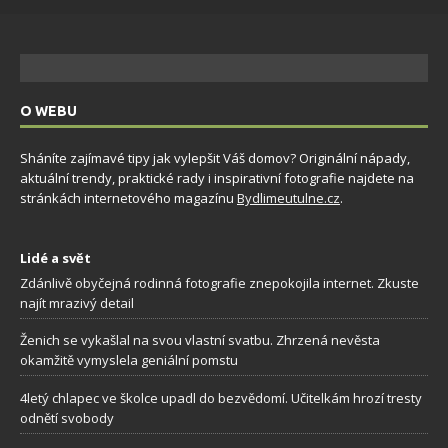
O WEBU
Sháníte zajímavé tipy jak vylepšit Váš domov? Originální nápady,
aktuální trendy, praktické rady i inspirativní fotografie najdete na
stránkách internetového magazínu
Bydlimeutulne.cz
.
Lidé a svět
Zdánlivě obyčejná rodinná fotografie znepokojila internet. Zkuste
najít mrazivý detail
Ženich se vykašlal na svou vlastní svatbu. Zhrzená nevěsta
okamžitě vymyslela geniální pomstu
4letý chlapec ve školce upadl do bezvědomí. Učitelkám hrozí tresty
odnětí svobody