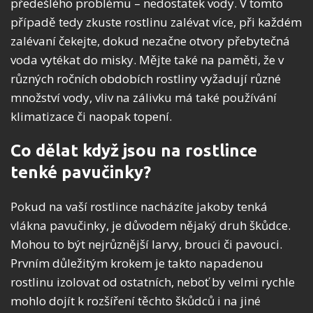
předešlého problému – nedostatek vody. V tomto
případě tedy zkuste rostlinu zalévat více, při každém
zalévaní čekejte, dokud nezačne otvory přebytečná
voda vytékat do misky. Mějte také na paměti, že v
různých ročních obdobích rostliny vyžadují různé
množství vody, vliv na zálivku má také používání
klimatizace či naopak topení.
Co dělat když jsou na rostlince
tenké pavučinky?
Pokud na vaší rostlince nacházíte jakoby tenká
vlákna pavučinky, je důvodem nějaký druh škůdce.
Mohou to být nejrůznější larvy, brouci či pavouci.
Prvním důležitým krokem je takto napadenou
rostlinu izolovat od ostatních, neboť by velmi rychle
mohlo dojít k rozšíření těchto škůdců i na jiné