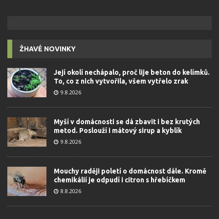
ŽHAVÉ NOVINKY
Její okolí nechápalo, proč lije beton do kelímků.
To, co z nich vytvořila, všem vytřelo zrak
9.8.2026
Myší v domácnosti se dá zbavit i bez krutých
metod. Poslouží i mátový sirup a kyblík
9.8.2026
Mouchy raději poletí o domácnost dále. Kromě
chemikálií je odpudí i citron s hřebíčkem
8.8.2026