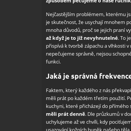
způsobem pečujeme o naše ručníky
Nejčastějším problémem, kterému jsme
je skutečnost, že usychají mnohem pom
mnoha důvodů, proč se jejich praní
až když je to již nevyhnutelné
. To 
přispívá k tvorbě zápachu a vlhkosti 
nepečujeme správně, nejsou schopné d
funkci.
Jaká je správná frekvence
Faktem, který každého z nás překvapí
měli prát po každém třetím použití. P
kuchyni, které přicházejí do přímého s
měli prát denně
. Dle průzkumů v do
uchylujeme až ve chvíli, kdy pociťuj
usazování kožních buněk našeho těla 