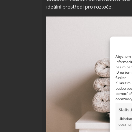
ideální prostředí pro roztoče.
Abychom p
informací
našim par
ID na tom
funkce.
Kliknutím
budou pou
pomocí př
obrazovky
Statist
Ukládání
obsahu, 