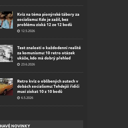
Kvíz na téma pionýrské tábory za
socialismu: Kdo je zažil, bez
problému získá 12 ze 12 bodů
12.5.2026
Test znalostí o každodenní realitě
za komunismu: 10 retro otázek
ukáže, kdo má dobrý přehled
23.6.2026
Retro kvíz o oblíbených autech v
dobách socialismu: Tehdejší řidiči
musí získat 10 z 10 bodů
6.5.2026
HAVÉ NOVINKY