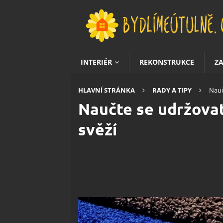
INTERIÉR
REKONSTRUKCE
Z
HLAVNÍ STRÁNKA
RADY A TIPY
Nauč
Naučte se udržovat 
svěží