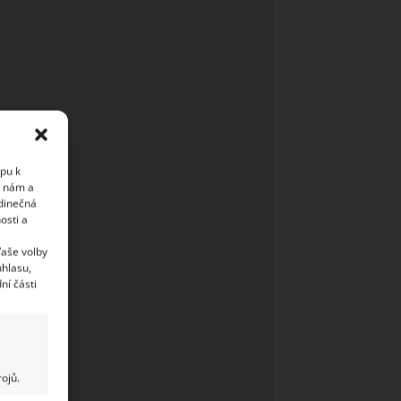
upu k
i nám a
edinečná
osti a
Vaše volby
uhlasu,
ní části
ojů.