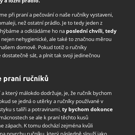
 a ložní prádlo.
 při praní a pečování o naše ručníky vystaveni,
aleji, než ostatní prádlo. Je to tedy jeden z
 vyhýbáme a odkládáme ho na
poslední chvíli, tedy
je nejen nehygienické, ale také to značnou měrou
v našem domově. Pokud totiž o ručníky
ostatečně sát, a plnit tak svoji jedinečnou
 praní ručníků
 a který málokdo dodržuje, je, že ručník bychom
okud se jedná o utěrky a ručníky používané v
tyku s talíři a potravinami,
ty bychom dokonce
mácnostech se ale k praní těchto kusů
eme zápach. K tomu dochází zejména kvůli
na povrchu ručníku, který následně slouží jako