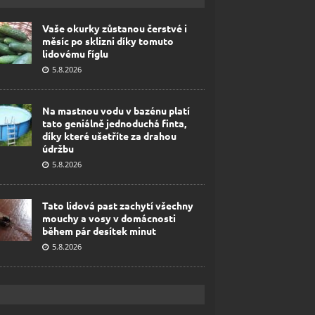
Vaše okurky zůstanou čerstvé i
měsíc po sklizni díky tomuto
lidovému fíglu
5.8.2026
Na mastnou vodu v bazénu platí
tato geniálně jednoduchá finta,
díky které ušetříte za drahou
údržbu
5.8.2026
Tato lidová past zachytí všechny
mouchy a vosy v domácnosti
během pár desítek minut
5.8.2026