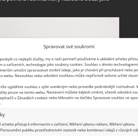
Spravovat své soukromí
oskytli co nejlepší služby, my a naši partneři používáme k ukládání a/nebo příst
m o zařízeních, technologie jako soubory cookies. Souhlas s těmito technologiem
tnerům umožní zpracovávat osobní údaje, jako je chování při procházení nebo j
to webu. Nesouhlas nebo odvolání souhlasu může nepříznivě ovlivnit určité vlastn
 níže vyjádřete souhlas s výše uvedeným nebo proveďte podrobnější rozhodnutí. 
žity pouze na tomto webu. Nastavení můžete kdykoli změnit, včetně odvolání so
epínačů v Zásadách cookies nebo kliknutím na tlačítko Spravovat souhlas ve spod
.
iky
 a/nebo přístup k informacím v zařízení, Měření výkonu reklam, Měření výkonu
Porozumění publiku prostřednictvím statistik nebo kombinací údajů z různých zdr