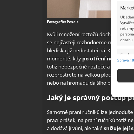
Market
Ukládání
Fotografie: Pexels
Vytvářen
reklamy,
Kvůli množení roztočů dochází ke vzni
persona
obsahu.
se nejčastěji rozhodneme ručník vyprat
hlediska již nedostatečná. K mnohem 
Funkc
momentě, kdy
po otření nenechám
Správa 18
Přiřazov
totiž nebezpečné roztoče a bakterie 
Identifi
rozprostřete na velkou plochu a vyva
nebo na hromadu dalšího prádla.
Použív
základ
Jaký je správný postup p
Zajišt
Samotné praní ručníků lze jednoduše
odstra
prací prášek, na praní ručníků totiž n
Ukládá
a dodává jí vůni, ale také
snižuje jej