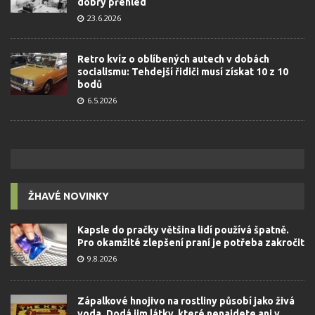
dobrý přehled
23.6.2026
Retro kvíz o oblíbených autech v dobách
socialismu: Tehdejší řidiči musí získat 10 z 10
bodů
6.5.2026
ŽHAVÉ NOVINKY
Kapsle do pračky většina lidí používá špatně.
Pro okamžité zlepšení praní je potřeba zakročit
9.8.2026
Zápalkové hnojivo na rostliny působí jako živá
voda. Dodá jim látky, které nenajdete ani v