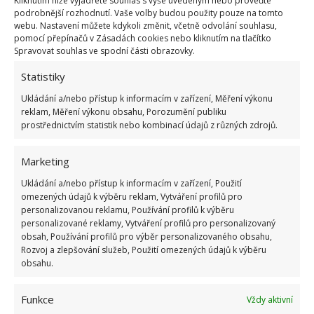
Kliknutím níže vyjádřete souhlas s výše uvedeným nebo proveďte
podrobnější rozhodnutí. Vaše volby budou použity pouze na tomto
A kde lze s hosty posedět? V přízemním rodinném
webu. Nastavení můžete kdykoli změnit, včetně odvolání souhlasu,
pokoji, který je obrovský a nalézá se v něm
pomocí přepínačů v Zásadách cookies nebo kliknutím na tlačítko
Spravovat souhlas ve spodní části obrazovky.
oboustranný kamenný krb, který zatepluje celý
prostor včetně herny s kulečníkem.
Statistiky
Ukládání a/nebo přístup k informacím v zařízení, Měření výkonu
V létě se s hosty lze naopak přesunout pod
reklam, Měření výkonu obsahu, Porozumění publiku
prostřednictvím statistik nebo kombinací údajů z různých zdrojů.
zastřešenou terasu, do altánu, případně posedět u
jezírka či bazénu, nechybí samozřejmě ani wellness
Marketing
zóna. To vše za 699 tisíc dolarů.
Ukládání a/nebo přístup k informacím v zařízení, Použití
omezených údajů k výběru reklam, Vytváření profilů pro
personalizovanou reklamu, Používání profilů k výběru
personalizované reklamy, Vytváření profilů pro personalizovaný
obsah, Používání profilů pro výběr personalizovaného obsahu,
Rozvoj a zlepšování služeb, Použití omezených údajů k výběru
obsahu.
Funkce
Vždy aktivní