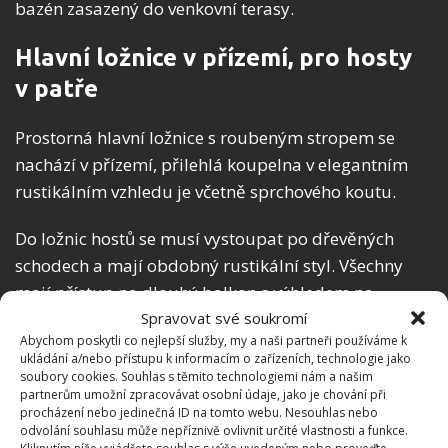
bazén zasazený do venkovní terasy.
Hlavní ložnice v přízemí, pro hosty
v patře
Prostorná hlavní ložnice s roubeným stropem se
nachází v přízemí, přilehlá koupelna v elegantním
rustikálním vzhledu je včetně sprchového koutu.
Do ložnic hostů se musí vystoupat po dřevěných
schodech a mají obdobný rustikální styl. Všechny
mají přístup na dlouhý balkon s výhledem na
dvorek. V blízkosti ložnic je krásná koupelna s
Spravovat své soukromí
Abychom poskytli co nejlepší služby, my a naši partneři používáme k
keramickou sprchou.
ukládání a/nebo přístupu k informacím o zařízeních, technologie jako
soubory cookies. Souhlas s těmito technologiemi nám a našim
Posezení v obývacím pokoji nebo v
partnerům umožní zpracovávat osobní údaje, jako je chování při
procházení nebo jedinečná ID na tomto webu. Nesouhlas nebo
herně
odvolání souhlasu může nepříznivě ovlivnit určité vlastnosti a funkce.