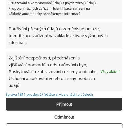
Přiřazování a kombinování údajů z jiných zdrojů údajů,
Propojení různých zařízení, Identifikace zařízení na
základě automaticky přenášených informací.
Používání přesných údajů o zeměpisné poloze,
Identifikace zařízení na základě aktivně vyžádaných
informací.
Zajištění bezpečnosti, předcházení a
BYDLENÍ
INTERIÉR
PŘÍRODA
SRUB
zjišťování podvodů a odstraňování chyb,
Poskytování a zobrazování reklamy a obsahu,
Vždy aktivní
Ukládání a sdělování voleb ochrany osobních
údajů.
Hana Musilová
Správa 1811 prodejců
Přečtěte si více o těchto účelech
Do redakce Bydlimeutulne.cz se
přidala během svých studií a práce
Příjmout
redaktorky ji tak nadchla, že se
rozhodla zůstat. Její v...
[Více o
Odmítnout
autorovi]