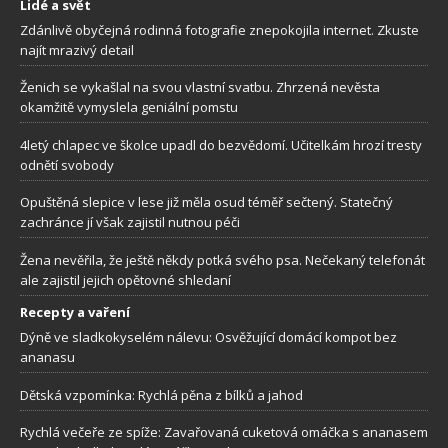
Lidé a svět
Zdánlivě obyčejná rodinná fotografie znepokojila internet. Zkuste
najít mrazivý detail
Ženich se vykašlal na svou vlastní svatbu. Zhrzená nevěsta
okamžitě vymyslela geniální pomstu
4letý chlapec ve školce upadl do bezvědomí. Učitelkám hrozí tresty
odnětí svobody
Opuštěná slepice v lese již měla osud téměř sečtený. Statečný
zachránce jí však zajistil nutnou péči
Žena nevěřila, že ještě někdy potká svého psa. Nečekaný telefonát
ale zajistil jejich opětovné shledaní
Recepty a vaření
Dýně ve sladkokyselém nálevu: Osvěžující domácí kompot bez
ananasu
Dětská vzpomínka: Rychlá pěna z bílků a jahod
Rychlá večeře ze spíže: Zavařovaná cuketová omáčka s ananasem