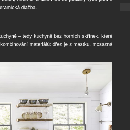
keramická dlažba.
 kuchyně – tedy kuchyně bez horních skřínek, které
e kombinování materiálů: dřez je z mastku, mosazná