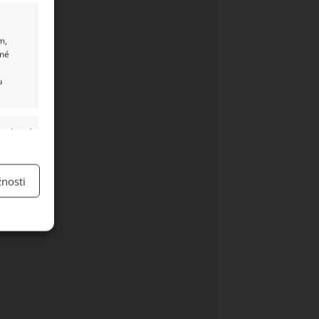
m,
ané
u
y aktivní
nosti
y aktivní