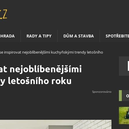
AHRADA
RADY A TIPY
DŮM A STAVBA
SPOTŘEBIT
se inspirovat nejoblíbenějšími kuchyňskými trendy letošního
at nejoblíbenějšími
y letošního roku
O