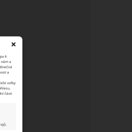
upu k
i nám a
edinečná
osti a
Vaše volby
uhlasu,
ní části
ojů.