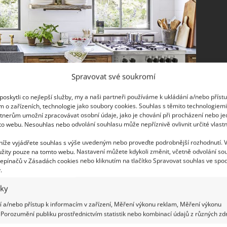
Spravovat své soukromí
oskytli co nejlepší služby, my a naši partneři používáme k ukládání a/nebo příst
m o zařízeních, technologie jako soubory cookies. Souhlas s těmito technologiem
tnerům umožní zpracovávat osobní údaje, jako je chování při procházení nebo j
to webu. Nesouhlas nebo odvolání souhlasu může nepříznivě ovlivnit určité vlastn
 níže vyjádřete souhlas s výše uvedeným nebo proveďte podrobnější rozhodnutí. 
žity pouze na tomto webu. Nastavení můžete kdykoli změnit, včetně odvolání so
epínačů v Zásadách cookies nebo kliknutím na tlačítko Spravovat souhlas ve spod
.
iky
 barvách, připravila designérka Cathy Champanová
 a/nebo přístup k informacím v zařízení, Měření výkonu reklam, Měření výkonu
op i stěny vybrala bílé obložení, kuchyňská linka je
Porozumění publiku prostřednictvím statistik nebo kombinací údajů z různých zdr