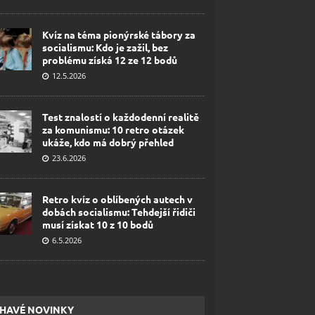
Kvíz na téma pionýrské tábory za
socialismu: Kdo je zažil, bez
problému získá 12 ze 12 bodů
12.5.2026
Test znalostí o každodenní realitě
za komunismu: 10 retro otázek
ukáže, kdo má dobrý přehled
23.6.2026
Retro kvíz o oblíbených autech v
dobách socialismu: Tehdejší řidiči
musí získat 10 z 10 bodů
6.5.2026
HAVÉ NOVINKY