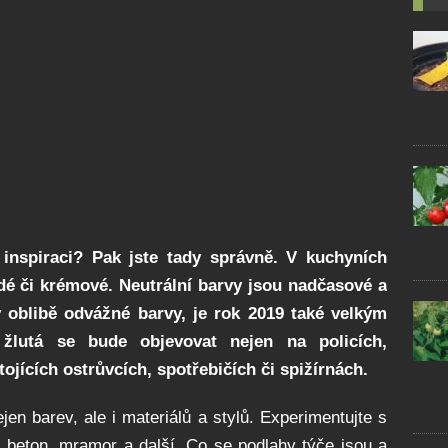
 inspiraci? Pak jste tady správně. V kuchyních
edé či krémové. Neutrální barvy jsou nadčasové a
 v oblibě odvážné barvy, je rok 2019 také velkým
 žlutá se bude objevovat nejen na policích,
ojících ostrůvcích, spotřebičích či spižírnách.
n barev, ale i materiálů a stylů. Experimentujte s
, beton, mramor a další. Co se podlahy týče jsou a