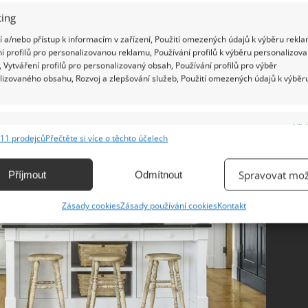
nechybí mosazné úchytky a černý mramor na volně
ing
 a/nebo přístup k informacím v zařízení, Použití omezených údajů k výběru rekla
í profilů pro personalizovanou reklamu, Používání profilů k výběru personalizov
 Vytváření profilů pro personalizovaný obsah, Používání profilů pro výběr
lizovaného obsahu, Rozvoj a zlepšování služeb, Použití omezených údajů k výběr
e
Vžd
11 prodejců
Přečtěte si více o těchto účelech
ání a kombinování údajů z jiných zdrojů údajů, Propojení různých zařízení,
kace zařízení na základě automaticky přenášených informací.
Spravovat mož
Příjmout
Odmítnout
ání přesných údajů o zeměpisné poloze, Identifikace zařízení na
Zásady cookies
Zásady používání cookies
Kontakt
ě aktivně vyžádaných informací.
ění bezpečnosti, předcházení a zjišťování podvodů a
ňování chyb, Poskytování a zobrazování reklamy a obsahu,
Vžd
ní a sdělování voleb ochrany osobních údajů.