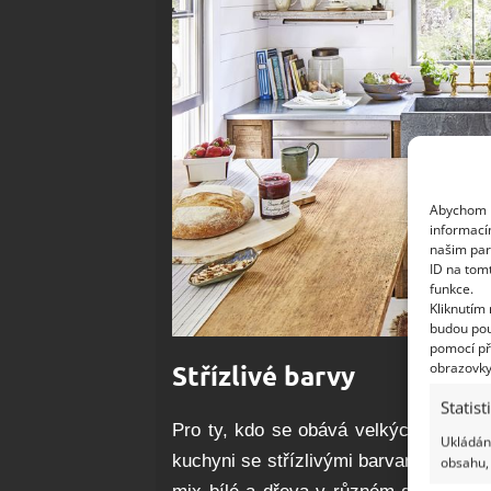
Abychom p
informací
našim par
ID na tom
funkce.
Kliknutím
budou pou
pomocí př
obrazovky
Střízlivé barvy
Statist
Pro ty, kdo se obává velkých změn v
Ukládání
kuchyni se střízlivými barvami. Pro str
obsahu, 