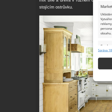
mix bílé a dřeva v různém designu, 
Market
stojícím ostrůvku.
Ukládání
Vytvářen
reklamy,
persona
obsahu.
Funkc
Správa 18
Přiřazov
Identifi
Použív
základ
Zajišt
odstra
Ukládá