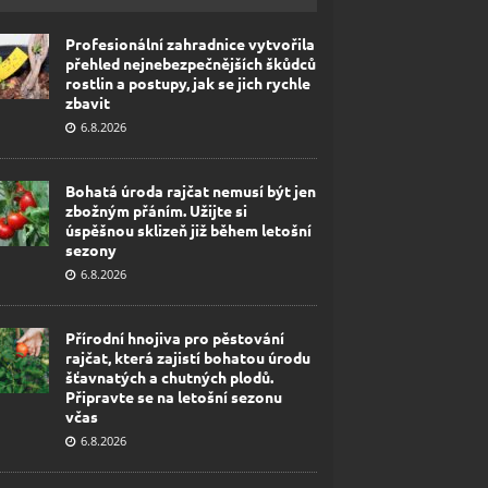
Profesionální zahradnice vytvořila
přehled nejnebezpečnějších škůdců
rostlin a postupy, jak se jich rychle
zbavit
6.8.2026
Bohatá úroda rajčat nemusí být jen
zbožným přáním. Užijte si
úspěšnou sklizeň již během letošní
sezony
6.8.2026
Přírodní hnojiva pro pěstování
rajčat, která zajistí bohatou úrodu
šťavnatých a chutných plodů.
Připravte se na letošní sezonu
včas
6.8.2026