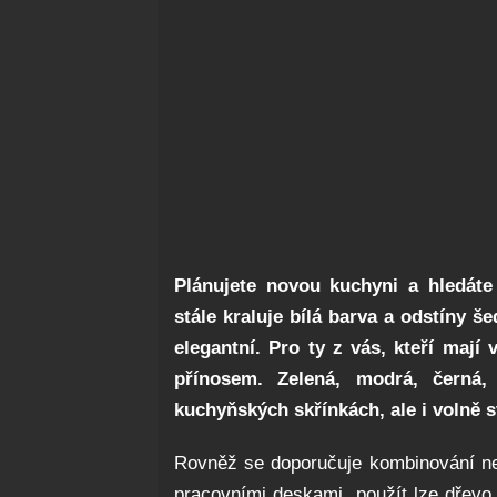
Plánujete novou kuchyni a hledáte
stále kraluje bílá barva a odstíny š
elegantní. Pro ty z vás, kteří mají
přínosem. Zelená, modrá, černá,
kuchyňských skřínkách, ale i volně st
Rovněž se doporučuje kombinování neje
pracovními deskami, použít lze dřevo