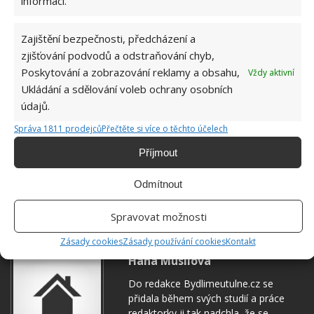
informací.
Zajištění bezpečnosti, předcházení a
zjišťování podvodů a odstraňování chyb,
Poskytování a zobrazování reklamy a obsahu,
Vždy aktivní
Ukládání a sdělování voleb ochrany osobních
údajů.
Správa 1811 prodejců
Přečtěte si více o těchto účelech
Příjmout
Odmítnout
NEBEZPEČÍ
PĚSTOVÁNÍ
ROSTLINY
Spravovat možnosti
Zásady cookies
Zásady používání cookies
Kontakt
Hana Musilová
Do redakce Bydlimeutulne.cz se
přidala během svých studií a práce
redaktorky ji tak nadchla, že se