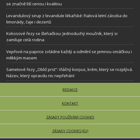
se značně liší cenou i kvalitou
Levandulový sirup z levandule lékařské: Fialová letní zásoba do
limonády, čaje i dezertů
Kokosové řezy se šlehačkou: Jednoduchý moučník, který si
zamiluje celá rodina
Vepřové na paprice zvládne každý a odmění se jemnou omáčkou i
měkkým masem
Sametové řezy „Obliž prst”: Vláčný korpus, krém, který se rozplývá.
Název, který opravdu nic nepřehání
REDAKCE
KONTAKT
ZÁSADY POUŽÍVÁNÍ COOKIES
ZÁSADY COOKIES (EU)