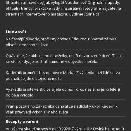
Sháníte zajímavé tipy jak vylepšit Váš domov? Originální nápady,
aktuální trendy, praktické rady i inspirativní fotografie najdete na
stránkách internetového magazínu
Bydlimeutulne.cz
.
Lidé a svět
Nejčastější důvody, proč listy orchidejí žloutnou: Špatná zálivka,
plíseň i nedostatek živin
Obával se, že pitbul jeho manželky, ublíží novorozené dceři. To, co
se stalo, když je nechali samotné v obýváku, nečekal
Kadeřník proměnil bezdomovce Marka: Z výsledku cizí lidé sotva
poznali, že jde o stejného muže
Vyzvedla si dítě ve školce a jela domů. To, co našla na jeho těle, ji
do běla vytočilo
Přání postaršího zákazníka označil za nadlidský úkol. Kadeřník
však předvedl výkon z jiného světa
Recepty a vaření
Velký test slunečnicových olejů 2026: 7 výrobků z českých obchodů