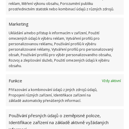
reklam, Měření výkonu obsahu, Porozumění publiku
prostřednictvím statistik nebo kombinací údajů z různých zdrojů.
Nebezpečí hrozí hlavně dětem a
zvířatům
Marketing
Ukládání a/nebo přístup k informacím v zařízení, Použití
Všechny pokojové rostliny, o kterých jste si přečetli,
omezených údajů k výběru reklam, Vytváření profilů pro
jsou nebezpečné nejen pro vás, ale hlavně pro děti
personalizovanou reklamu, Používání profilů k výběru
nebo zvířata. Pokud máte děti, vysvětlete jim, že se
personalizované reklamy, Vytváření profilů pro personalizovaný
obsah, Používání profilů pro výběr personalizovaného obsahu,
květin nesmí dotýkat, ani jim stříhat listy nebo je
Rozvoj a zlepšování služeb, Použití omezených údajů k výběru
olizovat. Zvířata by se k rostlinám neměly dostat
obsahu.
vůbec, proto je nejlepší dát rostliny do místnosti,
kam zvířata nechodí. I tak ale květinám dopřejte
Funkce
Vždy aktivní
správnou péči.
Přiřazování a kombinování údajů z jiných zdrojů údajů,
Propojení různých zařízení, Identifikace zařízení na
základě automaticky přenášených informací.
Používání přesných údajů o zeměpisné poloze,
Identifikace zařízení na základě aktivně vyžádaných