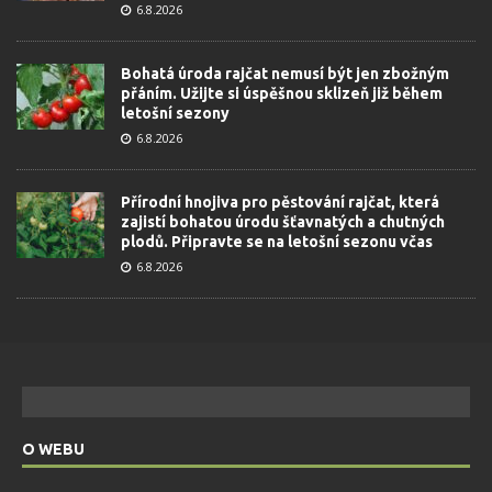
6.8.2026
Bohatá úroda rajčat nemusí být jen zbožným
přáním. Užijte si úspěšnou sklizeň již během
letošní sezony
6.8.2026
Přírodní hnojiva pro pěstování rajčat, která
zajistí bohatou úrodu šťavnatých a chutných
plodů. Připravte se na letošní sezonu včas
6.8.2026
O WEBU