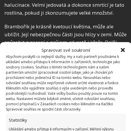
halucinace. Velmi jedovatá a dokonce smrtící je tato
rostlina, pokud ji zkonzumujete velké množství.
Brambořík je krásně kvetoucí květina, může ale
ublížit. Její nebezpečnou části jsou hlízy v zemi. Může
způsobit zvracení a průjem, závratě i křeče. Další
jedovaté a méně známé květiny jsou:
Spravovat své soukromí
Abychom poskytli co nejlepší služby, my a naši partneři používáme k
ukládání a/nebo přístupu k informacím o zařízeních, technologie jako
Břečťan
soubory cookies. Souhlas s těmito technologiemi nám a našim
Kroton
partnerům umožní zpracovávat osobní údaje, jako je chování při
procházení nebo jedinečná ID na tomto webu. Nesouhlas nebo
Toulitka
odvolání souhlasu může nepříznivě ovlivnit určité vlastnosti a funkce.
Kliknutím níže vyjádřete souhlas s výše uvedeným nebo proveďte
podrobnější rozhodnutí. Vaše volby budou použity pouze na tomto
Betlémská hvězda je oblíbenou květinu především v
webu. Nastavení můžete kdykoli změnit, včetně odvolání souhlasu,
období Vánoc. Nebezpečná je bílá mléčná šťáva,
pomocí přepínačů v Zásadách cookies nebo kliknutím na tlačítko
Spravovat souhlas ve spodní části obrazovky.
která se nachází ve výhoncích této rostliny. Míza
způsobí podráždění pokožky, výjimečně se může
Statistiky
vyskytnout i alergické astma.
Ukládání a/nebo přístup k informacím v zařízení, Měření výkonu