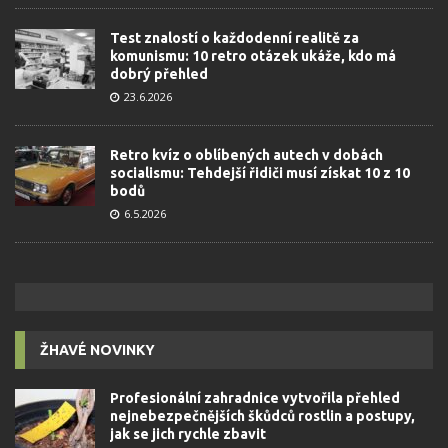
Test znalostí o každodenní realitě za
komunismu: 10 retro otázek ukáže, kdo má
dobrý přehled
23.6.2026
Retro kvíz o oblíbených autech v dobách
socialismu: Tehdejší řidiči musí získat 10 z 10
bodů
6.5.2026
ŽHAVÉ NOVINKY
Profesionální zahradnice vytvořila přehled
nejnebezpečnějších škůdců rostlin a postupy,
jak se jich rychle zbavit