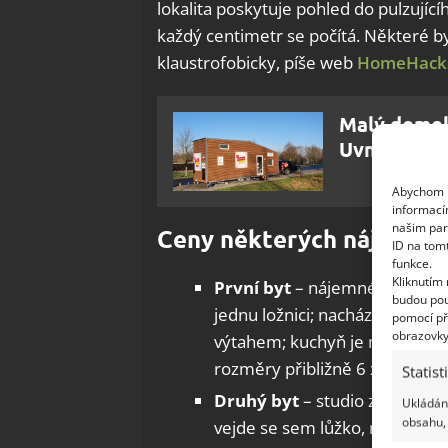
lokalita poskytuje pohled do pulzující
každý centimetr se počítá. Některé b
klaustrofobicky, píše web
HomeHack
Malý domek
Uvnitř však
Abychom p
informací
našim par
Ceny některých nájemníc
ID na tom
funkce.
Kliknutím
První byt
– nájemné činí 82 t
budou pou
jednu ložnici; nachází se v b
pomocí př
obrazovky
výtahem; kuchyň je maličká, al
rozměry přibližně 6 x 2,7 metr
Statist
Druhý byt
– studio za 75 tisí
Ukládání
obsahu, 
vejde se sem lůžko, malý jíde