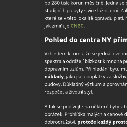
po 280 tisíc korun měsíčně. Jedná se
studijních po byty s více ložnicemi. Z
které se v této lokalitě opravdu plat
jak zmiňuje
CNBC
.
Pohled do centra NY přím
Vzhledem k tomu, že se jedná o velmi
spektra a odrážejí blízkost k mnoha p
dopravním uzlům. Při hledání bytu m
náklady
, jako jsou poplatky za služ
budovy. Důkladný výzkum a porovnání
rozpočet a životní styl.
A tak se podívejte na některé byty z té
obrázek. Prohlídka malých a cenově 
dobrodružství,
protože každý prosto