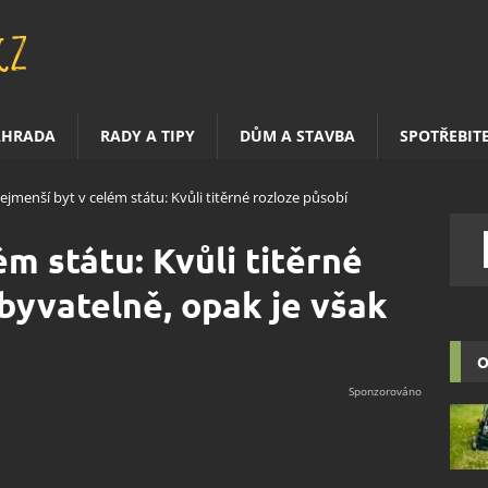
AHRADA
RADY A TIPY
DŮM A STAVBA
SPOTŘEBIT
ejmenší byt v celém státu: Kvůli titěrné rozloze působí
m státu: Kvůli titěrné
byvatelně, opak je však
O