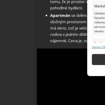
tomu, že je prostor využitý ef
Market
pohodlné bydlení.
Ukládání
Apartmán
se dvěma velkými 
Vytvářen
úložným prostorem a s velkým
reklamy,
persona
má okno, což je velice praktic
obsahu.
rodina s jedním dítětem, anebo
nájemné. Cena je, vzhledem k
Funkc
Správa 18
Přiřazov
Identifi
Použív
základ
Zajišt
odstra
Ukládá