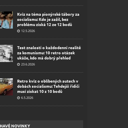
Kvíz na téma pionýrské tábory za
socialismu: Kdo je zažil, bez
problému získá 12 ze 12 bodů
12.5.2026
Test znalostí o každodenní realitě
za komunismu: 10 retro otázek
ukáže, kdo má dobrý přehled
23.6.2026
Retro kvíz o oblíbených autech v
dobách socialismu: Tehdejší řidiči
musí získat 10 z 10 bodů
6.5.2026
HAVÉ NOVINKY