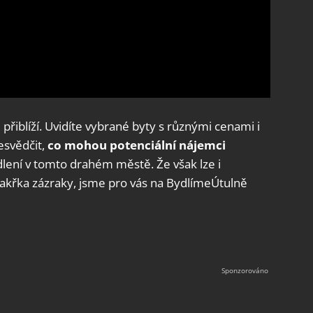
řiblíží. Uvidíte vybrané byty s různými cenami i
svědčit,
co mohou potenciální nájemci
lení v tomto drahém městě. Že však lze i
 takřka zázraky, jsme pro vás na BydlímeÚtulně