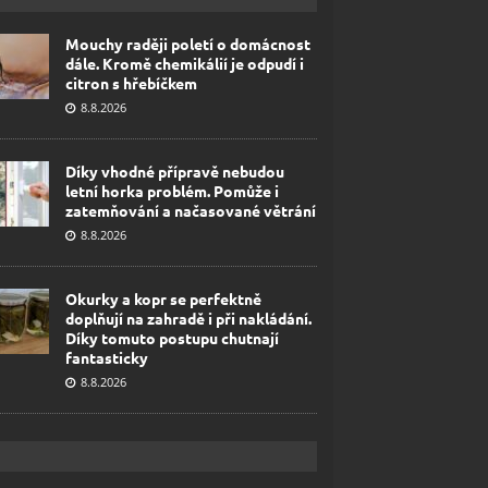
Mouchy raději poletí o domácnost
dále. Kromě chemikálií je odpudí i
citron s hřebíčkem
8.8.2026
Díky vhodné přípravě nebudou
letní horka problém. Pomůže i
zatemňování a načasované větrání
8.8.2026
Okurky a kopr se perfektně
doplňují na zahradě i při nakládání.
Díky tomuto postupu chutnají
fantasticky
8.8.2026