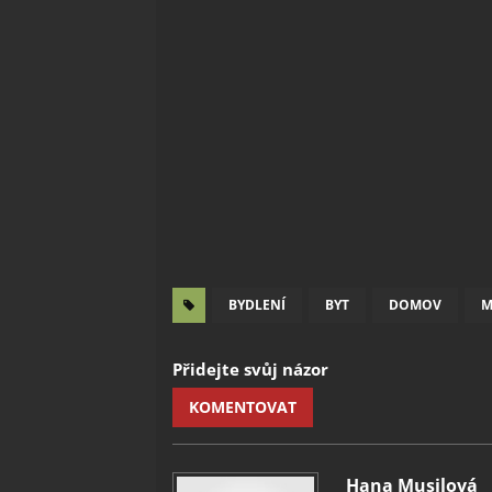
BYDLENÍ
BYT
DOMOV
M
Přidejte svůj názor
KOMENTOVAT
Hana Musilová