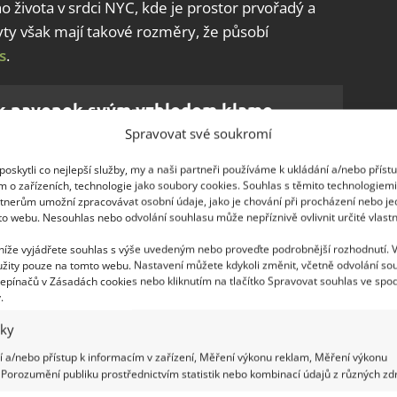
ho života v srdci NYC, kde je prostor prvořadý a
yty však mají takové rozměry, že působí
s
.
 navenek svým vzhledem klame.
 nabízí prostorný a luxusní interiér
Spravovat své soukromí
oskytli co nejlepší služby, my a naši partneři používáme k ukládání a/nebo příst
m o zařízeních, technologie jako soubory cookies. Souhlas s těmito technologiem
tnerům umožní zpracovávat osobní údaje, jako je chování při procházení nebo j
h bytů
to webu. Nesouhlas nebo odvolání souhlasu může nepříznivě ovlivnit určité vlastn
 níže vyjádřete souhlas s výše uvedeným nebo proveďte podrobnější rozhodnutí. 
isíc korun měsíčně; bytová jednotka má pouze
žity pouze na tomto webu. Nastavení můžete kdykoli změnit, včetně odvolání so
udově s průmyslovou prádelnou na chodbě a
epínačů v Zásadách cookies nebo kliknutím na tlačítko Spravovat souhlas ve spod
.
e přesto je v ní dřez i myčka; obývací pokoj má
ů, ale v jednom místě je ještě zúžený.
iky
c korun měsíčně; byt je díky velkým oknům světlý;
 a/nebo přístup k informacím v zařízení, Měření výkonu reklam, Měření výkonu
Porozumění publiku prostřednictvím statistik nebo kombinací údajů z různých zdr
lní stůl a malé oddychové posezení; vzhledem k