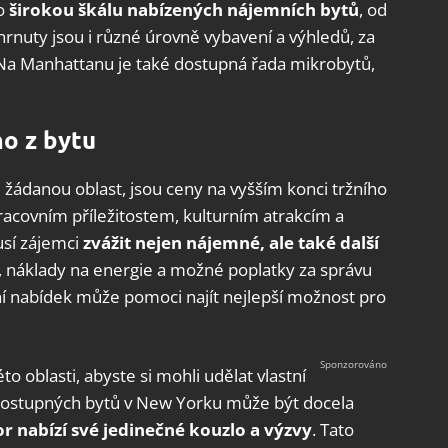
 o
širokou škálu nabízených nájemních bytů
, od
ahrnuty jsou i různé úrovně vybavení a výhledů, za
í. Na Manhattanu je také dostupná řada mikrobytů,
o z bytu
 žádanou oblast, jsou ceny na vyšším konci tržního
racovním příležitostem, kulturním atrakcím a
usí zájemci
zvážit nejen nájemné, ale také další
by, náklady na energie a možné poplatky za správu
 nabídek může pomoci najít nejlepší možnost pro
to oblasti, abyste si mohli udělat vlastní
dostupných bytů v New Yorku může být docela
r nabízí své jedinečné kouzlo a výzvy
. Tato