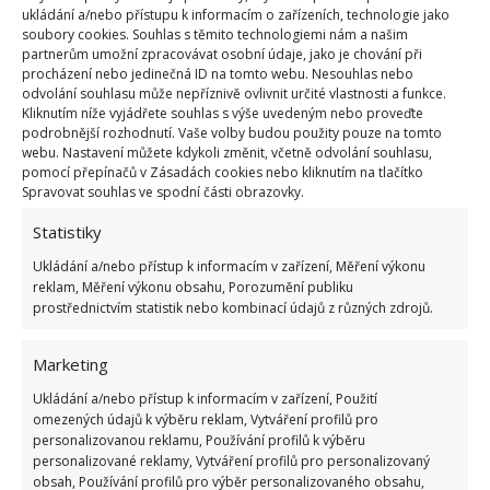
ukládání a/nebo přístupu k informacím o zařízeních, technologie jako
soubory cookies. Souhlas s těmito technologiemi nám a našim
partnerům umožní zpracovávat osobní údaje, jako je chování při
procházení nebo jedinečná ID na tomto webu. Nesouhlas nebo
odvolání souhlasu může nepříznivě ovlivnit určité vlastnosti a funkce.
Kliknutím níže vyjádřete souhlas s výše uvedeným nebo proveďte
podrobnější rozhodnutí. Vaše volby budou použity pouze na tomto
webu. Nastavení můžete kdykoli změnit, včetně odvolání souhlasu,
pomocí přepínačů v Zásadách cookies nebo kliknutím na tlačítko
Spravovat souhlas ve spodní části obrazovky.
Portugalsko
Statistiky
Villa Escarpa nacházející se v portugalském regionu
Ukládání a/nebo přístup k informacím v zařízení, Měření výkonu
reklam, Měření výkonu obsahu, Porozumění publiku
Algarve může některým znalcům architektury
prostřednictvím statistik nebo kombinací údajů z různých zdrojů.
určitými rysy připomínat slavnou brněnskou vilu
Tugendhat. Bíla vila ve tvaru kvádru se tyčí nad
Marketing
strmým srázem s výhledem na vesnici Praia da Luz,
Ukládání a/nebo přístup k informacím v zařízení, Použití
cílem bylo vytvořit efekt domu plovoucího nad
omezených údajů k výběru reklam, Vytváření profilů pro
personalizovanou reklamu, Používání profilů k výběru
krajinou. Chloubou domu je obrovská střešní terasa,
personalizované reklamy, Vytváření profilů pro personalizovaný
která mu dodává lehkost a vzdušnost.
obsah, Používání profilů pro výběr personalizovaného obsahu,