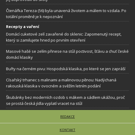
Čtenářka Tereza (56) byla unavená životem a málem to vzdala. Po
totální proměně je k nepoznání
Recepty a vaření
Domácí cuketové zelí zavařené do sklenic: Zapomenutý recept,
který si zamilujete hned po prvním otevření
Masové hašé se zelím přinese na stůl poctivost, šťávu a chuť české
domácí klasiky
Buřty na černém pivu: Hospodská klasika, po které se jen zapráší
Císařský trhanec s malinami a malinovou pěnou: Nadýchaná
rakouská klasika v ovocném a svěžím letním podání
Škubánky bez moderních ozdob s mákem a sádlem ukážou, proč
se prostá česká jídla vyplatí vracet na stůl
REDAKCE
KONTAKT