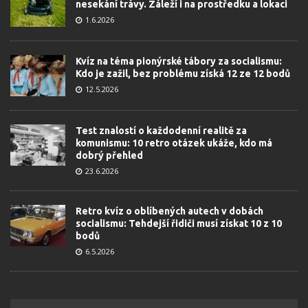
nesekání trávy. Záleží i na prostředku a lokaci
1.6.2026
Kvíz na téma pionýrské tábory za socialismu:
Kdo je zažil, bez problému získá 12 ze 12 bodů
12.5.2026
Test znalostí o každodenní realitě za
komunismu: 10 retro otázek ukáže, kdo má
dobrý přehled
23.6.2026
Retro kvíz o oblíbených autech v dobách
socialismu: Tehdejší řidiči musí získat 10 z 10
bodů
6.5.2026