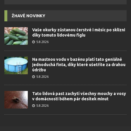
ŽHAVÉ NOVINKY
Vaše okurky zůstanou čerstvé i měsíc po sklizni
díky tomuto lidovému fíglu
5.8.2026
Na mastnou vodu v bazénu platí tato geniálně
jednoduchá finta, díky které ušetříte za drahou
údržbu
5.8.2026
Tato lidová past zachytí všechny mouchy a vosy
v domácnosti během pár desítek minut
5.8.2026