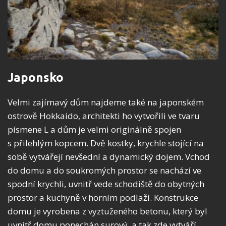
Japonsko
Velmi zajímavý dům najdeme také na japonském
ostrově Hokkaido, architekti ho vytvořili ve tvaru
písmene L a dům je velmi originálně spojen
s přilehlým kopcem. Dvě kostky, krychle stojící na
sobě vytvářejí nevšední a dynamický dojem. Vchod
do domu a do soukromých prostor se nachází ve
spodní krychli, uvnitř vede schodiště do obytných
prostor a kuchyně v horním podlaží. Konstrukce
domu je vyrobena z vyztuženého betonu, který byl
uvnitř domu ponechán surový, a tak zde vytváří