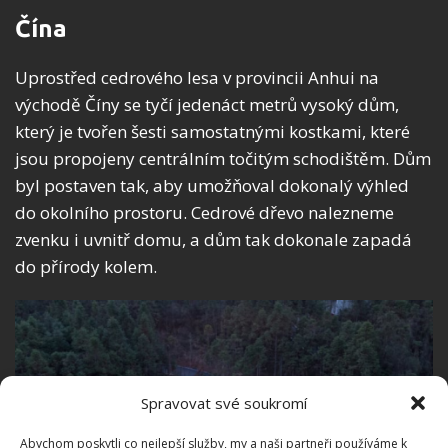
Čína
Uprostřed cedrového lesa v provincii Anhui na
východě Číny se tyčí jedenáct metrů vysoký dům,
který je tvořen šesti samostatnými kostkami, které
jsou propojeny centrálním točitým schodištěm. Dům
byl postaven tak, aby umožňoval dokonalý výhled
do okolního prostoru. Cedrové dřevo nalezneme
zvenku i uvnitř domu, a dům tak dokonale zapadá
do přírody kolem.
Spravovat své soukromí
Abychom poskytli co nejlepší služby, my a naši partneři používáme k