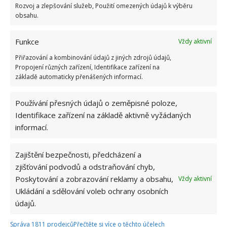
Rozvoj a zlepšování služeb, Použití omezených údajů k výběru
obsahu.
Funkce
Vždy aktivní
Přiřazování a kombinování údajů z jiných zdrojů údajů,
Propojení různých zařízení, Identifikace zařízení na
základě automaticky přenášených informací.
Používání přesných údajů o zeměpisné poloze,
Identifikace zařízení na základě aktivně vyžádaných
informací.
Zajištění bezpečnosti, předcházení a
zjišťování podvodů a odstraňování chyb,
Spojené státy americké
Poskytování a zobrazování reklamy a obsahu,
Vždy aktivní
Ukládání a sdělování voleb ochrany osobních
V Los Angeles se nachází dům s názvem Slice and
údajů.
Fold House, který připomíná origami. Architekti si
při jeho stavbě vyhráli s ostrými hranami a otvory
Správa 1811 prodejců
Přečtěte si více o těchto účelech