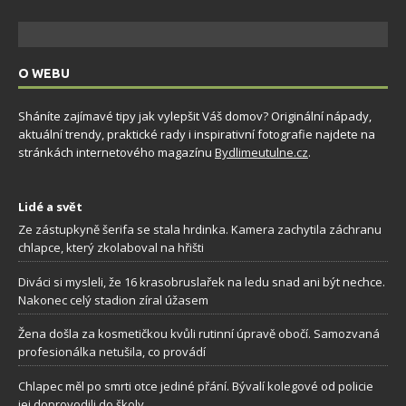
O WEBU
Sháníte zajímavé tipy jak vylepšit Váš domov? Originální nápady,
aktuální trendy, praktické rady i inspirativní fotografie najdete na
stránkách internetového magazínu
Bydlimeutulne.cz
.
Lidé a svět
Ze zástupkyně šerifa se stala hrdinka. Kamera zachytila záchranu
chlapce, který zkolaboval na hřišti
Diváci si mysleli, že 16 krasobruslařek na ledu snad ani být nechce.
Nakonec celý stadion zíral úžasem
Žena došla za kosmetičkou kvůli rutinní úpravě obočí. Samozvaná
profesionálka netušila, co provádí
Chlapec měl po smrti otce jediné přání. Bývalí kolegové od policie
jej doprovodili do školy