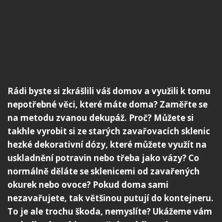
Rádi byste si zkrášlili váš domov a využili k tomu
nepotřebné věci, které máte doma? Zaměřte se
na metodu zvanou dekupáž. Proč? Můžete si
takhle vyrobit si ze starých zavařovacích sklenic
hezké dekorativní dózy, které můžete využít na
uskladnění potravin nebo třeba jako vázy? Co
normálně děláte se sklenicemi od zavařených
okurek nebo ovoce? Pokud doma sami
nezavařujete, tak většinou putují do kontejneru.
To je ale trochu škoda, nemyslíte? Ukážeme vám