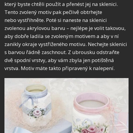
který byste chtěli použít a přenést jej na sklenici.
Tento zvolený motiv pak pečlivě obtrhejte
nebo vystřihněte. Poté si naneste na sklenici
zvolenou akrylovou barvu – nejlépe je volit takovou,
aby dobře ladila se zvoleným motivem a aby v ní
zanikly okraje vystřiženého motivu. Nechejte sklenici
s barvou řádně zaschnout. Z ubrousku odstraňte
dvě spodní vrstvy, aby vám zbyla jen potištěná
vrstva. Motiv máte takto připravený k nalepení.