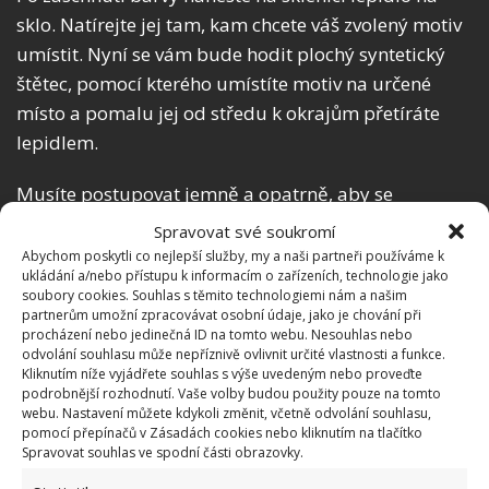
sklo. Natírejte jej tam, kam chcete váš zvolený motiv
umístit. Nyní se vám bude hodit plochý syntetický
štětec, pomocí kterého umístíte motiv na určené
místo a pomalu jej od středu k okrajům přetíráte
lepidlem.
Musíte postupovat jemně a opatrně, aby se
ubrousek nepotrhal. Takto vyrovnáte všechny
Spravovat své soukromí
potenciální nerovnosti. Nyní už jen opět nechat
Abychom poskytli co nejlepší služby, my a naši partneři používáme k
ukládání a/nebo přístupu k informacím o zařízeních, technologie jako
zaschnout a máte hotovo!
soubory cookies. Souhlas s těmito technologiemi nám a našim
partnerům umožní zpracovávat osobní údaje, jako je chování při
procházení nebo jedinečná ID na tomto webu. Nesouhlas nebo
odvolání souhlasu může nepříznivě ovlivnit určité vlastnosti a funkce.
Kliknutím níže vyjádřete souhlas s výše uvedeným nebo proveďte
podrobnější rozhodnutí. Vaše volby budou použity pouze na tomto
webu. Nastavení můžete kdykoli změnit, včetně odvolání souhlasu,
pomocí přepínačů v Zásadách cookies nebo kliknutím na tlačítko
Spravovat souhlas ve spodní části obrazovky.