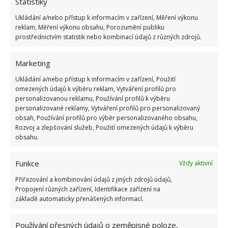
Statistiky
Ukládání a/nebo přístup k informacím v zařízení, Měření výkonu
reklam, Měření výkonu obsahu, Porozumění publiku
prostřednictvím statistik nebo kombinací údajů z různých zdrojů.
Marketing
Ukládání a/nebo přístup k informacím v zařízení, Použití
omezených údajů k výběru reklam, Vytváření profilů pro
A takto si můžete vyhrát se všemi nepotřebnými
personalizovanou reklamu, Používání profilů k výběru
personalizované reklamy, Vytváření profilů pro personalizovaný
sklenicemi ve vaší domácnosti. Díky vaší praxi
obsah, Používání profilů pro výběr personalizovaného obsahu,
budou i výsledné výrobky stále hezčí a třeba jimi i
Rozvoj a zlepšování služeb, Použití omezených údajů k výběru
podarujete své blízké.
obsahu.
Funkce
Vždy aktivní
Přiřazování a kombinování údajů z jiných zdrojů údajů,
Propojení různých zařízení, Identifikace zařízení na
základě automaticky přenášených informací.
Používání přesných údajů o zeměpisné poloze,