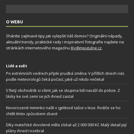
O WEBU
Sháníte zajímavé tipy jak vylepšit Váš domov? Originální nápady,
aktuální trendy, praktické rady i inspirativní fotografie najdete na
stránkách internetového magazínu
Bydlimeutulne.cz
.
Lidé a svět
Po extrémních vedrech přijde prudká změna: V příštích dnech nás
podle meteorologů čeká počasí, jaké už nikdo nečekal
57letý obchodník si všiml, jak se skupina lidí naváží do policie. Z
lásky ke své zemi se jich ihned zastal
Novorozené miminko našli v igelitové tašce v lese. Rodiče se ho
chtěli tímto způsobem zbavit
Díky mateřské dovolené měla získat až 2 000 000 Kč. Malý detail její
plány ihned rozebral