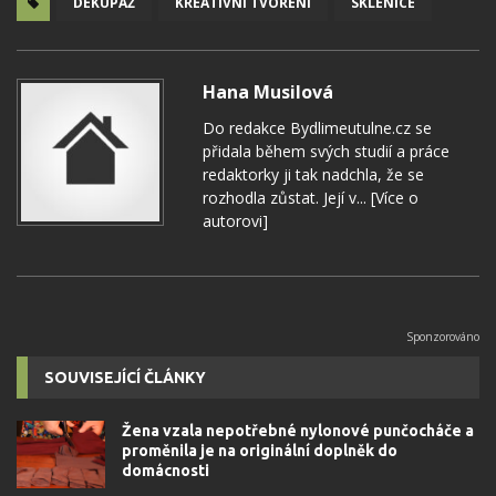
DEKUPÁŽ
KREATIVNÍ TVOŘENÍ
SKLENICE
Hana Musilová
Do redakce Bydlimeutulne.cz se
přidala během svých studií a práce
redaktorky ji tak nadchla, že se
rozhodla zůstat. Její v...
[Více o
autorovi]
SOUVISEJÍCÍ ČLÁNKY
Žena vzala nepotřebné nylonové punčocháče a
proměnila je na originální doplněk do
domácnosti