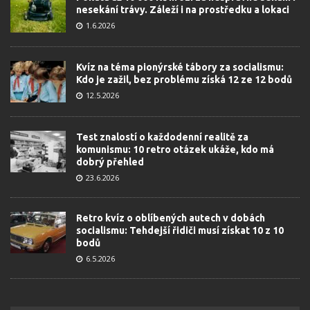
nesekání trávy. Záleží i na prostředku a lokaci
1.6.2026
Kvíz na téma pionýrské tábory za socialismu:
Kdo je zažil, bez problému získá 12 ze 12 bodů
12.5.2026
Test znalostí o každodenní realitě za
komunismu: 10 retro otázek ukáže, kdo má
dobrý přehled
23.6.2026
Retro kvíz o oblíbených autech v dobách
socialismu: Tehdejší řidiči musí získat 10 z 10
bodů
6.5.2026