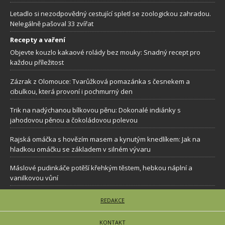
Letadlo si nezodpovědný cestující spletl se zoologickou zahradou.
Nelegálně pašoval 33 zvířat
Recepty a vaření
Objevte kouzlo kakaové rolády bez mouky: Snadný recept pro
každou příležitost
Zázrak z Olomouce: Tvarůžková pomazánka s česnekem a
cibulkou, která provoní i pochmurný den
Trik na nadýchanou bílkovou pěnu: Dokonalé indiánky s
jahodovou pěnou a čokoládovou polevou
Rajská omáčka s hovězím masem a kynutým knedlíkem: Jak na
hladkou omáčku se základem v silném vývaru
Máslové pudinkáče potěší křehkým těstem, hebkou náplní a
vanilkovou vůní
REDAKCE
KONTAKT