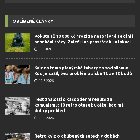
OBLÍBENÉ ČLÁNKY
Pokuta až 10 000 Kč hrozí za nesprávné sekání i
nesekání trávy. Záleží i na prostředku a lokaci
1.6.2026
Kvíz na téma pionýrské tábory za socialismu:
Kdo je zažil, bez problému získá 12 ze 12 bodů
12.5.2026
Test znalostí o každodenní realitě za
komunismu: 10 retro otázek ukáže, kdo má
dobrý přehled
23.6.2026
Retro kvíz o oblíbených autech v dobách