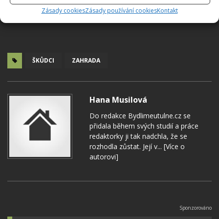
Zásady cookies
Zásady používání cookies
Kontakt
ŠKŮDCI
ZAHRADA
Hana Musilová
Do redakce Bydlimeutulne.cz se
přidala během svých studií a práce
redaktorky ji tak nadchla, že se
rozhodla zůstat. Její v...
[Více o
autorovi]