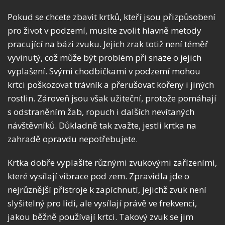
Pokud se chcete zbavit krtků, kteří jsou přizpůsobení
pro život v podzemí, musíte zvolit hlavně metody
pracující na bázi zvuku. Jejich zrak totiž není téměř
vyvinutý, což může být problém při snaze o jejich
vyplašení. Svými chodbičkami v podzemí mohou
krtci poškozovat trávník a přerušovat kořeny i jiných
rostlin. Zároveň jsou však užiteční, protože pomáhají
s odstraněním žab, ropuch i dalších nevítaných
návštěvníků. Důkladně tak zvažte, jestli krtka na
zahradě opravdu nepotřebujete.
Krtka dobře vyplašíte různými zvukovými zařízeními,
které vysílají vibrace pod zem. Zpravidla jde o
nejrůznější přístroje k zapíchnutí, jejichž zvuk není
slyšitelný pro lidi, ale vysílají právě ve frekvenci,
jakou běžně používají krtci. Takový zvuk se jim