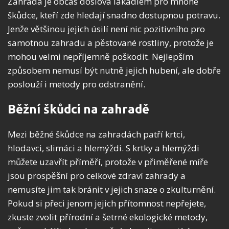
Zahrada je občas doslova lákadlem pro mnohé
škůdce, kteří zde hledají snadno dostupnou potravu.
Jenže většinou jejich úsilí není nic pozitivního pro
samotnou zahradu a pěstované rostliny, protože je
mohou velmi nepříjemně poškodit. Nejlepším
způsobem nemusí být nutně jejich hubení, ale dobře
poslouží i metody pro odstranění.
Běžní škůdci na zahradě
Mezi běžné škůdce na zahradách patří krtci,
hlodavci, slimáci a hlemýždi. S krtky a hlemýždi
můžete uzavřít příměří, protože v přiměřené míře
jsou prospěšní pro celkové zdraví zahrady a
nemusíte jim tak bránit v jejich snaze o zkulturnění.
Pokud si přeci jenom jejich přítomnost nepřejete,
zkuste zvolit přírodní a šetrné ekologické metody,