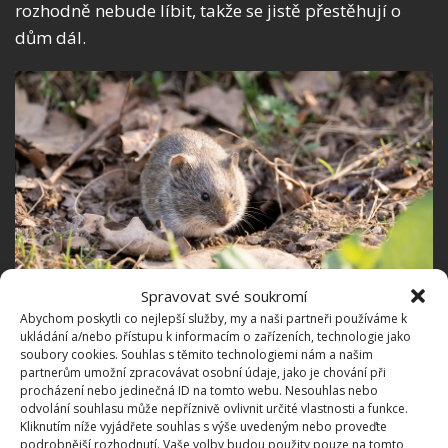
rozhodně nebude líbit, takže se jistě přestěhují o
dům dál.
Spravovat své soukromí
Abychom poskytli co nejlepší služby, my a naši partneři používáme k
ukládání a/nebo přístupu k informacím o zařízeních, technologie jako
soubory cookies. Souhlas s těmito technologiemi nám a našim
Fotografie: Freepik
partnerům umožní zpracovávat osobní údaje, jako je chování při
procházení nebo jedinečná ID na tomto webu. Nesouhlas nebo
Jak se zbavit hrabošů
odvolání souhlasu může nepříznivě ovlivnit určité vlastnosti a funkce.
Kliknutím níže vyjádřete souhlas s výše uvedeným nebo proveďte
podrobnější rozhodnutí. Vaše volby budou použity pouze na tomto