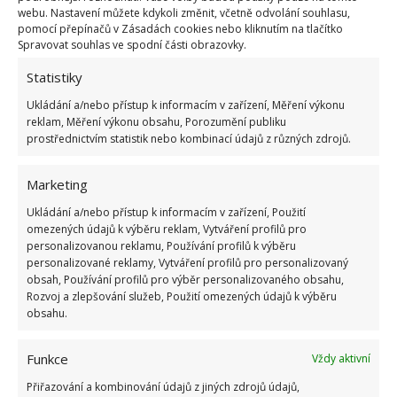
Ničení kořenů a podzemních částí rostlin zdaleka
webu. Nastavení můžete kdykoli změnit, včetně odvolání souhlasu,
není jenom problémem spojeným s krtky.
pomocí přepínačů v Zásadách cookies nebo kliknutím na tlačítko
Spravovat souhlas ve spodní části obrazovky.
Zodpovědní za tento problém totiž mohou být
Statistiky
například i hraboši. A pokud doma nemáte kočky,
které si s jejich přítomností hravě poradí, budete
Ukládání a/nebo přístup k informacím v zařízení, Měření výkonu
reklam, Měření výkonu obsahu, Porozumění publiku
muset zvolit jiné metody. Bohužel tyto polní myši
prostřednictvím statistik nebo kombinací údajů z různých zdrojů.
jsou v zásadě skutečnými škůdci, protože běžně
okusují cibulky, kořínky nebo hlízy rostlin, čímž je
Marketing
značně poškodí.
Ukládání a/nebo přístup k informacím v zařízení, Použití
omezených údajů k výběru reklam, Vytváření profilů pro
Pro odpuzení krtků a hrabošů mohou pomoci i
personalizovanou reklamu, Používání profilů k výběru
nejrůznější rostliny s přirozeně odpuzujícím
personalizované reklamy, Vytváření profilů pro personalizovaný
obsah, Používání profilů pro výběr personalizovaného obsahu,
efektem. Jde například o druhy, jako jsou bazalka,
Rozvoj a zlepšování služeb, Použití omezených údajů k výběru
česnek, pryšec hrachu, skočcové fazole, císařská
obsahu.
šachovnice, tymián a quinoa. Pokud nechcete, aby
myši pronikly do vašeho obydlí, umístěte do
Funkce
Vždy aktivní
blízkosti vchodů strouhané stroužky česneku a
Přiřazování a kombinování údajů z jiných zdrojů údajů,