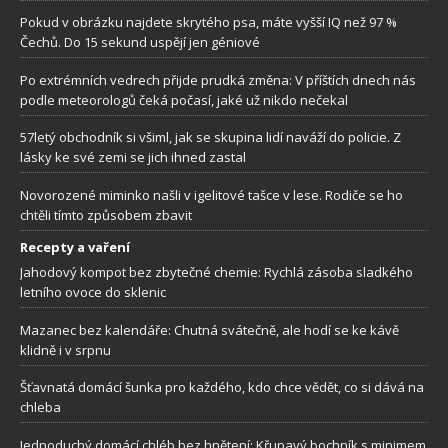
Pokud v obrázku najdete skrytého psa, máte vyšší IQ než 97 %
Čechů. Do 15 sekund uspějí jen géniové
Po extrémních vedrech přijde prudká změna: V příštích dnech nás
podle meteorologů čeká počasí, jaké už nikdo nečekal
57letý obchodník si všiml, jak se skupina lidí naváží do policie. Z
lásky ke své zemi se jich ihned zastal
Novorozené miminko našli v igelitové tašce v lese. Rodiče se ho
chtěli tímto způsobem zbavit
Recepty a vaření
Jahodový kompot bez zbytečné chemie: Rychlá zásoba sladkého
letního ovoce do sklenic
Mazanec bez kalendáře: Chutná svátečně, ale hodí se ke kávě
klidně i v srpnu
Šťavnatá domácí šunka pro každého, kdo chce vědět, co si dává na
chleba
Jednoduchý domácí chléb bez hnětení: Křupavý bochník s minimem