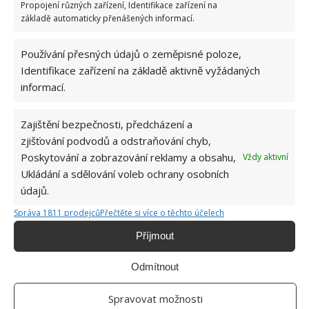
Propojení různých zařízení, Identifikace zařízení na
kousky thuje. Pomohou i listy vlašského ořechu a
základě automaticky přenášených informací.
bylinky, jako jsou máta, bazalka, majoránka, tymián.
Uvidíte, že se všichni hlodavci rádi přestěhují třeba
Používání přesných údajů o zeměpisné poloze,
k sousedovi.
Identifikace zařízení na základě aktivně vyžádaných
informací.
Zdroj: GardeningKnowHow
Zajištění bezpečnosti, předcházení a
zjišťování podvodů a odstraňování chyb,
Poskytování a zobrazování reklamy a obsahu,
Vždy aktivní
Ukládání a sdělování voleb ochrany osobních
údajů.
Správa 1811 prodejců
Přečtěte si více o těchto účelech
Příjmout
Odmítnout
Spravovat možnosti