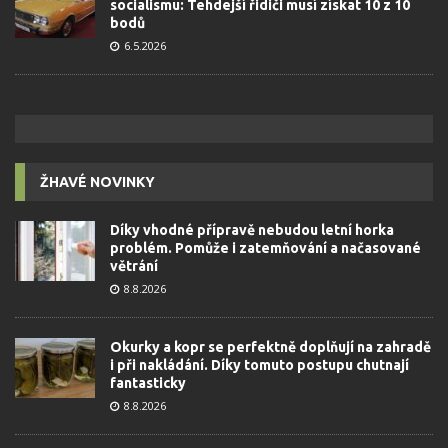
socialismu: Tehdejší řidiči musí získat 10 z 10
bodů
6.5.2026
ŽHAVÉ NOVINKY
Díky vhodné přípravě nebudou letní horka
problém. Pomůže i zatemňování a načasované
větrání
8.8.2026
Okurky a kopr se perfektně doplňují na zahradě
i při nakládání. Díky tomuto postupu chutnají
fantasticky
8.8.2026