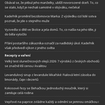
Obával se, že pitbul jeho manželky, ublíží novorozené dceři. To, co
se stalo, když je nechali samotné v obýváku, nečekal
Kadeřník proměnil bezdomovce Marka: Z výsledku cizí lidé sotva
poznali, že jde o stejného muže
Vyzvedla si dítě ve školce a jela domů. To, co našla na jeho těle, ji
do běla vytočilo
Přání postaršího zákazníka označil za nadlidský úkol. Kadeřník
však předvedl výkon z jiného světa
Recepty a vaření
Velký test slunečnicových olejů 2026: 7 výrobků z českých obchodů
se značně liší cenou i kvalitou
Levandulový sirup z levandule lékařské: Fialová letní zásoba do
limonády, čaje i dezertů
Kokosové řezy se šlehačkou: Jednoduchý moučník, který si
zamiluje celá rodina
Vepřové na paprice zvládne každý a odmění se jemnou omáčkou i