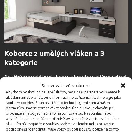
Koberce z umělých vláken a 3
kategorie
Použitý materiál tedy konstrukce vlasu přímo udává
užitné vlastnosti koberce i jeho životnost. Zde
Spravovat své soukromí
rozeznáváme dále 3 technologická provedení:
Abychom poskytli co nejlepší služby, my a naši partneři používáme k
ukládání a/nebo přístupu k informacím o zařízeních, technologie jako
strukturovaná smyčka, smyčka a střižený vlas. Do
soubory cookies. Souhlas s těmito technologiemi nám a našim
velmi zatěžovaných prostor se hodí koberce se
partnerům umožní zpracovávat osobní údaje, jako je chování při
procházení nebo jedinečná ID na tomto webu. Nesouhlas nebo
strukturovanou smyčkou, ale do běžných
odvolání souhlasu může nepříznivě ovlivnit určité vlastnosti a funkce.
domácností jsou vhodnější spíš koberce se smyčkou
Kliknutím níže vyjádřete souhlas s výše uvedeným nebo proveďte
podrobnější rozhodnutí. Vaše volby budou použity pouze na tomto