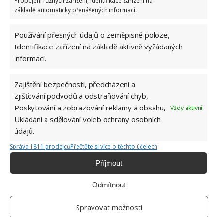
Propojení různých zařízení, Identifikace zařízení na
základě automaticky přenášených informací.
Používání přesných údajů o zeměpisné poloze,
Identifikace zařízení na základě aktivně vyžádaných
informací.
Zajištění bezpečnosti, předcházení a
zjišťování podvodů a odstraňování chyb,
Poskytování a zobrazování reklamy a obsahu,
Vždy aktivní
Ukládání a sdělování voleb ochrany osobních
údajů.
Správa 1811 prodejců
Přečtěte si více o těchto účelech
BARVA
DOMÁCNOST
KUSOVÝ KOBEREC
Příjmout
VLAS
Odmítnout
Spravovat možnosti