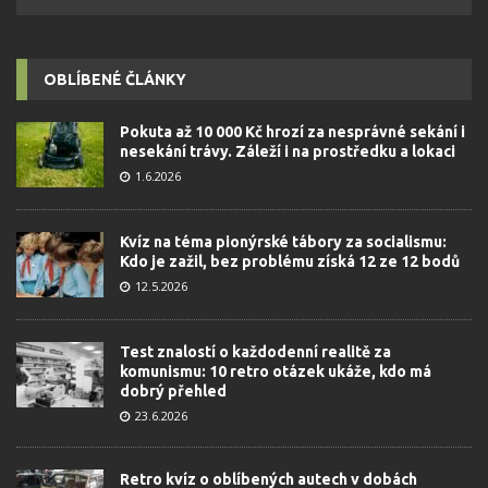
OBLÍBENÉ ČLÁNKY
Pokuta až 10 000 Kč hrozí za nesprávné sekání i
nesekání trávy. Záleží i na prostředku a lokaci
1.6.2026
Kvíz na téma pionýrské tábory za socialismu:
Kdo je zažil, bez problému získá 12 ze 12 bodů
12.5.2026
Test znalostí o každodenní realitě za
komunismu: 10 retro otázek ukáže, kdo má
dobrý přehled
23.6.2026
Retro kvíz o oblíbených autech v dobách