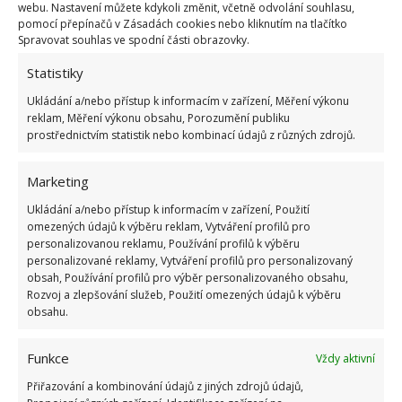
a střiženým vlasem. Jsou odolné proti sešlapování a
webu. Nastavení můžete kdykoli změnit, včetně odvolání souhlasu,
vhodné do domácností s domácími mazlíčky.
pomocí přepínačů v Zásadách cookies nebo kliknutím na tlačítko
Spravovat souhlas ve spodní části obrazovky.
Jakou barvu zvolit?
Statistiky
Ukládání a/nebo přístup k informacím v zařízení, Měření výkonu
Držte se hlavně barev, které už v dané místnosti
reklam, Měření výkonu obsahu, Porozumění publiku
prostřednictvím statistik nebo kombinací údajů z různých zdrojů.
máte. Tedy potah sedací soupravy a další textilie.
V potaz vezměte i barvu podlahy, kde koberec
Marketing
budete umisťovat. Vystříhejte se složitých vzorů a
pestrých barev, není snadné je kombinovat.
Ukládání a/nebo přístup k informacím v zařízení, Použití
omezených údajů k výběru reklam, Vytváření profilů pro
Připraveny mějte rovněž rozměry, které výběr
personalizovanou reklamu, Používání profilů k výběru
koberce usnadní, včetně jeho tvaru.
personalizované reklamy, Vytváření profilů pro personalizovaný
obsah, Používání profilů pro výběr personalizovaného obsahu,
Rozvoj a zlepšování služeb, Použití omezených údajů k výběru
Obrázek:
pixabay.com
obsahu.
Funkce
Vždy aktivní
Přiřazování a kombinování údajů z jiných zdrojů údajů,