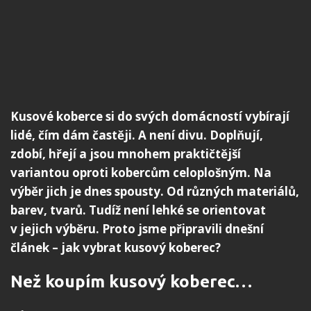
Kusové koberce si do svých domácností vybírají
lidé, čím dám častěji. A není divu. Doplňují,
zdobí, hřejí a jsou mnohem praktičtější
variantou oproti kobercům celoplošným. Na
výběr jich je dnes spousty. Od různých materiálů,
barev, tvarů. Tudíž není lehké se orientovat
v jejich výběru. Proto jsme připravili dnešní
článek – jak vybrat kusový koberec?
Než koupím kusový koberec…