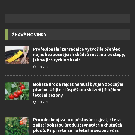
ŽHAVÉ NOVINKY
Profesionální zahradnice vytvořila přehled
nejnebezpečnějších škůdců rostlin a postupy,
jak se jich rychle zbavit
6.8.2026
Bohatá úroda rajčat nemusí být jen zbožným
přáním. Užijte si úspěšnou sklizeň již během
letošní sezony
6.8.2026
Přírodní hnojiva pro pěstování rajčat, která
zajistí bohatou úrodu šťavnatých a chutných
plodů. Připravte se na letošní sezonu včas