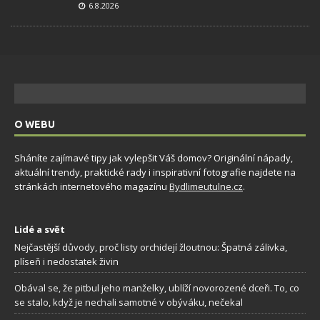
6.8.2026
O WEBU
Sháníte zajímavé tipy jak vylepšit Váš domov? Originální nápady,
aktuální trendy, praktické rady i inspirativní fotografie najdete na
stránkách internetového magazínu
Bydlimeutulne.cz
.
Lidé a svět
Nejčastější důvody, proč listy orchidejí žloutnou: Špatná zálivka,
plíseň i nedostatek živin
Obával se, že pitbul jeho manželky, ublíží novorozené dceři. To, co
se stalo, když je nechali samotné v obýváku, nečekal