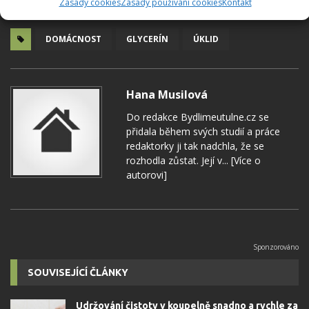
Zásady cookies
Zásady používání cookies
Kontakt
DOMÁCNOST
GLYCERÍN
ÚKLID
Hana Musilová
Do redakce Bydlimeutulne.cz se
přidala během svých studií a práce
redaktorky ji tak nadchla, že se
rozhodla zůstat. Její v...
[Více o
autorovi]
SOUVISEJÍCÍ ČLÁNKY
Udržování čistoty v koupelně snadno a rychle za