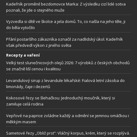
Kadeřník proměnil bezdomovce Marka: Z výsledku cizí lidé sotva
poznali, že jde o stejného muže
Vyzvedla si dítě ve školce a jela domů. To, co našla na jeho těle, ji
do běla vytočilo
Přání postaršího zákazníka označil za nadlidský úkol. Kadeřník
však předvedl výkon z jiného světa
Recepty a vaření
Velký test slunečnicových olejů 2026: 7 výrobků z českých obchodů
se značně liší cenou i kvalitou
Levandulový sirup z levandule lékařské: Fialová letní zásoba do
limonády, čaje i dezertů
Kokosové řezy se šlehačkou: Jednoduchý moučník, který si
zamiluje celá rodina
Vepřové na paprice zvládne každý a odmění se jemnou omáčkou i
měkkým masem
Sametové řezy „Obliž prst”: Vláčný korpus, krém, který se rozplývá.