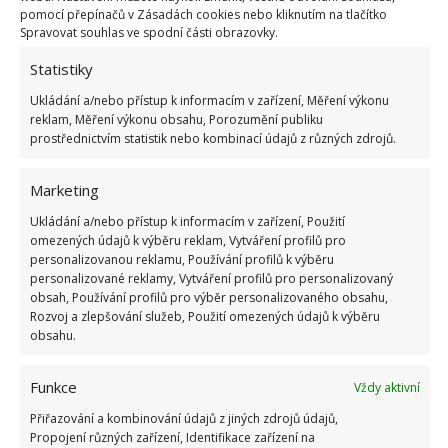
pomocí přepínačů v Zásadách cookies nebo kliknutím na tlačítko
Spravovat souhlas ve spodní části obrazovky.
Statistiky
Ukládání a/nebo přístup k informacím v zařízení, Měření výkonu
Fotografie: Pixabay
reklam, Měření výkonu obsahu, Porozumění publiku
prostřednictvím statistik nebo kombinací údajů z různých zdrojů.
Pokud se jedná o skvrny od čaje, kávy nebo
čokolády, vyplatí se vytvořit si kašičku ze směsi
Marketing
glycerinu a soli, tu na problematická místa nanést a
Ukládání a/nebo přístup k informacím v zařízení, Použití
po půlhodině látku promáchat.
omezených údajů k výběru reklam, Vytváření profilů pro
personalizovanou reklamu, Používání profilů k výběru
Další možnosti použití
personalizované reklamy, Vytváření profilů pro personalizovaný
obsah, Používání profilů pro výběr personalizovaného obsahu,
Rozvoj a zlepšování služeb, Použití omezených údajů k výběru
Glycerin lze použít také do vázy s řezanými
obsahu.
květinami. Jedna lžička glycerinu na půl litru vody
dokáže prodloužit život vašim krásným květinám.
Funkce
Vždy aktivní
Funguje též jako hnojivo pro rostliny v domácnosti,
Přiřazování a kombinování údajů z jiných zdrojů údajů,
stačí 100 ml glycerinu na 10 litrů vody a hnojivo pro
Propojení různých zařízení, Identifikace zařízení na