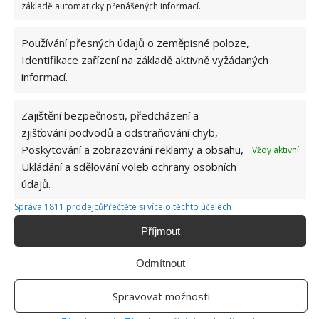
základě automaticky přenášených informací.
květiny je na světě. Nelijte ho ale přímo do květináče,
nýbrž jím pokryjte jen listy rostlin a ty pak budou
Používání přesných údajů o zeměpisné poloze,
chráněny od různých typů škůdců.
Identifikace zařízení na základě aktivně vyžádaných
informací.
Zajištění bezpečnosti, předcházení a
zjišťování podvodů a odstraňování chyb,
Poskytování a zobrazování reklamy a obsahu,
Vždy aktivní
Ukládání a sdělování voleb ochrany osobních
údajů.
Správa 1811 prodejců
Přečtěte si více o těchto účelech
Příjmout
Odmítnout
Spravovat možnosti