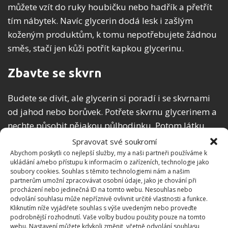
můžete vzít do ruky houbičku nebo hadřík a přetřít
tím nábytek. Navíc glycerin dodá lesk i zašlým
koženým produktům, k tomu nepotřebujete žádnou
směs, stačí jen kůži potřít kapkou glycerinu.
Zbavte se skvrn
Budete se divit, ale glycerin si poradí i se skvrnami
od jahod nebo borůvek. Potřete skvrnu glycerinem a
nechte působit nějakou půlhodinku. Potom látku
promáchejte ve vodě s rozpuštěnou solí.
Spravovat své soukromí
Abychom poskytli co nejlepší služby, my a naši partneři používáme k
ukládání a/nebo přístupu k informacím o zařízeních, technologie jako
soubory cookies. Souhlas s těmito technologiemi nám a našim
partnerům umožní zpracovávat osobní údaje, jako je chování při
procházení nebo jedinečná ID na tomto webu. Nesouhlas nebo
odvolání souhlasu může nepříznivě ovlivnit určité vlastnosti a funkce.
Kliknutím níže vyjádřete souhlas s výše uvedeným nebo proveďte
podrobnější rozhodnutí. Vaše volby budou použity pouze na tomto
webu. Nastavení můžete kdykoli změnit, včetně odvolání souhlasu,