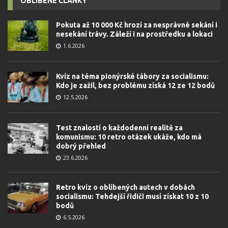
OBLÍBENÉ ČLÁNKY
Pokuta až 10 000 Kč hrozí za nesprávné sekání i
nesekání trávy. Záleží i na prostředku a lokaci
1.6.2026
Kvíz na téma pionýrské tábory za socialismu:
Kdo je zažil, bez problému získá 12 ze 12 bodů
12.5.2026
Test znalostí o každodenní realitě za
komunismu: 10 retro otázek ukáže, kdo má
dobrý přehled
23.6.2026
Retro kvíz o oblíbených autech v dobách
socialismu: Tehdejší řidiči musí získat 10 z 10
bodů
6.5.2026