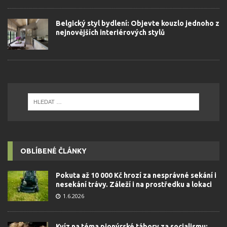
Belgický styl bydlení: Objevte kouzlo jednoho z
nejnovějších interiérových stylů
OBLÍBENÉ ČLÁNKY
Pokuta až 10 000 Kč hrozí za nesprávné sekání i
nesekání trávy. Záleží i na prostředku a lokaci
1.6.2026
Kvíz na téma pionýrské tábory za socialismu: