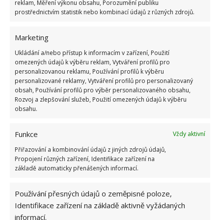
reklam, Měření výkonu obsahu, Porozumění publiku
prostřednictvím statistik nebo kombinací údajů z různých zdrojů.
Obytný prostor, který má rozlohu více než sto metrů
čtverečních, na jednu stranu zachovává celistvost
Marketing
stávající stodoly, ale zároveň poukazuje na
Ukládání a/nebo přístup k informacím v zařízení, Použití
dynamický design uvnitř. Nová budova používá
omezených údajů k výběru reklam, Vytváření profilů pro
základy a vnější stěny staré stodoly, ale do interiéru
personalizovanou reklamu, Používání profilů k výběru
je vložena nová kovová konstrukce, která umožnila
personalizované reklamy, Vytváření profilů pro personalizovaný
obsah, Používání profilů pro výběr personalizovaného obsahu,
vytvoření dalšího patra a zajímavé rozdělení celého
Rozvoj a zlepšování služeb, Použití omezených údajů k výběru
prostoru.
obsahu.
Funkce
Vždy aktivní
Přiřazování a kombinování údajů z jiných zdrojů údajů,
Propojení různých zařízení, Identifikace zařízení na
základě automaticky přenášených informací.
Používání přesných údajů o zeměpisné poloze,
Identifikace zařízení na základě aktivně vyžádaných
informací.