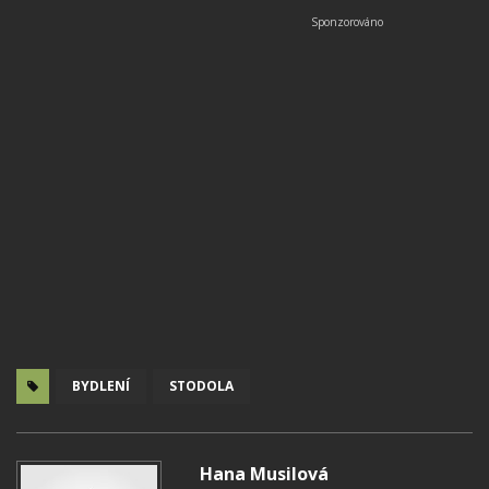
BYDLENÍ
STODOLA
Hana Musilová