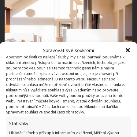
Spravovat své soukromí
Abychom poskytli co nejlepší služby, my a naši partneři používáme k
ukládání a/nebo přístupu k informacím o zařízeních, technologie jako
soubory cookies. Souhlas s těmito technologiemi nám a našim
partnerům umožní zpracovávat osobní údaje, jako je chování při
procházení nebo jedinečná ID na tomto webu. Nesouhlas nebo
odvolání souhlasu může nepříznivě ovlivnit určité vlastnosti a funkce.
Kliknutím níže vyjádřete souhlas s výše uvedeným nebo proveďte
podrobnější rozhodnutí. Vaše volby budou použity pouze na tomto
webu. Nastavení můžete kdykoli změnit, včetně odvolání souhlasu,
pomocí přepínačů v Zásadách cookies nebo kliknutím na tlačítko
Spravovat souhlas ve spodní části obrazovky.
Statistiky
Krásné výhledy i teplo domova
Ukládání a/nebo přístup k informacím v zařízení, Měření výkonu