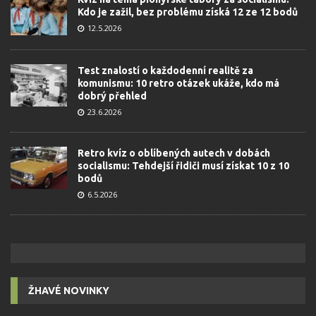
Kdo je zažil, bez problému získá 12 ze 12 bodů
12.5.2026
Test znalostí o každodenní realitě za
komunismu: 10 retro otázek ukáže, kdo má
dobrý přehled
23.6.2026
Retro kvíz o oblíbených autech v dobách
socialismu: Tehdejší řidiči musí získat 10 z 10
bodů
6.5.2026
ŽHAVÉ NOVINKY