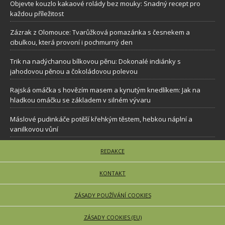
Objevte kouzlo kakaové rolády bez mouky: Snadný recept pro
každou příležitost
Zázrak z Olomouce: Tvarůžková pomazánka s česnekem a
cibulkou, která provoní i pochmurný den
Trik na nadýchanou bílkovou pěnu: Dokonalé indiánky s
jahodovou pěnou a čokoládovou polevou
Rajská omáčka s hovězím masem a kynutým knedlíkem: Jak na
hladkou omáčku se základem v silném vývaru
Máslové pudinkáče potěší křehkým těstem, hebkou náplní a
vanilkovou vůní
REDAKCE
KONTAKT
ZÁSADY POUŽÍVÁNÍ COOKIES
ZÁSADY COOKIES (EU)