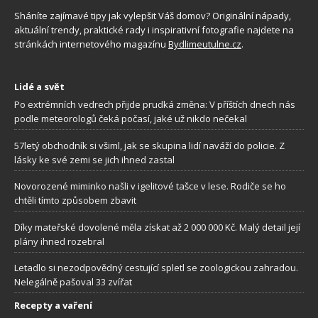
Sháníte zajímavé tipy jak vylepšit Váš domov? Originální nápady,
aktuální trendy, praktické rady i inspirativní fotografie najdete na
stránkách internetového magazínu
Bydlimeutulne.cz
.
Lidé a svět
Po extrémních vedrech přijde prudká změna: V příštích dnech nás
podle meteorologů čeká počasí, jaké už nikdo nečekal
57letý obchodník si všiml, jak se skupina lidí naváží do policie. Z
lásky ke své zemi se jich ihned zastal
Novorozené miminko našli v igelitové tašce v lese. Rodiče se ho
chtěli tímto způsobem zbavit
Díky mateřské dovolené měla získat až 2 000 000 Kč. Malý detail její
plány ihned rozebral
Letadlo si nezodpovědný cestující spletl se zoologickou zahradou.
Nelegálně pašoval 33 zvířat
Recepty a vaření