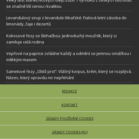
se značně liší cenou i kvalitou
Levandulový sirup z levandule lékařské: Fialová letní zásoba do
limonády, čaje i dezertů
Kokosové řezy se šlehačkou: Jednoduchý moučník, který si
zamiluje celá rodina
Vepřové na paprice zvládne každý a odmění se jemnou omáčkou i
měkkým masem
Sametové řezy „Obliž prst”: Vláčný korpus, krém, který se rozplývá.
Název, který opravdu nic nepřehání
REDAKCE
KONTAKT
ZÁSADY POUŽÍVÁNÍ COOKIES
ZÁSADY COOKIES (EU)