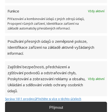
v domě začít bydlet až v okamžiku odstranění
nedostatků a písemného schválení.
Funkce
Vždy aktivní
Obrázek:
pixabay.com
Přiřazování a kombinování údajů z jiných zdrojů údajů,
Propojení různých zařízení, Identifikace zařízení na
základě automaticky přenášených informací.
Používání přesných údajů o zeměpisné poloze,
Identifikace zařízení na základě aktivně vyžádaných
informací.
Zajištění bezpečnosti, předcházení a
zjišťování podvodů a odstraňování chyb,
Poskytování a zobrazování reklamy a obsahu,
Vždy aktivní
Ukládání a sdělování voleb ochrany osobních
údajů.
Správa 1811 prodejců
Přečtěte si více o těchto účelech
Příjmout