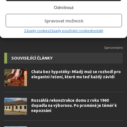
Odmítnout
POVOLENÍ
POZEMEK
Spravovat možnosti
PROJEKTOVÁ DOKUMENTACE
STAVBA
ÚŘADY
Zásady cookies
Zásady používání cookies
Kontakt
SOUVISEJÍCÍ ČLÁNKY
Chata bez hypotéky: Mladý muž se rozhodl pro
elegantní řešení, které mu teď každý závidí
Rozsáhlá rekonstrukce domu z roku 1960
dopadla na výbornou. Po proměně je téměř k
nepoznání