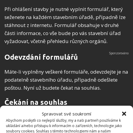
Při ohlášení stavby je nutné vyplnit formulář, který
seženete na každém stavebním úřadě, případně lze
stáhnout z internetu. Formulář obsahuje v druhé
části informace, co vše bude po vás stavební úřad
vyžadovat, včetně přehledu různých orgánů.
Odevzdání formulářů
Máte-li vyplněny veškeré formuláře, odevzdejte je na
podatelně stavebního úřadu, případně odešlete
poštou. Nyní už budete čekat na souhlas.
Čekání na souhlas
Spravovat své soukromí
Čekání na souhlas trvá maximálně 40 dní. Úřad by
Abychom poskytli co nejlepší služby, my a naši partneři používáme k
vám měl poslat souhlas se stavbou a kopii ověřené
ukládání a/nebo přístupu k informacím o zařízeních, technologie jako
soubory cookies. Souhlas s těmito technologiemi nám a našim
projektové dokumentace. Teprve nyní můžete začít