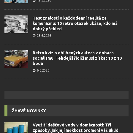
12.5.2026
Test znalostí o každodenní realitě za
komunismu: 10 retro otázek ukáže, kdo má
dobrý přehled
23.6.2026
Retro kvíz o oblíbených autech v dobách
socialismu: Tehdejší řidiči musí získat 10 z 10
bodů
6.5.2026
ŽHAVÉ NOVINKY
Využití dešťové vody v domácnosti: Tři
způsoby, jak její měkkost promění váš úklid