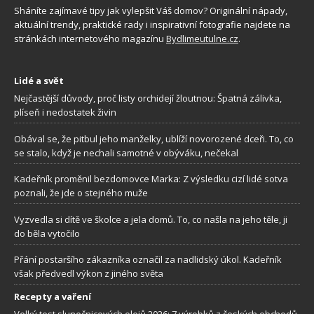
Sháníte zajímavé tipy jak vylepšit Váš domov? Originální nápady,
aktuální trendy, praktické rady i inspirativní fotografie najdete na
stránkách internetového magazínu
Bydlimeutulne.cz
.
Lidé a svět
Nejčastější důvody, proč listy orchidejí žloutnou: Špatná zálivka,
plíseň i nedostatek živin
Obával se, že pitbul jeho manželky, ublíží novorozené dceři. To, co
se stalo, když je nechali samotné v obýváku, nečekal
Kadeřník proměnil bezdomovce Marka: Z výsledku cizí lidé sotva
poznali, že jde o stejného muže
Vyzvedla si dítě ve školce a jela domů. To, co našla na jeho těle, ji
do běla vytočilo
Přání postaršího zákazníka označil za nadlidský úkol. Kadeřník
však předvedl výkon z jiného světa
Recepty a vaření
Velký test slunečnicových olejů 2026: 7 výrobků z českých obchodů