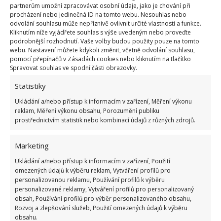
partnerům umožní zpracovávat osobní údaje, jako je chování při
stavět. Jestliže vám úřad stavbu zakáže, čeká vás
procházení nebo jedinečná ID na tomto webu. Nesouhlas nebo
odvolání souhlasu může nepříznivě ovlivnit určité vlastnosti a funkce.
další kolečko žádosti a celým procesem budete
Kliknutím níže vyjádřete souhlas s výše uvedeným nebo proveďte
muset projít ještě jednou. Stavbu stavební úřad
podrobnější rozhodnutí. Vaše volby budou použity pouze na tomto
webu. Nastavení můžete kdykoli změnit, včetně odvolání souhlasu,
zakáže, odporuje-li například územnímu plánu
pomocí přepínačů v Zásadách cookies nebo kliknutím na tlačítko
nebo se to nějak kříží s představami památkářů
Spravovat souhlas ve spodní části obrazovky.
apod.
Statistiky
Oznámení o bydlení
Ukládání a/nebo přístup k informacím v zařízení, Měření výkonu
reklam, Měření výkonu obsahu, Porozumění publiku
prostřednictvím statistik nebo kombinací údajů z různých zdrojů.
Ani bez závěrečné kolaudace se neobejdete. 30 dní
před tím, než se budete chtít do domu nastěhovat,
Marketing
ohlaste stavebnímu úřadu, že chcete začít bydlet.
Ukládání a/nebo přístup k informacím v zařízení, Použití
Pokud vám do té doby z úřadu nic nepřijde,
omezených údajů k výběru reklam, Vytváření profilů pro
nastěhovat se můžete, ale počítejte s tím, že vás
personalizovanou reklamu, Používání profilů k výběru
personalizované reklamy, Vytváření profilů pro personalizovaný
navštíví úředník a dům zkontroluje. Najde-li
obsah, Používání profilů pro výběr personalizovaného obsahu,
případné nedostatky, budete je muset odstranit a
Rozvoj a zlepšování služeb, Použití omezených údajů k výběru
obsahu.