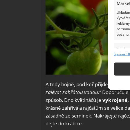
Market
Ukládání
Vytvářen
reklamy,
persona
obsahu.
Funkc
Správa 18
Přiřazov
Identifi
Použív
A tedy hojně, pod keř přijde minimáln
základ
zalévat zahřátou vodou.“
Doporučuje t
způsob. Dno květináčů je
vykrojené,
Zajišt
krásně zahřívá a rajčatům se velice d
odstra
zásadně ze semínek. Nakrájejte rajče
Ukládá
dejte do krabice.