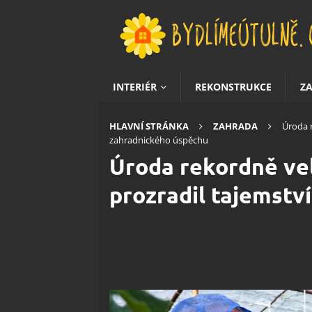
INTERIÉR
REKONSTRUKCE
Z
HLAVNÍ STRÁNKA
ZAHRADA
Úroda r
zahradnického úspěchu
Úroda rekordně vel
prozradil tajemstv