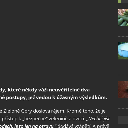
dy, které někdy váží neuvěřitelné dva
né postupy, jež vedou k úžasným výsledkům.
e Zieloně Góry doslova rájem. Kromě toho, že je
 přístup k „bezpečné“ zelenině a ovoci.
„Nechci jíst
dech, je to jen na otravu
,“
dodává vzápětí. A právě