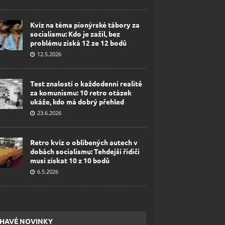
Kvíz na téma pionýrské tábory za
socialismu: Kdo je zažil, bez
problému získá 12 ze 12 bodů
12.5.2026
Test znalostí o každodenní realitě
za komunismu: 10 retro otázek
ukáže, kdo má dobrý přehled
23.6.2026
Retro kvíz o oblíbených autech v
dobách socialismu: Tehdejší řidiči
musí získat 10 z 10 bodů
6.5.2026
HAVÉ NOVINKY