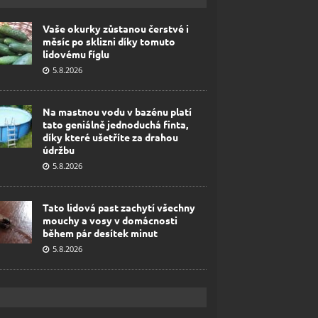
Vaše okurky zůstanou čerstvé i
měsíc po sklizni díky tomuto
lidovému fíglu
5.8.2026
Na mastnou vodu v bazénu platí
tato geniálně jednoduchá finta,
díky které ušetříte za drahou
údržbu
5.8.2026
Tato lidová past zachytí všechny
mouchy a vosy v domácnosti
během pár desítek minut
5.8.2026