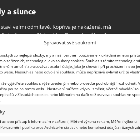
y a slunce
taví velmi odmítavě. Kopřiva je nakažená, má
zňuje, že nepoužívá ani kopřivy, ani hnůj a nikdy
Spravovat své soukromí
 jakmile se něco děje, ihned jednám
. Základní
e starat, hlídat je a pěstovat. Jakmile je to člověku
oskytli co nejlepší služby, my a naši partneři používáme k ukládání a/nebo příst
 je zalévání keřů dvakrát za den, tedy ráno a
m o zařízeních, technologie jako soubory cookies. Souhlas s těmito technologiem
tnerům umožní zpracovávat osobní údaje, jako je chování při procházení nebo j
to webu. Nesouhlas nebo odvolání souhlasu může nepříznivě ovlivnit určité vlastn
 níže vyjádřete souhlas s výše uvedeným nebo proveďte podrobnější rozhodnutí. 
žity pouze na tomto webu. Nastavení můžete kdykoli změnit, včetně odvolání so
epínačů v Zásadách cookies nebo kliknutím na tlačítko Spravovat souhlas ve spod
.
iky
 a/nebo přístup k informacím v zařízení, Měření výkonu reklam, Měření výkonu
Porozumění publiku prostřednictvím statistik nebo kombinací údajů z různých zdr