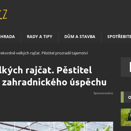
AHRADA
RADY A TIPY
DŮM A STAVBA
SPOTŘEBIT
ekordně velkých rajčat. Pěstitel prozradil tajemství
kých rajčat. Pěstitel
í zahradnického úspěchu
O