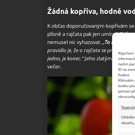
Žádná kopřiva, hodně vod
K občas doporučovaným kopřivám se s
plísně a rajčata pak jen umírají. Zdůra
nemusel nic vyhazovat.
„
To nedovolím,
pravidlo je, že o rajčata se prostě musít
Abychom p
jedno, je konec.“
Jeho zlatým pravidlem
informací
našim par
večer.
ID na tom
funkce.
Kliknutím
budou pou
pomocí př
obrazovky
Statist
Ukládání
obsahu, 