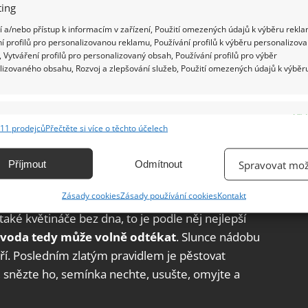
ing
 a/nebo přístup k informacím v zařízení, Použití omezených údajů k výběru rekla
í profilů pro personalizovanou reklamu, Používání profilů k výběru personalizov
 Vytváření profilů pro personalizovaný obsah, Používání profilů pro výběr
lizovaného obsahu, Rozvoj a zlepšování služeb, Použití omezených údajů k výběr
e
Vžd
11 prodejců
Přečtěte si více o těchto účelech
ání a kombinování údajů z jiných zdrojů údajů, Propojení různých zařízení,
kace zařízení na základě automaticky přenášených informací.
Příjmout
Odmítnout
Spravovat mož
ání přesných údajů o zeměpisné poloze, Identifikace zařízení na
Zásady cookies
Zásady používání cookies
Kontakt
ě kbelík vody.
„Podstatná je teplota, nesmíte
ě aktivně vyžádaných informací.
aké květináče bez dna, to je podle něj nejlepší
 voda tedy může volně odtékat
. Slunce nádobu
ění bezpečnosti, předcházení a zjišťování podvodů a
aří. Posledním zlatým pravidlem je pěstovat
ňování chyb, Poskytování a zobrazování reklamy a obsahu,
Vžd
, snězte ho, semínka nechte, usušte, omyjte a
ní a sdělování voleb ochrany osobních údajů.