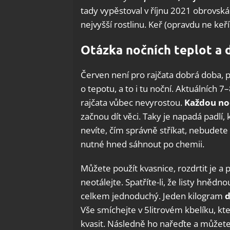
tady vypěstoval v říjnu 2021 obrovská
nejvyšší rostlinu. Keř (opravdu ne keř
Otázka nočních teplot a 
Červen není pro rajčata dobrá doba, 
o tepotu, a to i tu noční. Aktuálních 7
rajčata vůbec nevyrostou.
Každou no
začnou dít věci. Taky je napadá padlí
nevíte, čím správně stříkat, nebudete
nutné hned sáhnout po chemii.
Můžete použít kvasnice, rozdrtit je a 
neotálejte. Spatříte-li, že listy hněd
celkem jednoduchý. Jeden kilogram
d
Vše smíchejte v 5litrovém kbelíku, kt
kvasit. Následně ho nařeďte a můžete