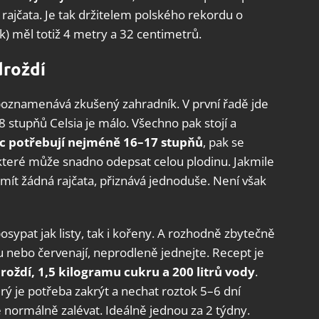
 rajčata. Je tak držitelem polského rekordu o
ík) měl totiž 4 metry a 32 centimetrů.
droždí
poznamenává zkušený zahradník. V první řadě jde
–8 stupňů Celsia je málo. Všechno pak stojí a
c potřebují nejméně 16–17 stupňů
, pak se
, které může snadno odepsat celou plodinu. Jakmile
 mít žádná rajčata, přiznává jednoduše. Není však
posypat jak listy, tak i kořeny. A rozhodně zbytečně
nou nebo červenají, neprodleně jednejte. Recept je
roždí, 1,5 kilogramu cukru a 200 litrů vody
.
erý je potřeba zakrýt a nechat roztok 5–6 dní
 normálně zalévat. Ideálně jednou za 2 týdny.