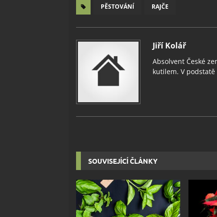
PĚSTOVÁNÍ
RAJČE
Jiří Kolář
Absolvent České zem
kutilem. V podstatě v
SOUVISEJÍCÍ ČLÁNKY