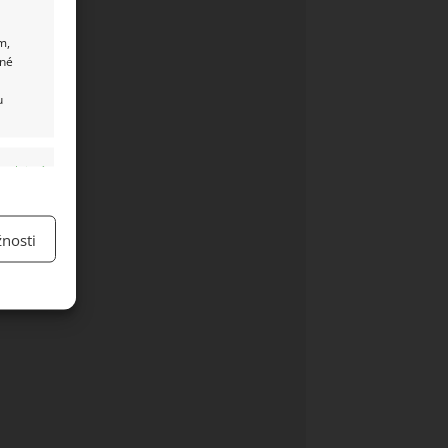
m,
ané
u
y aktivní
nosti
y aktivní