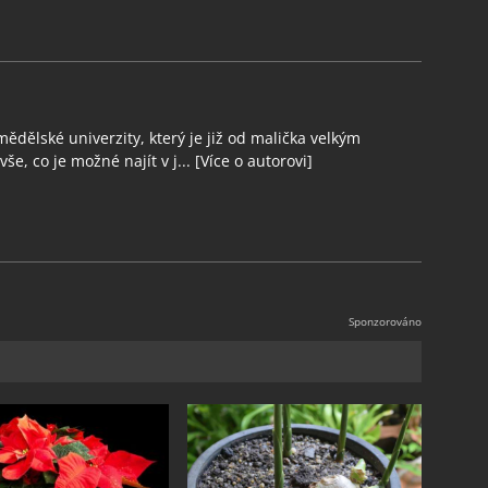
ědělské univerzity, který je již od malička velkým
še, co je možné najít v j...
[Více o autorovi]