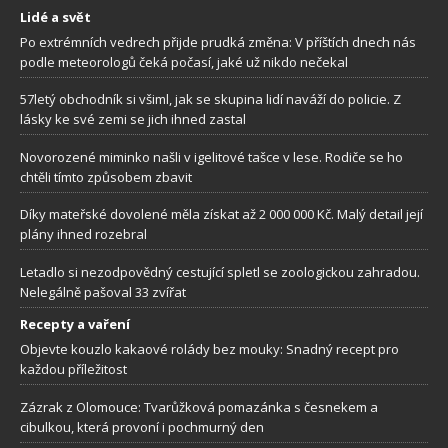
Lidé a svět
Po extrémních vedrech přijde prudká změna: V příštích dnech nás
podle meteorologů čeká počasí, jaké už nikdo nečekal
57letý obchodník si všiml, jak se skupina lidí naváží do policie. Z
lásky ke své zemi se jich ihned zastal
Novorozené miminko našli v igelitové tašce v lese. Rodiče se ho
chtěli tímto způsobem zbavit
Díky mateřské dovolené měla získat až 2 000 000 Kč. Malý detail její
plány ihned rozebral
Letadlo si nezodpovědný cestující spletl se zoologickou zahradou.
Nelegálně pašoval 33 zvířat
Recepty a vaření
Objevte kouzlo kakaové rolády bez mouky: Snadný recept pro
každou příležitost
Zázrak z Olomouce: Tvarůžková pomazánka s česnekem a
cibulkou, která provoní i pochmurný den