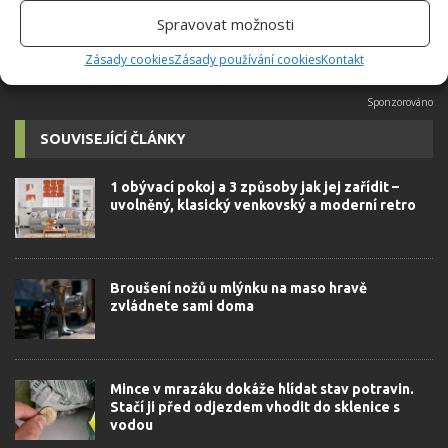
Spravovat možnosti
Zásady cookies
Zásady používání cookies
Kontakt
SOUVISEJÍCÍ ČLÁNKY
1 obývací pokoj a 3 způsoby jak jej zařídit –
uvolněný, klasický venkovský a moderní retro
Broušení nožů u mlýnku na maso hravě
zvládnete sami doma
Mince v mrazáku dokáže hlídat stav potravin.
Stačí ji před odjezdem vhodit do sklenice s
vodou