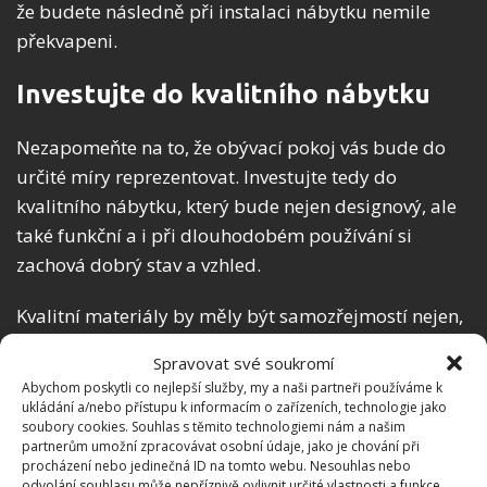
že budete následně při instalaci nábytku nemile
překvapeni.
Investujte do kvalitního nábytku
Nezapomeňte na to, že obývací pokoj vás bude do
určité míry reprezentovat. Investujte tedy do
kvalitního nábytku, který bude nejen designový, ale
také funkční a i při dlouhodobém používání si
zachová dobrý stav a vzhled.
Kvalitní materiály by měly být samozřejmostí nejen,
pokud jde o skříňky, ale také o sedací soupravy,
Spravovat své soukromí
které patří k nejnamáhavějším kusům nábytku.
Abychom poskytli co nejlepší služby, my a naši partneři používáme k
Zaměřte se také na to, aby nábytek alespoň částečně
ukládání a/nebo přístupu k informacím o zařízeních, technologie jako
soubory cookies. Souhlas s těmito technologiemi nám a našim
ladil i s vybavením v ostatních místnostech, zejména
partnerům umožní zpracovávat osobní údaje, jako je chování při
pokud máte například propojený obývací pokoj s
procházení nebo jedinečná ID na tomto webu. Nesouhlas nebo
odvolání souhlasu může nepříznivě ovlivnit určité vlastnosti a funkce.