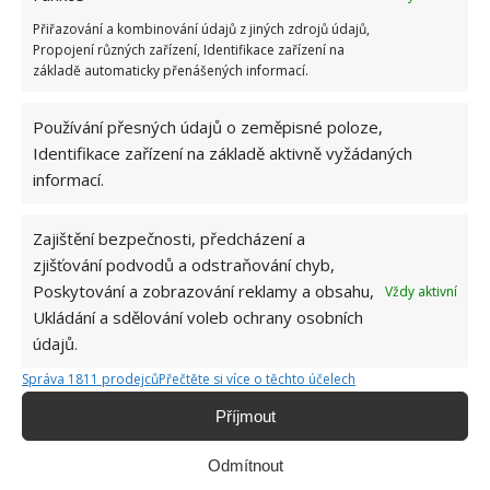
Přiřazování a kombinování údajů z jiných zdrojů údajů,
Propojení různých zařízení, Identifikace zařízení na
základě automaticky přenášených informací.
Používání přesných údajů o zeměpisné poloze,
Identifikace zařízení na základě aktivně vyžádaných
informací.
Zajištění bezpečnosti, předcházení a
zjišťování podvodů a odstraňování chyb,
DOMÁCNOST
INTERIÉR
OBÝVACÍ POKOJ
Poskytování a zobrazování reklamy a obsahu,
Vždy aktivní
Ukládání a sdělování voleb ochrany osobních
údajů.
Hana Musilová
Správa 1811 prodejců
Přečtěte si více o těchto účelech
Do redakce Bydlimeutulne.cz se
Příjmout
přidala během svých studií a práce
redaktorky ji tak nadchla, že se
rozhodla zůstat. Její v...
[Více o
Odmítnout
autorovi]