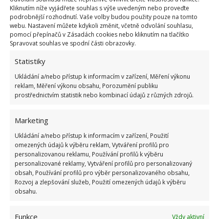
kuchyní či jídelnou.
Kliknutím níže vyjádřete souhlas s výše uvedeným nebo proveďte
podrobnější rozhodnutí. Vaše volby budou použity pouze na tomto
Všeho s mírou
webu. Nastavení můžete kdykoli změnit, včetně odvolání souhlasu,
pomocí přepínačů v Zásadách cookies nebo kliknutím na tlačítko
Spravovat souhlas ve spodní části obrazovky.
Při zařizování nezapomeňte na zlaté pravidlo, že
Statistiky
méně je někdy více. Vyvarujte se tedy toho, aby ve
vašem obývacím pokoji bylo příliš mnoho nábytku a
Ukládání a/nebo přístup k informacím v zařízení, Měření výkonu
reklam, Měření výkonu obsahu, Porozumění publiku
doplňků. Místnost by pak mohla působit příliš
prostřednictvím statistik nebo kombinací údajů z různých zdrojů.
přeplněně, přeplácaně a navíc i v obývacím pokoji se
potřebujte pohybovat a také nestrávit jeho úklidem
Marketing
celý den.
Ukládání a/nebo přístup k informacím v zařízení, Použití
omezených údajů k výběru reklam, Vytváření profilů pro
personalizovanou reklamu, Používání profilů k výběru
personalizované reklamy, Vytváření profilů pro personalizovaný
obsah, Používání profilů pro výběr personalizovaného obsahu,
Rozvoj a zlepšování služeb, Použití omezených údajů k výběru
obsahu.
Funkce
Vždy aktivní