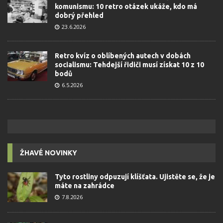
komunismu: 10 retro otázek ukáže, kdo má
dobrý přehled
23.6.2026
Retro kvíz o oblíbených autech v dobách
socialismu: Tehdejší řidiči musí získat 10 z 10
bodů
6.5.2026
ŽHAVÉ NOVINKY
Tyto rostliny odpuzují klíšťata. Ujistěte se, že je
máte na zahrádce
7.8.2026