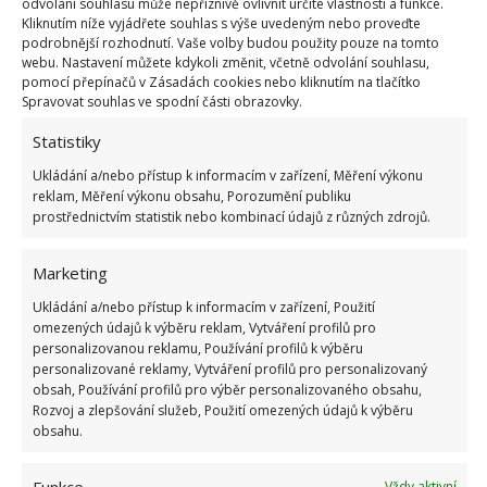
odvolání souhlasu může nepříznivě ovlivnit určité vlastnosti a funkce.
tekuté prášky. Ty však obsahují chlor, proto je
Kliknutím níže vyjádřete souhlas s výše uvedeným nebo proveďte
potřeba s ním zacházet velmi obezřetně. Naneste
podrobnější rozhodnutí. Vaše volby budou použity pouze na tomto
webu. Nastavení můžete kdykoli změnit, včetně odvolání souhlasu,
bělící přípravek přímo na skvrnu a nechte působit
pomocí přepínačů v Zásadách cookies nebo kliknutím na tlačítko
maximálně tři minuty. Poté by mohl chlor již působit
Spravovat souhlas ve spodní části obrazovky.
až vypálené skvrny na oblečení. Po uplynutí
Statistiky
maximální doby přípravek umyjte a v ruce oblečení
Ukládání a/nebo přístup k informacím v zařízení, Měření výkonu
důkladně vyperte.
reklam, Měření výkonu obsahu, Porozumění publiku
prostřednictvím statistik nebo kombinací údajů z různých zdrojů.
Domácí přípravky jsou mnohem
ekologičtější a šetrnější
Marketing
Ukládání a/nebo přístup k informacím v zařízení, Použití
Pokud chcete použít něco více šetrného, pak se vám
omezených údajů k výběru reklam, Vytváření profilů pro
personalizovanou reklamu, Používání profilů k výběru
budou hodit následující metody čištění skvrn.
personalizované reklamy, Vytváření profilů pro personalizovaný
Použití domácích ingrediencí je totiž nejen velmi
obsah, Používání profilů pro výběr personalizovaného obsahu,
podobně účinné, ale také šetrné k vašemu oblečení i
Rozvoj a zlepšování služeb, Použití omezených údajů k výběru
obsahu.
ekologii. Nejčastěji se používá například sůl nebo
jedlá soda.
Funkce
Vždy aktivní