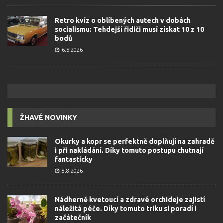
Retro kvíz o oblíbených autech v dobách
socialismu: Tehdejší řidiči musí získat 10 z 10
bodů
6.5.2026
ŽHAVÉ NOVINKY
Okurky a kopr se perfektně doplňují na zahradě
i při nakládání. Díky tomuto postupu chutnají
fantasticky
8.8.2026
Nádherně kvetoucí a zdravé orchideje zajistí
náležitá péče. Díky tomuto triku si poradí i
začátečník