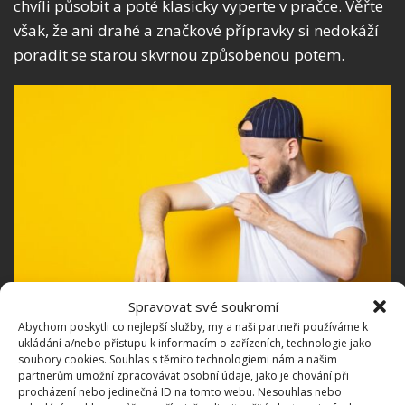
chvíli působit a poté klasicky vyperte v pračce. Věřte
však, že ani drahé a značkové přípravky si nedokáží
poradit se starou skvrnou způsobenou potem.
Spravovat své soukromí
Abychom poskytli co nejlepší služby, my a naši partneři používáme k
ukládání a/nebo přístupu k informacím o zařízeních, technologie jako
Fotografie: Freepik
soubory cookies. Souhlas s těmito technologiemi nám a našim
partnerům umožní zpracovávat osobní údaje, jako je chování při
V obchodech najdete také speciální bělící pasty či
procházení nebo jedinečná ID na tomto webu. Nesouhlas nebo