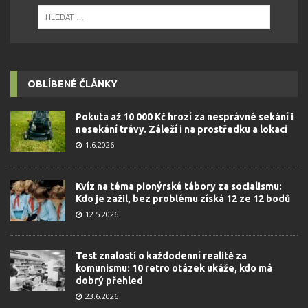
OBLÍBENÉ ČLÁNKY
Pokuta až 10 000 Kč hrozí za nesprávné sekání i
nesekání trávy. Záleží i na prostředku a lokaci
1.6.2026
Kvíz na téma pionýrské tábory za socialismu:
Kdo je zažil, bez problému získá 12 ze 12 bodů
12.5.2026
Test znalostí o každodenní realitě za
komunismu: 10 retro otázek ukáže, kdo má
dobrý přehled
23.6.2026