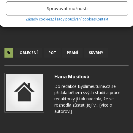
Spravovat možnosti
Zásady cookies
Zásady používání cookies
Kontakt
OBLEČENÍ
POT
PRANÍ
SKVRNY
Hana Musilová
Do redakce Bydlimeutulne.cz se
přidala během svých studií a práce
redaktorky ji tak nadchla, že se
rozhodla zůstat. Její v...
[Více o
autorovi]