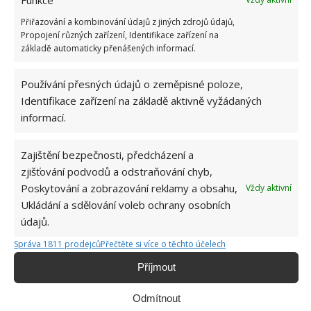
Jestliže smícháte sůl nebo jedlou sodu (nebo můžete
Přiřazování a kombinování údajů z jiných zdrojů údajů,
Propojení různých zařízení, Identifikace zařízení na
použít oboje najednou pro ještě větší účinek) s
základě automaticky přenášených informací.
vodou a vytvoříte hmotu kašovité konzistence,
můžete ji nanést přímo na skvrnu. Nechte poté
Používání přesných údajů o zeměpisné poloze,
působit alespoň dvacet minut a posléze oblečení
Identifikace zařízení na základě aktivně vyžádaných
vyperte klasickým způsobem. Pro ještě větší účinek
informací.
můžete do praní přidat jedlou sodu.
Zajištění bezpečnosti, předcházení a
zjišťování podvodů a odstraňování chyb,
Poskytování a zobrazování reklamy a obsahu,
Vždy aktivní
Ukládání a sdělování voleb ochrany osobních
údajů.
Správa 1811 prodejců
Přečtěte si více o těchto účelech
Příjmout
Odmítnout