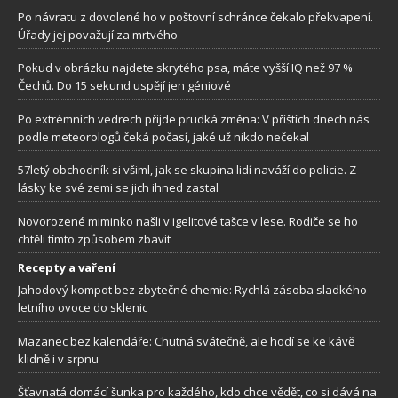
Po návratu z dovolené ho v poštovní schránce čekalo překvapení.
Úřady jej považují za mrtvého
Pokud v obrázku najdete skrytého psa, máte vyšší IQ než 97 %
Čechů. Do 15 sekund uspějí jen géniové
Po extrémních vedrech přijde prudká změna: V příštích dnech nás
podle meteorologů čeká počasí, jaké už nikdo nečekal
57letý obchodník si všiml, jak se skupina lidí naváží do policie. Z
lásky ke své zemi se jich ihned zastal
Novorozené miminko našli v igelitové tašce v lese. Rodiče se ho
chtěli tímto způsobem zbavit
Recepty a vaření
Jahodový kompot bez zbytečné chemie: Rychlá zásoba sladkého
letního ovoce do sklenic
Mazanec bez kalendáře: Chutná svátečně, ale hodí se ke kávě
klidně i v srpnu
Šťavnatá domácí šunka pro každého, kdo chce vědět, co si dává na