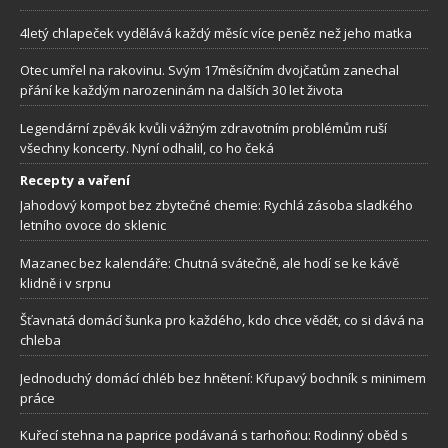
4letý chlapeček vydělává každý měsíc více peněz než jeho matka
Otec umřel na rakovinu. Svým 17měsíčním dvojčatům zanechal
přání ke každým narozeninám na dalších 30 let života
Legendární zpěvák kvůli vážným zdravotním problémům ruší
všechny koncerty. Nyní odhalil, co ho čeká
Recepty a vaření
Jahodový kompot bez zbytečné chemie: Rychlá zásoba sladkého
letního ovoce do sklenic
Mazanec bez kalendáře: Chutná svátečně, ale hodí se ke kávě
klidně i v srpnu
Šťavnatá domácí šunka pro každého, kdo chce vědět, co si dává na
chleba
Jednoduchý domácí chléb bez hnětení: Křupavý bochník s minimem
práce
Kuřecí stehna na paprice podávaná s tarhoňou: Rodinný oběd s