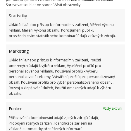
Spravovat souhlas ve spodní části obrazovky.
Statistiky
Ukládání a/nebo přístup k informacím v zařízení, Měření výkonu
reklam, Měření výkonu obsahu, Porozumění publiku
prostřednictvím statistik nebo kombinací údajů z různých zdrojů.
Fotografie: Pixabay
Ruční odstranění plevele
Marketing
Ukládání a/nebo přístup k informacím v zařízení, Použití
Nejúčinnější je vždy zakročit ručně pomocí ostrého
omezených údajů k výběru reklam, Vytváření profilů pro
zahradního nářadí. Plevel musí být odstraněn spolu
personalizovanou reklamu, Používání profilů k výběru
personalizované reklamy, Vytváření profilů pro personalizovaný
s kořenem, aby se zabránilo jeho opětovnému
obsah, Používání profilů pro výběr personalizovaného obsahu,
objevení. Takový proces zabere práci, ale pro
Rozvoj a zlepšování služeb, Použití omezených údajů k výběru
obsahu.
zahradníky, kteří si práci na zahradě užívají, může
být ideální.
Funkce
Vždy aktivní
Vařící voda
Přiřazování a kombinování údajů z jiných zdrojů údajů,
Propojení různých zařízení, Identifikace zařízení na
základě automaticky přenášených informací.