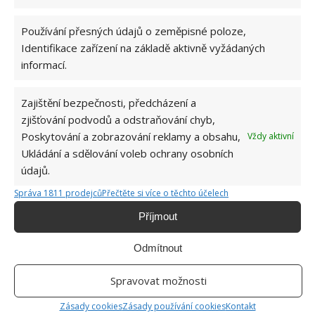
Tuto metodu zná mnoho lidí, protože je efektivní a
jednoduchá. Stačí nalít vařící vodu na plevel a ten
Používání přesných údajů o zeměpisné poloze,
vzápětí uhyne. Dávejte při každé metodě pozor,
Identifikace zařízení na základě aktivně vyžádaných
abyste nezasáhli rostliny, kterých si na zahradě
informací.
ceníte.
Zajištění bezpečnosti, předcházení a
zjišťování podvodů a odstraňování chyb,
Poskytování a zobrazování reklamy a obsahu,
Vždy aktivní
Ukládání a sdělování voleb ochrany osobních
údajů.
Správa 1811 prodejců
Přečtěte si více o těchto účelech
Příjmout
Odmítnout
Spravovat možnosti
Zásady cookies
Zásady používání cookies
Kontakt