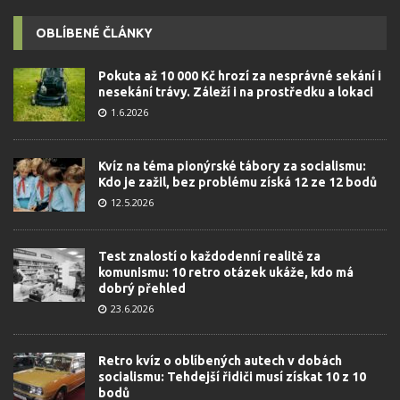
OBLÍBENÉ ČLÁNKY
Pokuta až 10 000 Kč hrozí za nesprávné sekání i
nesekání trávy. Záleží i na prostředku a lokaci
1.6.2026
Kvíz na téma pionýrské tábory za socialismu:
Kdo je zažil, bez problému získá 12 ze 12 bodů
12.5.2026
Test znalostí o každodenní realitě za
komunismu: 10 retro otázek ukáže, kdo má
dobrý přehled
23.6.2026
Retro kvíz o oblíbených autech v dobách
socialismu: Tehdejší řidiči musí získat 10 z 10
bodů