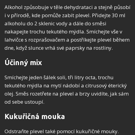
Alkohol způsobuje v těle dehydrataci a stejně působí
i v přírodě, kde pomůže zabít plevel. Přidejte 30 ml
alkoholu do 2 sklenic vody a dále do směsi
nakapejte trochu tekutého mýdla. Smíchejte vše v
lahvičce s rozprašovačem a postříkejte plevel během
dne, když slunce vrhá své paprsky na rostliny.
Účinný mix
Smíchejte jeden šálek soli, tři litry octa, trochu
tekutého mýdla na mytí nádobí a citrusový éterický
olej. Směs rozetřete na plevel a brzy uvidíte, jak sám
od sebe ustoupí.
Kukuřičná mouka
Odstraňte plevel také pomocí kukuřičné mouky.