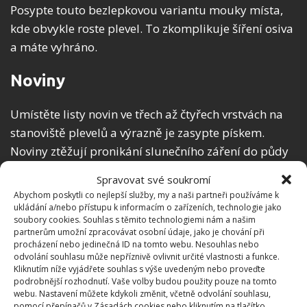
Posypte touto bezlepkovou variantu mouky místa,
kde obvykle roste plevel. To zkomplikuje šíření osiva
a máte vyhráno.
Noviny
Umístěte listy novin ve třech až čtyřech vrstvách na
stanoviště plevelů a výrazně je zasypte pískem.
Noviny ztěžují pronikání slunečního záření do půdy
a přirozeně chrání váš dvůr před plevelem.
Spravovat své soukromí
Abychom poskytli co nejlepší služby, my a naši partneři používáme k
ukládání a/nebo přístupu k informacím o zařízeních, technologie jako
soubory cookies. Souhlas s těmito technologiemi nám a našim
partnerům umožní zpracovávat osobní údaje, jako je chování při
procházení nebo jedinečná ID na tomto webu. Nesouhlas nebo
odvolání souhlasu může nepříznivě ovlivnit určité vlastnosti a funkce.
Kliknutím níže vyjádřete souhlas s výše uvedeným nebo proveďte
podrobnější rozhodnutí. Vaše volby budou použity pouze na tomto
webu. Nastavení můžete kdykoli změnit, včetně odvolání souhlasu,
pomocí přepínačů v Zásadách cookies nebo kliknutím na tlačítko