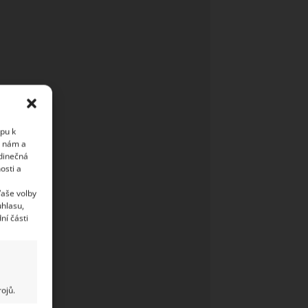
upu k
i nám a
edinečná
osti a
Vaše volby
uhlasu,
ní části
ojů.