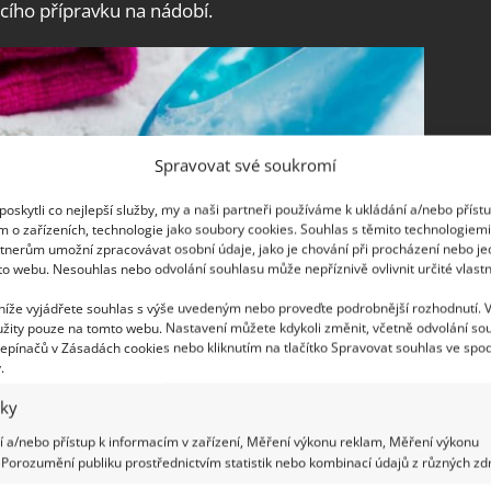
cího přípravku na nádobí.
Spravovat své soukromí
oskytli co nejlepší služby, my a naši partneři používáme k ukládání a/nebo příst
m o zařízeních, technologie jako soubory cookies. Souhlas s těmito technologiem
tnerům umožní zpracovávat osobní údaje, jako je chování při procházení nebo j
to webu. Nesouhlas nebo odvolání souhlasu může nepříznivě ovlivnit určité vlastn
 níže vyjádřete souhlas s výše uvedeným nebo proveďte podrobnější rozhodnutí. 
žity pouze na tomto webu. Nastavení můžete kdykoli změnit, včetně odvolání so
epínačů v Zásadách cookies nebo kliknutím na tlačítko Spravovat souhlas ve spod
.
iky
 a/nebo přístup k informacím v zařízení, Měření výkonu reklam, Měření výkonu
Porozumění publiku prostřednictvím statistik nebo kombinací údajů z různých zdr