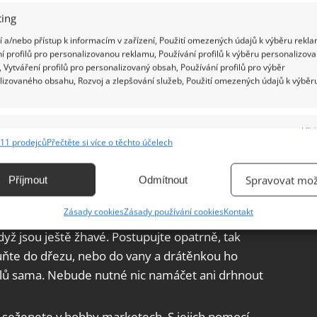
ing
 a/nebo přístup k informacím v zařízení, Použití omezených údajů k výběru rekla
í profilů pro personalizovanou reklamu, Používání profilů k výběru personalizov
 Vytváření profilů pro personalizovaný obsah, Používání profilů pro výběr
 nejlépe přes noc. Ráno rošty otřete ubrousky z
lizovaného obsahu, Rozvoj a zlepšování služeb, Použití omezených údajů k výběr
oštu odpadne. Pak už jen stačí vzít mycí houbu nebo
ud jsou rošty zrezivělé, nedávejte je do vany, ale
dobu.
e
Vžd
11 prodejců
Přečtěte si více o těchto účelech
ání a kombinování údajů z jiných zdrojů údajů, Propojení různých zařízení,
čistit rošty
kace zařízení na základě automaticky přenášených informací.
Spravovat mož
Příjmout
Odmítnout
ládejte čištění roštu na neurčito. Pak vám
ání přesných údajů o zeměpisné poloze, Identifikace zařízení na
Zásady cookies
Zásady používání cookies
Kontakt
 hodiny namáčet. Pokud chcete celý proces co
ě aktivně vyžádaných informací.
když jsou ještě žhavé. Postupujte opatrně, tak
esuňte do dřezu, nebo do vany a drátěnkou ho
ění bezpečnosti, předcházení a zjišťování podvodů a
lů sama. Nebude nutné nic namáčet ani drhnout
ňování chyb, Poskytování a zobrazování reklamy a obsahu,
Vžd
ní a sdělování voleb ochrany osobních údajů.
ní seženete v hobby marketech. S jejich pomocí