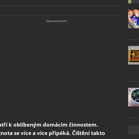
patří k oblíbeným domácím činnostem.
ota se více a více připéká. Čištění takto