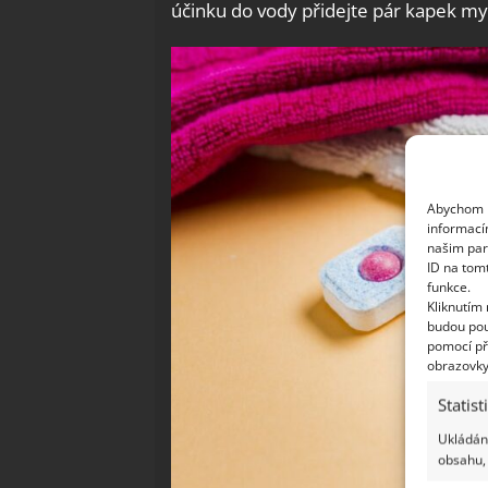
účinku do vody přidejte pár kapek my
Abychom p
informací
našim par
ID na tom
funkce.
Kliknutím
budou pou
pomocí př
obrazovky
Statist
Ukládání
obsahu, 