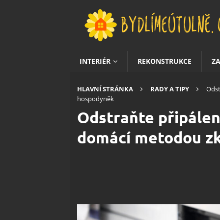
INTERIÉR
REKONSTRUKCE
Z
HLAVNÍ STRÁNKA
RADY A TIPY
Odst
hospodyněk
Odstraňte připálen
domácí metodou z