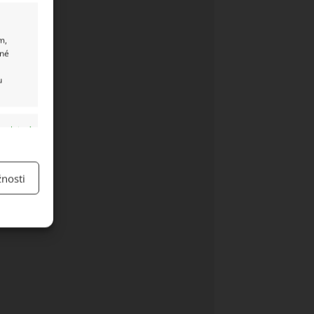
m,
ané
u
y aktivní
nosti
y aktivní