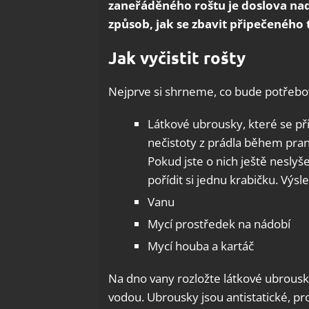
zaneřáděného roštu je doslova nad
způsob, jak se zbavit připečeného 
Jak vyčistit rošty
Nejprve si shrneme, co bude potřebo
Látkové ubrousky, které se při
nečistoty z prádla během pran
Pokud jste o nich ještě neslyš
pořídit si jednu krabičku. Výsl
Vanu
Mycí prostředek na nádobí
Mycí houba a kartáč
Na dno vany rozložte látkové ubrousky
vodou. Ubrousky jsou antistatické, pro