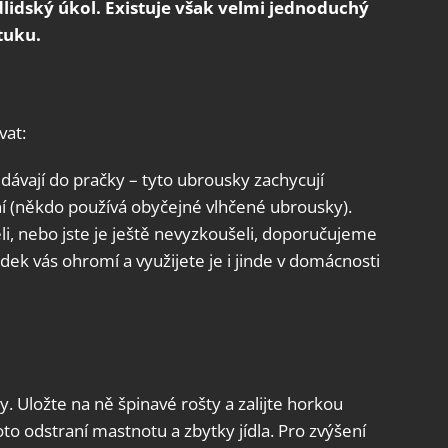
lidský úkol. Existuje však velmi jednoduchý
tuku.
vat:
dávají do pračky – tyto ubrousky zachycují
í (někdo používá obyčejné vlhčené ubrousky).
eli, nebo jste je ještě nevyzkoušeli, doporučujeme
edek vás ohromí a využijete je i jinde v domácnosti
. Uložte na ně špinavé rošty a zalijte horkou
to odstraní mastnotu a zbytky jídla. Pro zvýšení