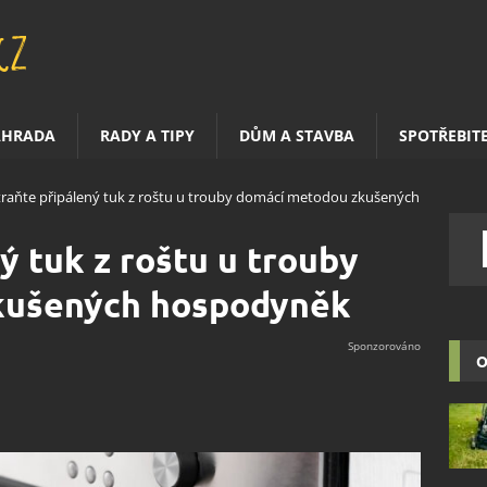
AHRADA
RADY A TIPY
DŮM A STAVBA
SPOTŘEBIT
raňte připálený tuk z roštu u trouby domácí metodou zkušených
ý tuk z roštu u trouby
kušených hospodyněk
O