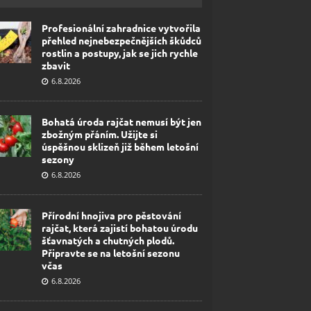
Profesionální zahradnice vytvořila
přehled nejnebezpečnějších škůdců
rostlin a postupy, jak se jich rychle
zbavit
6.8.2026
Bohatá úroda rajčat nemusí být jen
zbožným přáním. Užijte si
úspěšnou sklizeň již během letošní
sezony
6.8.2026
Přírodní hnojiva pro pěstování
rajčat, která zajistí bohatou úrodu
šťavnatých a chutných plodů.
Připravte se na letošní sezonu
včas
6.8.2026