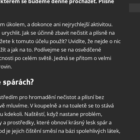
o kterém se budeme denně procházet. Plísně
m úkolem, a dokonce ani nejrychlejší aktivitou.
urychlit. Jak se účinně zbavit nečistit a plísně na
ete k tomuto účelu použít? Uvidíte, že nejde o nic
žít a jak na to. Podívejme se na osvědčené
cnosti po celém světě. Jedná se přitom o velmi
ovin.
e spárách?
tředím pro hromadění nečistot a plísní bez
vě mluvíme. V koupelně a na toaletě se to stává
u kdekoli. Naštěstí, když nastane problém,
a prostředky, které obnoví krásný lesk spár a
 je jejich čištění směsí na bázi spolehlivých látek,