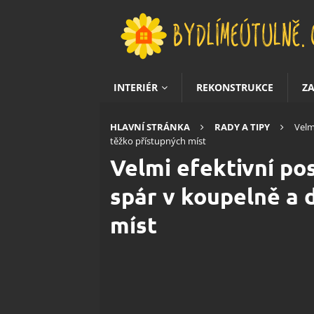
INTERIÉR
REKONSTRUKCE
Z
HLAVNÍ STRÁNKA
RADY A TIPY
Velm
těžko přístupných míst
Velmi efektivní pos
spár v koupelně a 
míst