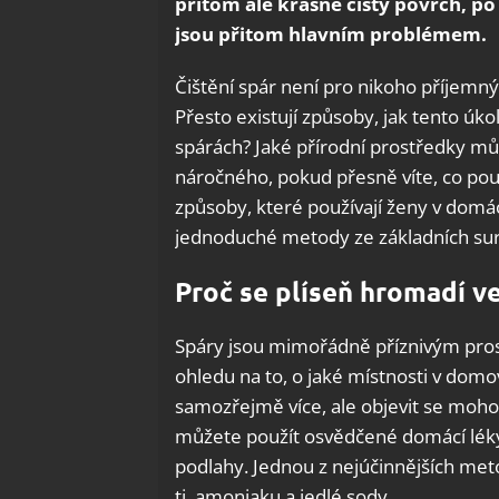
přitom ale krásně čistý povrch, p
jsou přitom hlavním problémem.
Čištění spár není pro nikoho příjemný
Přesto existují způsoby, jak tento úkol 
spárách? Jaké přírodní prostředky můž
náročného, pokud přesně víte, co pou
způsoby, které používají ženy v domá
jednoduché metody ze základních sur
Proč se plíseň hromadí v
Spáry jsou mimořádně příznivým pros
ohledu na to, o jaké místnosti v domo
samozřejmě více, ale objevit se moho
můžete použít osvědčené domácí léky 
podlahy. Jednou z nejúčinnějších metod
tj. amoniaku a jedlé sody.