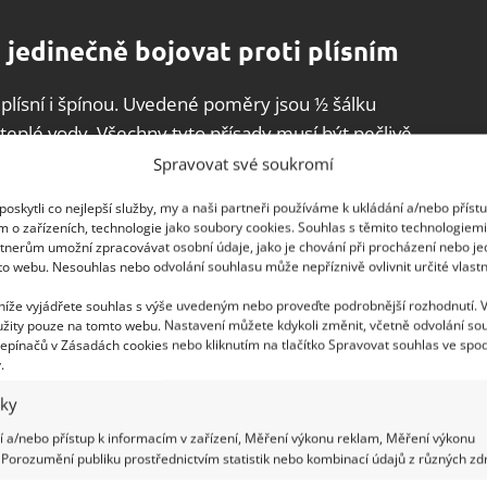
 jedinečně bojovat proti plísním
 plísní i špínou. Uvedené poměry jsou ½ šálku
y teplé vody. Všechny tyto přísady musí být pečlivě
ašovačem.
Spravovat své soukromí
oskytli co nejlepší služby, my a naši partneři používáme k ukládání a/nebo příst
dle toho, kolik prostředku potřebujete. Poté
m o zařízeních, technologie jako soubory cookies. Souhlas s těmito technologiem
 hadříkem z mikrovlákna. Posledním prvkem
tnerům umožní zpracovávat osobní údaje, jako je chování při procházení nebo j
to webu. Nesouhlas nebo odvolání souhlasu může nepříznivě ovlivnit určité vlastn
í celé podlahy tak, jak jste zvyklí.
 níže vyjádřete souhlas s výše uvedeným nebo proveďte podrobnější rozhodnutí. 
žity pouze na tomto webu. Nastavení můžete kdykoli změnit, včetně odvolání so
epínačů v Zásadách cookies nebo kliknutím na tlačítko Spravovat souhlas ve spod
.
iky
 a/nebo přístup k informacím v zařízení, Měření výkonu reklam, Měření výkonu
Porozumění publiku prostřednictvím statistik nebo kombinací údajů z různých zdr