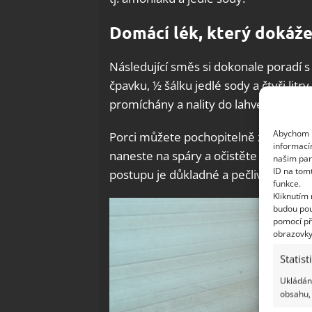
Domácí lék, který dokáže
Následující směs si dokonale poradí s
čpavku, ½ šálku jedlé sody a čtyři litr
promíchány a nality do lahve s rozpr
Abychom p
Porci můžete pochopitelně zmenšit po
informací
naneste na spáry a očistěte měkkým
našim par
ID na tom
postupu je důkladné a pečlivé opláchnut
funkce.
Kliknutím
budou pou
pomocí př
obrazovky
Statist
Ukládání
obsahu, 