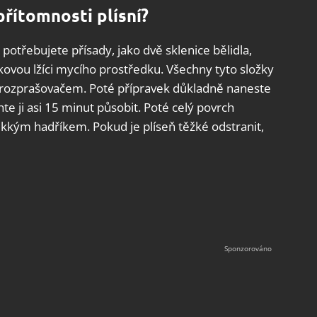
přítomnosti plísní?
potřebujete přísady, jako dvě sklenice bělidla,
kovou lžíci mycího prostředku. Všechny tyto složky
s rozprašovačem. Poté přípravek důkladně naneste
hte ji asi 15 minut působit. Poté celý povrch
kkým hadříkem. Pokud je plíseň těžké odstranit,