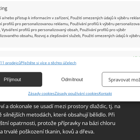
ing
 a/nebo přístup k informacím v zařízení, Použití omezených údajů k výběru rekla
í profilů pro personalizovanou reklamu, Používání profilů k výběru personalizov
 Vytváření profilů pro personalizovaný obsah, Používání profilů pro výběr
lizovaného obsahu, Rozvoj a zlepšování služeb, Použití omezených údajů k výběr
e
Vžd
11 prodejců
Přečtěte si více o těchto účelech
ání a kombinování údajů z jiných zdrojů údajů, Propojení různých zařízení,
kace zařízení na základě automaticky přenášených informací.
Spravovat mož
Příjmout
Odmítnout
ání přesných údajů o zeměpisné poloze, Identifikace zařízení na
Zásady cookies
Zásady používání cookies
Kontakt
ě aktivně vyžádaných informací.
ví a dokonale se usadí mezi prostory dlaždic, tj. na
ění bezpečnosti, předcházení a zjišťování podvodů a
silnějších metodách, které obsahují bělidlo. Při
ňování chyb, Poskytování a zobrazování reklamy a obsahu,
Vžd
áštní opatrnosti, protože přípravky na bázi chloru
ní a sdělování voleb ochrany osobních údajů.
trvalé poškození tkanin, kovů a dřeva.