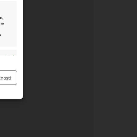
m,
ané
u
y aktivní
nosti
y aktivní