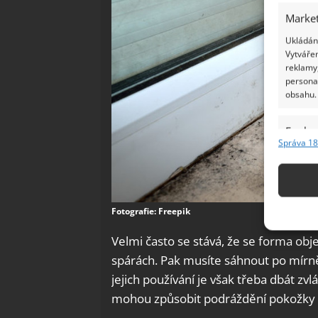
Market
Ukládání
Vytvářen
reklamy,
persona
obsahu.
Funkc
Správa 18
Přiřazov
Identifi
Použív
Fotografie: Freepik
základ
Velmi často se stává, že se forma obje
Zajišt
spárách. Pak musíte sáhnout po mírně 
odstra
jejich používání je však třeba dbát zvl
Ukládá
mohou způsobit podráždění pokožky a 