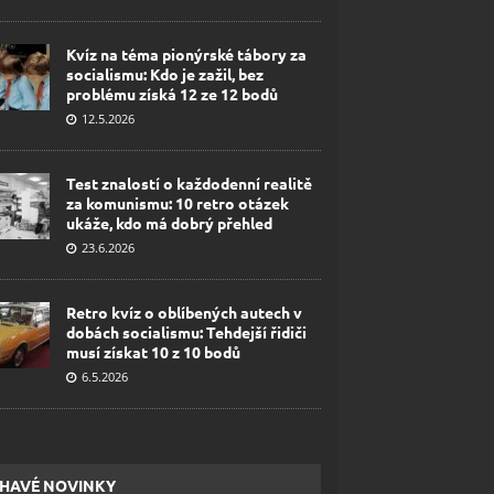
Kvíz na téma pionýrské tábory za
socialismu: Kdo je zažil, bez
problému získá 12 ze 12 bodů
12.5.2026
Test znalostí o každodenní realitě
za komunismu: 10 retro otázek
ukáže, kdo má dobrý přehled
23.6.2026
Retro kvíz o oblíbených autech v
dobách socialismu: Tehdejší řidiči
musí získat 10 z 10 bodů
6.5.2026
HAVÉ NOVINKY