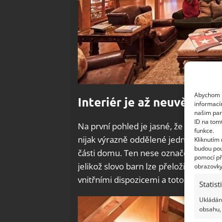
Abychom p
Interiér je až neuvěřiteln
informací
našim par
ID na tom
Na první pohled je jasné, že se z inte
funkce.
nijak výrazně oddělené jednotlivé pro
Kliknutím
budou pou
části domu. Ten nese označení Mansi
pomocí př
jelikož slovo barn lze přeložit jako 
obrazovky
vnitřními dispozicemi a toto bylo zac
Statist
Ukládání
obsahu, 