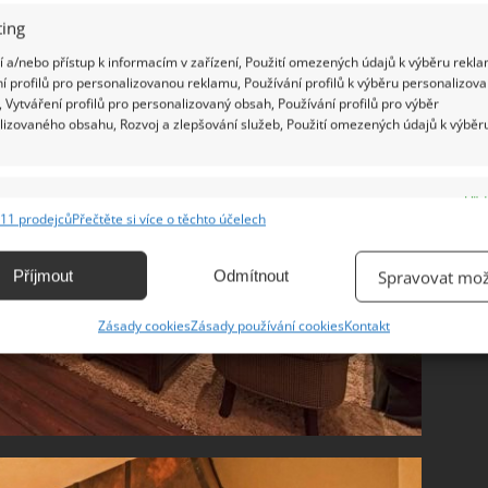
ing
 a/nebo přístup k informacím v zařízení, Použití omezených údajů k výběru rekla
í profilů pro personalizovanou reklamu, Používání profilů k výběru personalizov
 Vytváření profilů pro personalizovaný obsah, Používání profilů pro výběr
lizovaného obsahu, Rozvoj a zlepšování služeb, Použití omezených údajů k výběr
e
Vžd
11 prodejců
Přečtěte si více o těchto účelech
ání a kombinování údajů z jiných zdrojů údajů, Propojení různých zařízení,
kace zařízení na základě automaticky přenášených informací.
Příjmout
Odmítnout
Spravovat mož
ání přesných údajů o zeměpisné poloze, Identifikace zařízení na
Zásady cookies
Zásady používání cookies
Kontakt
ě aktivně vyžádaných informací.
ění bezpečnosti, předcházení a zjišťování podvodů a
ňování chyb, Poskytování a zobrazování reklamy a obsahu,
Vžd
ní a sdělování voleb ochrany osobních údajů.