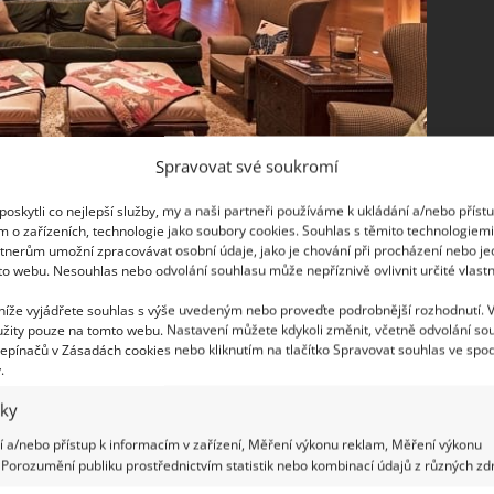
Spravovat své soukromí
oskytli co nejlepší služby, my a naši partneři používáme k ukládání a/nebo příst
ý
m o zařízeních, technologie jako soubory cookies. Souhlas s těmito technologiem
tnerům umožní zpracovávat osobní údaje, jako je chování při procházení nebo j
to webu. Nesouhlas nebo odvolání souhlasu může nepříznivě ovlivnit určité vlastn
riéru bude tajit dech. Díky tomu, že zde nejsou
story, je možné pozorovat rozsáhlost celé vnitřní
 níže vyjádřete souhlas s výše uvedeným nebo proveďte podrobnější rozhodnutí. 
žity pouze na tomto webu. Nastavení můžete kdykoli změnit, včetně odvolání so
on of The Barn. Tento název byl zvolený záměrně,
epínačů v Zásadách cookies nebo kliknutím na tlačítko Spravovat souhlas ve spod
stodola. A ty byly odnepaměti spojeny otevřenými
.
hováno i v tomto případě.
iky
 a/nebo přístup k informacím v zařízení, Měření výkonu reklam, Měření výkonu
Porozumění publiku prostřednictvím statistik nebo kombinací údajů z různých zdr