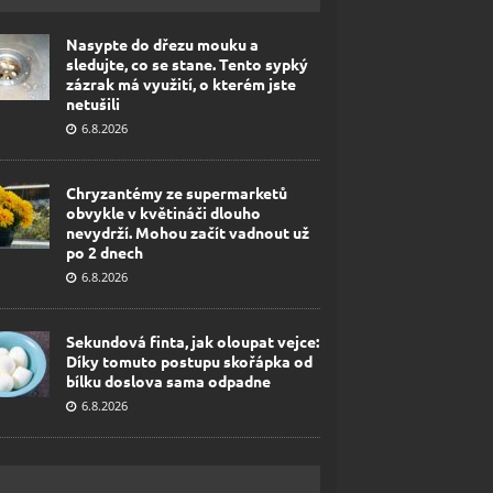
Nasypte do dřezu mouku a
sledujte, co se stane. Tento sypký
zázrak má využití, o kterém jste
netušili
6.8.2026
Chryzantémy ze supermarketů
obvykle v květináči dlouho
nevydrží. Mohou začít vadnout už
po 2 dnech
6.8.2026
Sekundová finta, jak oloupat vejce:
Díky tomuto postupu skořápka od
bílku doslova sama odpadne
6.8.2026