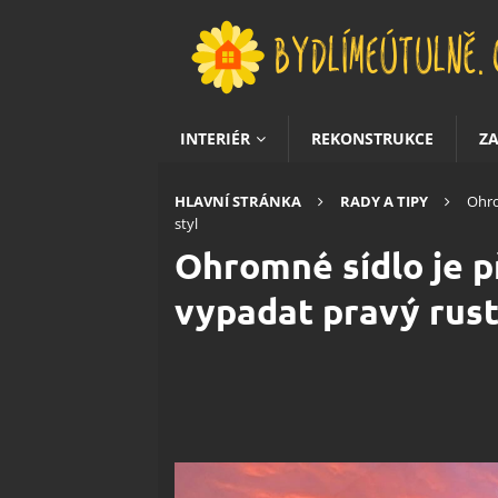
INTERIÉR
REKONSTRUKCE
Z
HLAVNÍ STRÁNKA
RADY A TIPY
Ohro
styl
Ohromné sídlo je p
vypadat pravý rusti