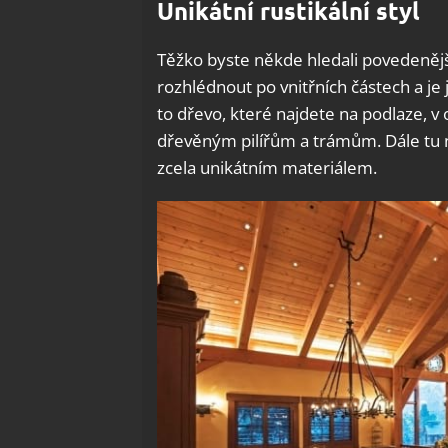
Unikátní rustikální styl
Těžko byste někde hledali povedenější 
rozhlédnout po vnitřních částech a je 
to dřevo, které najdete na podlaze, v o
dřevěným pilířům a trámům. Dále tu n
zcela unikátním materiálem.