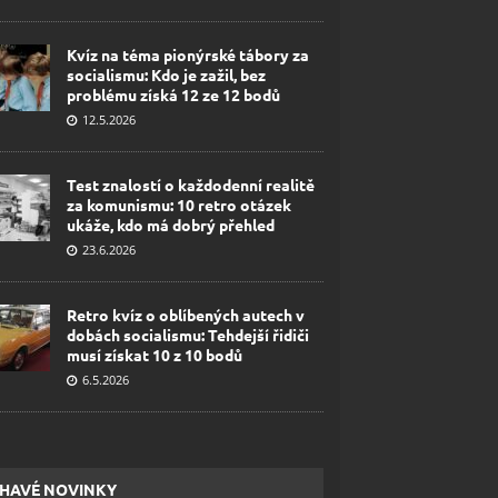
Kvíz na téma pionýrské tábory za
socialismu: Kdo je zažil, bez
problému získá 12 ze 12 bodů
12.5.2026
Test znalostí o každodenní realitě
za komunismu: 10 retro otázek
ukáže, kdo má dobrý přehled
23.6.2026
Retro kvíz o oblíbených autech v
dobách socialismu: Tehdejší řidiči
musí získat 10 z 10 bodů
6.5.2026
HAVÉ NOVINKY