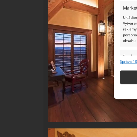
Market
Ukládání
Vytvářen
reklamy,
persona
obsahu.
Funkc
Správa 18
Přiřazov
Identifi
Použív
základ
Zajišt
odstra
Ukládá