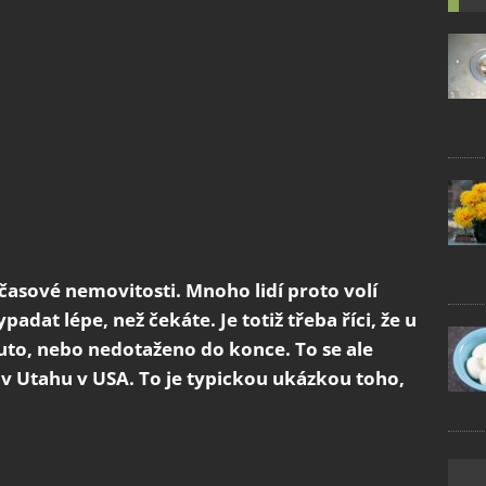
časové nemovitosti. Mnoho lidí proto volí
padat lépe, než čekáte. Je totiž třeba říci, že u
uto, nebo nedotaženo do konce. To se ale
v Utahu v USA. To je typickou ukázkou toho,