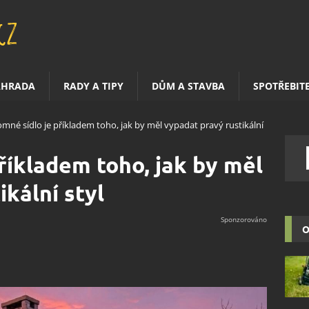
AHRADA
RADY A TIPY
DŮM A STAVBA
SPOTŘEBIT
mné sídlo je příkladem toho, jak by měl vypadat pravý rustikální
říkladem toho, jak by měl
kální styl
O