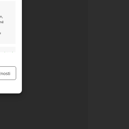
m,
ané
u
y aktivní
nosti
y aktivní