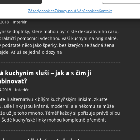
uchyňské doplňky, jež promění vaší
ání přesných údajů o zeměpisné poloze, Identifikace zařízení na
Zásady cookies
Zásady používání cookies
Kontakt
hyň v útulnou oázu
ě aktivně vyžádaných informací.
.2018
Interiér
ění bezpečnosti, předcházení a zjišťování podvodů a
ňské doplňky, které mohou být čistě dekorativního rázu,
 praktičtí pomocníci vdechnou vaší kuchyni na originalitě.
ňování chyb, Poskytování a zobrazování reklamy a obsahu,
Vžd
v podstatě něco jako šperky, bez kterých se žádná žena
ní a sdělování voleb ochrany osobních údajů.
jde. Ať už se jedná o dózy na
á kuchyním sluší – jak a s čím jí
binovat?
4.2018
Interiér
te-li alternativu k bílým kuchyňským linkám, zkuste
. Bílé linky jsou krásné, moderní, ale někomu se může
 že už je toho mnoho. Téměř každý si pořizuje právě bílou
u. Šedé kuchyňské linky mohou kompletně přeměnit