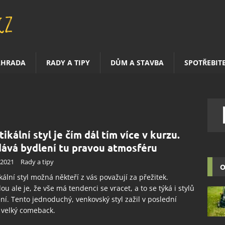
AHRADA
RADY A TIPY
DŮM A STAVBA
SPOTŘEBIT
ikální styl je čím dál tím více v kurzu.
ává bydlení tu pravou atmosféru
.2021
Rady a tipy
O
kální styl možná někteří z vás považují za přežitek.
ou ale je, že vše má tendenci se vracet, a to se týká i stylů
ní. Tento jednoduchý, venkovský styl zažil v poslední
 velký comeback.