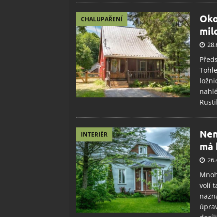
Oko
CHALUPAŘENÍ
mil
28.
Předs
Tohle
ložni
nahlé
Rusti
Nen
INTERIÉR
má 
26.
Mnoho
volí 
nazna
úprav