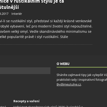
nice v rustikálním stylu je ta
útulnější
9.2017
Interiér
ví-li se rustikální styl, představí si každý krásné venkovské
robylé vybavení, leč pro moderní životní styl nepoužitelné.
 ovšem velký omyl. Vedle skandinávského minimalismu se
velké popularitě právě i styl rustikální. Stále
O WEBU
Sháníte zajímavé tipy jak vylepšit 
praktické rady i inspirativní fotog
Bydlimeutulne.cz
.
Recepty a vaření