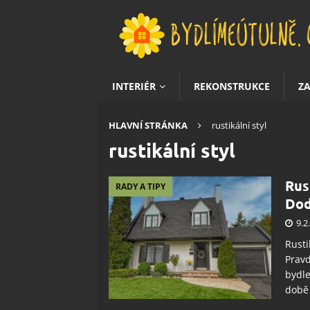
INTERIÉR
REKONSTRUKCE
Z
HLAVNÍ STRÁNKA
rustikální styl
rustikální styl
Rust
RADY A TIPY
Dod
9.2
Rusti
Pravd
bydle
době