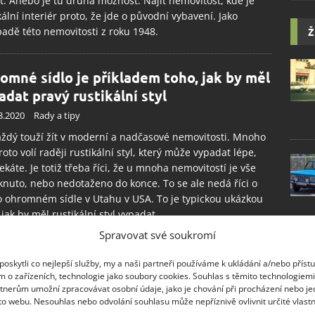
it. Anebo je tu druhá možnost. Najít nemovitost, kde je
kální interiér proto, že jde o původní vybavení. Jako
padě této nemovitosti z roku 1948.
Ž
omné sídlo je příkladem toho, jak by měl
adat pravý rustikální styl
3.2020
Rady a tipy
ždý touží žít v moderní a nadčasové nemovitosti. Mnoho
proto volí raději rustikální styl, který může vypadat lépe,
ekáte. Je totiž třeba říci, že u mnoha nemovitostí je vše
knuto, nebo nedotaženo do konce. To se ale nedá říci o
 ohromném sídle v Utahu v USA. To je typickou ukázkou
 jak by měl rustikální styl vypadat.
Spravovat své soukromí
emství rustikální ložnice se skrývá v
oskytli co nejlepší služby, my a naši partneři používáme k ukládání a/nebo příst
vách nábytku i textilu
m o zařízeních, technologie jako soubory cookies. Souhlas s těmito technologiem
tnerům umožní zpracovávat osobní údaje, jako je chování při procházení nebo j
.2020
Interiér
to webu. Nesouhlas nebo odvolání souhlasu může nepříznivě ovlivnit určité vlastn