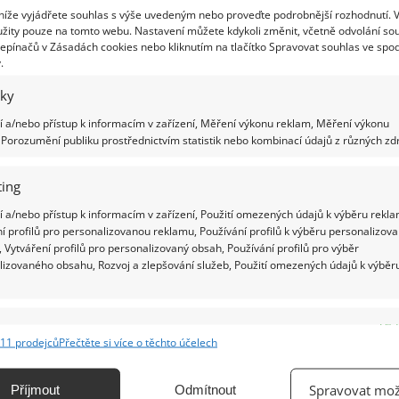
e sice v moderní době, ale mnoho z nás touží po tom, mít
 níže vyjádřete souhlas s výše uvedeným nebo proveďte podrobnější rozhodnutí. 
kousek starých časů, které vidíme ve filmech. Tedy
žity pouze na tomto webu. Nastavení můžete kdykoli změnit, včetně odvolání so
kální ložnice. To je i důvod, proč je jedním z
epínačů v Zásadách cookies nebo kliknutím na tlačítko Spravovat souhlas ve spod
.
líbenějších stylů nábytku styl rustikální, který nás navrací
mantického venkova devatenáctého století. Velmi
iky
ený je tento styl v ložnicích, kde nabízí pohodlí a
mnou atmosféru, kterou po těžkém dni v práci
 a/nebo přístup k informacím v zařízení, Měření výkonu reklam, Měření výkonu
Porozumění publiku prostřednictvím statistik nebo kombinací údajů z různých zdr
ebujeme.
ing
í se vám rustikální styl? Pak začněte se
 a/nebo přístup k informacím v zařízení, Použití omezených údajů k výběru rekla
nou v ložnici!
í profilů pro personalizovanou reklamu, Používání profilů k výběru personalizov
 Vytváření profilů pro personalizovaný obsah, Používání profilů pro výběr
7.2018
Interiér
lizovaného obsahu, Rozvoj a zlepšování služeb, Použití omezených údajů k výběr
yslovení rustikální styl si vybavíte krásnou, ale v moderním
ě nepoužitelnou starobylou ložnici? Pak se velmi mýlíte. Po
ikaleté nadvládě skandinávského stylu dobývají svět
e
Vžd
tky v duchu rustikálního stylu. Ten zahrnuje pohodlí a
11 prodejců
Přečtěte si více o těchto účelech
ost tradičního venkova.
ání a kombinování údajů z jiných zdrojů údajů, Propojení různých zařízení,
kace zařízení na základě automaticky přenášených informací.
Spravovat mož
Příjmout
Odmítnout