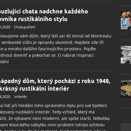
uzlující chata nadchne každého
ovníka rustikálního stylu
6.2020
Chalupaření
tavujeme vám dům, který leží asi 45 minut od Montrealu.
 venkovské sídlo je opravdu skvostné. Najdete zde tři
ce a mnoho dalšího fascinujícího prostoru. Pojďte
dnout dovnitř a pokochat se, či nabrat inspiraci.
kální
ápadný dům, který pochází z roku 1948,
krásný rustikální interiér
4.2020
Interiér
 lidí při hledání toho správného stylu pro své bydlení
takzvaný rustikální interiér. Tedy vzhled, který má
čit, že vybavení není moderní, ale spíše starší. Několika
ami klasického nábytku není problém tohoto vzhledu