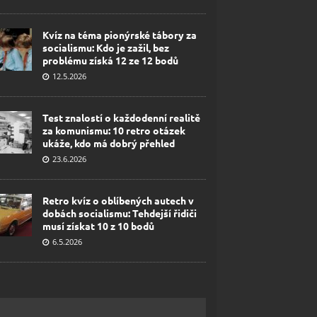
Kvíz na téma pionýrské tábory za
socialismu: Kdo je zažil, bez
problému získá 12 ze 12 bodů
12.5.2026
Test znalostí o každodenní realitě
za komunismu: 10 retro otázek
ukáže, kdo má dobrý přehled
23.6.2026
Retro kvíz o oblíbených autech v
dobách socialismu: Tehdejší řidiči
musí získat 10 z 10 bodů
6.5.2026