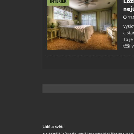
Lož
INTERIÉR
nej
11.
Vyslo
a sta
To je
těší 
Lidé a svět