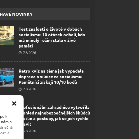
HAVÉ NOVINKY
Test znalostí o životě v dobách
socialismu: 10 otázek odhalí, kdo
má minulý režim stále v živé
paměti
7.8.2026
Retro kvíz na téma jak vypadala
doprava a silnice za socialismu:
Pamětníci získají 10/10 bodů
7.8.2026
Profesionální zahradnice vytvořila
přehled nejnebezpečnějších škůdců
upu k
rostlin a postupy, jak se jich rychle
i nám a
zbavit
edinečná
6.8.2026
osti a