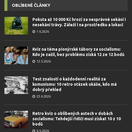
OBLÍBENÉ ČLÁNKY
Pokuta až 10 000 Kč hrozí za nesprávné sekání i
nesekání trávy. Záleží i na prostředku a lokaci
1.6.2026
Kvíz na téma pionýrské tábory za socialismu:
Kdo je zažil, bez problému získá 12 ze 12 bodů
12.5.2026
Test znalostí o každodenní realitě za
komunismu: 10 retro otázek ukáže, kdo má
dobrý přehled
23.6.2026
Retro kvíz o oblíbených autech v dobách
socialismu: Tehdejší řidiči musí získat 10 z 10
bodů
6.5.2026