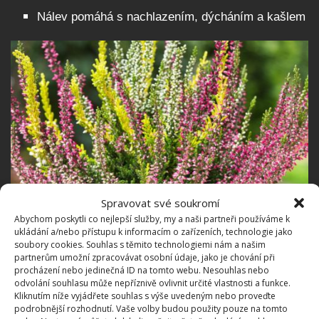
Nálev pomáhá s nachlazením, dýcháním a kašlem
Spravovat své soukromí
Abychom poskytli co nejlepší služby, my a naši partneři používáme k
ukládání a/nebo přístupu k informacím o zařízeních, technologie jako
soubory cookies. Souhlas s těmito technologiemi nám a našim
Fotografie: Pixabay
partnerům umožní zpracovávat osobní údaje, jako je chování při
procházení nebo jedinečná ID na tomto webu. Nesouhlas nebo
Jak ještě může pomoci tato okrasná rostlinka? V
odvolání souhlasu může nepříznivě ovlivnit určité vlastnosti a funkce.
Kliknutím níže vyjádřete souhlas s výše uvedeným nebo proveďte
podobě čaje působí jako sedativum a pomůže vám s
podrobnější rozhodnutí. Vaše volby budou použity pouze na tomto
klidným spánkem.