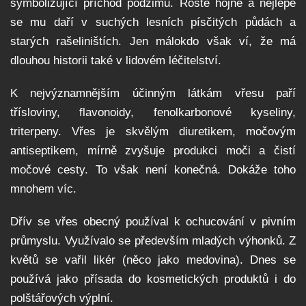
symbolizující příchod podzimu. Roste hojně a nejlépe
se mu daří v suchých lesních písčitých půdách a
starých rašeliništích. Jen málokdo však ví, že má
dlouhou historii také v lidovém léčitelství.
K nejvýznamnějším účinným látkám vřesu paří
třísloviny, flavonoidy, fenolkarbonové kyseliny,
triterpeny. Vřes je skvělým diuretikem, močovým
antiseptikem, mírně zvyšuje produkci moči a čistí
močové cesty. To však není konečná. Dokáže toho
mnohem víc.
Dřív se vřes obecný používal k ochucování v pivním
průmyslu. Využívalo se především mladých výhonků. Z
květů se vařil likér (něco jako medovina). Dnes se
používá jako přísada do kosmetických produktů i do
polštářových výplní.