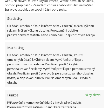
webu. Nastavení můžete kdykoli změnit, včetně odvolání souhlasu,
pomocí přepínačů v Zásadách cookies nebo kliknutím na tlačítko
Spravovat souhlas ve spodní části obrazovky.
Společně s dalšími bylinkami se vřes využívá k léčbě
Statistiky
menopauzy, nervového vyčerpání, diabetu.
Ukládání a/nebo přístup k informacím v zařízení, Měření výkonu
Vřes je také možné přidávat do vany k ošetření
reklam, Měření výkonu obsahu, Porozumění publiku
prostřednictvím statistik nebo kombinací údajů z různých zdrojů.
drobných ran. Musí se pochopitelně jednat o
nedobarvovaný vřes. Jestliže narazíte v prodejně na
Marketing
ten křiklavě červený, zářivě žlutý či nádherně modrý,
Ukládání a/nebo přístup k informacím v zařízení, Použití
fialový, růžový…patrně vás zlákají atraktivní barvy, ale
omezených údajů k výběru reklam, Vytváření profilů pro
počítejte s tím, že takový vřes je zároveň plný chemie.
personalizovanou reklamu, Používání profilů k výběru
personalizované reklamy, Vytváření profilů pro personalizovaný
Tento se hodí skutečně jako podzimní okrasa teras a
obsah, Používání profilů pro výběr personalizovaného obsahu,
zahrad.
Rozvoj a zlepšování služeb, Použití omezených údajů k výběru
obsahu.
Funkce
Vždy aktivní
Přiřazování a kombinování údajů z jiných zdrojů údajů,
Propojení různých zařízení, Identifikace zařízení na