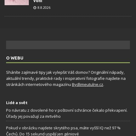
voní
8.8.2026
O WEBU
Sháníte zajímavé tipy jak vylepšit Váš domov? Originální nápady,
aktuální trendy, praktické rady i inspirativní fotografie najdete na
stránkách internetového magazínu
Bydlimeutulne.cz
.
Lidé a svět
Po návratu z dovolené ho v poštovní schránce čekalo překvapení.
Úřady jej považují za mrtvého
Pokud v obrázku najdete skrytého psa, máte vyšší IQ než 97 %
Čechů. Do 15 sekund uspějí jen géniové