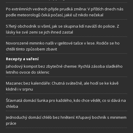
Po extrémních vedrech přijde prudká změna: V příštích dnech nás
podle meteorologů čeká počasí, jaké už nikdo nečekal
57letý obchodník si všiml, jak se skupina lidí naváží do policie. Z
lásky ke své zemi se jich ihned zastal
Novorozené miminko našli v igelitové tašce v lese. Rodiče se ho
chtěli tímto způsobem zbavit
Recepty a vaření
Jahodový kompot bez zbytečné chemie: Rychlá zásoba sladkého
letního ovoce do sklenic
Mazanec bez kalendáře: Chutná svátečně, ale hodí se ke kávě
klidně i v srpnu
Šťavnatá domácí šunka pro každého, kdo chce vědět, co si dává na
chleba
Jednoduchý domácí chléb bez hnětení: Křupavý bochník s minimem
práce