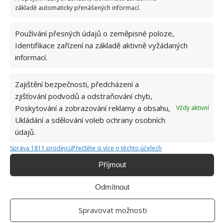
základě automaticky přenášených informací.
Používání přesných údajů o zeměpisné poloze,
Identifikace zařízení na základě aktivně vyžádaných
informací.
Zajištění bezpečnosti, předcházení a
zjišťování podvodů a odstraňování chyb,
Poskytování a zobrazování reklamy a obsahu,
Vždy aktivní
Ukládání a sdělování voleb ochrany osobních
údajů.
Správa 1811 prodejců
Přečtěte si více o těchto účelech
PODZIM
ROSTLINY
VŘES
ZAHRADA
Příjmout
Odmítnout
SOUVISEJÍCÍ ČLÁNKY
Spravovat možnosti