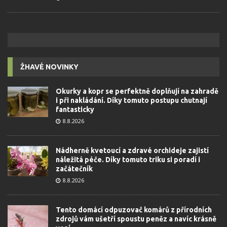
ŽHAVÉ NOVINKY
Okurky a kopr se perfektně doplňují na zahradě
i při nakládání. Díky tomuto postupu chutnají
fantasticky
8.8.2026
Nádherně kvetoucí a zdravé orchideje zajistí
náležitá péče. Díky tomuto triku si poradí i
začátečník
8.8.2026
Tento domácí odpuzovač komárů z přírodních
zdrojů vám ušetří spoustu peněz a navíc krásně