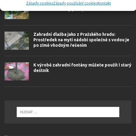
Zásady cookies
Zásady používání cookies
Kontakt
Matka s dcerou proměňují nudné zahrady na
živé a krásné oázy plné přirozeného chaosu
Zahradní dlažba jako z Pražského hradu:
Prostředek na mytí nádobí společně s vodou je
po zimě vhodným řešením
K výrobě zahradní fontány můžete použít i starý
deštník