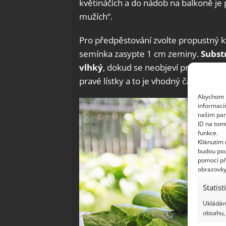
květináčích a do nádob na balkoně je 
mužích“.
Pro předpěstování zvolte propustný kv
semínka zasypte 1 cm zeminy.
Subst
vlhký
, dokud se neobjeví první rostli
pravé lístky a to je vhodný čas na jej
Abychom p
informací
našim par
ID na tom
funkce.
Kliknutím
budou pou
pomocí př
obrazovky
Statist
Ukládání
obsahu, 