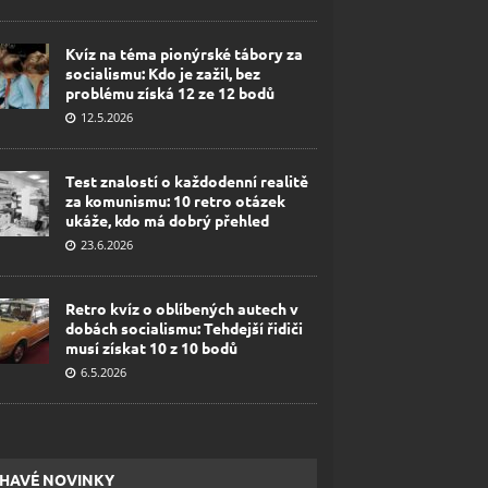
Kvíz na téma pionýrské tábory za
socialismu: Kdo je zažil, bez
problému získá 12 ze 12 bodů
12.5.2026
Test znalostí o každodenní realitě
za komunismu: 10 retro otázek
ukáže, kdo má dobrý přehled
23.6.2026
Retro kvíz o oblíbených autech v
dobách socialismu: Tehdejší řidiči
musí získat 10 z 10 bodů
6.5.2026
HAVÉ NOVINKY