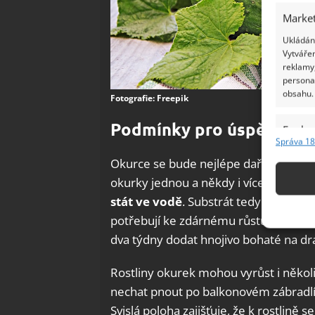
Market
Ukládání
Vytvářen
reklamy,
persona
obsahu.
Fotografie: Freepik
Podmínky pro úspěšné p
Funkc
Správa 18
Přiřazov
Okurce se bude nejlépe dařit na slunn
Identifi
okurky jednou a někdy i vícekrát den
stát ve vodě
. Substrát tedy udržujte
Použív
základ
potřebují ke zdárnému růstu opravdu h
dva týdny dodat hnojivo bohaté na dra
Zajišt
Rostliny okurek mohou vyrůst i někol
odstra
Ukládá
nechat pnout po balkonovém zábradlí
Svislá poloha zajišťuje, že k rostlině 