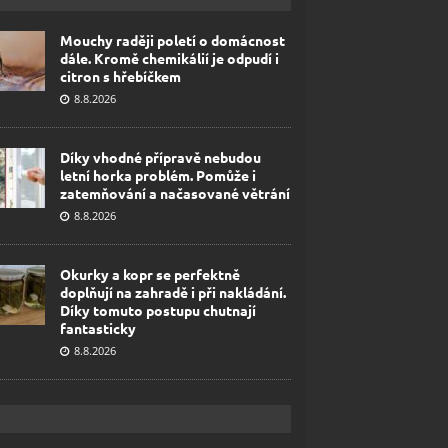
Mouchy raději poletí o domácnost
dále. Kromě chemikálií je odpudí i
citron s hřebíčkem
8.8.2026
Díky vhodné přípravě nebudou
letní horka problém. Pomůže i
zatemňování a načasované větrání
8.8.2026
Okurky a kopr se perfektně
doplňují na zahradě i při nakládání.
Díky tomuto postupu chutnají
fantasticky
8.8.2026