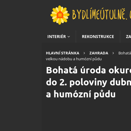
INTERIÉR
REKONSTRUKCE
Z
HLAVNÍ STRÁNKA
ZAHRADA
Bohatá 
velkou nádobu a humózní půdu
Bohatá úroda okure
do 2. poloviny dub
a humózní půdu