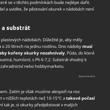
teré se v těchto podmínkách bude nejlépe dařit.
el a uvidíte, že pěstování okurek v nádobách není
a substrát
 plastových nádobách. Důležité je, aby měly
ba o 20 litrech na jednu rostlinu. Dno nádoby
musí
 aby kořeny okurky nezahnívaly
. Půda, do které
ustná, humózní, s Ph 6-7,2. Substrát vhodný k
 zahradnictví nebo hobbymarketu.
nem. Zatím je však musíme alespoň na noc
 v nižších teplotách než 10-15°C a
takové počasí
lní tak je, si okurky předpěstovat v malých