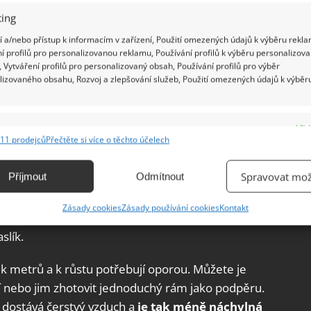
ing
 a/nebo přístup k informacím v zařízení, Použití omezených údajů k výběru rekla
í profilů pro personalizovanou reklamu, Používání profilů k výběru personalizov
 Vytváření profilů pro personalizovaný obsah, Používání profilů pro výběr
lizovaného obsahu, Rozvoj a zlepšování služeb, Použití omezených údajů k výběr
ěstování
e
Vžd
11 prodejců
Přečtěte si více o těchto účelech
ání a kombinování údajů z jiných zdrojů údajů, Propojení různých zařízení,
ém stanovišti. V období veder je potřeba zalévat
kace zařízení na základě automaticky přenášených informací.
Spravovat mož
Příjmout
Odmítnout
ně.
Okurky nesnáší přesušení, ale ani nesmí
 stále dostatečně vlhký, ale ne mokrý. Okurky také
ání přesných údajů o zeměpisné poloze, Identifikace zařízení na
Zásady cookies
Zásady používání cookies
Kontakt
ě aktivně vyžádaných informací.
odně živin. Proto byste jim měli přibližně každé
slík.
ění bezpečnosti, předcházení a zjišťování podvodů a
ik metrů a k růstu potřebují oporou. Můžete je
ňování chyb, Poskytování a zobrazování reklamy a obsahu,
Vžd
ní a sdělování voleb ochrany osobních údajů.
 nebo jim zhotovit jednoduchý rám jako podpěru.
se dostává čerstvý vzduch a
je tak méně náchylná