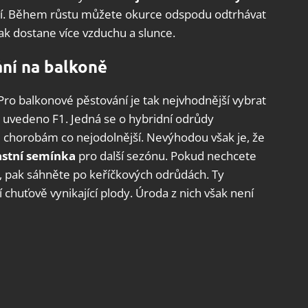
dají. Během růstu můžete okurce odspodu odtrhávat
tak dostane více vzduchu a slunce.
ní na balkoně
Pro balkonové pěstování je tak nejvhodnější vybrat
y uvedeno F1. Jedná se o hybridní odrůdy
i chorobám co nejodolnější. Nevýhodou však je, že
astní semínka
pro další sezónu. Pokud nechcete
, pak sáhněte po keříčkových odrůdách. Ty
í chuťově vynikající plody. Úroda z nich však není