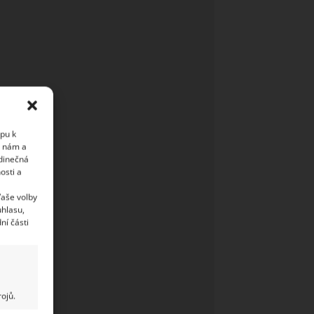
upu k
i nám a
edinečná
osti a
Vaše volby
uhlasu,
ní části
ojů.