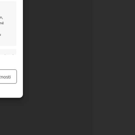
m,
ané
u
y aktivní
nosti
y aktivní