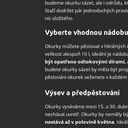
budeme okurku sázet, ale i odrůdu, k
Stačí dodržet pár jednoduchých pravid
nic složitého.
Vyberte vhodnou nádobu 
Okurky můžete pěstovat v hliněných i
velikost alespoň 10 l, ideální je nádo
být opatřeno odtokovými dírami,
budete okurky sázet by měla být prop
pěstování okurek seženete v každém
Výsev a předpěstování
Okurky vyséváme mezi 15. a 30. dub
nechávat uvnitř. Okurky by neměly být
nastává až v polovině května
. Ideá