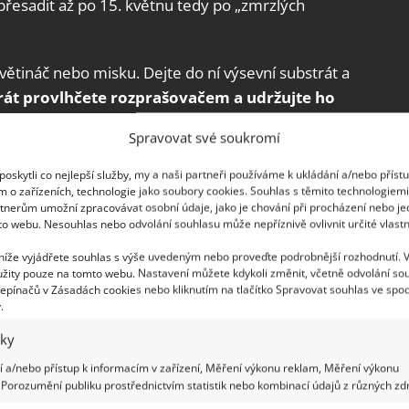
přesadit až po 15. květnu tedy po „zmrzlých
ětináč nebo misku. Dejte do ní výsevní substrát a
rát provlhčete rozprašovačem a udržujte ho
nky. Asi za měsíc po výsevu bude mít rostlina 2-3
Spravovat své soukromí
í přesazení do velkých nádob na balkóně.
oskytli co nejlepší služby, my a naši partneři používáme k ukládání a/nebo příst
m o zařízeních, technologie jako soubory cookies. Souhlas s těmito technologiem
tnerům umožní zpracovávat osobní údaje, jako je chování při procházení nebo j
to webu. Nesouhlas nebo odvolání souhlasu může nepříznivě ovlivnit určité vlastn
 níže vyjádřete souhlas s výše uvedeným nebo proveďte podrobnější rozhodnutí. 
žity pouze na tomto webu. Nastavení můžete kdykoli změnit, včetně odvolání so
epínačů v Zásadách cookies nebo kliknutím na tlačítko Spravovat souhlas ve spod
.
iky
 a/nebo přístup k informacím v zařízení, Měření výkonu reklam, Měření výkonu
Porozumění publiku prostřednictvím statistik nebo kombinací údajů z různých zdr