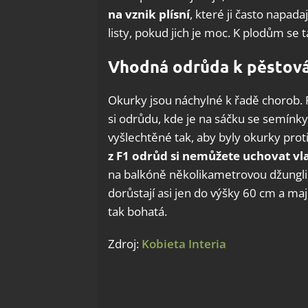
na vznik plísní
, které ji často napa
listy, pokud jich je moc. K plodům se 
Vhodná odrůda k pěstová
Okurky jsou náchylné k řadě chorob. 
si odrůdu, kde je na sáčku se semínk
vyšlechtěné tak, aby byly okurky prot
z F1 odrůd si nemůžete uchovat vl
na balkóně několikametrovou džungli
dorůstají asi jen do výšky 60 cm a maj
tak bohatá.
Zdroj:
Kobieta Interia